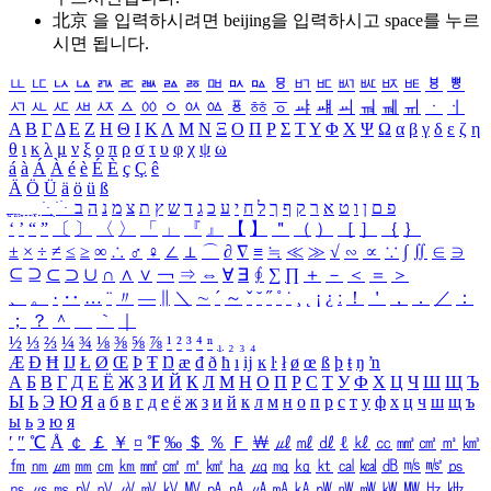
北京 을 입력하시려면
beijing
을 입력하시고 space를 누르
시면 됩니다.
ㅥ
ㅦ
ㅧ
ㅨ
ㅩ
ㅪ
ㅫ
ㅬ
ㅭ
ㅮ
ㅯ
ㅰ
ㅱ
ㅲ
ㅳ
ㅴ
ㅵ
ㅶ
ㅷ
ㅸ
ㅹ
ㅺ
ㅻ
ㅼ
ㅽ
ㅾ
ㅿ
ㆀ
ㆁ
ㆂ
ㆃ
ㆄ
ㆅ
ㆆ
ㆇ
ㆈ
ㆉ
ㆊ
ㆋ
ㆌ
ㆍ
ㆎ
Α
Β
Γ
Δ
Ε
Ζ
Η
Θ
Ι
Κ
Λ
Μ
Ν
Ξ
Ο
Π
Ρ
Σ
Τ
Υ
Φ
Χ
Ψ
Ω
α
β
γ
δ
ε
ζ
η
θ
ι
κ
λ
μ
ν
ξ
ο
π
ρ
σ
τ
υ
φ
χ
ψ
ω
á
à
Á
À
é
è
É
È
ç
Ç
ê
Ä
Ö
Ü
ä
ö
ü
ß
ְ
ֳ
ֲ
ֱ
ָ
ַ
ֵ
ֶ
ִ
ֹ
ּ
ֻ
ׂ
ׁ
ּ
ב
ה
נ
מ
צ
ת
ץ
ש
ד
ג
כ
ע
י
ח
ל
ך
ף
ק
ר
א
ט
ו
ן
ם
פ
‘
’
“
”
〔
〕
〈
〉
「
」
『
』
【
】
＂
（
）
［
］
｛
｝
±
×
÷
≠
≤
≥
∞
∴
♂
♀
∠
⊥
⌒
∂
∇
≡
≒
≪
≫
√
∽
∝
∵
∫
∬
∈
∋
⊆
⊇
⊂
⊃
∪
∩
∧
∨
￢
⇒
⇔
∀
∃
∮
∑
∏
＋
－
＜
＝
＞
、
。
·
‥
…
¨
〃
―
∥
＼
∼
´
～
ˇ
˘
˝
˚
˙
¸
˛
¡
¿
ː
！
＇
，
．
／
：
；
？
＾
＿
｀
｜
½
⅓
⅔
¼
¾
⅛
⅜
⅝
⅞
¹
²
³
⁴
ⁿ
₁
₂
₃
₄
Æ
Ð
Ħ
Ĳ
Ł
Ø
Œ
Þ
Ŧ
Ŋ
æ
đ
ð
ħ
ı
ĳ
ĸ
ŀ
ł
ø
œ
ß
þ
ŧ
ŋ
ŉ
А
Б
В
Г
Д
Е
Ё
Ж
З
И
Й
К
Л
М
Н
О
П
Р
С
Т
У
Ф
Х
Ц
Ч
Ш
Щ
Ъ
Ы
Ь
Э
Ю
Я
а
б
в
г
д
е
ё
ж
з
и
й
к
л
м
н
о
п
р
с
т
у
ф
х
ц
ч
ш
щ
ъ
ы
ь
э
ю
я
′
″
℃
Å
￠
￡
￥
¤
℉
‰
＄
％
Ｆ
￦
㎕
㎖
㎗
ℓ
㎘
㏄
㎣
㎤
㎥
㎦
㎙
㎚
㎛
㎜
㎝
㎞
㎟
㎠
㎡
㎢
㏊
㎍
㎎
㎏
㏏
㎈
㎉
㏈
㎧
㎨
㎰
㎱
㎲
㎳
㎴
㎵
㎶
㎷
㎸
㎹
㎀
㎁
㎂
㎃
㎄
㎺
㎻
㎽
㎾
㎿
㎐
㎑