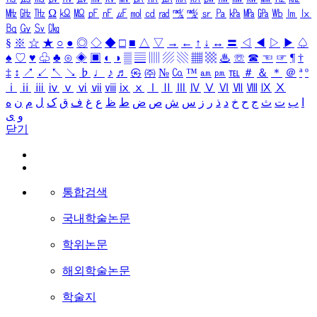
㎒
㎓
㎔
Ω
㏀
㏁
㎊
㎋
㎌
㏖
㏅
㎭
㎮
㎯
㏛
㎩
㎪
㎫
㎬
㏝
㏐
㏓
㏃
㏉
㏜
㏆
§
※
☆
★
○
●
◎
◇
◆
□
■
△
▽
→
←
↑
↓
↔
〓
◁
◀
▷
▶
♤
♠
♡
♥
♧
♣
⊙
◈
▣
◐
◑
▒
▤
▥
▨
▧
▦
▩
♨
☏
☎
☜
☞
¶
†
‡
↕
↗
↙
↖
↘
♭
♩
♪
♬
㉿
㈜
№
㏇
™
㏂
㏘
℡
＃
＆
＊
＠
ª
º
ⅰ
ⅱ
ⅲ
ⅳ
ⅴ
ⅵ
ⅶ
ⅷ
ⅸ
ⅹ
Ⅰ
Ⅱ
Ⅲ
Ⅳ
Ⅴ
Ⅵ
Ⅶ
Ⅷ
Ⅸ
Ⅹ
ا
ب
ت
ث
ج
ح
خ
د
ذ
ر
ز
س
ش
ص
ض
ط
ظ
ع
غ
ف
ق
ک
ل
م
ن
ه
و
ی
닫기
통합검색
국내학술논문
학위논문
해외학술논문
학술지