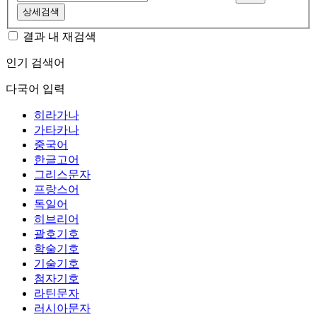
상세검색
결과 내 재검색
인기 검색어
다국어 입력
히라가나
가타카나
중국어
한글고어
그리스문자
프랑스어
독일어
히브리어
괄호기호
학술기호
기술기호
첨자기호
라틴문자
러시아문자