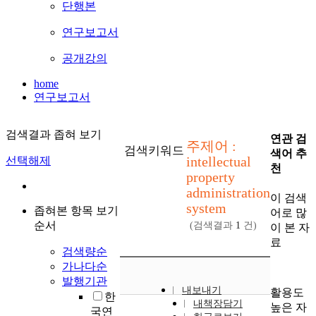
단행본
연구보고서
공개강의
home
연구보고서
검색결과 좁혀 보기
연관 검
주제어 :
검색키워드
색어 추
intellectual
선택해제
천
property
administration
이 검색
system
좁혀본 항목 보기
어로 많
순서
(검색결과
1
건)
이 본 자
료
검색량순
가나다순
발행기관
내보내기
활용도
한
내책장담기
높은 자
국연