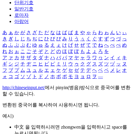
단위기호
일반기호
로마자
아랍어
あ
ぁ
か
が
さ
ざ
た
だ
な
は
ば
ぱ
ま
や
ゃ
ら
わ
ゎ
ん
い
ぃ
き
ぎ
し
じ
ち
ぢ
に
ひ
び
ぴ
み
り
う
ぅ
く
ぐ
す
ず
つ
づ
っ
ぬ
ふ
ぶ
ぷ
む
ゆ
ゅ
る
え
ぇ
け
げ
せ
ぜ
て
で
ね
へ
べ
ぺ
め
れ
お
ぉ
こ
ご
そ
ぞ
と
ど
の
ほ
ぼ
ぽ
も
よ
ょ
ろ
を
ア
ァ
カ
サ
ザ
タ
ダ
ナ
ハ
バ
パ
マ
ヤ
ャ
ラ
ワ
ヮ
ン
イ
ィ
キ
ギ
シ
ジ
チ
ヂ
ニ
ヒ
ビ
ピ
ミ
リ
ウ
ゥ
ク
グ
ス
ズ
ツ
ヅ
ッ
ヌ
フ
ブ
プ
ム
ユ
ュ
ル
エ
ェ
ケ
ゲ
セ
ゼ
テ
デ
ヘ
ベ
ペ
メ
レ
オ
ォ
コ
ゴ
ソ
ゾ
ト
ド
ノ
ホ
ボ
ポ
モ
ヨ
ョ
ロ
ヲ
―
http://chineseinput.net/
에서 pinyin(병음)방식으로 중국어를 변환
할 수 있습니다.
변환된 중국어를 복사하여 사용하시면 됩니다.
예시)
中文 을 입력하시려면
zhongwen
을 입력하시고 space를
누르시면됩니다.