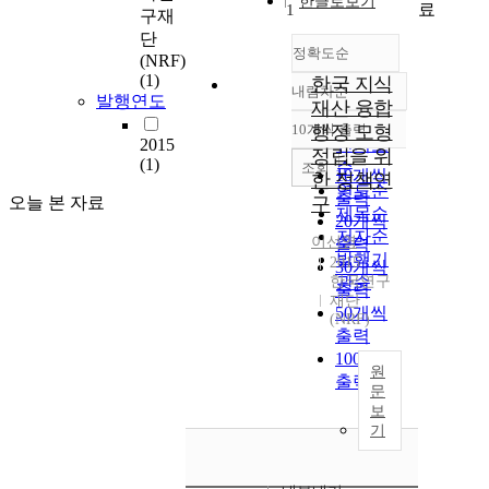
한글로보기
료
1
구재
단
정확도순
(NRF)
(1)
한국 지식
내림차순
정확도
발행연도
재산 융합
순
10개씩 출력
행정 모형
내림차순
2015
인기도
정립을 위
(1)
순
조회
10개씩
한 정책연
연도순
출력
오늘 본 자료
구
제목순
20개씩
저자순
이선영
출력
발행기
2015
30개씩
한국연구
관순
출력
재단
50개씩
(NRF)
출력
100개씩
원
출력
문
보
기