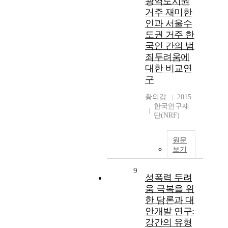
광역도시권
거주 재미한
인과 서울수
도권 거주 한
국인 간의 범
죄두려움에
대한 비교연
구
황의갑
2015
한국연구재
단(NRF)
원문
보기
9
성폭력 두려
움 극복을 위
한 담론과 대
안개발 연구:
강간의 유형