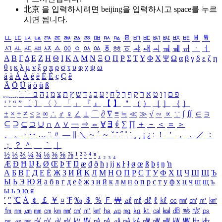
北京 을 입력하시려면
beijing
을 입력하시고 space를 누르
시면 됩니다.
ㅥ
ㅦ
ㅧ
ㅨ
ㅩ
ㅪ
ㅫ
ㅬ
ㅭ
ㅮ
ㅯ
ㅰ
ㅱ
ㅲ
ㅳ
ㅴ
ㅵ
ㅶ
ㅷ
ㅸ
ㅹ
ㅺ
ㅻ
ㅼ
ㅽ
ㅾ
ㅿ
ㆀ
ㆁ
ㆂ
ㆃ
ㆄ
ㆅ
ㆆ
ㆇ
ㆈ
ㆉ
ㆊ
ㆋ
ㆌ
ㆍ
ㆎ
Α
Β
Γ
Δ
Ε
Ζ
Η
Θ
Ι
Κ
Λ
Μ
Ν
Ξ
Ο
Π
Ρ
Σ
Τ
Υ
Φ
Χ
Ψ
Ω
α
β
γ
δ
ε
ζ
η
θ
ι
κ
λ
μ
ν
ξ
ο
π
ρ
σ
τ
υ
φ
χ
ψ
ω
á
à
Á
À
é
è
É
È
ç
Ç
ê
Ä
Ö
Ü
ä
ö
ü
ß
ְ
ֳ
ֲ
ֱ
ָ
ַ
ֵ
ֶ
ִ
ֹ
ּ
ֻ
ׂ
ׁ
ּ
ב
ה
נ
מ
צ
ת
ץ
ש
ד
ג
כ
ע
י
ח
ל
ך
ף
ק
ר
א
ט
ו
ן
ם
פ
‘
’
“
”
〔
〕
〈
〉
「
」
『
』
【
】
＂
（
）
［
］
｛
｝
±
×
÷
≠
≤
≥
∞
∴
♂
♀
∠
⊥
⌒
∂
∇
≡
≒
≪
≫
√
∽
∝
∵
∫
∬
∈
∋
⊆
⊇
⊂
⊃
∪
∩
∧
∨
￢
⇒
⇔
∀
∃
∮
∑
∏
＋
－
＜
＝
＞
、
。
·
‥
…
¨
〃
―
∥
＼
∼
´
～
ˇ
˘
˝
˚
˙
¸
˛
¡
¿
ː
！
＇
，
．
／
：
；
？
＾
＿
｀
｜
½
⅓
⅔
¼
¾
⅛
⅜
⅝
⅞
¹
²
³
⁴
ⁿ
₁
₂
₃
₄
Æ
Ð
Ħ
Ĳ
Ł
Ø
Œ
Þ
Ŧ
Ŋ
æ
đ
ð
ħ
ı
ĳ
ĸ
ŀ
ł
ø
œ
ß
þ
ŧ
ŋ
ŉ
А
Б
В
Г
Д
Е
Ё
Ж
З
И
Й
К
Л
М
Н
О
П
Р
С
Т
У
Ф
Х
Ц
Ч
Ш
Щ
Ъ
Ы
Ь
Э
Ю
Я
а
б
в
г
д
е
ё
ж
з
и
й
к
л
м
н
о
п
р
с
т
у
ф
х
ц
ч
ш
щ
ъ
ы
ь
э
ю
я
′
″
℃
Å
￠
￡
￥
¤
℉
‰
＄
％
Ｆ
￦
㎕
㎖
㎗
ℓ
㎘
㏄
㎣
㎤
㎥
㎦
㎙
㎚
㎛
㎜
㎝
㎞
㎟
㎠
㎡
㎢
㏊
㎍
㎎
㎏
㏏
㎈
㎉
㏈
㎧
㎨
㎰
㎱
㎲
㎳
㎴
㎵
㎶
㎷
㎸
㎹
㎀
㎁
㎂
㎃
㎄
㎺
㎻
㎽
㎾
㎿
㎐
㎑