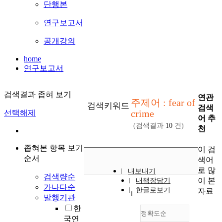
단행본
연구보고서
공개강의
home
연구보고서
검색결과 좁혀 보기
연관
주제어 : fear of
검색키워드
검색
crime
선택해제
어 추
(검색결과
10
건)
천
좁혀본 항목 보기
이 검
순서
색어
로 많
내보내기
검색량순
이 본
내책장담기
가나다순
한글로보기
자료
1
발행기관
한
정확도순
국연