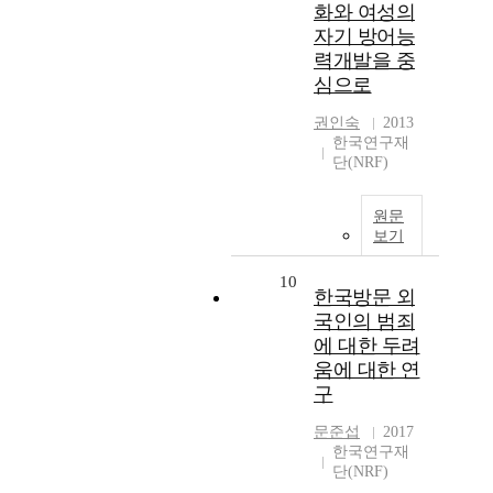
화와 여성의
자기 방어능
력개발을 중
심으로
권인숙
2013
한국연구재
단(NRF)
원문
보기
10
한국방문 외
국인의 범죄
에 대한 두려
움에 대한 연
구
문준섭
2017
한국연구재
단(NRF)