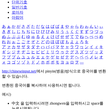
단위기호
일반기호
로마자
아랍어
あ
ぁ
か
が
さ
ざ
た
だ
な
は
ば
ぱ
ま
や
ゃ
ら
わ
ゎ
ん
い
ぃ
き
ぎ
し
じ
ち
ぢ
に
ひ
び
ぴ
み
り
う
ぅ
く
ぐ
す
ず
つ
づ
っ
ぬ
ふ
ぶ
ぷ
む
ゆ
ゅ
る
え
ぇ
け
げ
せ
ぜ
て
で
ね
へ
べ
ぺ
め
れ
お
ぉ
こ
ご
そ
ぞ
と
ど
の
ほ
ぼ
ぽ
も
よ
ょ
ろ
を
ア
ァ
カ
サ
ザ
タ
ダ
ナ
ハ
バ
パ
マ
ヤ
ャ
ラ
ワ
ヮ
ン
イ
ィ
キ
ギ
シ
ジ
チ
ヂ
ニ
ヒ
ビ
ピ
ミ
リ
ウ
ゥ
ク
グ
ス
ズ
ツ
ヅ
ッ
ヌ
フ
ブ
プ
ム
ユ
ュ
ル
エ
ェ
ケ
ゲ
セ
ゼ
テ
デ
ヘ
ベ
ペ
メ
レ
オ
ォ
コ
ゴ
ソ
ゾ
ト
ド
ノ
ホ
ボ
ポ
モ
ヨ
ョ
ロ
ヲ
―
http://chineseinput.net/
에서 pinyin(병음)방식으로 중국어를 변환
할 수 있습니다.
변환된 중국어를 복사하여 사용하시면 됩니다.
예시)
中文 을 입력하시려면
zhongwen
을 입력하시고 space를
누르시면됩니다.