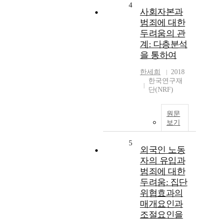
4
사회자본과
범죄에 대한
두려움의 관
계: 다층분석
을 통하여
한세희
2018
한국연구재
단(NRF)
원문
보기
5
외국인 노동
자의 유입과
범죄에 대한
두려움: 집단
위협효과의
매개요인과
조절요인을