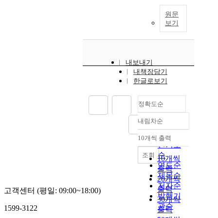
원문
보기
내보내기
내책장담기
한글로보기
정확도순
내림차순
정확도
순
10개씩 출력
내림차순
인기도
순
조회
10개씩
연도순
출력
제목순
20개씩
저자순
출력
고객센터 (평일: 09:00~18:00)
발행기
30개씩
관순
1599-3122
출력