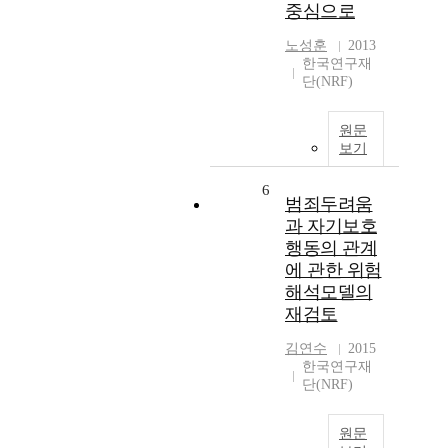
중심으로
노성훈
2013
한국연구재
단(NRF)
원문
보기
6
범죄두려움
과 자기보호
행동의 관계
에 관한 위험
해석모델의
재검토
김연수
2015
한국연구재
단(NRF)
원문