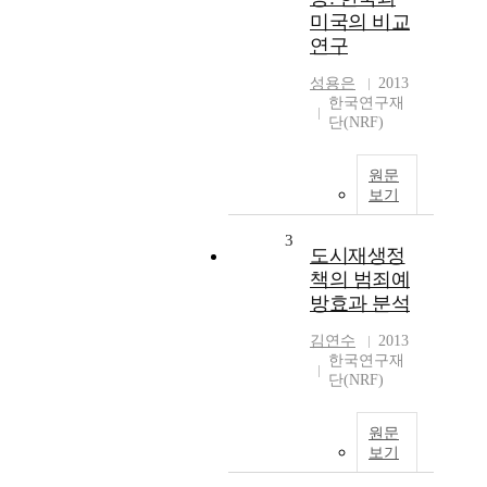
미국의 비교
연구
성용은
2013
한국연구재
단(NRF)
원문
보기
3
도시재생정
책의 범죄예
방효과 분석
김연수
2013
한국연구재
단(NRF)
원문
보기