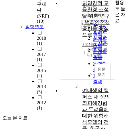
활용
친인간적 교
구재
내림차순
정확도
도 높
육환경 조성
단
순
은 자
10개씩 출력
을 위한 연구
(NRF)
내림차순
인기도
료
(10)
; 범죄안전성
순
조회
발행연도
10개씩
증진을 중심
연도순
출력
으로
제목순
2018
20개씩
(1)
저자순
하미경
2012
출력
발행기
한국연구재
30개씩
2017
단(NRF)
관순
출력
(1)
50개씩
출력
원문
2015
보기
(2)
100개씩
출력
2013
2
여대생의 캠
(5)
퍼스 내 성범
2012
죄피해경험
(1)
과 두려움에
대한 위험해
오늘 본 자료
석모델의 검
증: 한국과