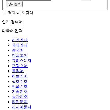
상세검색
결과 내 재검색
인기 검색어
다국어 입력
히라가나
가타카나
중국어
한글고어
그리스문자
프랑스어
독일어
히브리어
괄호기호
학술기호
기술기호
첨자기호
라틴문자
러시아문자