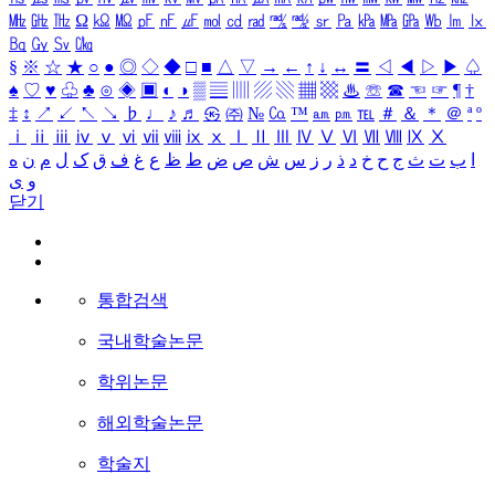
㎒
㎓
㎔
Ω
㏀
㏁
㎊
㎋
㎌
㏖
㏅
㎭
㎮
㎯
㏛
㎩
㎪
㎫
㎬
㏝
㏐
㏓
㏃
㏉
㏜
㏆
§
※
☆
★
○
●
◎
◇
◆
□
■
△
▽
→
←
↑
↓
↔
〓
◁
◀
▷
▶
♤
♠
♡
♥
♧
♣
⊙
◈
▣
◐
◑
▒
▤
▥
▨
▧
▦
▩
♨
☏
☎
☜
☞
¶
†
‡
↕
↗
↙
↖
↘
♭
♩
♪
♬
㉿
㈜
№
㏇
™
㏂
㏘
℡
＃
＆
＊
＠
ª
º
ⅰ
ⅱ
ⅲ
ⅳ
ⅴ
ⅵ
ⅶ
ⅷ
ⅸ
ⅹ
Ⅰ
Ⅱ
Ⅲ
Ⅳ
Ⅴ
Ⅵ
Ⅶ
Ⅷ
Ⅸ
Ⅹ
ا
ب
ت
ث
ج
ح
خ
د
ذ
ر
ز
س
ش
ص
ض
ط
ظ
ع
غ
ف
ق
ک
ل
م
ن
ه
و
ی
닫기
통합검색
국내학술논문
학위논문
해외학술논문
학술지