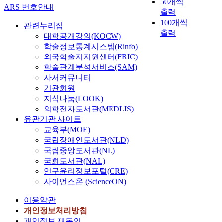
50개씩
ARS 번호안내
출력
100개씩
관련누리집
출력
대학공개강의(KOCW)
학술정보통계시스템(Rinfo)
외국학술지지원센터(FRIC)
학술관계분석서비스(SAM)
사서커뮤니티
기관회원
지식나눔(LOOK)
의학전자도서관(MEDLIS)
유관기관 사이트
교육부(MOE)
국립장애인도서관(NLD)
국립중앙도서관(NL)
국회도서관(NAL)
연구윤리정보포털(CRE)
사이언스온 (ScienceON)
이용약관
개인정보처리방침
개인정보 재동의