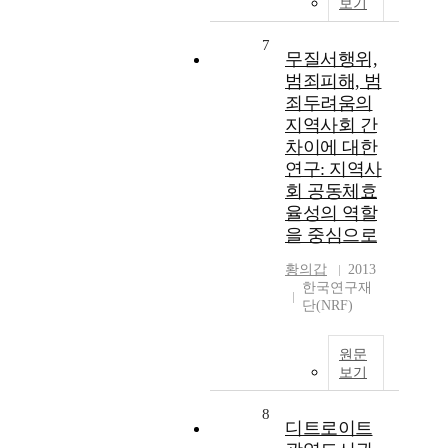
보기
7
무질서행위,
범죄피해, 범
죄두려움의
지역사회 간
차이에 대한
연구: 지역사
회 공동체효
율성의 역할
을 중심으로
황의갑
2013
한국연구재
단(NRF)
원문
보기
8
디트로이트