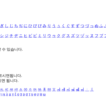
ぎ
し
じ
ち
ぢ
に
ひ
び
ぴ
み
り
う
ぅ
く
ぐ
す
ず
つ
づ
っ
ぬ
ふ
シ
ジ
チ
ヂ
ニ
ヒ
ビ
ピ
ミ
リ
ウ
ゥ
ク
グ
ス
ズ
ツ
ヅ
ッ
ヌ
フ
ブ
할 수 있습니다.
누르시면됩니다.
시면 됩니다.
ㅻ
ㅼ
ㅽ
ㅾ
ㅿ
ㆀ
ㆁ
ㆂ
ㆃ
ㆄ
ㆅ
ㆆ
ㆇ
ㆈ
ㆉ
ㆊ
ㆋ
ㆌ
ㆍ
ㆎ
θ
ι
κ
λ
μ
ν
ξ
ο
π
ρ
σ
τ
υ
φ
χ
ψ
ω