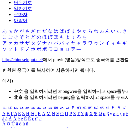
단위기호
일반기호
로마자
아랍어
あ
ぁ
か
が
さ
ざ
た
だ
な
は
ば
ぱ
ま
や
ゃ
ら
わ
ゎ
ん
い
ぃ
き
こ
ご
そ
ぞ
と
ど
の
ほ
ぼ
ぽ
も
よ
ょ
ろ
を
ア
ァ
カ
サ
ザ
タ
ダ
ナ
ハ
バ
パ
マ
ヤ
ャ
ラ
ワ
ヮ
ン
イ
ィ
キ
ギ
ソ
ゾ
ト
ド
ノ
ホ
ボ
ポ
モ
ヨ
ョ
ロ
ヲ
―
http://chineseinput.net/
에서 pinyin(병음)방식으로 중국어를 변환
변환된 중국어를 복사하여 사용하시면 됩니다.
예시)
中文 을 입력하시려면
zhongwen
을 입력하시고 space를
北京 을 입력하시려면
beijing
을 입력하시고 space를 누르
ㅥ
ㅦ
ㅧ
ㅨ
ㅩ
ㅪ
ㅫ
ㅬ
ㅭ
ㅮ
ㅯ
ㅰ
ㅱ
ㅲ
ㅳ
ㅴ
ㅵ
ㅶ
ㅷ
ㅸ
ㅹ
ㅺ
Α
Β
Γ
Δ
Ε
Ζ
Η
Θ
Ι
Κ
Λ
Μ
Ν
Ξ
Ο
Π
Ρ
Σ
Τ
Υ
Φ
Χ
Ψ
Ω
α
β
γ
δ
ε
ζ
η
á
à
Á
À
é
è
É
È
ç
Ç
ê
Ä
Ö
Ü
ä
ö
ü
ß