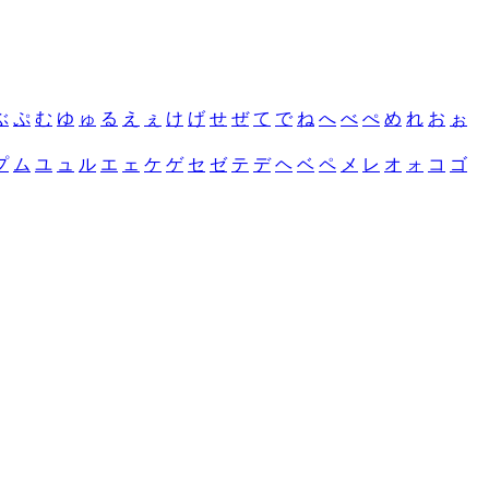
ぶ
ぷ
む
ゆ
ゅ
る
え
ぇ
け
げ
せ
ぜ
て
で
ね
へ
べ
ぺ
め
れ
お
ぉ
プ
ム
ユ
ュ
ル
エ
ェ
ケ
ゲ
セ
ゼ
テ
デ
ヘ
ベ
ペ
メ
レ
オ
ォ
コ
ゴ