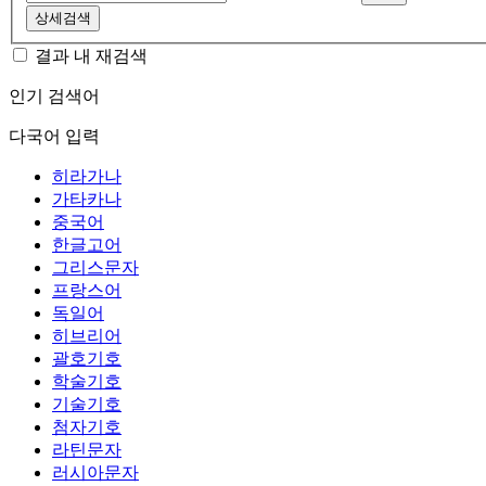
상세검색
결과 내 재검색
인기 검색어
다국어 입력
히라가나
가타카나
중국어
한글고어
그리스문자
프랑스어
독일어
히브리어
괄호기호
학술기호
기술기호
첨자기호
라틴문자
러시아문자