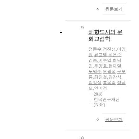
원문보기
9
해항도시의 문
화교섭학
정문수
,
정진성
,
이명
권
,
류교열
,
최은순
,
김승
,
이수열
,
최낙
민
,
우양호
,
현재열
,
노영순
,
오광석
,
구모
룡
,
최진철
,
김강식
,
김강식
,
홍옥숙
,
정남
모
,
안미정
2018
한국연구재단
(NRF)
원문보기
10