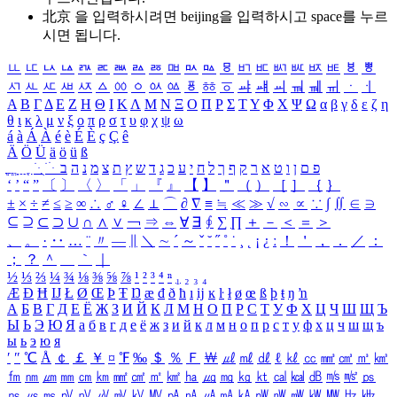
北京 을 입력하시려면
beijing
을 입력하시고 space를 누르
시면 됩니다.
ㅥ
ㅦ
ㅧ
ㅨ
ㅩ
ㅪ
ㅫ
ㅬ
ㅭ
ㅮ
ㅯ
ㅰ
ㅱ
ㅲ
ㅳ
ㅴ
ㅵ
ㅶ
ㅷ
ㅸ
ㅹ
ㅺ
ㅻ
ㅼ
ㅽ
ㅾ
ㅿ
ㆀ
ㆁ
ㆂ
ㆃ
ㆄ
ㆅ
ㆆ
ㆇ
ㆈ
ㆉ
ㆊ
ㆋ
ㆌ
ㆍ
ㆎ
Α
Β
Γ
Δ
Ε
Ζ
Η
Θ
Ι
Κ
Λ
Μ
Ν
Ξ
Ο
Π
Ρ
Σ
Τ
Υ
Φ
Χ
Ψ
Ω
α
β
γ
δ
ε
ζ
η
θ
ι
κ
λ
μ
ν
ξ
ο
π
ρ
σ
τ
υ
φ
χ
ψ
ω
á
à
Á
À
é
è
É
È
ç
Ç
ê
Ä
Ö
Ü
ä
ö
ü
ß
ְ
ֳ
ֲ
ֱ
ָ
ַ
ֵ
ֶ
ִ
ֹ
ּ
ֻ
ׂ
ׁ
ּ
ב
ה
נ
מ
צ
ת
ץ
ש
ד
ג
כ
ע
י
ח
ל
ך
ף
ק
ר
א
ט
ו
ן
ם
פ
‘
’
“
”
〔
〕
〈
〉
「
」
『
』
【
】
＂
（
）
［
］
｛
｝
±
×
÷
≠
≤
≥
∞
∴
♂
♀
∠
⊥
⌒
∂
∇
≡
≒
≪
≫
√
∽
∝
∵
∫
∬
∈
∋
⊆
⊇
⊂
⊃
∪
∩
∧
∨
￢
⇒
⇔
∀
∃
∮
∑
∏
＋
－
＜
＝
＞
、
。
·
‥
…
¨
〃
―
∥
＼
∼
´
～
ˇ
˘
˝
˚
˙
¸
˛
¡
¿
ː
！
＇
，
．
／
：
；
？
＾
＿
｀
｜
½
⅓
⅔
¼
¾
⅛
⅜
⅝
⅞
¹
²
³
⁴
ⁿ
₁
₂
₃
₄
Æ
Ð
Ħ
Ĳ
Ł
Ø
Œ
Þ
Ŧ
Ŋ
æ
đ
ð
ħ
ı
ĳ
ĸ
ŀ
ł
ø
œ
ß
þ
ŧ
ŋ
ŉ
А
Б
В
Г
Д
Е
Ё
Ж
З
И
Й
К
Л
М
Н
О
П
Р
С
Т
У
Ф
Х
Ц
Ч
Ш
Щ
Ъ
Ы
Ь
Э
Ю
Я
а
б
в
г
д
е
ё
ж
з
и
й
к
л
м
н
о
п
р
с
т
у
ф
х
ц
ч
ш
щ
ъ
ы
ь
э
ю
я
′
″
℃
Å
￠
￡
￥
¤
℉
‰
＄
％
Ｆ
￦
㎕
㎖
㎗
ℓ
㎘
㏄
㎣
㎤
㎥
㎦
㎙
㎚
㎛
㎜
㎝
㎞
㎟
㎠
㎡
㎢
㏊
㎍
㎎
㎏
㏏
㎈
㎉
㏈
㎧
㎨
㎰
㎱
㎲
㎳
㎴
㎵
㎶
㎷
㎸
㎹
㎀
㎁
㎂
㎃
㎄
㎺
㎻
㎽
㎾
㎿
㎐
㎑