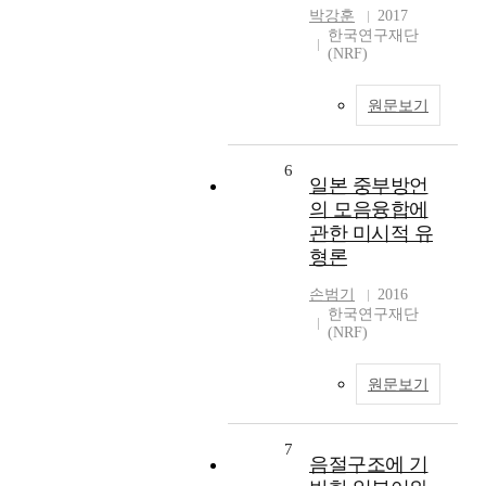
박강훈
2017
한국연구재단
(NRF)
원문보기
6
일본 중부방언
의 모음융합에
관한 미시적 유
형론
손범기
2016
한국연구재단
(NRF)
원문보기
7
음절구조에 기