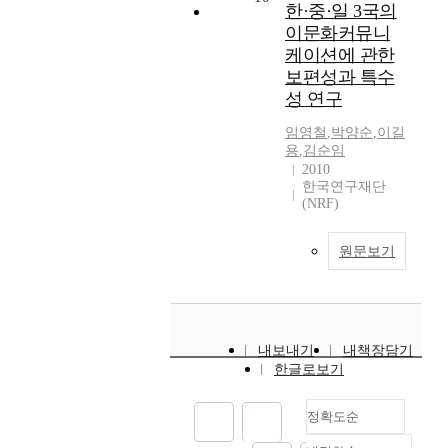
한·중·일 3국의
이문화커뮤니
케이션에 관한
보편성과 특수
성 연구
임영철
,
박양순
,
이길
용
,
김순임
2010
한국연구재단
(NRF)
원문보기
내보내기
내책장담기
한글로보기
정확도순