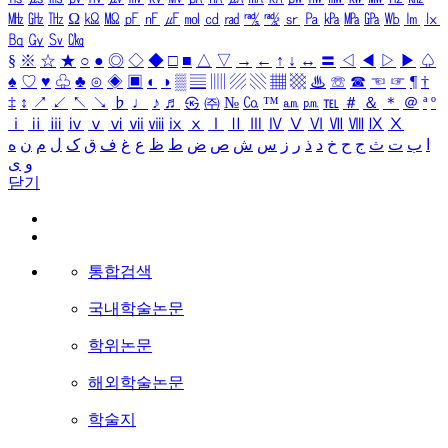
㎒
㎓
㎔
Ω
㏀
㏁
㎊
㎋
㎌
㏖
㏅
㎭
㎮
㎯
㏛
㎩
㎪
㎫
㎬
㏝
㏐
㏓
㏃
㏉
㏜
㏆
§
※
☆
★
○
●
◎
◇
◆
□
■
△
▽
→
←
↑
↓
↔
〓
◁
◀
▷
▶
♤
♠
♡
♥
♧
♣
⊙
◈
▣
◐
◑
▒
▤
▥
▨
▧
▦
▩
♨
☏
☎
☜
☞
¶
†
‡
↕
↗
↙
↖
↘
♭
♩
♪
♬
㉿
㈜
№
㏇
™
㏂
㏘
℡
＃
＆
＊
＠
ª
º
ⅰ
ⅱ
ⅲ
ⅳ
ⅴ
ⅵ
ⅶ
ⅷ
ⅸ
ⅹ
Ⅰ
Ⅱ
Ⅲ
Ⅳ
Ⅴ
Ⅵ
Ⅶ
Ⅷ
Ⅸ
Ⅹ
ا
ب
ت
ث
ج
ح
خ
د
ذ
ر
ز
س
ش
ص
ض
ط
ظ
ع
غ
ف
ق
ک
ل
م
ن
ه
و
ی
닫기
통합검색
국내학술논문
학위논문
해외학술논문
학술지