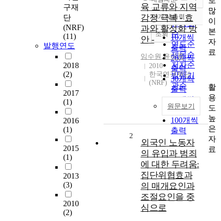
로
정확도
육 교류와 지역
구재
많
순
감정 극복 - 효
10개씩 출력
단
내림차순
이
인기도
(NRF)
과와 활성화 방
본
순
조회
(11)
10개씩
안 -
자
연도순
발행연도
출력
료
제목순
임수원
,
윤이중
20개씩
저자순
2018
2010
출력
(2)
한국연구재단
발행기
30개씩
(NRF)
관순
활
출력
2017
용
50개씩
(1)
원문보기
도
출력
높
100개씩
2016
은
(1)
출력
2
자
외국인 노동자
2015
료
의 유입과 범죄
(1)
에 대한 두려움:
집단위협효과
2013
(3)
의 매개요인과
조절요인을 중
2010
심으로
(2)