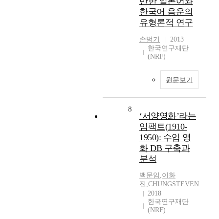
반한 일본어와
한국어 음운의
유형론적 연구
손범기
2013
한국연구재단
(NRF)
원문보기
8
‘서양영화’라는
임팩트(1910-
1950): 수입 영
화 DB 구축과
분석
백문임
,
이화
진
,
CHUNGSTEVEN
2018
한국연구재단
(NRF)