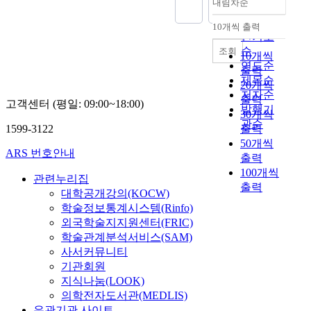
내림차순
정확도
순
10개씩 출력
내림차순
인기도
순
조회
10개씩
연도순
출력
제목순
20개씩
저자순
출력
고객센터 (평일: 09:00~18:00)
발행기
30개씩
관순
1599-3122
출력
50개씩
ARS 번호안내
출력
100개씩
관련누리집
출력
대학공개강의(KOCW)
학술정보통계시스템(Rinfo)
외국학술지지원센터(FRIC)
학술관계분석서비스(SAM)
사서커뮤니티
기관회원
지식나눔(LOOK)
의학전자도서관(MEDLIS)
유관기관 사이트