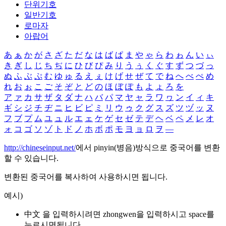
단위기호
일반기호
로마자
아랍어
あ
ぁ
か
が
さ
ざ
た
だ
な
は
ば
ぱ
ま
や
ゃ
ら
わ
ゎ
ん
い
ぃ
き
ぎ
し
じ
ち
ぢ
に
ひ
び
ぴ
み
り
う
ぅ
く
ぐ
す
ず
つ
づ
っ
ぬ
ふ
ぶ
ぷ
む
ゆ
ゅ
る
え
ぇ
け
げ
せ
ぜ
て
で
ね
へ
べ
ぺ
め
れ
お
ぉ
こ
ご
そ
ぞ
と
ど
の
ほ
ぼ
ぽ
も
よ
ょ
ろ
を
ア
ァ
カ
サ
ザ
タ
ダ
ナ
ハ
バ
パ
マ
ヤ
ャ
ラ
ワ
ヮ
ン
イ
ィ
キ
ギ
シ
ジ
チ
ヂ
ニ
ヒ
ビ
ピ
ミ
リ
ウ
ゥ
ク
グ
ス
ズ
ツ
ヅ
ッ
ヌ
フ
ブ
プ
ム
ユ
ュ
ル
エ
ェ
ケ
ゲ
セ
ゼ
テ
デ
ヘ
ベ
ペ
メ
レ
オ
ォ
コ
ゴ
ソ
ゾ
ト
ド
ノ
ホ
ボ
ポ
モ
ヨ
ョ
ロ
ヲ
―
http://chineseinput.net/
에서 pinyin(병음)방식으로 중국어를 변환
할 수 있습니다.
변환된 중국어를 복사하여 사용하시면 됩니다.
예시)
中文 을 입력하시려면
zhongwen
을 입력하시고 space를
누르시면됩니다.