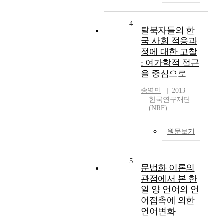
4
탈북자들의 한
국 사회 적응과
정에 대한 고찰
: 여가학적 접근
을 중심으로
송영민
2013
한국연구재단
(NRF)
원문보기
5
문법화 이론의
관점에서 본 한
일 양 언어의 언
어접촉에 의한
언어변화