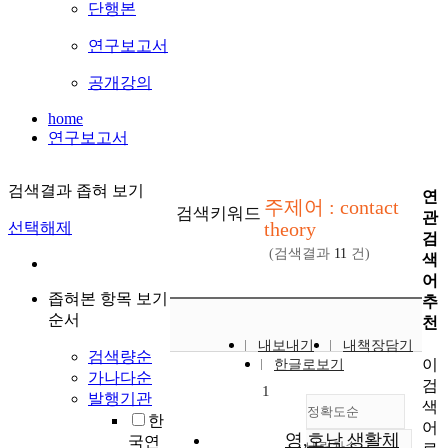
단행본
연구보고서
공개강의
home
연구보고서
검색결과 좁혀 보기
연
주제어 : contact
검색키워드
관
theory
선택해제
검
(검색결과
11
건)
색
어
좁혀본 항목 보기
추
순서
천
내보내기
내책장담기
검색량순
이
한글로보기
가나다순
검
1
발행기관
색
정확도순
한
어
영,호남 생활체
국연
내림차순