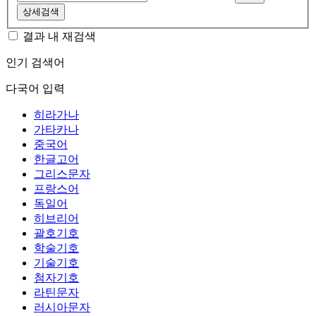
상세검색
결과 내 재검색
인기 검색어
다국어 입력
히라가나
가타카나
중국어
한글고어
그리스문자
프랑스어
독일어
히브리어
괄호기호
학술기호
기술기호
첨자기호
라틴문자
러시아문자