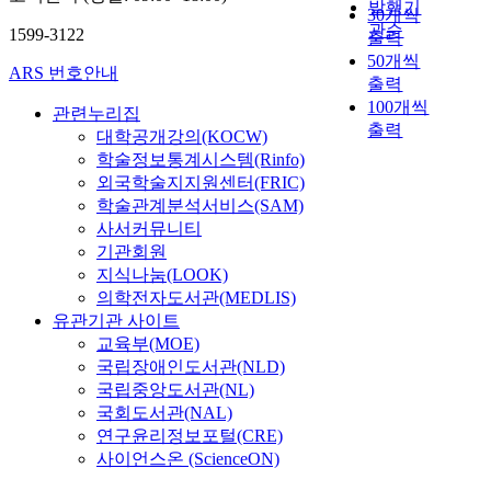
발행기
30개씩
관순
1599-3122
출력
50개씩
ARS 번호안내
출력
100개씩
관련누리집
출력
대학공개강의(KOCW)
학술정보통계시스템(Rinfo)
외국학술지지원센터(FRIC)
학술관계분석서비스(SAM)
사서커뮤니티
기관회원
지식나눔(LOOK)
의학전자도서관(MEDLIS)
유관기관 사이트
교육부(MOE)
국립장애인도서관(NLD)
국립중앙도서관(NL)
국회도서관(NAL)
연구윤리정보포털(CRE)
사이언스온 (ScienceON)