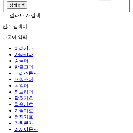
상세검색
결과 내 재검색
인기 검색어
다국어 입력
히라가나
가타카나
중국어
한글고어
그리스문자
프랑스어
독일어
히브리어
괄호기호
학술기호
기술기호
첨자기호
라틴문자
러시아문자