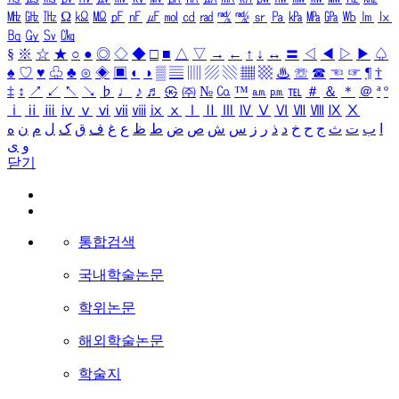
㎒
㎓
㎔
Ω
㏀
㏁
㎊
㎋
㎌
㏖
㏅
㎭
㎮
㎯
㏛
㎩
㎪
㎫
㎬
㏝
㏐
㏓
㏃
㏉
㏜
㏆
§
※
☆
★
○
●
◎
◇
◆
□
■
△
▽
→
←
↑
↓
↔
〓
◁
◀
▷
▶
♤
♠
♡
♥
♧
♣
⊙
◈
▣
◐
◑
▒
▤
▥
▨
▧
▦
▩
♨
☏
☎
☜
☞
¶
†
‡
↕
↗
↙
↖
↘
♭
♩
♪
♬
㉿
㈜
№
㏇
™
㏂
㏘
℡
＃
＆
＊
＠
ª
º
ⅰ
ⅱ
ⅲ
ⅳ
ⅴ
ⅵ
ⅶ
ⅷ
ⅸ
ⅹ
Ⅰ
Ⅱ
Ⅲ
Ⅳ
Ⅴ
Ⅵ
Ⅶ
Ⅷ
Ⅸ
Ⅹ
ا
ب
ت
ث
ج
ح
خ
د
ذ
ر
ز
س
ش
ص
ض
ط
ظ
ع
غ
ف
ق
ک
ل
م
ن
ه
و
ی
닫기
통합검색
국내학술논문
학위논문
해외학술논문
학술지