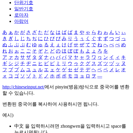
단위기호
일반기호
로마자
아랍어
あ
ぁ
か
が
さ
ざ
た
だ
な
は
ば
ぱ
ま
や
ゃ
ら
わ
ゎ
ん
い
ぃ
き
ぎ
し
じ
ち
ぢ
に
ひ
び
ぴ
み
り
う
ぅ
く
ぐ
す
ず
つ
づ
っ
ぬ
ふ
ぶ
ぷ
む
ゆ
ゅ
る
え
ぇ
け
げ
せ
ぜ
て
で
ね
へ
べ
ぺ
め
れ
お
ぉ
こ
ご
そ
ぞ
と
ど
の
ほ
ぼ
ぽ
も
よ
ょ
ろ
を
ア
ァ
カ
サ
ザ
タ
ダ
ナ
ハ
バ
パ
マ
ヤ
ャ
ラ
ワ
ヮ
ン
イ
ィ
キ
ギ
シ
ジ
チ
ヂ
ニ
ヒ
ビ
ピ
ミ
リ
ウ
ゥ
ク
グ
ス
ズ
ツ
ヅ
ッ
ヌ
フ
ブ
プ
ム
ユ
ュ
ル
エ
ェ
ケ
ゲ
セ
ゼ
テ
デ
ヘ
ベ
ペ
メ
レ
オ
ォ
コ
ゴ
ソ
ゾ
ト
ド
ノ
ホ
ボ
ポ
モ
ヨ
ョ
ロ
ヲ
―
http://chineseinput.net/
에서 pinyin(병음)방식으로 중국어를 변환
할 수 있습니다.
변환된 중국어를 복사하여 사용하시면 됩니다.
예시)
中文 을 입력하시려면
zhongwen
을 입력하시고 space를
누르시면됩니다.