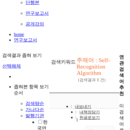
단행본
연구보고서
공개강의
home
연구보고서
검색결과 좁혀 보기
연
주제어 : Self-
검색키워드
관
Recognition
선택해제
검
Algorithm
색
(검색결과
1
건)
어
좁혀본 항목 보기
추
순서
천
검색량순
이
내보내기
가나다순
검
내책장담기
발행기관
색
한글로보기
1
한
어
국연