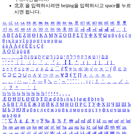
北京 을 입력하시려면
beijing
을 입력하시고 space를 누르
시면 됩니다.
ㅥ
ㅦ
ㅧ
ㅨ
ㅩ
ㅪ
ㅫ
ㅬ
ㅭ
ㅮ
ㅯ
ㅰ
ㅱ
ㅲ
ㅳ
ㅴ
ㅵ
ㅶ
ㅷ
ㅸ
ㅹ
ㅺ
ㅻ
ㅼ
ㅽ
ㅾ
ㅿ
ㆀ
ㆁ
ㆂ
ㆃ
ㆄ
ㆅ
ㆆ
ㆇ
ㆈ
ㆉ
ㆊ
ㆋ
ㆌ
ㆍ
ㆎ
Α
Β
Γ
Δ
Ε
Ζ
Η
Θ
Ι
Κ
Λ
Μ
Ν
Ξ
Ο
Π
Ρ
Σ
Τ
Υ
Φ
Χ
Ψ
Ω
α
β
γ
δ
ε
ζ
η
θ
ι
κ
λ
μ
ν
ξ
ο
π
ρ
σ
τ
υ
φ
χ
ψ
ω
á
à
Á
À
é
è
É
È
ç
Ç
ê
Ä
Ö
Ü
ä
ö
ü
ß
ְ
ֳ
ֲ
ֱ
ָ
ַ
ֵ
ֶ
ִ
ֹ
ּ
ֻ
ׂ
ׁ
ּ
ב
ה
נ
מ
צ
ת
ץ
ש
ד
ג
כ
ע
י
ח
ל
ך
ף
ק
ר
א
ט
ו
ן
ם
פ
‘
’
“
”
〔
〕
〈
〉
「
」
『
』
【
】
＂
（
）
［
］
｛
｝
±
×
÷
≠
≤
≥
∞
∴
♂
♀
∠
⊥
⌒
∂
∇
≡
≒
≪
≫
√
∽
∝
∵
∫
∬
∈
∋
⊆
⊇
⊂
⊃
∪
∩
∧
∨
￢
⇒
⇔
∀
∃
∮
∑
∏
＋
－
＜
＝
＞
、
。
·
‥
…
¨
〃
―
∥
＼
∼
´
～
ˇ
˘
˝
˚
˙
¸
˛
¡
¿
ː
！
＇
，
．
／
：
；
？
＾
＿
｀
｜
½
⅓
⅔
¼
¾
⅛
⅜
⅝
⅞
¹
²
³
⁴
ⁿ
₁
₂
₃
₄
Æ
Ð
Ħ
Ĳ
Ł
Ø
Œ
Þ
Ŧ
Ŋ
æ
đ
ð
ħ
ı
ĳ
ĸ
ŀ
ł
ø
œ
ß
þ
ŧ
ŋ
ŉ
А
Б
В
Г
Д
Е
Ё
Ж
З
И
Й
К
Л
М
Н
О
П
Р
С
Т
У
Ф
Х
Ц
Ч
Ш
Щ
Ъ
Ы
Ь
Э
Ю
Я
а
б
в
г
д
е
ё
ж
з
и
й
к
л
м
н
о
п
р
с
т
у
ф
х
ц
ч
ш
щ
ъ
ы
ь
э
ю
я
′
″
℃
Å
￠
￡
￥
¤
℉
‰
＄
％
Ｆ
￦
㎕
㎖
㎗
ℓ
㎘
㏄
㎣
㎤
㎥
㎦
㎙
㎚
㎛
㎜
㎝
㎞
㎟
㎠
㎡
㎢
㏊
㎍
㎎
㎏
㏏
㎈
㎉
㏈
㎧
㎨
㎰
㎱
㎲
㎳
㎴
㎵
㎶
㎷
㎸
㎹
㎀
㎁
㎂
㎃
㎄
㎺
㎻
㎽
㎾
㎿
㎐
㎑