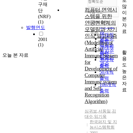
로
정확도순
구재
많
컴퓨터 면역시
단
내림차순
이
정확도
스템을 위한
(NRF)
본
순
(1)
인공면역계의
10개씩 출력
내림차순
자
인기도
발행연도
모델링과 자기
료
순
조회
10개씩
인식 알고리즘
연도순
2001
출력
(Modelling of
(1)
제목순
20개씩
Artificial
저자순
활
출력
오늘 본 자료
Immune System
발행기
용
30개씩
for
관순
도
출력
Development of
높
50개씩
Computer
은
출력
Immune system
자
100개씩
and Self
료
출력
Recognition
Algorithm)
심귀보
,
서동일
,
김
대수
,
임기욱
한국퍼지 및 지
능시스템학회
2001