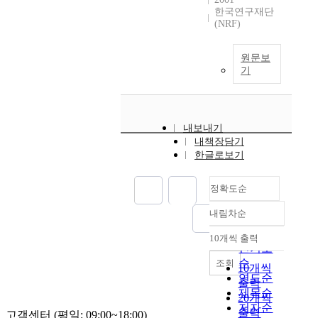
한국연구재단
(NRF)
원문보
기
내보내기
내책장담기
한글로보기
정확도순
내림차순
정확도
순
10개씩 출력
내림차순
인기도
순
조회
10개씩
연도순
출력
제목순
20개씩
저자순
출력
고객센터 (평일: 09:00~18:00)