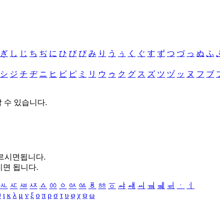
ぎ
し
じ
ち
ぢ
に
ひ
び
ぴ
み
り
う
ぅ
く
ぐ
す
ず
つ
づ
っ
ぬ
ふ
シ
ジ
チ
ヂ
ニ
ヒ
ビ
ピ
ミ
リ
ウ
ゥ
ク
グ
ス
ズ
ツ
ヅ
ッ
ヌ
フ
ブ
할 수 있습니다.
누르시면됩니다.
시면 됩니다.
ㅻ
ㅼ
ㅽ
ㅾ
ㅿ
ㆀ
ㆁ
ㆂ
ㆃ
ㆄ
ㆅ
ㆆ
ㆇ
ㆈ
ㆉ
ㆊ
ㆋ
ㆌ
ㆍ
ㆎ
θ
ι
κ
λ
μ
ν
ξ
ο
π
ρ
σ
τ
υ
φ
χ
ψ
ω