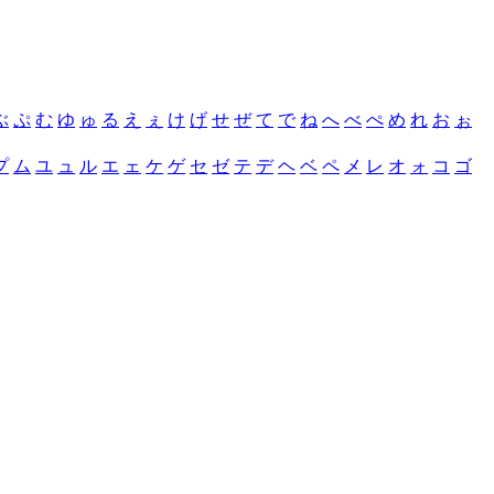
ぶ
ぷ
む
ゆ
ゅ
る
え
ぇ
け
げ
せ
ぜ
て
で
ね
へ
べ
ぺ
め
れ
お
ぉ
プ
ム
ユ
ュ
ル
エ
ェ
ケ
ゲ
セ
ゼ
テ
デ
ヘ
ベ
ペ
メ
レ
オ
ォ
コ
ゴ