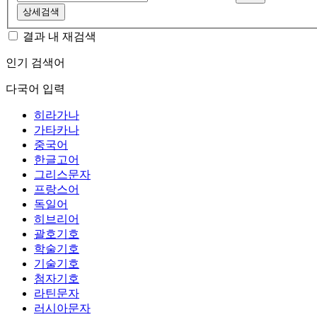
상세검색
결과 내 재검색
인기 검색어
다국어 입력
히라가나
가타카나
중국어
한글고어
그리스문자
프랑스어
독일어
히브리어
괄호기호
학술기호
기술기호
첨자기호
라틴문자
러시아문자