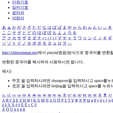
단위기호
일반기호
로마자
아랍어
あ
ぁ
か
が
さ
ざ
た
だ
な
は
ば
ぱ
ま
や
ゃ
ら
わ
ゎ
ん
い
ぃ
き
こ
ご
そ
ぞ
と
ど
の
ほ
ぼ
ぽ
も
よ
ょ
ろ
を
ア
ァ
カ
サ
ザ
タ
ダ
ナ
ハ
バ
パ
マ
ヤ
ャ
ラ
ワ
ヮ
ン
イ
ィ
キ
ギ
ソ
ゾ
ト
ド
ノ
ホ
ボ
ポ
モ
ヨ
ョ
ロ
ヲ
―
http://chineseinput.net/
에서 pinyin(병음)방식으로 중국어를 변환
변환된 중국어를 복사하여 사용하시면 됩니다.
예시)
中文 을 입력하시려면
zhongwen
을 입력하시고 space를
北京 을 입력하시려면
beijing
을 입력하시고 space를 누르
ㅥ
ㅦ
ㅧ
ㅨ
ㅩ
ㅪ
ㅫ
ㅬ
ㅭ
ㅮ
ㅯ
ㅰ
ㅱ
ㅲ
ㅳ
ㅴ
ㅵ
ㅶ
ㅷ
ㅸ
ㅹ
ㅺ
Α
Β
Γ
Δ
Ε
Ζ
Η
Θ
Ι
Κ
Λ
Μ
Ν
Ξ
Ο
Π
Ρ
Σ
Τ
Υ
Φ
Χ
Ψ
Ω
α
β
γ
δ
ε
ζ
η
á
à
Á
À
é
è
É
È
ç
Ç
ê
Ä
Ö
Ü
ä
ö
ü
ß