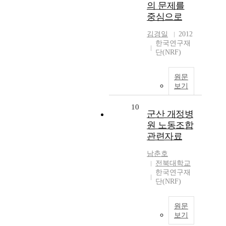
의 문제를
중심으로
김경일
2012
한국연구재
단(NRF)
원문
보기
10
군산 개정병
원 노동조합
관련자료
남춘호
전북대학교
한국연구재
단(NRF)
원문
보기