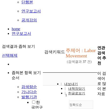
단행본
연구보고서
공개강의
home
연구보고서
검색결과 좁혀 보기
연관
주제어 : Labor
검색키워드
검색
Movement
선택해제
어 추
(검색결과
37
건)
천
좁혀본 항목 보기
이 검
순서
색어
로 많
내보내기
검색량순
이 본
내책장담기
가나다순
한글로보기
자료
1
발행기관
한
정확도순
국연구