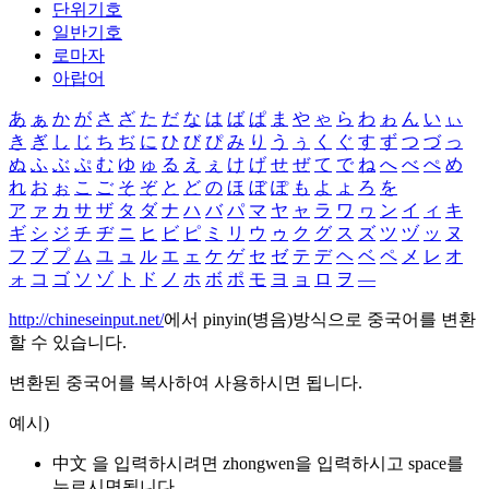
단위기호
일반기호
로마자
아랍어
あ
ぁ
か
が
さ
ざ
た
だ
な
は
ば
ぱ
ま
や
ゃ
ら
わ
ゎ
ん
い
ぃ
き
ぎ
し
じ
ち
ぢ
に
ひ
び
ぴ
み
り
う
ぅ
く
ぐ
す
ず
つ
づ
っ
ぬ
ふ
ぶ
ぷ
む
ゆ
ゅ
る
え
ぇ
け
げ
せ
ぜ
て
で
ね
へ
べ
ぺ
め
れ
お
ぉ
こ
ご
そ
ぞ
と
ど
の
ほ
ぼ
ぽ
も
よ
ょ
ろ
を
ア
ァ
カ
サ
ザ
タ
ダ
ナ
ハ
バ
パ
マ
ヤ
ャ
ラ
ワ
ヮ
ン
イ
ィ
キ
ギ
シ
ジ
チ
ヂ
ニ
ヒ
ビ
ピ
ミ
リ
ウ
ゥ
ク
グ
ス
ズ
ツ
ヅ
ッ
ヌ
フ
ブ
プ
ム
ユ
ュ
ル
エ
ェ
ケ
ゲ
セ
ゼ
テ
デ
ヘ
ベ
ペ
メ
レ
オ
ォ
コ
ゴ
ソ
ゾ
ト
ド
ノ
ホ
ボ
ポ
モ
ヨ
ョ
ロ
ヲ
―
http://chineseinput.net/
에서 pinyin(병음)방식으로 중국어를 변환
할 수 있습니다.
변환된 중국어를 복사하여 사용하시면 됩니다.
예시)
中文 을 입력하시려면
zhongwen
을 입력하시고 space를
누르시면됩니다.