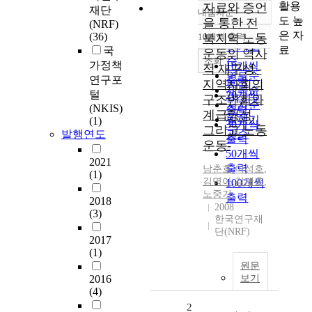
활용
자료와 증언
재단
내림차순
정확도
도 높
을 통한 전
(NRF)
순
은 자
(36)
10개씩 출력
북지역 노동
내림차순
인기도
료
국
운동의 역사
순
조회
가정책
10개씩
적 재구성 -
연도순
연구포
출력
지역사회의
제목순
털
20개씩
구조변화와
저자순
(NKIS)
출력
계급형성,
발행기
(1)
30개씩
그리고 노동
발행연도
관순
출력
운동-
50개씩
2021
출력
남춘호
,
이성호
,
(1)
김명아
,
김재훈
,
100개씩
노중기
출력
2018
2008
(3)
한국연구재
단(NRF)
2017
(1)
원문
2016
보기
(4)
2