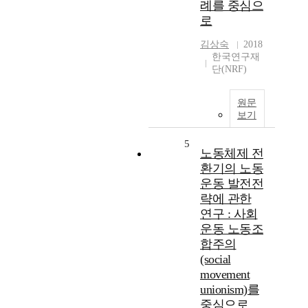
례를 중심으
로
김상숙
2018
한국연구재
단(NRF)
원문
보기
5
노동체제 전
환기의 노동
운동 발전전
략에 관한
연구 : 사회
운동 노동조
합주의
(social
movement
unionism)를
중심으로