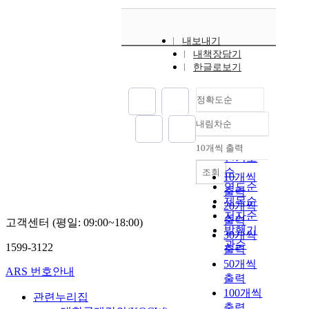
내보내기
내책장담기
한글로보기
정확도순
내림차순
정확도
순
10개씩 출력
내림차순
인기도
순
조회
10개씩
연도순
출력
제목순
20개씩
저자순
출력
고객센터 (평일: 09:00~18:00)
발행기
30개씩
관순
1599-3122
출력
50개씩
ARS 번호안내
출력
100개씩
관련누리집
출력