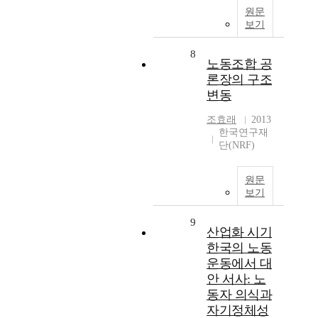
원문
보기
8
노동조합 공
론장의 구조
변동
조효래
2013
한국연구재
단(NRF)
원문
보기
9
산업화 시기
한국의 노동
운동에서 대
안 서사: 노
동자 의식과
자기정체성