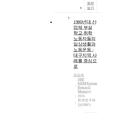
원문
보기
7
1980년대 산
업체 부설
학교 취학
노동자들의
일상생활과
노동운동 :
대구지역 사
례를 중심으
로
김상숙
NRF
KRM(Korean
Research
Memory)
2016
한국연구재
단(NRF)