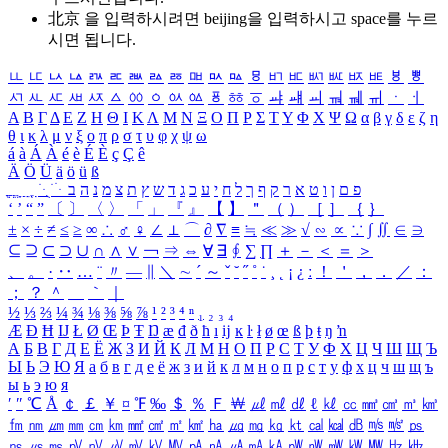
北京 을 입력하시려면
beijing
을 입력하시고 space를 누르
시면 됩니다.
ㅥ
ㅦ
ㅧ
ㅨ
ㅩ
ㅪ
ㅫ
ㅬ
ㅭ
ㅮ
ㅯ
ㅰ
ㅱ
ㅲ
ㅳ
ㅴ
ㅵ
ㅶ
ㅷ
ㅸ
ㅹ
ㅺ
ㅻ
ㅼ
ㅽ
ㅾ
ㅿ
ㆀ
ㆁ
ㆂ
ㆃ
ㆄ
ㆅ
ㆆ
ㆇ
ㆈ
ㆉ
ㆊ
ㆋ
ㆌ
ㆍ
ㆎ
Α
Β
Γ
Δ
Ε
Ζ
Η
Θ
Ι
Κ
Λ
Μ
Ν
Ξ
Ο
Π
Ρ
Σ
Τ
Υ
Φ
Χ
Ψ
Ω
α
β
γ
δ
ε
ζ
η
θ
ι
κ
λ
μ
ν
ξ
ο
π
ρ
σ
τ
υ
φ
χ
ψ
ω
á
à
Á
À
é
è
É
È
ç
Ç
ê
Ä
Ö
Ü
ä
ö
ü
ß
ְ
ֳ
ֲ
ֱ
ָ
ַ
ֵ
ֶ
ִ
ֹ
ּ
ֻ
ׂ
ׁ
ּ
ב
ה
נ
מ
צ
ת
ץ
ש
ד
ג
כ
ע
י
ח
ל
ך
ף
ק
ר
א
ט
ו
ן
ם
פ
‘
’
“
”
〔
〕
〈
〉
「
」
『
』
【
】
＂
（
）
［
］
｛
｝
±
×
÷
≠
≤
≥
∞
∴
♂
♀
∠
⊥
⌒
∂
∇
≡
≒
≪
≫
√
∽
∝
∵
∫
∬
∈
∋
⊆
⊇
⊂
⊃
∪
∩
∧
∨
￢
⇒
⇔
∀
∃
∮
∑
∏
＋
－
＜
＝
＞
、
。
·
‥
…
¨
〃
―
∥
＼
∼
´
～
ˇ
˘
˝
˚
˙
¸
˛
¡
¿
ː
！
＇
，
．
／
：
；
？
＾
＿
｀
｜
½
⅓
⅔
¼
¾
⅛
⅜
⅝
⅞
¹
²
³
⁴
ⁿ
₁
₂
₃
₄
Æ
Ð
Ħ
Ĳ
Ł
Ø
Œ
Þ
Ŧ
Ŋ
æ
đ
ð
ħ
ı
ĳ
ĸ
ŀ
ł
ø
œ
ß
þ
ŧ
ŋ
ŉ
А
Б
В
Г
Д
Е
Ё
Ж
З
И
Й
К
Л
М
Н
О
П
Р
С
Т
У
Ф
Х
Ц
Ч
Ш
Щ
Ъ
Ы
Ь
Э
Ю
Я
а
б
в
г
д
е
ё
ж
з
и
й
к
л
м
н
о
п
р
с
т
у
ф
х
ц
ч
ш
щ
ъ
ы
ь
э
ю
я
′
″
℃
Å
￠
￡
￥
¤
℉
‰
＄
％
Ｆ
￦
㎕
㎖
㎗
ℓ
㎘
㏄
㎣
㎤
㎥
㎦
㎙
㎚
㎛
㎜
㎝
㎞
㎟
㎠
㎡
㎢
㏊
㎍
㎎
㎏
㏏
㎈
㎉
㏈
㎧
㎨
㎰
㎱
㎲
㎳
㎴
㎵
㎶
㎷
㎸
㎹
㎀
㎁
㎂
㎃
㎄
㎺
㎻
㎽
㎾
㎿
㎐
㎑