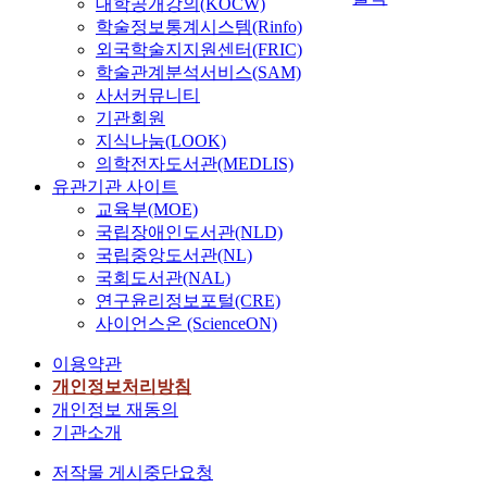
대학공개강의(KOCW)
학술정보통계시스템(Rinfo)
외국학술지지원센터(FRIC)
학술관계분석서비스(SAM)
사서커뮤니티
기관회원
지식나눔(LOOK)
의학전자도서관(MEDLIS)
유관기관 사이트
교육부(MOE)
국립장애인도서관(NLD)
국립중앙도서관(NL)
국회도서관(NAL)
연구윤리정보포털(CRE)
사이언스온 (ScienceON)
이용약관
개인정보처리방침
개인정보 재동의
기관소개
저작물 게시중단요청