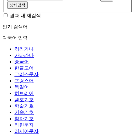
상세검색
결과 내 재검색
인기 검색어
다국어 입력
히라가나
가타카나
중국어
한글고어
그리스문자
프랑스어
독일어
히브리어
괄호기호
학술기호
기술기호
첨자기호
라틴문자
러시아문자