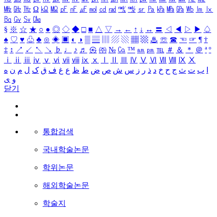
㎒
㎓
㎔
Ω
㏀
㏁
㎊
㎋
㎌
㏖
㏅
㎭
㎮
㎯
㏛
㎩
㎪
㎫
㎬
㏝
㏐
㏓
㏃
㏉
㏜
㏆
§
※
☆
★
○
●
◎
◇
◆
□
■
△
▽
→
←
↑
↓
↔
〓
◁
◀
▷
▶
♤
♠
♡
♥
♧
♣
⊙
◈
▣
◐
◑
▒
▤
▥
▨
▧
▦
▩
♨
☏
☎
☜
☞
¶
†
‡
↕
↗
↙
↖
↘
♭
♩
♪
♬
㉿
㈜
№
㏇
™
㏂
㏘
℡
＃
＆
＊
＠
ª
º
ⅰ
ⅱ
ⅲ
ⅳ
ⅴ
ⅵ
ⅶ
ⅷ
ⅸ
ⅹ
Ⅰ
Ⅱ
Ⅲ
Ⅳ
Ⅴ
Ⅵ
Ⅶ
Ⅷ
Ⅸ
Ⅹ
ا
ب
ت
ث
ج
ح
خ
د
ذ
ر
ز
س
ش
ص
ض
ط
ظ
ع
غ
ف
ق
ک
ل
م
ن
ه
و
ی
닫기
통합검색
국내학술논문
학위논문
해외학술논문
학술지