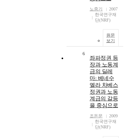
노중기
2007
한국연구재
단(NRF)
원문
보기
6
좌파정권 등
장과 노동계
급의 딜레
마: 베네수
엘라 차베스
정권과 노동
계급의 갈등
을 중심으로
조돈문
2009
한국연구재
단(NRF)