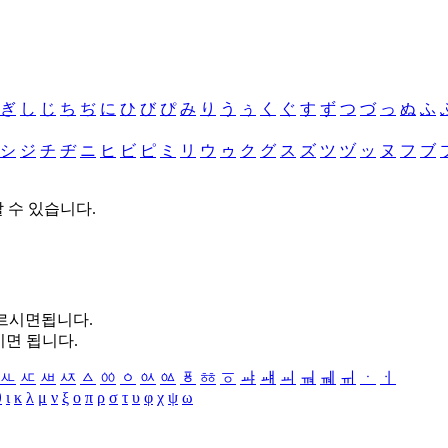
ぎ
し
じ
ち
ぢ
に
ひ
び
ぴ
み
り
う
ぅ
く
ぐ
す
ず
つ
づ
っ
ぬ
ふ
シ
ジ
チ
ヂ
ニ
ヒ
ビ
ピ
ミ
リ
ウ
ゥ
ク
グ
ス
ズ
ツ
ヅ
ッ
ヌ
フ
ブ
할 수 있습니다.
누르시면됩니다.
시면 됩니다.
ㅻ
ㅼ
ㅽ
ㅾ
ㅿ
ㆀ
ㆁ
ㆂ
ㆃ
ㆄ
ㆅ
ㆆ
ㆇ
ㆈ
ㆉ
ㆊ
ㆋ
ㆌ
ㆍ
ㆎ
θ
ι
κ
λ
μ
ν
ξ
ο
π
ρ
σ
τ
υ
φ
χ
ψ
ω