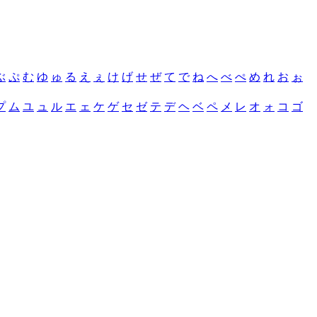
ぶ
ぷ
む
ゆ
ゅ
る
え
ぇ
け
げ
せ
ぜ
て
で
ね
へ
べ
ぺ
め
れ
お
ぉ
プ
ム
ユ
ュ
ル
エ
ェ
ケ
ゲ
セ
ゼ
テ
デ
ヘ
ベ
ペ
メ
レ
オ
ォ
コ
ゴ