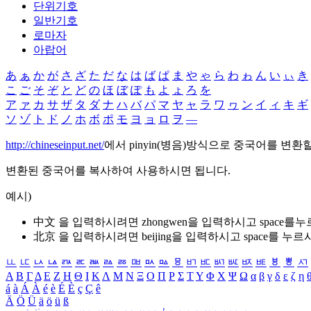
단위기호
일반기호
로마자
아랍어
あ
ぁ
か
が
さ
ざ
た
だ
な
は
ば
ぱ
ま
や
ゃ
ら
わ
ゎ
ん
い
ぃ
き
こ
ご
そ
ぞ
と
ど
の
ほ
ぼ
ぽ
も
よ
ょ
ろ
を
ア
ァ
カ
サ
ザ
タ
ダ
ナ
ハ
バ
パ
マ
ヤ
ャ
ラ
ワ
ヮ
ン
イ
ィ
キ
ギ
ソ
ゾ
ト
ド
ノ
ホ
ボ
ポ
モ
ヨ
ョ
ロ
ヲ
―
http://chineseinput.net/
에서 pinyin(병음)방식으로 중국어를 변환
변환된 중국어를 복사하여 사용하시면 됩니다.
예시)
中文 을 입력하시려면
zhongwen
을 입력하시고 space를
北京 을 입력하시려면
beijing
을 입력하시고 space를 누르
ㅥ
ㅦ
ㅧ
ㅨ
ㅩ
ㅪ
ㅫ
ㅬ
ㅭ
ㅮ
ㅯ
ㅰ
ㅱ
ㅲ
ㅳ
ㅴ
ㅵ
ㅶ
ㅷ
ㅸ
ㅹ
ㅺ
Α
Β
Γ
Δ
Ε
Ζ
Η
Θ
Ι
Κ
Λ
Μ
Ν
Ξ
Ο
Π
Ρ
Σ
Τ
Υ
Φ
Χ
Ψ
Ω
α
β
γ
δ
ε
ζ
η
á
à
Á
À
é
è
É
È
ç
Ç
ê
Ä
Ö
Ü
ä
ö
ü
ß