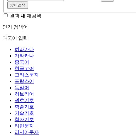
상세검색
결과 내 재검색
인기 검색어
다국어 입력
히라가나
가타카나
중국어
한글고어
그리스문자
프랑스어
독일어
히브리어
괄호기호
학술기호
기술기호
첨자기호
라틴문자
러시아문자