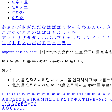
단위기호
일반기호
로마자
아랍어
あ
ぁ
か
が
さ
ざ
た
だ
な
は
ば
ぱ
ま
や
ゃ
ら
わ
ゎ
ん
い
ぃ
き
こ
ご
そ
ぞ
と
ど
の
ほ
ぼ
ぽ
も
よ
ょ
ろ
を
ア
ァ
カ
サ
ザ
タ
ダ
ナ
ハ
バ
パ
マ
ヤ
ャ
ラ
ワ
ヮ
ン
イ
ィ
キ
ギ
ソ
ゾ
ト
ド
ノ
ホ
ボ
ポ
モ
ヨ
ョ
ロ
ヲ
―
http://chineseinput.net/
에서 pinyin(병음)방식으로 중국어를 변환
변환된 중국어를 복사하여 사용하시면 됩니다.
예시)
中文 을 입력하시려면
zhongwen
을 입력하시고 space를
北京 을 입력하시려면
beijing
을 입력하시고 space를 누르
ㅥ
ㅦ
ㅧ
ㅨ
ㅩ
ㅪ
ㅫ
ㅬ
ㅭ
ㅮ
ㅯ
ㅰ
ㅱ
ㅲ
ㅳ
ㅴ
ㅵ
ㅶ
ㅷ
ㅸ
ㅹ
ㅺ
Α
Β
Γ
Δ
Ε
Ζ
Η
Θ
Ι
Κ
Λ
Μ
Ν
Ξ
Ο
Π
Ρ
Σ
Τ
Υ
Φ
Χ
Ψ
Ω
α
β
γ
δ
ε
ζ
η
á
à
Á
À
é
è
É
È
ç
Ç
ê
Ä
Ö
Ü
ä
ö
ü
ß