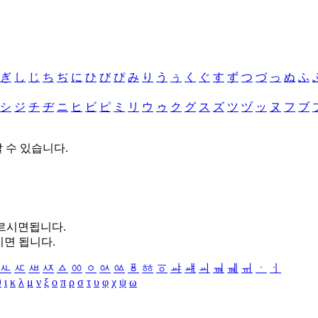
ぎ
し
じ
ち
ぢ
に
ひ
び
ぴ
み
り
う
ぅ
く
ぐ
す
ず
つ
づ
っ
ぬ
ふ
シ
ジ
チ
ヂ
ニ
ヒ
ビ
ピ
ミ
リ
ウ
ゥ
ク
グ
ス
ズ
ツ
ヅ
ッ
ヌ
フ
ブ
할 수 있습니다.
누르시면됩니다.
시면 됩니다.
ㅻ
ㅼ
ㅽ
ㅾ
ㅿ
ㆀ
ㆁ
ㆂ
ㆃ
ㆄ
ㆅ
ㆆ
ㆇ
ㆈ
ㆉ
ㆊ
ㆋ
ㆌ
ㆍ
ㆎ
θ
ι
κ
λ
μ
ν
ξ
ο
π
ρ
σ
τ
υ
φ
χ
ψ
ω