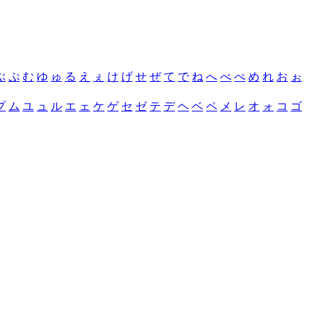
ぶ
ぷ
む
ゆ
ゅ
る
え
ぇ
け
げ
せ
ぜ
て
で
ね
へ
べ
ぺ
め
れ
お
ぉ
プ
ム
ユ
ュ
ル
エ
ェ
ケ
ゲ
セ
ゼ
テ
デ
ヘ
ベ
ペ
メ
レ
オ
ォ
コ
ゴ