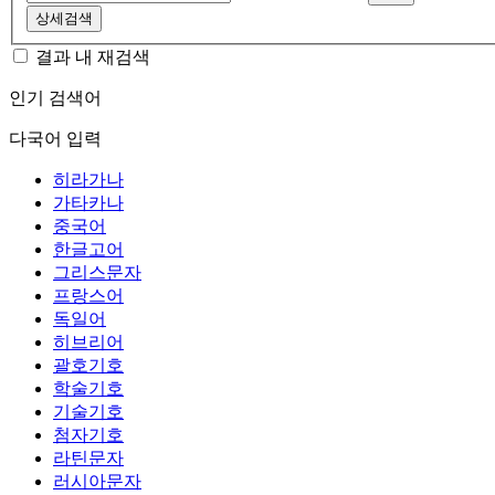
상세검색
결과 내 재검색
인기 검색어
다국어 입력
히라가나
가타카나
중국어
한글고어
그리스문자
프랑스어
독일어
히브리어
괄호기호
학술기호
기술기호
첨자기호
라틴문자
러시아문자