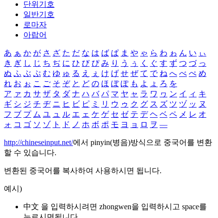
단위기호
일반기호
로마자
아랍어
あ
ぁ
か
が
さ
ざ
た
だ
な
は
ば
ぱ
ま
や
ゃ
ら
わ
ゎ
ん
い
ぃ
き
ぎ
し
じ
ち
ぢ
に
ひ
び
ぴ
み
り
う
ぅ
く
ぐ
す
ず
つ
づ
っ
ぬ
ふ
ぶ
ぷ
む
ゆ
ゅ
る
え
ぇ
け
げ
せ
ぜ
て
で
ね
へ
べ
ぺ
め
れ
お
ぉ
こ
ご
そ
ぞ
と
ど
の
ほ
ぼ
ぽ
も
よ
ょ
ろ
を
ア
ァ
カ
サ
ザ
タ
ダ
ナ
ハ
バ
パ
マ
ヤ
ャ
ラ
ワ
ヮ
ン
イ
ィ
キ
ギ
シ
ジ
チ
ヂ
ニ
ヒ
ビ
ピ
ミ
リ
ウ
ゥ
ク
グ
ス
ズ
ツ
ヅ
ッ
ヌ
フ
ブ
プ
ム
ユ
ュ
ル
エ
ェ
ケ
ゲ
セ
ゼ
テ
デ
ヘ
ベ
ペ
メ
レ
オ
ォ
コ
ゴ
ソ
ゾ
ト
ド
ノ
ホ
ボ
ポ
モ
ヨ
ョ
ロ
ヲ
―
http://chineseinput.net/
에서 pinyin(병음)방식으로 중국어를 변환
할 수 있습니다.
변환된 중국어를 복사하여 사용하시면 됩니다.
예시)
中文 을 입력하시려면
zhongwen
을 입력하시고 space를
누르시면됩니다.