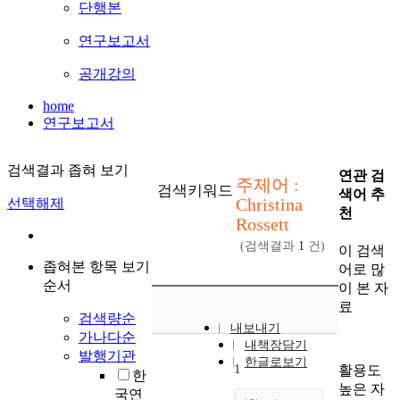
단행본
연구보고서
공개강의
home
연구보고서
검색결과 좁혀 보기
연관 검
주제어 :
검색키워드
색어 추
Christina
선택해제
천
Rossett
(검색결과
1
건)
이 검색
좁혀본 항목 보기
어로 많
순서
이 본 자
료
검색량순
내보내기
가나다순
내책장담기
발행기관
한글로보기
1
활용도
한
높은 자
국연