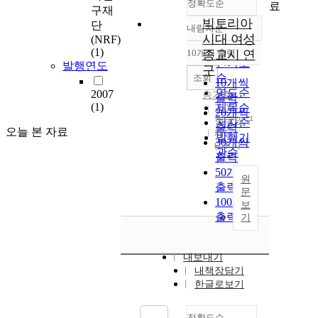
정확도순
료
구재
빅토리아
단
내림차순
정확도
시대 여성
(NRF)
순
(1)
10개씩 출력
종교시 연
내림차순
인기도
발행연도
구
순
조회
10개씩
연도순
2007
송기호
출력
(1)
제목순
2007
20개씩
한국연구
저자순
출력
오늘 본 자료
재단
발행기
30개씩
(NRF)
관순
출력
50개씩
원
출력
문
100개씩
보
출력
기
내보내기
내책장담기
한글로보기
정확도순