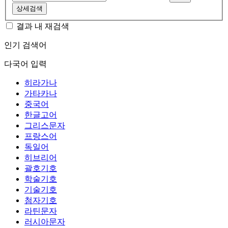
상세검색
결과 내 재검색
인기 검색어
다국어 입력
히라가나
가타카나
중국어
한글고어
그리스문자
프랑스어
독일어
히브리어
괄호기호
학술기호
기술기호
첨자기호
라틴문자
러시아문자