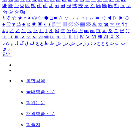
㎒
㎓
㎔
Ω
㏀
㏁
㎊
㎋
㎌
㏖
㏅
㎭
㎮
㎯
㏛
㎩
㎪
㎫
㎬
㏝
㏐
㏓
㏃
㏉
㏜
㏆
§
※
☆
★
○
●
◎
◇
◆
□
■
△
▽
→
←
↑
↓
↔
〓
◁
◀
▷
▶
♤
♠
♡
♥
♧
♣
⊙
◈
▣
◐
◑
▒
▤
▥
▨
▧
▦
▩
♨
☏
☎
☜
☞
¶
†
‡
↕
↗
↙
↖
↘
♭
♩
♪
♬
㉿
㈜
№
㏇
™
㏂
㏘
℡
＃
＆
＊
＠
ª
º
ⅰ
ⅱ
ⅲ
ⅳ
ⅴ
ⅵ
ⅶ
ⅷ
ⅸ
ⅹ
Ⅰ
Ⅱ
Ⅲ
Ⅳ
Ⅴ
Ⅵ
Ⅶ
Ⅷ
Ⅸ
Ⅹ
ا
ب
ت
ث
ج
ح
خ
د
ذ
ر
ز
س
ش
ص
ض
ط
ظ
ع
غ
ف
ق
ک
ل
م
ن
ه
و
ی
닫기
통합검색
국내학술논문
학위논문
해외학술논문
학술지