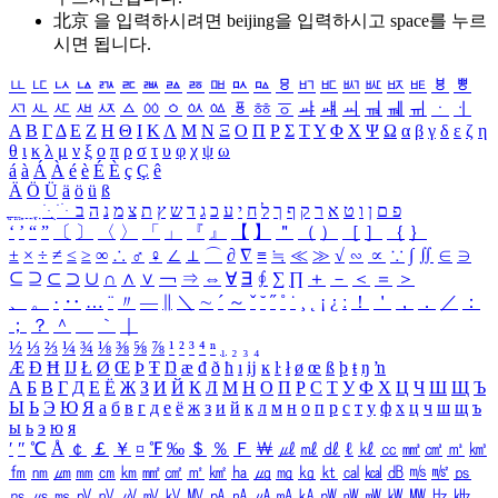
北京 을 입력하시려면
beijing
을 입력하시고 space를 누르
시면 됩니다.
ㅥ
ㅦ
ㅧ
ㅨ
ㅩ
ㅪ
ㅫ
ㅬ
ㅭ
ㅮ
ㅯ
ㅰ
ㅱ
ㅲ
ㅳ
ㅴ
ㅵ
ㅶ
ㅷ
ㅸ
ㅹ
ㅺ
ㅻ
ㅼ
ㅽ
ㅾ
ㅿ
ㆀ
ㆁ
ㆂ
ㆃ
ㆄ
ㆅ
ㆆ
ㆇ
ㆈ
ㆉ
ㆊ
ㆋ
ㆌ
ㆍ
ㆎ
Α
Β
Γ
Δ
Ε
Ζ
Η
Θ
Ι
Κ
Λ
Μ
Ν
Ξ
Ο
Π
Ρ
Σ
Τ
Υ
Φ
Χ
Ψ
Ω
α
β
γ
δ
ε
ζ
η
θ
ι
κ
λ
μ
ν
ξ
ο
π
ρ
σ
τ
υ
φ
χ
ψ
ω
á
à
Á
À
é
è
É
È
ç
Ç
ê
Ä
Ö
Ü
ä
ö
ü
ß
ְ
ֳ
ֲ
ֱ
ָ
ַ
ֵ
ֶ
ִ
ֹ
ּ
ֻ
ׂ
ׁ
ּ
ב
ה
נ
מ
צ
ת
ץ
ש
ד
ג
כ
ע
י
ח
ל
ך
ף
ק
ר
א
ט
ו
ן
ם
פ
‘
’
“
”
〔
〕
〈
〉
「
」
『
』
【
】
＂
（
）
［
］
｛
｝
±
×
÷
≠
≤
≥
∞
∴
♂
♀
∠
⊥
⌒
∂
∇
≡
≒
≪
≫
√
∽
∝
∵
∫
∬
∈
∋
⊆
⊇
⊂
⊃
∪
∩
∧
∨
￢
⇒
⇔
∀
∃
∮
∑
∏
＋
－
＜
＝
＞
、
。
·
‥
…
¨
〃
―
∥
＼
∼
´
～
ˇ
˘
˝
˚
˙
¸
˛
¡
¿
ː
！
＇
，
．
／
：
；
？
＾
＿
｀
｜
½
⅓
⅔
¼
¾
⅛
⅜
⅝
⅞
¹
²
³
⁴
ⁿ
₁
₂
₃
₄
Æ
Ð
Ħ
Ĳ
Ł
Ø
Œ
Þ
Ŧ
Ŋ
æ
đ
ð
ħ
ı
ĳ
ĸ
ŀ
ł
ø
œ
ß
þ
ŧ
ŋ
ŉ
А
Б
В
Г
Д
Е
Ё
Ж
З
И
Й
К
Л
М
Н
О
П
Р
С
Т
У
Ф
Х
Ц
Ч
Ш
Щ
Ъ
Ы
Ь
Э
Ю
Я
а
б
в
г
д
е
ё
ж
з
и
й
к
л
м
н
о
п
р
с
т
у
ф
х
ц
ч
ш
щ
ъ
ы
ь
э
ю
я
′
″
℃
Å
￠
￡
￥
¤
℉
‰
＄
％
Ｆ
￦
㎕
㎖
㎗
ℓ
㎘
㏄
㎣
㎤
㎥
㎦
㎙
㎚
㎛
㎜
㎝
㎞
㎟
㎠
㎡
㎢
㏊
㎍
㎎
㎏
㏏
㎈
㎉
㏈
㎧
㎨
㎰
㎱
㎲
㎳
㎴
㎵
㎶
㎷
㎸
㎹
㎀
㎁
㎂
㎃
㎄
㎺
㎻
㎽
㎾
㎿
㎐
㎑