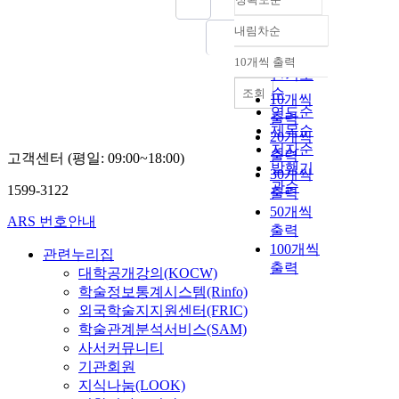
내림차순
정확도
순
10개씩 출력
내림차순
인기도
순
조회
10개씩
연도순
출력
제목순
20개씩
저자순
출력
고객센터 (평일: 09:00~18:00)
발행기
30개씩
관순
1599-3122
출력
50개씩
ARS 번호안내
출력
100개씩
관련누리집
출력
대학공개강의(KOCW)
학술정보통계시스템(Rinfo)
외국학술지지원센터(FRIC)
학술관계분석서비스(SAM)
사서커뮤니티
기관회원
지식나눔(LOOK)