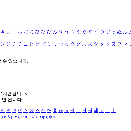
ぎ
し
じ
ち
ぢ
に
ひ
び
ぴ
み
り
う
ぅ
く
ぐ
す
ず
つ
づ
っ
ぬ
ふ
シ
ジ
チ
ヂ
ニ
ヒ
ビ
ピ
ミ
リ
ウ
ゥ
ク
グ
ス
ズ
ツ
ヅ
ッ
ヌ
フ
ブ
할 수 있습니다.
누르시면됩니다.
시면 됩니다.
ㅻ
ㅼ
ㅽ
ㅾ
ㅿ
ㆀ
ㆁ
ㆂ
ㆃ
ㆄ
ㆅ
ㆆ
ㆇ
ㆈ
ㆉ
ㆊ
ㆋ
ㆌ
ㆍ
ㆎ
θ
ι
κ
λ
μ
ν
ξ
ο
π
ρ
σ
τ
υ
φ
χ
ψ
ω