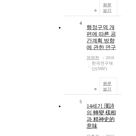
원문
보기
4
행정구역 개
편에 따른 공
간계획 방향
에 관한 연구
정영헌
2010
한국연구재
단(NRF)
원문
보기
5
14세기 漢詩
의 轉變 樣相
과 精神史的
意味