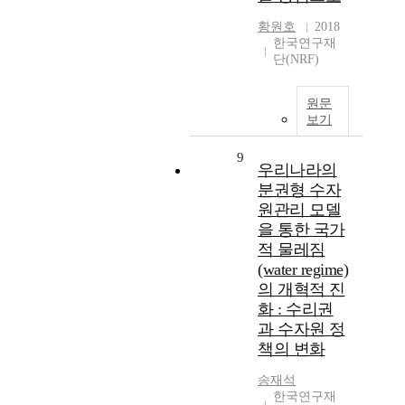
황원호
2018
한국연구재
단(NRF)
원문
보기
9
우리나라의
분권형 수자
원관리 모델
을 통한 국가
적 물레짐
(water regime)
의 개혁적 진
화 : 수리권
과 수자원 정
책의 변화
송재석
한국연구재