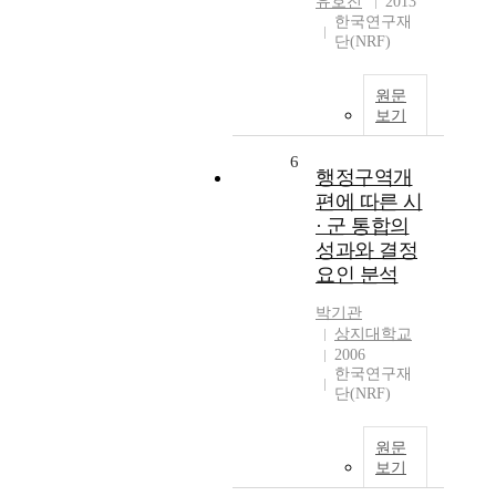
유호진
2013
한국연구재
단(NRF)
원문
보기
6
행정구역개
편에 따른 시
· 군 통합의
성과와 결정
요인 분석
박기관
상지대학교
2006
한국연구재
단(NRF)
원문
보기