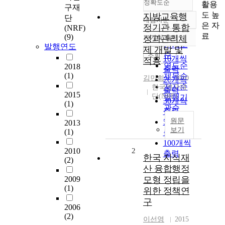
정확도순
활용
구재
도 높
지방교육행
단
내림차순
정확도
은 자
정기관 통합
(NRF)
순
료
(9)
10개씩 출력
성과관리체
내림차순
인기도
발행연도
제 개발 및
순
조회
10개씩
적용
연도순
2018
출력
(1)
제목순
김민희
2010
20개씩
저자순
한국연구재
출력
2015
단(NRF)
발행기
30개씩
(1)
관순
출력
원문
50개씩
2013
보기
(1)
출력
100개씩
2010
2
출력
한국 지식재
(2)
산 융합행정
2009
모형 정립을
(1)
위한 정책연
구
2006
(2)
이선영
2015