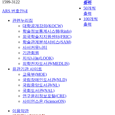
관순
1599-3122
출력
50개씩
ARS 번호안내
출력
100개씩
관련누리집
출력
대학공개강의(KOCW)
학술정보통계시스템(Rinfo)
외국학술지지원센터(FRIC)
학술관계분석서비스(SAM)
사서커뮤니티
기관회원
지식나눔(LOOK)
의학전자도서관(MEDLIS)
유관기관 사이트
교육부(MOE)
국립장애인도서관(NLD)
국립중앙도서관(NL)
국회도서관(NAL)
연구윤리정보포털(CRE)
사이언스온 (ScienceON)
이용약관