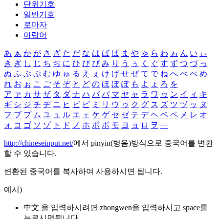
단위기호
일반기호
로마자
아랍어
あ
ぁ
か
が
さ
ざ
た
だ
な
は
ば
ぱ
ま
や
ゃ
ら
わ
ゎ
ん
い
ぃ
き
ぎ
し
じ
ち
ぢ
に
ひ
び
ぴ
み
り
う
ぅ
く
ぐ
す
ず
つ
づ
っ
ぬ
ふ
ぶ
ぷ
む
ゆ
ゅ
る
え
ぇ
け
げ
せ
ぜ
て
で
ね
へ
べ
ぺ
め
れ
お
ぉ
こ
ご
そ
ぞ
と
ど
の
ほ
ぼ
ぽ
も
よ
ょ
ろ
を
ア
ァ
カ
サ
ザ
タ
ダ
ナ
ハ
バ
パ
マ
ヤ
ャ
ラ
ワ
ヮ
ン
イ
ィ
キ
ギ
シ
ジ
チ
ヂ
ニ
ヒ
ビ
ピ
ミ
リ
ウ
ゥ
ク
グ
ス
ズ
ツ
ヅ
ッ
ヌ
フ
ブ
プ
ム
ユ
ュ
ル
エ
ェ
ケ
ゲ
セ
ゼ
テ
デ
ヘ
ベ
ペ
メ
レ
オ
ォ
コ
ゴ
ソ
ゾ
ト
ド
ノ
ホ
ボ
ポ
モ
ヨ
ョ
ロ
ヲ
―
http://chineseinput.net/
에서 pinyin(병음)방식으로 중국어를 변환
할 수 있습니다.
변환된 중국어를 복사하여 사용하시면 됩니다.
예시)
中文 을 입력하시려면
zhongwen
을 입력하시고 space를
누르시면됩니다.