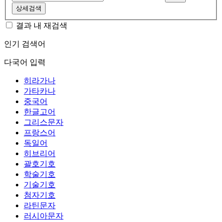
상세검색
결과 내 재검색
인기 검색어
다국어 입력
히라가나
가타카나
중국어
한글고어
그리스문자
프랑스어
독일어
히브리어
괄호기호
학술기호
기술기호
첨자기호
라틴문자
러시아문자