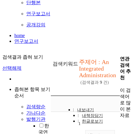
단행본
연구보고서
공개강의
home
연구보고서
검색결과 좁혀 보기
연관
주제어 : An
검색키워드
검색
Integrated
선택해제
어 추
Administration
천
(검색결과
9
건)
좁혀본 항목 보기
이 검
순서
색어
로 많
검색량순
이 본
내보내기
가나다순
자료
내책장담기
발행기관
한글로보기
1
한
국연