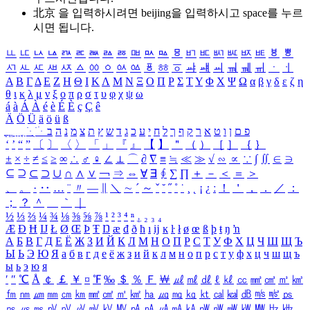
北京 을 입력하시려면
beijing
을 입력하시고 space를 누르
시면 됩니다.
ㅥ
ㅦ
ㅧ
ㅨ
ㅩ
ㅪ
ㅫ
ㅬ
ㅭ
ㅮ
ㅯ
ㅰ
ㅱ
ㅲ
ㅳ
ㅴ
ㅵ
ㅶ
ㅷ
ㅸ
ㅹ
ㅺ
ㅻ
ㅼ
ㅽ
ㅾ
ㅿ
ㆀ
ㆁ
ㆂ
ㆃ
ㆄ
ㆅ
ㆆ
ㆇ
ㆈ
ㆉ
ㆊ
ㆋ
ㆌ
ㆍ
ㆎ
Α
Β
Γ
Δ
Ε
Ζ
Η
Θ
Ι
Κ
Λ
Μ
Ν
Ξ
Ο
Π
Ρ
Σ
Τ
Υ
Φ
Χ
Ψ
Ω
α
β
γ
δ
ε
ζ
η
θ
ι
κ
λ
μ
ν
ξ
ο
π
ρ
σ
τ
υ
φ
χ
ψ
ω
á
à
Á
À
é
è
É
È
ç
Ç
ê
Ä
Ö
Ü
ä
ö
ü
ß
ְ
ֳ
ֲ
ֱ
ָ
ַ
ֵ
ֶ
ִ
ֹ
ּ
ֻ
ׂ
ׁ
ּ
ב
ה
נ
מ
צ
ת
ץ
ש
ד
ג
כ
ע
י
ח
ל
ך
ף
ק
ר
א
ט
ו
ן
ם
פ
‘
’
“
”
〔
〕
〈
〉
「
」
『
』
【
】
＂
（
）
［
］
｛
｝
±
×
÷
≠
≤
≥
∞
∴
♂
♀
∠
⊥
⌒
∂
∇
≡
≒
≪
≫
√
∽
∝
∵
∫
∬
∈
∋
⊆
⊇
⊂
⊃
∪
∩
∧
∨
￢
⇒
⇔
∀
∃
∮
∑
∏
＋
－
＜
＝
＞
、
。
·
‥
…
¨
〃
―
∥
＼
∼
´
～
ˇ
˘
˝
˚
˙
¸
˛
¡
¿
ː
！
＇
，
．
／
：
；
？
＾
＿
｀
｜
½
⅓
⅔
¼
¾
⅛
⅜
⅝
⅞
¹
²
³
⁴
ⁿ
₁
₂
₃
₄
Æ
Ð
Ħ
Ĳ
Ł
Ø
Œ
Þ
Ŧ
Ŋ
æ
đ
ð
ħ
ı
ĳ
ĸ
ŀ
ł
ø
œ
ß
þ
ŧ
ŋ
ŉ
А
Б
В
Г
Д
Е
Ё
Ж
З
И
Й
К
Л
М
Н
О
П
Р
С
Т
У
Ф
Х
Ц
Ч
Ш
Щ
Ъ
Ы
Ь
Э
Ю
Я
а
б
в
г
д
е
ё
ж
з
и
й
к
л
м
н
о
п
р
с
т
у
ф
х
ц
ч
ш
щ
ъ
ы
ь
э
ю
я
′
″
℃
Å
￠
￡
￥
¤
℉
‰
＄
％
Ｆ
￦
㎕
㎖
㎗
ℓ
㎘
㏄
㎣
㎤
㎥
㎦
㎙
㎚
㎛
㎜
㎝
㎞
㎟
㎠
㎡
㎢
㏊
㎍
㎎
㎏
㏏
㎈
㎉
㏈
㎧
㎨
㎰
㎱
㎲
㎳
㎴
㎵
㎶
㎷
㎸
㎹
㎀
㎁
㎂
㎃
㎄
㎺
㎻
㎽
㎾
㎿
㎐
㎑