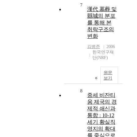
7
漢代 墓葬 및
縣城의 분포
를 통해 본
취락구조의
변화
김병준
2006
한국연구재
단(NRF)
원문
보기
8
중세 비잔티
움 제국의 경
제적 쇄신과
통합 : 10-12
세기 황실직
영지의 확대
를 중심으로