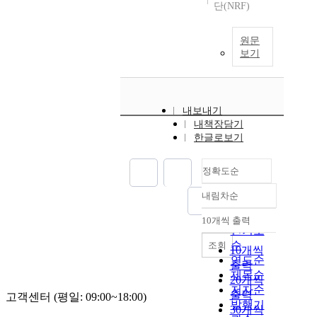
단(NRF)
원문
보기
내보내기
내책장담기
한글로보기
정확도순
내림차순
정확도
순
10개씩 출력
내림차순
인기도
순
조회
10개씩
연도순
출력
제목순
20개씩
저자순
출력
고객센터 (평일: 09:00~18:00)
발행기
30개씩