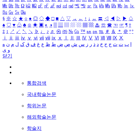
㎒
㎓
㎔
Ω
㏀
㏁
㎊
㎋
㎌
㏖
㏅
㎭
㎮
㎯
㏛
㎩
㎪
㎫
㎬
㏝
㏐
㏓
㏃
㏉
㏜
㏆
§
※
☆
★
○
●
◎
◇
◆
□
■
△
▽
→
←
↑
↓
↔
〓
◁
◀
▷
▶
♤
♠
♡
♥
♧
♣
⊙
◈
▣
◐
◑
▒
▤
▥
▨
▧
▦
▩
♨
☏
☎
☜
☞
¶
†
‡
↕
↗
↙
↖
↘
♭
♩
♪
♬
㉿
㈜
№
㏇
™
㏂
㏘
℡
＃
＆
＊
＠
ª
º
ⅰ
ⅱ
ⅲ
ⅳ
ⅴ
ⅵ
ⅶ
ⅷ
ⅸ
ⅹ
Ⅰ
Ⅱ
Ⅲ
Ⅳ
Ⅴ
Ⅵ
Ⅶ
Ⅷ
Ⅸ
Ⅹ
ا
ب
ت
ث
ج
ح
خ
د
ذ
ر
ز
س
ش
ص
ض
ط
ظ
ع
غ
ف
ق
ک
ل
م
ن
ه
و
ی
닫기
통합검색
국내학술논문
학위논문
해외학술논문
학술지