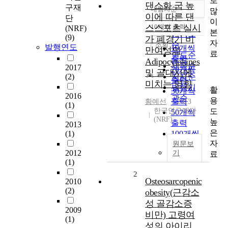
로
댄스화 굽 높
구재
내림차순
많
정확도
이에 따른 댄
단
이
순
스스포츠 실시
10개씩 출력
(NRF)
내림차순
본
인기도
(9)
가 폐경기 비
자
순
조회
발행연도
10개씩
만여성의
료
연도순
출력
Adipocytokines
제목순
2017
20개씩
및 골대사에
(2)
저자순
출력
미치는 영향
발행기
활
30개씩
2016
관순
용
출력
황예선
2013
(1)
도
한국연구재단
50개씩
(NRF)
높
출력
2013
은
(1)
100개씩
자
출력
원문보
2012
기
료
(1)
2
Osteosarcopenic
2010
(2)
obesity(근감소
성 골감소증
2009
비만) 고령여
(1)
성의 아이리