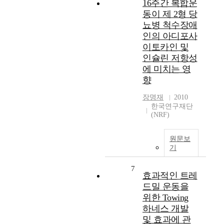
16주간 복합운
동이 제 2형 당
뇨병 척수장애
인의 아디포사
이토카인 및
인슐린 저항성
에 미치는 영
향
장명재
2010
한국연구재단
(NRF)
원문보
기
7
효과적인 트레
드밀 운동을
위한 Towing
하네스 개발
및 효과에 관