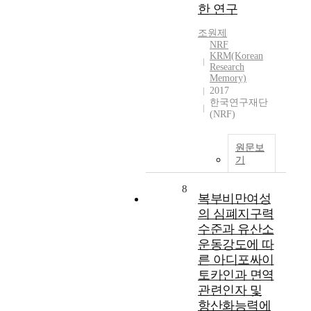
한 연구
조원제
NRF
KRM(Korean
Research
Memory)
2017
한국연구재단
(NRF)
원문보
기
8
복부비만여성
의 심폐지구력
수준과 유산소
운동강도에 따
른 아디포싸이
토카인과 면역
관련인자 및
항산화능력에