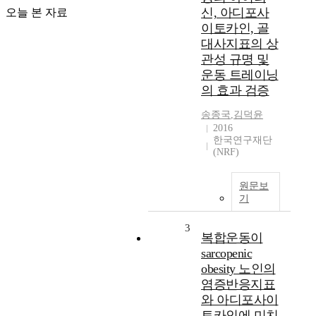
신, 아디포사
오늘 본 자료
이토카인, 골
대사지표의 상
관성 규명 및
운동 트레이닝
의 효과 검증
송종국
,
김덕윤
2016
한국연구재단
(NRF)
원문보
기
3
복합운동이
sarcopenic
obesity 노인의
염증반응지표
와 아디포사이
토카인에 미치