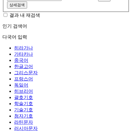
상세검색
결과 내 재검색
인기 검색어
다국어 입력
히라가나
가타카나
중국어
한글고어
그리스문자
프랑스어
독일어
히브리어
괄호기호
학술기호
기술기호
첨자기호
라틴문자
러시아문자