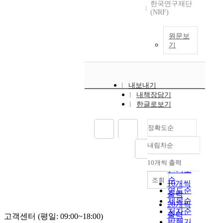
한국연구재단
(NRF)
원문보
기
내보내기
내책장담기
한글로보기
정확도순
내림차순
정확도
순
10개씩 출력
내림차순
인기도
순
조회
10개씩
연도순
출력
제목순
20개씩
저자순
출력
고객센터 (평일: 09:00~18:00)
발행기