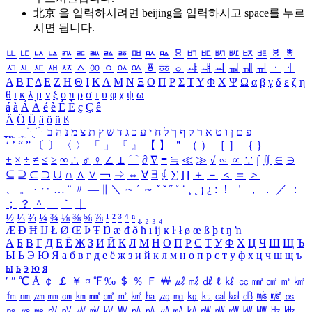
北京 을 입력하시려면
beijing
을 입력하시고 space를 누르
시면 됩니다.
ㅥ
ㅦ
ㅧ
ㅨ
ㅩ
ㅪ
ㅫ
ㅬ
ㅭ
ㅮ
ㅯ
ㅰ
ㅱ
ㅲ
ㅳ
ㅴ
ㅵ
ㅶ
ㅷ
ㅸ
ㅹ
ㅺ
ㅻ
ㅼ
ㅽ
ㅾ
ㅿ
ㆀ
ㆁ
ㆂ
ㆃ
ㆄ
ㆅ
ㆆ
ㆇ
ㆈ
ㆉ
ㆊ
ㆋ
ㆌ
ㆍ
ㆎ
Α
Β
Γ
Δ
Ε
Ζ
Η
Θ
Ι
Κ
Λ
Μ
Ν
Ξ
Ο
Π
Ρ
Σ
Τ
Υ
Φ
Χ
Ψ
Ω
α
β
γ
δ
ε
ζ
η
θ
ι
κ
λ
μ
ν
ξ
ο
π
ρ
σ
τ
υ
φ
χ
ψ
ω
á
à
Á
À
é
è
É
È
ç
Ç
ê
Ä
Ö
Ü
ä
ö
ü
ß
ְ
ֳ
ֲ
ֱ
ָ
ַ
ֵ
ֶ
ִ
ֹ
ּ
ֻ
ׂ
ׁ
ּ
ב
ה
נ
מ
צ
ת
ץ
ש
ד
ג
כ
ע
י
ח
ל
ך
ף
ק
ר
א
ט
ו
ן
ם
פ
‘
’
“
”
〔
〕
〈
〉
「
」
『
』
【
】
＂
（
）
［
］
｛
｝
±
×
÷
≠
≤
≥
∞
∴
♂
♀
∠
⊥
⌒
∂
∇
≡
≒
≪
≫
√
∽
∝
∵
∫
∬
∈
∋
⊆
⊇
⊂
⊃
∪
∩
∧
∨
￢
⇒
⇔
∀
∃
∮
∑
∏
＋
－
＜
＝
＞
、
。
·
‥
…
¨
〃
―
∥
＼
∼
´
～
ˇ
˘
˝
˚
˙
¸
˛
¡
¿
ː
！
＇
，
．
／
：
；
？
＾
＿
｀
｜
½
⅓
⅔
¼
¾
⅛
⅜
⅝
⅞
¹
²
³
⁴
ⁿ
₁
₂
₃
₄
Æ
Ð
Ħ
Ĳ
Ł
Ø
Œ
Þ
Ŧ
Ŋ
æ
đ
ð
ħ
ı
ĳ
ĸ
ŀ
ł
ø
œ
ß
þ
ŧ
ŋ
ŉ
А
Б
В
Г
Д
Е
Ё
Ж
З
И
Й
К
Л
М
Н
О
П
Р
С
Т
У
Ф
Х
Ц
Ч
Ш
Щ
Ъ
Ы
Ь
Э
Ю
Я
а
б
в
г
д
е
ё
ж
з
и
й
к
л
м
н
о
п
р
с
т
у
ф
х
ц
ч
ш
щ
ъ
ы
ь
э
ю
я
′
″
℃
Å
￠
￡
￥
¤
℉
‰
＄
％
Ｆ
￦
㎕
㎖
㎗
ℓ
㎘
㏄
㎣
㎤
㎥
㎦
㎙
㎚
㎛
㎜
㎝
㎞
㎟
㎠
㎡
㎢
㏊
㎍
㎎
㎏
㏏
㎈
㎉
㏈
㎧
㎨
㎰
㎱
㎲
㎳
㎴
㎵
㎶
㎷
㎸
㎹
㎀
㎁
㎂
㎃
㎄
㎺
㎻
㎽
㎾
㎿
㎐
㎑