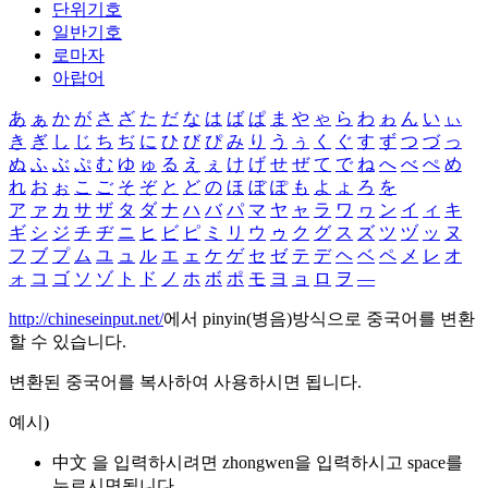
단위기호
일반기호
로마자
아랍어
あ
ぁ
か
が
さ
ざ
た
だ
な
は
ば
ぱ
ま
や
ゃ
ら
わ
ゎ
ん
い
ぃ
き
ぎ
し
じ
ち
ぢ
に
ひ
び
ぴ
み
り
う
ぅ
く
ぐ
す
ず
つ
づ
っ
ぬ
ふ
ぶ
ぷ
む
ゆ
ゅ
る
え
ぇ
け
げ
せ
ぜ
て
で
ね
へ
べ
ぺ
め
れ
お
ぉ
こ
ご
そ
ぞ
と
ど
の
ほ
ぼ
ぽ
も
よ
ょ
ろ
を
ア
ァ
カ
サ
ザ
タ
ダ
ナ
ハ
バ
パ
マ
ヤ
ャ
ラ
ワ
ヮ
ン
イ
ィ
キ
ギ
シ
ジ
チ
ヂ
ニ
ヒ
ビ
ピ
ミ
リ
ウ
ゥ
ク
グ
ス
ズ
ツ
ヅ
ッ
ヌ
フ
ブ
プ
ム
ユ
ュ
ル
エ
ェ
ケ
ゲ
セ
ゼ
テ
デ
ヘ
ベ
ペ
メ
レ
オ
ォ
コ
ゴ
ソ
ゾ
ト
ド
ノ
ホ
ボ
ポ
モ
ヨ
ョ
ロ
ヲ
―
http://chineseinput.net/
에서 pinyin(병음)방식으로 중국어를 변환
할 수 있습니다.
변환된 중국어를 복사하여 사용하시면 됩니다.
예시)
中文 을 입력하시려면
zhongwen
을 입력하시고 space를
누르시면됩니다.