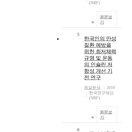
(NRF)
원문보
기
5
한국인의 만성
질환 예방을
위한 최저체력
규명 및 운동
의 인슐린 저
항성 개선 기
전 연구
제갈윤석
2010
한국연구재단
(NRF)
원문보
기
6