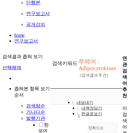
단행본
연구보고서
공개강의
home
연구보고서
검색결과 좁혀 보기
연
주제어 :
검색키워드
관
Adipocytokines
선택해제
검
(검색결과
9
건)
색
어
좁혀본 항목 보기
추
순서
천
내보내기
검색량순
이
내책장담기
가나다순
한글로보기
검
1
발행기관
색
한
어
정확도순
국연