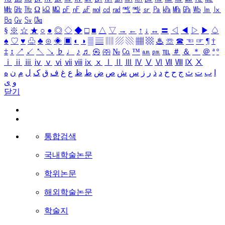
㎒
㎓
㎔
Ω
㏀
㏁
㎊
㎋
㎌
㏖
㏅
㎭
㎮
㎯
㏛
㎩
㎪
㎫
㎬
㏝
㏐
㏓
㏃
㏉
㏜
㏆
§
※
☆
★
○
●
◎
◇
◆
□
■
△
▽
→
←
↑
↓
↔
〓
◁
◀
▷
▶
♤
♠
♡
♥
♧
♣
⊙
◈
▣
◐
◑
▒
▤
▥
▨
▧
▦
▩
♨
☏
☎
☜
☞
¶
†
‡
↕
↗
↙
↖
↘
♭
♩
♪
♬
㉿
㈜
№
㏇
™
㏂
㏘
℡
＃
＆
＊
＠
ª
º
ⅰ
ⅱ
ⅲ
ⅳ
ⅴ
ⅵ
ⅶ
ⅷ
ⅸ
ⅹ
Ⅰ
Ⅱ
Ⅲ
Ⅳ
Ⅴ
Ⅵ
Ⅶ
Ⅷ
Ⅸ
Ⅹ
ا
ب
ت
ث
ج
ح
خ
د
ذ
ر
ز
س
ش
ص
ض
ط
ظ
ع
غ
ف
ق
ک
ل
م
ن
ه
و
ی
닫기
통합검색
국내학술논문
학위논문
해외학술논문
학술지