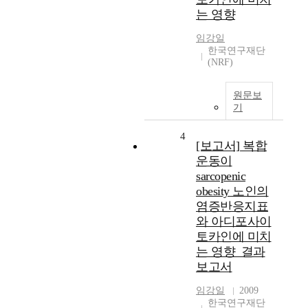
는 영향
임강일
한국연구재단
(NRF)
원문보
기
4
[보고서] 복합
운동이
sarcopenic
obesity 노인의
염증반응지표
와 아디포사이
토카인에 미치
는 영향_결과
보고서
임강일
2009
한국연구재단