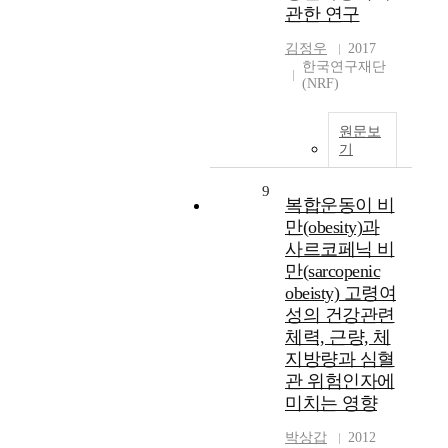
관한 연구
김정우
2017
한국연구재단
(NRF)
원문보
기
9
복합운동이 비
만(obesity)과
사르코페닉 비
만(sarcopenic
obeisty) 고령여
성의 건강관련
체력, 근량, 체
지방량과 심혈
관 위험인자에
미치는 영향
박상갑
2012