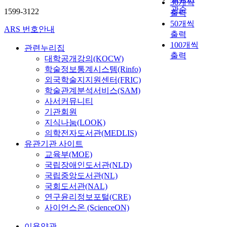
30개씩
관순
1599-3122
출력
50개씩
ARS 번호안내
출력
100개씩
관련누리집
출력
대학공개강의(KOCW)
학술정보통계시스템(Rinfo)
외국학술지지원센터(FRIC)
학술관계분석서비스(SAM)
사서커뮤니티
기관회원
지식나눔(LOOK)
의학전자도서관(MEDLIS)
유관기관 사이트
교육부(MOE)
국립장애인도서관(NLD)
국립중앙도서관(NL)
국회도서관(NAL)
연구윤리정보포털(CRE)
사이언스온 (ScienceON)
이용약관