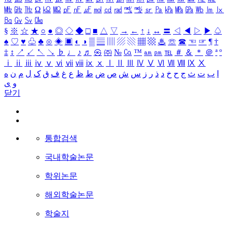
㎒
㎓
㎔
Ω
㏀
㏁
㎊
㎋
㎌
㏖
㏅
㎭
㎮
㎯
㏛
㎩
㎪
㎫
㎬
㏝
㏐
㏓
㏃
㏉
㏜
㏆
§
※
☆
★
○
●
◎
◇
◆
□
■
△
▽
→
←
↑
↓
↔
〓
◁
◀
▷
▶
♤
♠
♡
♥
♧
♣
⊙
◈
▣
◐
◑
▒
▤
▥
▨
▧
▦
▩
♨
☏
☎
☜
☞
¶
†
‡
↕
↗
↙
↖
↘
♭
♩
♪
♬
㉿
㈜
№
㏇
™
㏂
㏘
℡
＃
＆
＊
＠
ª
º
ⅰ
ⅱ
ⅲ
ⅳ
ⅴ
ⅵ
ⅶ
ⅷ
ⅸ
ⅹ
Ⅰ
Ⅱ
Ⅲ
Ⅳ
Ⅴ
Ⅵ
Ⅶ
Ⅷ
Ⅸ
Ⅹ
ا
ب
ت
ث
ج
ح
خ
د
ذ
ر
ز
س
ش
ص
ض
ط
ظ
ع
غ
ف
ق
ک
ل
م
ن
ه
و
ی
닫기
통합검색
국내학술논문
학위논문
해외학술논문
학술지