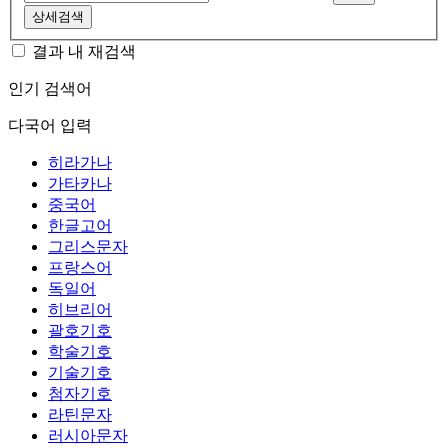
상세검색
결과 내 재검색
인기 검색어
다국어 입력
히라가나
가타카나
중국어
한글고어
그리스문자
프랑스어
독일어
히브리어
괄호기호
학술기호
기술기호
첨자기호
라틴문자
러시아문자