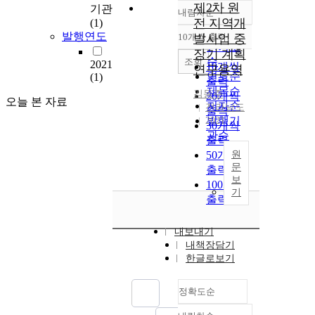
제2차 원
기관
내림차순
정확도
전 지역개
(1)
순
발행연도
10개씩 출력
발사업 중
내림차순
인기도
장기 계획
순
조회
2021
10개씩
연구용역
연도순
(1)
출력
제목순
김동주
20개씩
오늘 본 자료
저자순
전라남도
출력
발행기
2021
30개씩
관순
출력
50개씩
원
문
출력
보
100개씩
기
출력
내보내기
내책장담기
한글로보기
정확도순