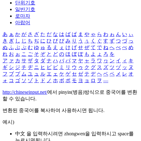
단위기호
일반기호
로마자
아랍어
あ
ぁ
か
が
さ
ざ
た
だ
な
は
ば
ぱ
ま
や
ゃ
ら
わ
ゎ
ん
い
ぃ
き
ぎ
し
じ
ち
ぢ
に
ひ
び
ぴ
み
り
う
ぅ
く
ぐ
す
ず
つ
づ
っ
ぬ
ふ
ぶ
ぷ
む
ゆ
ゅ
る
え
ぇ
け
げ
せ
ぜ
て
で
ね
へ
べ
ぺ
め
れ
お
ぉ
こ
ご
そ
ぞ
と
ど
の
ほ
ぼ
ぽ
も
よ
ょ
ろ
を
ア
ァ
カ
サ
ザ
タ
ダ
ナ
ハ
バ
パ
マ
ヤ
ャ
ラ
ワ
ヮ
ン
イ
ィ
キ
ギ
シ
ジ
チ
ヂ
ニ
ヒ
ビ
ピ
ミ
リ
ウ
ゥ
ク
グ
ス
ズ
ツ
ヅ
ッ
ヌ
フ
ブ
プ
ム
ユ
ュ
ル
エ
ェ
ケ
ゲ
セ
ゼ
テ
デ
ヘ
ベ
ペ
メ
レ
オ
ォ
コ
ゴ
ソ
ゾ
ト
ド
ノ
ホ
ボ
ポ
モ
ヨ
ョ
ロ
ヲ
―
http://chineseinput.net/
에서 pinyin(병음)방식으로 중국어를 변환
할 수 있습니다.
변환된 중국어를 복사하여 사용하시면 됩니다.
예시)
中文 을 입력하시려면
zhongwen
을 입력하시고 space를
누르시면됩니다.