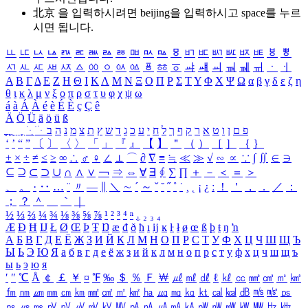
北京 을 입력하시려면
beijing
을 입력하시고 space를 누르
시면 됩니다.
ㅥ
ㅦ
ㅧ
ㅨ
ㅩ
ㅪ
ㅫ
ㅬ
ㅭ
ㅮ
ㅯ
ㅰ
ㅱ
ㅲ
ㅳ
ㅴ
ㅵ
ㅶ
ㅷ
ㅸ
ㅹ
ㅺ
ㅻ
ㅼ
ㅽ
ㅾ
ㅿ
ㆀ
ㆁ
ㆂ
ㆃ
ㆄ
ㆅ
ㆆ
ㆇ
ㆈ
ㆉ
ㆊ
ㆋ
ㆌ
ㆍ
ㆎ
Α
Β
Γ
Δ
Ε
Ζ
Η
Θ
Ι
Κ
Λ
Μ
Ν
Ξ
Ο
Π
Ρ
Σ
Τ
Υ
Φ
Χ
Ψ
Ω
α
β
γ
δ
ε
ζ
η
θ
ι
κ
λ
μ
ν
ξ
ο
π
ρ
σ
τ
υ
φ
χ
ψ
ω
á
à
Á
À
é
è
É
È
ç
Ç
ê
Ä
Ö
Ü
ä
ö
ü
ß
ְ
ֳ
ֲ
ֱ
ָ
ַ
ֵ
ֶ
ִ
ֹ
ּ
ֻ
ׂ
ׁ
ּ
ב
ה
נ
מ
צ
ת
ץ
ש
ד
ג
כ
ע
י
ח
ל
ך
ף
ק
ר
א
ט
ו
ן
ם
פ
‘
’
“
”
〔
〕
〈
〉
「
」
『
』
【
】
＂
（
）
［
］
｛
｝
±
×
÷
≠
≤
≥
∞
∴
♂
♀
∠
⊥
⌒
∂
∇
≡
≒
≪
≫
√
∽
∝
∵
∫
∬
∈
∋
⊆
⊇
⊂
⊃
∪
∩
∧
∨
￢
⇒
⇔
∀
∃
∮
∑
∏
＋
－
＜
＝
＞
、
。
·
‥
…
¨
〃
―
∥
＼
∼
´
～
ˇ
˘
˝
˚
˙
¸
˛
¡
¿
ː
！
＇
，
．
／
：
；
？
＾
＿
｀
｜
½
⅓
⅔
¼
¾
⅛
⅜
⅝
⅞
¹
²
³
⁴
ⁿ
₁
₂
₃
₄
Æ
Ð
Ħ
Ĳ
Ł
Ø
Œ
Þ
Ŧ
Ŋ
æ
đ
ð
ħ
ı
ĳ
ĸ
ŀ
ł
ø
œ
ß
þ
ŧ
ŋ
ŉ
А
Б
В
Г
Д
Е
Ё
Ж
З
И
Й
К
Л
М
Н
О
П
Р
С
Т
У
Ф
Х
Ц
Ч
Ш
Щ
Ъ
Ы
Ь
Э
Ю
Я
а
б
в
г
д
е
ё
ж
з
и
й
к
л
м
н
о
п
р
с
т
у
ф
х
ц
ч
ш
щ
ъ
ы
ь
э
ю
я
′
″
℃
Å
￠
￡
￥
¤
℉
‰
＄
％
Ｆ
￦
㎕
㎖
㎗
ℓ
㎘
㏄
㎣
㎤
㎥
㎦
㎙
㎚
㎛
㎜
㎝
㎞
㎟
㎠
㎡
㎢
㏊
㎍
㎎
㎏
㏏
㎈
㎉
㏈
㎧
㎨
㎰
㎱
㎲
㎳
㎴
㎵
㎶
㎷
㎸
㎹
㎀
㎁
㎂
㎃
㎄
㎺
㎻
㎽
㎾
㎿
㎐
㎑