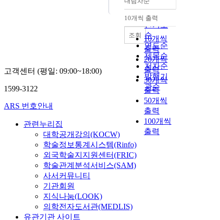
내림차순
정확도
순
10개씩 출력
내림차순
인기도
순
조회
10개씩
연도순
출력
제목순
20개씩
저자순
출력
고객센터 (평일: 09:00~18:00)
발행기
30개씩
관순
1599-3122
출력
50개씩
ARS 번호안내
출력
100개씩
관련누리집
출력
대학공개강의(KOCW)
학술정보통계시스템(Rinfo)
외국학술지지원센터(FRIC)
학술관계분석서비스(SAM)
사서커뮤니티
기관회원
지식나눔(LOOK)
의학전자도서관(MEDLIS)
유관기관 사이트