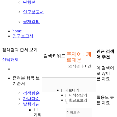
단행본
연구보고서
공개강의
home
연구보고서
검색결과 좁혀 보기
연관 검색
주제어 : 폐
검색키워드
어 추천
로대응
선택해제
(검색결과
1
건)
이 검색어
로 많이
좁혀본 항목 보
본 자료
기순서
내보내기
검색량순
내책장담기
활용도 높
가나다순
한글로보기
1
은 자료
발행기관
정확도순
기타