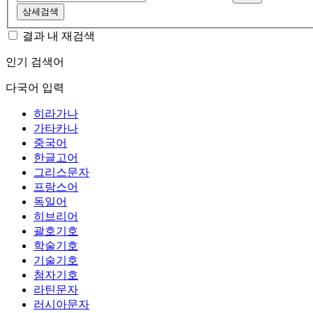
상세검색
결과 내 재검색
인기 검색어
다국어 입력
히라가나
가타카나
중국어
한글고어
그리스문자
프랑스어
독일어
히브리어
괄호기호
학술기호
기술기호
첨자기호
라틴문자
러시아문자