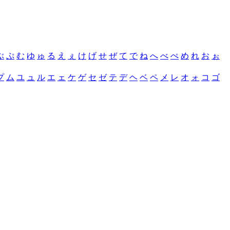
ぶ
ぷ
む
ゆ
ゅ
る
え
ぇ
け
げ
せ
ぜ
て
で
ね
へ
べ
ぺ
め
れ
お
ぉ
プ
ム
ユ
ュ
ル
エ
ェ
ケ
ゲ
セ
ゼ
テ
デ
ヘ
ベ
ペ
メ
レ
オ
ォ
コ
ゴ