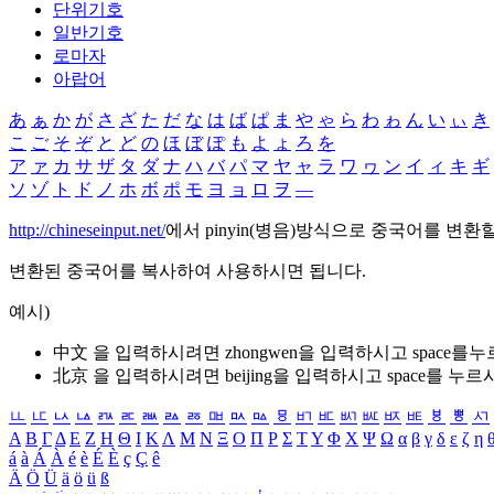
단위기호
일반기호
로마자
아랍어
あ
ぁ
か
が
さ
ざ
た
だ
な
は
ば
ぱ
ま
や
ゃ
ら
わ
ゎ
ん
い
ぃ
き
こ
ご
そ
ぞ
と
ど
の
ほ
ぼ
ぽ
も
よ
ょ
ろ
を
ア
ァ
カ
サ
ザ
タ
ダ
ナ
ハ
バ
パ
マ
ヤ
ャ
ラ
ワ
ヮ
ン
イ
ィ
キ
ギ
ソ
ゾ
ト
ド
ノ
ホ
ボ
ポ
モ
ヨ
ョ
ロ
ヲ
―
http://chineseinput.net/
에서 pinyin(병음)방식으로 중국어를 변환
변환된 중국어를 복사하여 사용하시면 됩니다.
예시)
中文 을 입력하시려면
zhongwen
을 입력하시고 space를
北京 을 입력하시려면
beijing
을 입력하시고 space를 누르
ㅥ
ㅦ
ㅧ
ㅨ
ㅩ
ㅪ
ㅫ
ㅬ
ㅭ
ㅮ
ㅯ
ㅰ
ㅱ
ㅲ
ㅳ
ㅴ
ㅵ
ㅶ
ㅷ
ㅸ
ㅹ
ㅺ
Α
Β
Γ
Δ
Ε
Ζ
Η
Θ
Ι
Κ
Λ
Μ
Ν
Ξ
Ο
Π
Ρ
Σ
Τ
Υ
Φ
Χ
Ψ
Ω
α
β
γ
δ
ε
ζ
η
á
à
Á
À
é
è
É
È
ç
Ç
ê
Ä
Ö
Ü
ä
ö
ü
ß