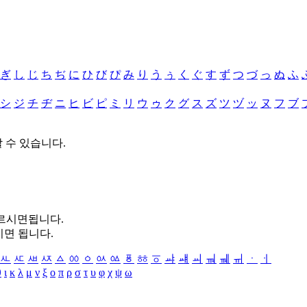
ぎ
し
じ
ち
ぢ
に
ひ
び
ぴ
み
り
う
ぅ
く
ぐ
す
ず
つ
づ
っ
ぬ
ふ
シ
ジ
チ
ヂ
ニ
ヒ
ビ
ピ
ミ
リ
ウ
ゥ
ク
グ
ス
ズ
ツ
ヅ
ッ
ヌ
フ
ブ
할 수 있습니다.
누르시면됩니다.
시면 됩니다.
ㅻ
ㅼ
ㅽ
ㅾ
ㅿ
ㆀ
ㆁ
ㆂ
ㆃ
ㆄ
ㆅ
ㆆ
ㆇ
ㆈ
ㆉ
ㆊ
ㆋ
ㆌ
ㆍ
ㆎ
θ
ι
κ
λ
μ
ν
ξ
ο
π
ρ
σ
τ
υ
φ
χ
ψ
ω