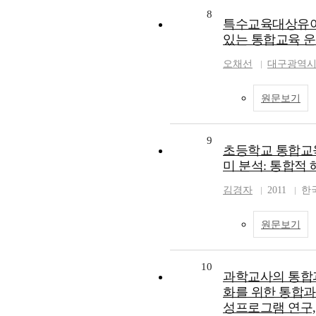
8
특수교육대상유아
있는 통합교육 운
오채선
대구광역
원문보기
9
초등학교 통합교
미 분석: 통합적
김경자
2011
한
원문보기
10
과학교사의 통합
화를 위한 통합
성프로그램 연구,