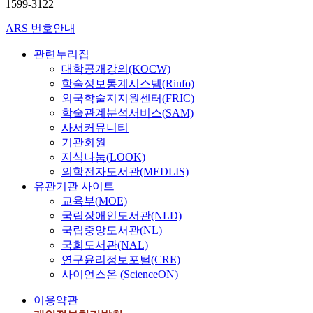
1599-3122
ARS 번호안내
관련누리집
대학공개강의(KOCW)
학술정보통계시스템(Rinfo)
외국학술지지원센터(FRIC)
학술관계분석서비스(SAM)
사서커뮤니티
기관회원
지식나눔(LOOK)
의학전자도서관(MEDLIS)
유관기관 사이트
교육부(MOE)
국립장애인도서관(NLD)
국립중앙도서관(NL)
국회도서관(NAL)
연구윤리정보포털(CRE)
사이언스온 (ScienceON)
이용약관