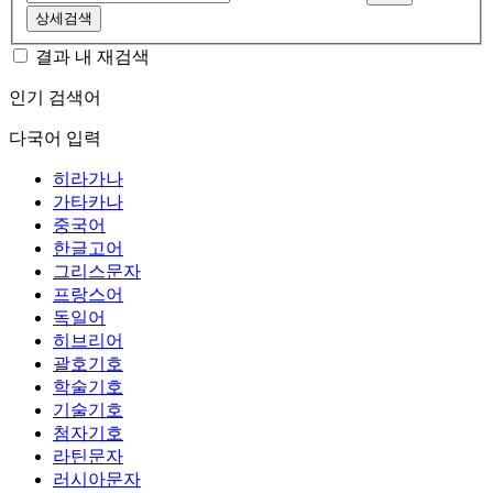
상세검색
결과 내 재검색
인기 검색어
다국어 입력
히라가나
가타카나
중국어
한글고어
그리스문자
프랑스어
독일어
히브리어
괄호기호
학술기호
기술기호
첨자기호
라틴문자
러시아문자