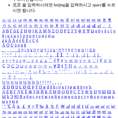
北京 을 입력하시려면
beijing
을 입력하시고 space를 누르
시면 됩니다.
ㅥ
ㅦ
ㅧ
ㅨ
ㅩ
ㅪ
ㅫ
ㅬ
ㅭ
ㅮ
ㅯ
ㅰ
ㅱ
ㅲ
ㅳ
ㅴ
ㅵ
ㅶ
ㅷ
ㅸ
ㅹ
ㅺ
ㅻ
ㅼ
ㅽ
ㅾ
ㅿ
ㆀ
ㆁ
ㆂ
ㆃ
ㆄ
ㆅ
ㆆ
ㆇ
ㆈ
ㆉ
ㆊ
ㆋ
ㆌ
ㆍ
ㆎ
Α
Β
Γ
Δ
Ε
Ζ
Η
Θ
Ι
Κ
Λ
Μ
Ν
Ξ
Ο
Π
Ρ
Σ
Τ
Υ
Φ
Χ
Ψ
Ω
α
β
γ
δ
ε
ζ
η
θ
ι
κ
λ
μ
ν
ξ
ο
π
ρ
σ
τ
υ
φ
χ
ψ
ω
á
à
Á
À
é
è
É
È
ç
Ç
ê
Ä
Ö
Ü
ä
ö
ü
ß
ְ
ֳ
ֲ
ֱ
ָ
ַ
ֵ
ֶ
ִ
ֹ
ּ
ֻ
ׂ
ׁ
ּ
ב
ה
נ
מ
צ
ת
ץ
ש
ד
ג
כ
ע
י
ח
ל
ך
ף
ק
ר
א
ט
ו
ן
ם
פ
‘
’
“
”
〔
〕
〈
〉
「
」
『
』
【
】
＂
（
）
［
］
｛
｝
±
×
÷
≠
≤
≥
∞
∴
♂
♀
∠
⊥
⌒
∂
∇
≡
≒
≪
≫
√
∽
∝
∵
∫
∬
∈
∋
⊆
⊇
⊂
⊃
∪
∩
∧
∨
￢
⇒
⇔
∀
∃
∮
∑
∏
＋
－
＜
＝
＞
、
。
·
‥
…
¨
〃
―
∥
＼
∼
´
～
ˇ
˘
˝
˚
˙
¸
˛
¡
¿
ː
！
＇
，
．
／
：
；
？
＾
＿
｀
｜
½
⅓
⅔
¼
¾
⅛
⅜
⅝
⅞
¹
²
³
⁴
ⁿ
₁
₂
₃
₄
Æ
Ð
Ħ
Ĳ
Ł
Ø
Œ
Þ
Ŧ
Ŋ
æ
đ
ð
ħ
ı
ĳ
ĸ
ŀ
ł
ø
œ
ß
þ
ŧ
ŋ
ŉ
А
Б
В
Г
Д
Е
Ё
Ж
З
И
Й
К
Л
М
Н
О
П
Р
С
Т
У
Ф
Х
Ц
Ч
Ш
Щ
Ъ
Ы
Ь
Э
Ю
Я
а
б
в
г
д
е
ё
ж
з
и
й
к
л
м
н
о
п
р
с
т
у
ф
х
ц
ч
ш
щ
ъ
ы
ь
э
ю
я
′
″
℃
Å
￠
￡
￥
¤
℉
‰
＄
％
Ｆ
￦
㎕
㎖
㎗
ℓ
㎘
㏄
㎣
㎤
㎥
㎦
㎙
㎚
㎛
㎜
㎝
㎞
㎟
㎠
㎡
㎢
㏊
㎍
㎎
㎏
㏏
㎈
㎉
㏈
㎧
㎨
㎰
㎱
㎲
㎳
㎴
㎵
㎶
㎷
㎸
㎹
㎀
㎁
㎂
㎃
㎄
㎺
㎻
㎽
㎾
㎿
㎐
㎑