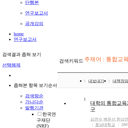
단행본
연구보고서
공개강의
home
연구보고서
검색결과 좁혀 보기
주제어 : 통합교
검색키워드
선택해제
내보내기
내책장
좁혀본 항목 보기순서
검색량순
1
가나다순
대학의 통합교육
발행기관
구
한국연
심연수
,
백운선
,
한상
구재단
호남대학교
200
(NRF)