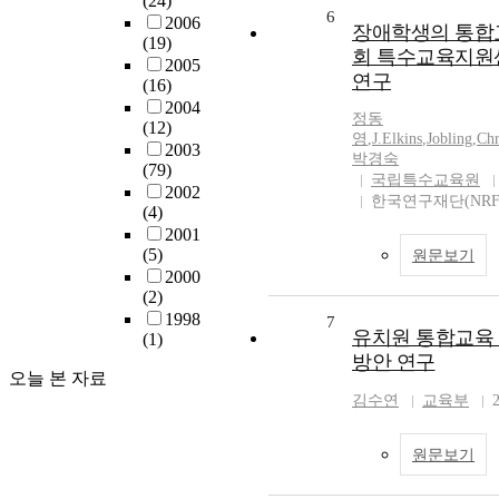
(24)
6
2006
장애학생의 통합
(19)
회 특수교육지원
2005
연구
(16)
2004
정동
(12)
영
,
J.Elkins
,
Jobling
,
Chr
2003
박경숙
(79)
국립특수교육원
2002
한국연구재단(NRF
(4)
2001
(5)
원문보기
2000
(2)
1998
7
유치원 통합교육 
(1)
방안 연구
오늘 본 자료
김수연
교육부
원문보기