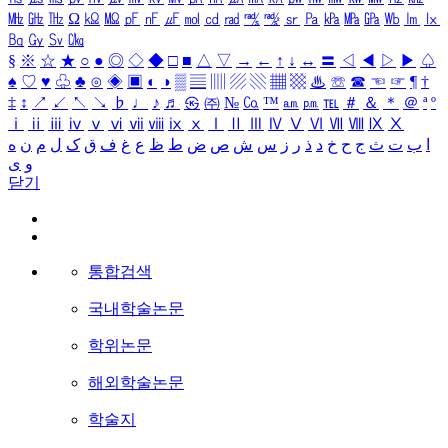
㎒
㎓
㎔
Ω
㏀
㏁
㎊
㎋
㎌
㏖
㏅
㎭
㎮
㎯
㏛
㎩
㎪
㎫
㎬
㏝
㏐
㏓
㏃
㏉
㏜
㏆
§
※
☆
★
○
●
◎
◇
◆
□
■
△
▽
→
←
↑
↓
↔
〓
◁
◀
▷
▶
♤
♠
♡
♥
♧
♣
⊙
◈
▣
◐
◑
▒
▤
▥
▨
▧
▦
▩
♨
☏
☎
☜
☞
¶
†
‡
↕
↗
↙
↖
↘
♭
♩
♪
♬
㉿
㈜
№
㏇
™
㏂
㏘
℡
＃
＆
＊
＠
ª
º
ⅰ
ⅱ
ⅲ
ⅳ
ⅴ
ⅵ
ⅶ
ⅷ
ⅸ
ⅹ
Ⅰ
Ⅱ
Ⅲ
Ⅳ
Ⅴ
Ⅵ
Ⅶ
Ⅷ
Ⅸ
Ⅹ
ا
ب
ت
ث
ج
ح
خ
د
ذ
ر
ز
س
ش
ص
ض
ط
ظ
ع
غ
ف
ق
ک
ل
م
ن
ه
و
ی
닫기
통합검색
국내학술논문
학위논문
해외학술논문
학술지