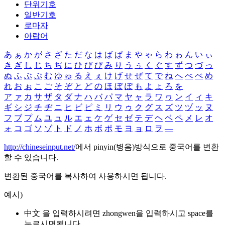
단위기호
일반기호
로마자
아랍어
あ
ぁ
か
が
さ
ざ
た
だ
な
は
ば
ぱ
ま
や
ゃ
ら
わ
ゎ
ん
い
ぃ
き
ぎ
し
じ
ち
ぢ
に
ひ
び
ぴ
み
り
う
ぅ
く
ぐ
す
ず
つ
づ
っ
ぬ
ふ
ぶ
ぷ
む
ゆ
ゅ
る
え
ぇ
け
げ
せ
ぜ
て
で
ね
へ
べ
ぺ
め
れ
お
ぉ
こ
ご
そ
ぞ
と
ど
の
ほ
ぼ
ぽ
も
よ
ょ
ろ
を
ア
ァ
カ
サ
ザ
タ
ダ
ナ
ハ
バ
パ
マ
ヤ
ャ
ラ
ワ
ヮ
ン
イ
ィ
キ
ギ
シ
ジ
チ
ヂ
ニ
ヒ
ビ
ピ
ミ
リ
ウ
ゥ
ク
グ
ス
ズ
ツ
ヅ
ッ
ヌ
フ
ブ
プ
ム
ユ
ュ
ル
エ
ェ
ケ
ゲ
セ
ゼ
テ
デ
ヘ
ベ
ペ
メ
レ
オ
ォ
コ
ゴ
ソ
ゾ
ト
ド
ノ
ホ
ボ
ポ
モ
ヨ
ョ
ロ
ヲ
―
http://chineseinput.net/
에서 pinyin(병음)방식으로 중국어를 변환
할 수 있습니다.
변환된 중국어를 복사하여 사용하시면 됩니다.
예시)
中文 을 입력하시려면
zhongwen
을 입력하시고 space를
누르시면됩니다.