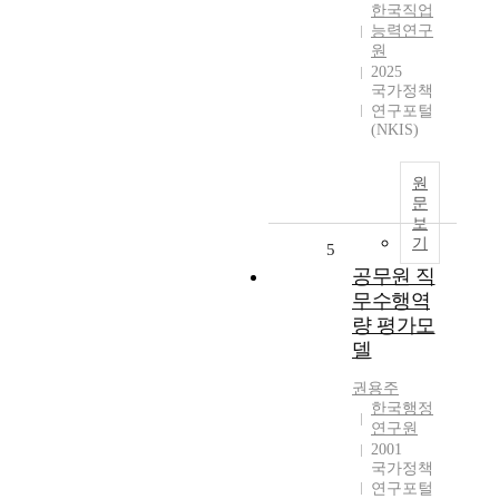
한국직업
능력연구
원
2025
국가정책
연구포털
(NKIS)
원
문
보
기
5
공무원 직
무수행역
량 평가모
델
권용주
한국행정
연구원
2001
국가정책
연구포털