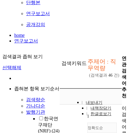
단행본
연구보고서
공개강의
home
연구보고서
검색결과 좁혀 보기
연
주제어 : 직
검색키워드
관
무역량
선택해제
검
(검색결과
46
건)
색
어
좁혀본 항목 보기순서
추
천
검색량순
내보내기
가나다순
이
내책장담기
발행기관
한글로보기
검
1
한국연
색
구재단
어
정확도순
(NRF)
(24)