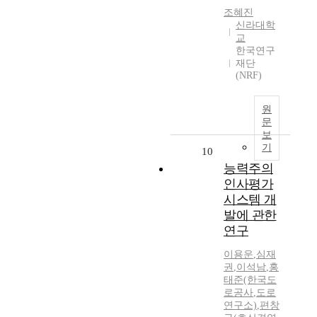
조혜진
신라대학
교
한국연구
재단
(NRF)
원
문
보
기
10
능력주의
인사평가
시스템 개
발에 관한
연구
이용운
,
심재
권
,
이석남
,
홍
태준(한국도
로공사
,
도로
연구소)
,
편창