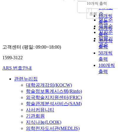
순
10개씩 출력
내림차순
인기도
순
조회
10개씩
연도순
출력
제목순
20개씩
저자순
출력
발행기
30개씩
관순
출력
고객센터 (평일: 09:00~18:00)
50개씩
1599-3122
출력
100개씩
ARS 번호안내
출력
관련누리집
대학공개강의(KOCW)
학술정보통계시스템(Rinfo)
외국학술지지원센터(FRIC)
학술관계분석서비스(SAM)
사서커뮤니티
기관회원
지식나눔(LOOK)
의학전자도서관(MEDLIS)