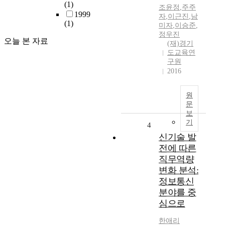
(1)
조윤정
,
주주
1999
자
,
이근진
,
남
(1)
미자
,
이승준
,
정우진
오늘 본 자료
(재)경기
도교육연
구원
2016
원
문
보
기
4
신기술 발
전에 따른
직무역량
변화 분석:
정보통신
분야를 중
심으로
한애리