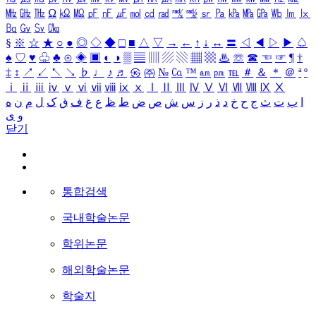
㎒
㎓
㎔
Ω
㏀
㏁
㎊
㎋
㎌
㏖
㏅
㎭
㎮
㎯
㏛
㎩
㎪
㎫
㎬
㏝
㏐
㏓
㏃
㏉
㏜
㏆
§
※
☆
★
○
●
◎
◇
◆
□
■
△
▽
→
←
↑
↓
↔
〓
◁
◀
▷
▶
♤
♠
♡
♥
♧
♣
⊙
◈
▣
◐
◑
▒
▤
▥
▨
▧
▦
▩
♨
☏
☎
☜
☞
¶
†
‡
↕
↗
↙
↖
↘
♭
♩
♪
♬
㉿
㈜
№
㏇
™
㏂
㏘
℡
＃
＆
＊
＠
ª
º
ⅰ
ⅱ
ⅲ
ⅳ
ⅴ
ⅵ
ⅶ
ⅷ
ⅸ
ⅹ
Ⅰ
Ⅱ
Ⅲ
Ⅳ
Ⅴ
Ⅵ
Ⅶ
Ⅷ
Ⅸ
Ⅹ
ا
ب
ت
ث
ج
ح
خ
د
ذ
ر
ز
س
ش
ص
ض
ط
ظ
ع
غ
ف
ق
ک
ل
م
ن
ه
و
ی
닫기
통합검색
국내학술논문
학위논문
해외학술논문
학술지