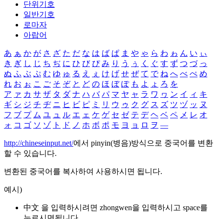
단위기호
일반기호
로마자
아랍어
あ
ぁ
か
が
さ
ざ
た
だ
な
は
ば
ぱ
ま
や
ゃ
ら
わ
ゎ
ん
い
ぃ
き
ぎ
し
じ
ち
ぢ
に
ひ
び
ぴ
み
り
う
ぅ
く
ぐ
す
ず
つ
づ
っ
ぬ
ふ
ぶ
ぷ
む
ゆ
ゅ
る
え
ぇ
け
げ
せ
ぜ
て
で
ね
へ
べ
ぺ
め
れ
お
ぉ
こ
ご
そ
ぞ
と
ど
の
ほ
ぼ
ぽ
も
よ
ょ
ろ
を
ア
ァ
カ
サ
ザ
タ
ダ
ナ
ハ
バ
パ
マ
ヤ
ャ
ラ
ワ
ヮ
ン
イ
ィ
キ
ギ
シ
ジ
チ
ヂ
ニ
ヒ
ビ
ピ
ミ
リ
ウ
ゥ
ク
グ
ス
ズ
ツ
ヅ
ッ
ヌ
フ
ブ
プ
ム
ユ
ュ
ル
エ
ェ
ケ
ゲ
セ
ゼ
テ
デ
ヘ
ベ
ペ
メ
レ
オ
ォ
コ
ゴ
ソ
ゾ
ト
ド
ノ
ホ
ボ
ポ
モ
ヨ
ョ
ロ
ヲ
―
http://chineseinput.net/
에서 pinyin(병음)방식으로 중국어를 변환
할 수 있습니다.
변환된 중국어를 복사하여 사용하시면 됩니다.
예시)
中文 을 입력하시려면
zhongwen
을 입력하시고 space를
누르시면됩니다.