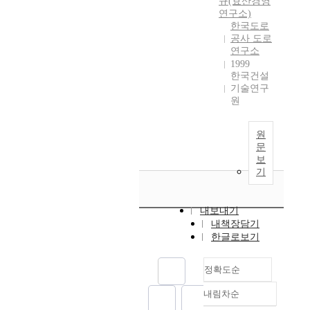
규(효산경영
연구소)
한국도로
공사 도로
연구소
1999
한국건설
기술연구
원
원
문
보
기
내보내기
내책장담기
한글로보기
정확도순
내림차순
정확도