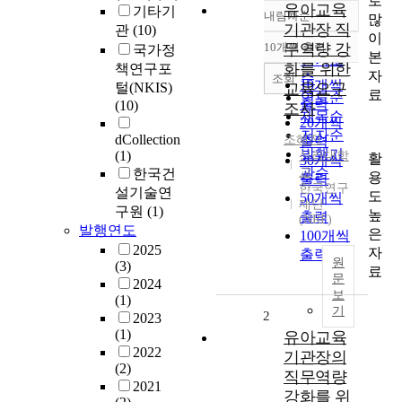
로
유아교육
기타기
내림차순
많
정확도
기관장 직
관
(10)
이
순
10개씩 출력
무역량 강
국가정
내림차순
본
인기도
화를 위한
책연구포
자
순
조회
10개씩
털(NKIS)
교육요구
료
연도순
출력
(10)
조사
제목순
20개씩
저자순
dCollection
조혜진
출력
발행기
(1)
신라대학
활
30개씩
교
관순
한국건
용
출력
한국연구
설기술연
도
50개씩
재단
구원
(1)
높
출력
(NRF)
발행연도
은
100개씩
2025
자
출력
원
(3)
료
문
2024
보
(1)
기
2
2023
(1)
유아교육
2022
기관장의
(2)
직무역량
2021
강화를 위