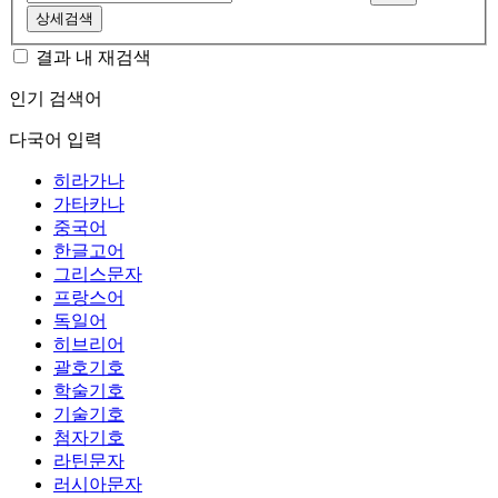
상세검색
결과 내 재검색
인기 검색어
다국어 입력
히라가나
가타카나
중국어
한글고어
그리스문자
프랑스어
독일어
히브리어
괄호기호
학술기호
기술기호
첨자기호
라틴문자
러시아문자