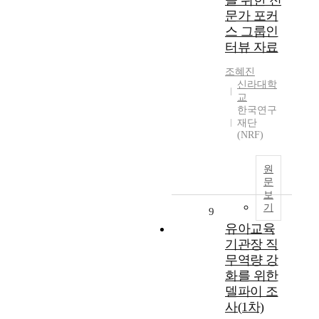
을 위한 전
문가 포커
스 그룹인
터뷰 자료
조혜진
신라대학
교
한국연구
재단
(NRF)
원
문
보
기
9
유아교육
기관장 직
무역량 강
화를 위한
델파이 조
사(1차)