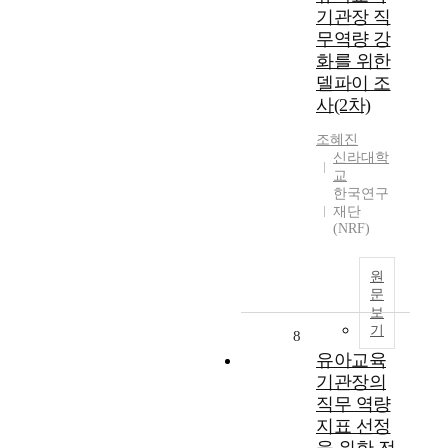
기관장 직
무역량 강
화를 위한
델파이 조
사(2차)
조혜진
신라대학
교
한국연구
재단
(NRF)
원
문
보
기
8
유아교육
기관장의
직무 역량
지표 선정