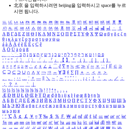
北京 을 입력하시려면
beijing
을 입력하시고 space를 누르
시면 됩니다.
ㅥ
ㅦ
ㅧ
ㅨ
ㅩ
ㅪ
ㅫ
ㅬ
ㅭ
ㅮ
ㅯ
ㅰ
ㅱ
ㅲ
ㅳ
ㅴ
ㅵ
ㅶ
ㅷ
ㅸ
ㅹ
ㅺ
ㅻ
ㅼ
ㅽ
ㅾ
ㅿ
ㆀ
ㆁ
ㆂ
ㆃ
ㆄ
ㆅ
ㆆ
ㆇ
ㆈ
ㆉ
ㆊ
ㆋ
ㆌ
ㆍ
ㆎ
Α
Β
Γ
Δ
Ε
Ζ
Η
Θ
Ι
Κ
Λ
Μ
Ν
Ξ
Ο
Π
Ρ
Σ
Τ
Υ
Φ
Χ
Ψ
Ω
α
β
γ
δ
ε
ζ
η
θ
ι
κ
λ
μ
ν
ξ
ο
π
ρ
σ
τ
υ
φ
χ
ψ
ω
á
à
Á
À
é
è
É
È
ç
Ç
ê
Ä
Ö
Ü
ä
ö
ü
ß
ְ
ֳ
ֲ
ֱ
ָ
ַ
ֵ
ֶ
ִ
ֹ
ּ
ֻ
ׂ
ׁ
ּ
ב
ה
נ
מ
צ
ת
ץ
ש
ד
ג
כ
ע
י
ח
ל
ך
ף
ק
ר
א
ט
ו
ן
ם
פ
‘
’
“
”
〔
〕
〈
〉
「
」
『
』
【
】
＂
（
）
［
］
｛
｝
±
×
÷
≠
≤
≥
∞
∴
♂
♀
∠
⊥
⌒
∂
∇
≡
≒
≪
≫
√
∽
∝
∵
∫
∬
∈
∋
⊆
⊇
⊂
⊃
∪
∩
∧
∨
￢
⇒
⇔
∀
∃
∮
∑
∏
＋
－
＜
＝
＞
、
。
·
‥
…
¨
〃
―
∥
＼
∼
´
～
ˇ
˘
˝
˚
˙
¸
˛
¡
¿
ː
！
＇
，
．
／
：
；
？
＾
＿
｀
｜
½
⅓
⅔
¼
¾
⅛
⅜
⅝
⅞
¹
²
³
⁴
ⁿ
₁
₂
₃
₄
Æ
Ð
Ħ
Ĳ
Ł
Ø
Œ
Þ
Ŧ
Ŋ
æ
đ
ð
ħ
ı
ĳ
ĸ
ŀ
ł
ø
œ
ß
þ
ŧ
ŋ
ŉ
А
Б
В
Г
Д
Е
Ё
Ж
З
И
Й
К
Л
М
Н
О
П
Р
С
Т
У
Ф
Х
Ц
Ч
Ш
Щ
Ъ
Ы
Ь
Э
Ю
Я
а
б
в
г
д
е
ё
ж
з
и
й
к
л
м
н
о
п
р
с
т
у
ф
х
ц
ч
ш
щ
ъ
ы
ь
э
ю
я
′
″
℃
Å
￠
￡
￥
¤
℉
‰
＄
％
Ｆ
￦
㎕
㎖
㎗
ℓ
㎘
㏄
㎣
㎤
㎥
㎦
㎙
㎚
㎛
㎜
㎝
㎞
㎟
㎠
㎡
㎢
㏊
㎍
㎎
㎏
㏏
㎈
㎉
㏈
㎧
㎨
㎰
㎱
㎲
㎳
㎴
㎵
㎶
㎷
㎸
㎹
㎀
㎁
㎂
㎃
㎄
㎺
㎻
㎽
㎾
㎿
㎐
㎑