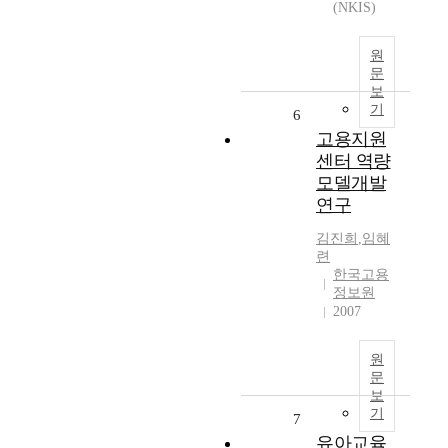
(NKIS)
원
문
보
기
6
고용지원
센터 역량
모델개발
연구
김진희
,
임혜
련
한국고용
정보원
2007
원
문
보
기
7
유아교육