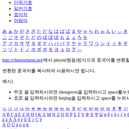
단위기호
일반기호
로마자
아랍어
あ
ぁ
か
が
さ
ざ
た
だ
な
は
ば
ぱ
ま
や
ゃ
ら
わ
ゎ
ん
い
ぃ
き
こ
ご
そ
ぞ
と
ど
の
ほ
ぼ
ぽ
も
よ
ょ
ろ
を
ア
ァ
カ
サ
ザ
タ
ダ
ナ
ハ
バ
パ
マ
ヤ
ャ
ラ
ワ
ヮ
ン
イ
ィ
キ
ギ
ソ
ゾ
ト
ド
ノ
ホ
ボ
ポ
モ
ヨ
ョ
ロ
ヲ
―
http://chineseinput.net/
에서 pinyin(병음)방식으로 중국어를 변환
변환된 중국어를 복사하여 사용하시면 됩니다.
예시)
中文 을 입력하시려면
zhongwen
을 입력하시고 space를
北京 을 입력하시려면
beijing
을 입력하시고 space를 누르
ㅥ
ㅦ
ㅧ
ㅨ
ㅩ
ㅪ
ㅫ
ㅬ
ㅭ
ㅮ
ㅯ
ㅰ
ㅱ
ㅲ
ㅳ
ㅴ
ㅵ
ㅶ
ㅷ
ㅸ
ㅹ
ㅺ
Α
Β
Γ
Δ
Ε
Ζ
Η
Θ
Ι
Κ
Λ
Μ
Ν
Ξ
Ο
Π
Ρ
Σ
Τ
Υ
Φ
Χ
Ψ
Ω
α
β
γ
δ
ε
ζ
η
á
à
Á
À
é
è
É
È
ç
Ç
ê
Ä
Ö
Ü
ä
ö
ü
ß