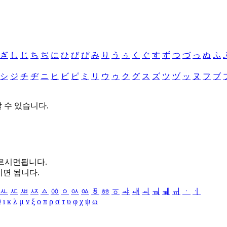
ぎ
し
じ
ち
ぢ
に
ひ
び
ぴ
み
り
う
ぅ
く
ぐ
す
ず
つ
づ
っ
ぬ
ふ
シ
ジ
チ
ヂ
ニ
ヒ
ビ
ピ
ミ
リ
ウ
ゥ
ク
グ
ス
ズ
ツ
ヅ
ッ
ヌ
フ
ブ
할 수 있습니다.
누르시면됩니다.
시면 됩니다.
ㅻ
ㅼ
ㅽ
ㅾ
ㅿ
ㆀ
ㆁ
ㆂ
ㆃ
ㆄ
ㆅ
ㆆ
ㆇ
ㆈ
ㆉ
ㆊ
ㆋ
ㆌ
ㆍ
ㆎ
θ
ι
κ
λ
μ
ν
ξ
ο
π
ρ
σ
τ
υ
φ
χ
ψ
ω