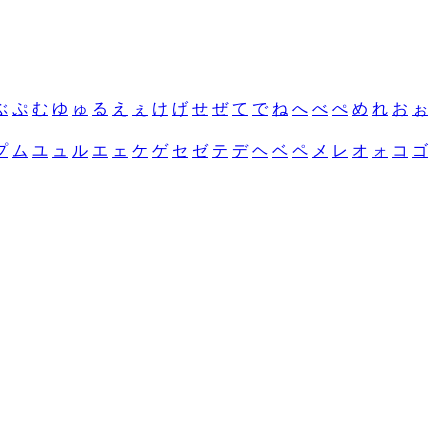
ぶ
ぷ
む
ゆ
ゅ
る
え
ぇ
け
げ
せ
ぜ
て
で
ね
へ
べ
ぺ
め
れ
お
ぉ
プ
ム
ユ
ュ
ル
エ
ェ
ケ
ゲ
セ
ゼ
テ
デ
ヘ
ベ
ペ
メ
レ
オ
ォ
コ
ゴ