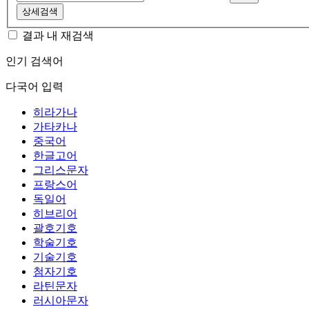
상세검색
결과 내 재검색
인기 검색어
다국어 입력
히라가나
가타카나
중국어
한글고어
그리스문자
프랑스어
독일어
히브리어
괄호기호
학술기호
기술기호
첨자기호
라틴문자
러시아문자