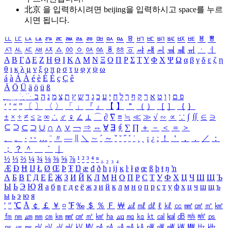
北京 을 입력하시려면
beijing
을 입력하시고 space를 누르
시면 됩니다.
ㅥ
ㅦ
ㅧ
ㅨ
ㅩ
ㅪ
ㅫ
ㅬ
ㅭ
ㅮ
ㅯ
ㅰ
ㅱ
ㅲ
ㅳ
ㅴ
ㅵ
ㅶ
ㅷ
ㅸ
ㅹ
ㅺ
ㅻ
ㅼ
ㅽ
ㅾ
ㅿ
ㆀ
ㆁ
ㆂ
ㆃ
ㆄ
ㆅ
ㆆ
ㆇ
ㆈ
ㆉ
ㆊ
ㆋ
ㆌ
ㆍ
ㆎ
Α
Β
Γ
Δ
Ε
Ζ
Η
Θ
Ι
Κ
Λ
Μ
Ν
Ξ
Ο
Π
Ρ
Σ
Τ
Υ
Φ
Χ
Ψ
Ω
α
β
γ
δ
ε
ζ
η
θ
ι
κ
λ
μ
ν
ξ
ο
π
ρ
σ
τ
υ
φ
χ
ψ
ω
á
à
Á
À
é
è
É
È
ç
Ç
ê
Ä
Ö
Ü
ä
ö
ü
ß
ְ
ֳ
ֲ
ֱ
ָ
ַ
ֵ
ֶ
ִ
ֹ
ּ
ֻ
ׂ
ׁ
ּ
ב
ה
נ
מ
צ
ת
ץ
ש
ד
ג
כ
ע
י
ח
ל
ך
ף
ק
ר
א
ט
ו
ן
ם
פ
‘
’
“
”
〔
〕
〈
〉
「
」
『
』
【
】
＂
（
）
［
］
｛
｝
±
×
÷
≠
≤
≥
∞
∴
♂
♀
∠
⊥
⌒
∂
∇
≡
≒
≪
≫
√
∽
∝
∵
∫
∬
∈
∋
⊆
⊇
⊂
⊃
∪
∩
∧
∨
￢
⇒
⇔
∀
∃
∮
∑
∏
＋
－
＜
＝
＞
、
。
·
‥
…
¨
〃
―
∥
＼
∼
´
～
ˇ
˘
˝
˚
˙
¸
˛
¡
¿
ː
！
＇
，
．
／
：
；
？
＾
＿
｀
｜
½
⅓
⅔
¼
¾
⅛
⅜
⅝
⅞
¹
²
³
⁴
ⁿ
₁
₂
₃
₄
Æ
Ð
Ħ
Ĳ
Ł
Ø
Œ
Þ
Ŧ
Ŋ
æ
đ
ð
ħ
ı
ĳ
ĸ
ŀ
ł
ø
œ
ß
þ
ŧ
ŋ
ŉ
А
Б
В
Г
Д
Е
Ё
Ж
З
И
Й
К
Л
М
Н
О
П
Р
С
Т
У
Ф
Х
Ц
Ч
Ш
Щ
Ъ
Ы
Ь
Э
Ю
Я
а
б
в
г
д
е
ё
ж
з
и
й
к
л
м
н
о
п
р
с
т
у
ф
х
ц
ч
ш
щ
ъ
ы
ь
э
ю
я
′
″
℃
Å
￠
￡
￥
¤
℉
‰
＄
％
Ｆ
￦
㎕
㎖
㎗
ℓ
㎘
㏄
㎣
㎤
㎥
㎦
㎙
㎚
㎛
㎜
㎝
㎞
㎟
㎠
㎡
㎢
㏊
㎍
㎎
㎏
㏏
㎈
㎉
㏈
㎧
㎨
㎰
㎱
㎲
㎳
㎴
㎵
㎶
㎷
㎸
㎹
㎀
㎁
㎂
㎃
㎄
㎺
㎻
㎽
㎾
㎿
㎐
㎑