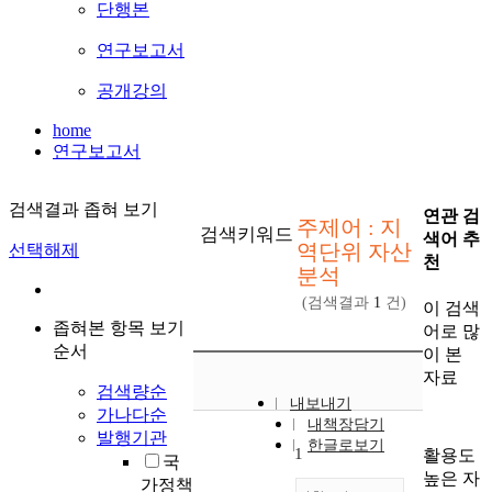
단행본
연구보고서
공개강의
home
연구보고서
검색결과 좁혀 보기
연관 검
주제어 : 지
검색키워드
색어 추
역단위 자산
선택해제
천
분석
(검색결과
1
건)
이 검색
좁혀본 항목 보기
어로 많
순서
이 본
자료
검색량순
내보내기
가나다순
내책장담기
발행기관
한글로보기
1
활용도
국
높은 자
가정책