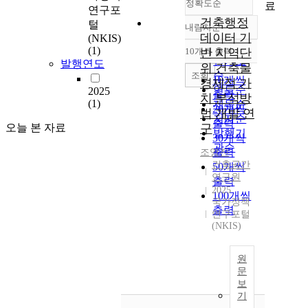
정확도순
료
연구포
건축행정
털
내림차순
정확도
데이터 기
(NKIS)
순
(1)
10개씩 출력
반 지역단
내림차순
인기도
발행연도
위 건축물
순
조회
10개씩
경제적 가
연도순
2025
출력
치 분석방
(1)
제목순
20개씩
법 개발 연
저자순
출력
오늘 본 자료
구
발행기
30개씩
관순
출력
조영진
건축공간
50개씩
연구원
출력
2025
100개씩
국가정책
출력
연구포털
(NKIS)
원
문
보
기