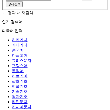
상세검색
결과 내 재검색
인기 검색어
다국어 입력
히라가나
가타카나
중국어
한글고어
그리스문자
프랑스어
독일어
히브리어
괄호기호
학술기호
기술기호
첨자기호
라틴문자
러시아문자