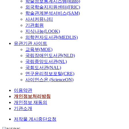
학술정보통계시스템(Rinfo)
외국학술지지원센터(FRIC)
학술관계분석서비스(SAM)
사서커뮤니티
기관회원
지식나눔(LOOK)
의학전자도서관(MEDLIS)
유관기관 사이트
교육부(MOE)
국립장애인도서관(NLD)
국립중앙도서관(NL)
국회도서관(NAL)
연구윤리정보포털(CRE)
사이언스온 (ScienceON)
이용약관
개인정보처리방침
개인정보 재동의
기관소개
저작물 게시중단요청