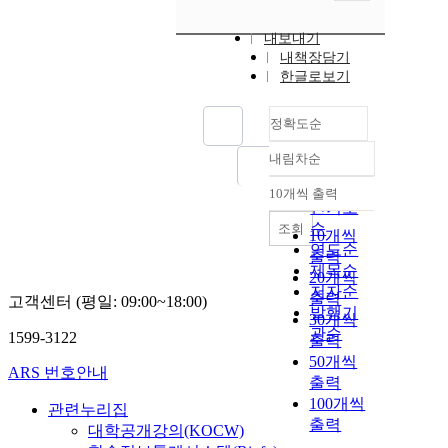
내보내기
내책장담기
한글로보기
정확도순
내림차순
정확도
순
10개씩 출력
내림차순
인기도
순
조회
10개씩
연도순
출력
제목순
20개씩
저자순
출력
고객센터 (평일: 09:00~18:00)
발행기
30개씩
관순
1599-3122
출력
50개씩
ARS 번호안내
출력
100개씩
관련누리집
출력
대학공개강의(KOCW)