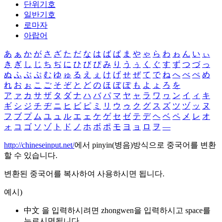
단위기호
일반기호
로마자
아랍어
あ
ぁ
か
が
さ
ざ
た
だ
な
は
ば
ぱ
ま
や
ゃ
ら
わ
ゎ
ん
い
ぃ
き
ぎ
し
じ
ち
ぢ
に
ひ
び
ぴ
み
り
う
ぅ
く
ぐ
す
ず
つ
づ
っ
ぬ
ふ
ぶ
ぷ
む
ゆ
ゅ
る
え
ぇ
け
げ
せ
ぜ
て
で
ね
へ
べ
ぺ
め
れ
お
ぉ
こ
ご
そ
ぞ
と
ど
の
ほ
ぼ
ぽ
も
よ
ょ
ろ
を
ア
ァ
カ
サ
ザ
タ
ダ
ナ
ハ
バ
パ
マ
ヤ
ャ
ラ
ワ
ヮ
ン
イ
ィ
キ
ギ
シ
ジ
チ
ヂ
ニ
ヒ
ビ
ピ
ミ
リ
ウ
ゥ
ク
グ
ス
ズ
ツ
ヅ
ッ
ヌ
フ
ブ
プ
ム
ユ
ュ
ル
エ
ェ
ケ
ゲ
セ
ゼ
テ
デ
ヘ
ベ
ペ
メ
レ
オ
ォ
コ
ゴ
ソ
ゾ
ト
ド
ノ
ホ
ボ
ポ
モ
ヨ
ョ
ロ
ヲ
―
http://chineseinput.net/
에서 pinyin(병음)방식으로 중국어를 변환
할 수 있습니다.
변환된 중국어를 복사하여 사용하시면 됩니다.
예시)
中文 을 입력하시려면
zhongwen
을 입력하시고 space를
누르시면됩니다.