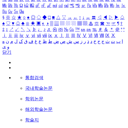
㎒
㎓
㎔
Ω
㏀
㏁
㎊
㎋
㎌
㏖
㏅
㎭
㎮
㎯
㏛
㎩
㎪
㎫
㎬
㏝
㏐
㏓
㏃
㏉
㏜
㏆
§
※
☆
★
○
●
◎
◇
◆
□
■
△
▽
→
←
↑
↓
↔
〓
◁
◀
▷
▶
♤
♠
♡
♥
♧
♣
⊙
◈
▣
◐
◑
▒
▤
▥
▨
▧
▦
▩
♨
☏
☎
☜
☞
¶
†
‡
↕
↗
↙
↖
↘
♭
♩
♪
♬
㉿
㈜
№
㏇
™
㏂
㏘
℡
＃
＆
＊
＠
ª
º
ⅰ
ⅱ
ⅲ
ⅳ
ⅴ
ⅵ
ⅶ
ⅷ
ⅸ
ⅹ
Ⅰ
Ⅱ
Ⅲ
Ⅳ
Ⅴ
Ⅵ
Ⅶ
Ⅷ
Ⅸ
Ⅹ
ا
ب
ت
ث
ج
ح
خ
د
ذ
ر
ز
س
ش
ص
ض
ط
ظ
ع
غ
ف
ق
ک
ل
م
ن
ه
و
ی
닫기
통합검색
국내학술논문
학위논문
해외학술논문
학술지