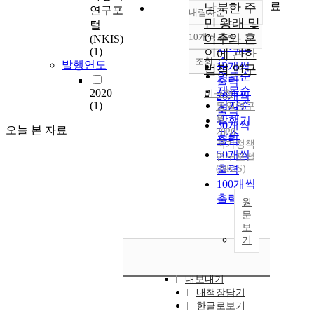
료
남북한 주
연구포
내림차순
정확도
민 왕래 및
털
순
10개씩 출력
이주와 혼
(NKIS)
내림차순
인기도
(1)
인에 관한
순
조회
발행연도
10개씩
법적 연구
연도순
출력
제목순
2020
이규창
20개씩
(1)
저자순
통일연구
출력
원
발행기
30개씩
오늘 본 자료
2020
관순
출력
국가정책
50개씩
연구포털
(NKIS)
출력
100개씩
출력
원
문
보
기
내보내기
내책장담기
한글로보기