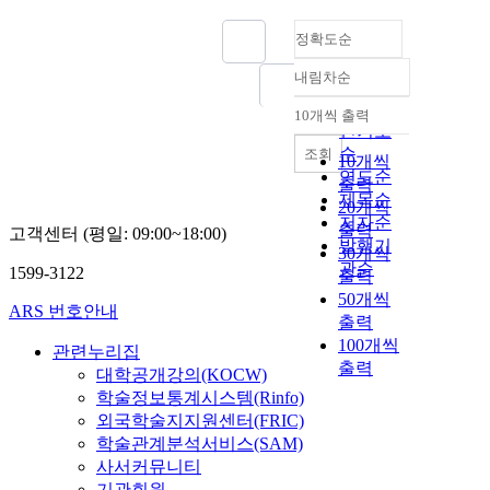
정확도순
내림차순
정확도
순
10개씩 출력
내림차순
인기도
순
조회
10개씩
연도순
출력
제목순
20개씩
저자순
출력
고객센터 (평일: 09:00~18:00)
발행기
30개씩
관순
1599-3122
출력
50개씩
ARS 번호안내
출력
100개씩
관련누리집
출력
대학공개강의(KOCW)
학술정보통계시스템(Rinfo)
외국학술지지원센터(FRIC)
학술관계분석서비스(SAM)
사서커뮤니티
기관회원