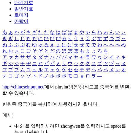
단위기호
일반기호
로마자
아랍어
あ
ぁ
か
が
さ
ざ
た
だ
な
は
ば
ぱ
ま
や
ゃ
ら
わ
ゎ
ん
い
ぃ
き
ぎ
し
じ
ち
ぢ
に
ひ
び
ぴ
み
り
う
ぅ
く
ぐ
す
ず
つ
づ
っ
ぬ
ふ
ぶ
ぷ
む
ゆ
ゅ
る
え
ぇ
け
げ
せ
ぜ
て
で
ね
へ
べ
ぺ
め
れ
お
ぉ
こ
ご
そ
ぞ
と
ど
の
ほ
ぼ
ぽ
も
よ
ょ
ろ
を
ア
ァ
カ
サ
ザ
タ
ダ
ナ
ハ
バ
パ
マ
ヤ
ャ
ラ
ワ
ヮ
ン
イ
ィ
キ
ギ
シ
ジ
チ
ヂ
ニ
ヒ
ビ
ピ
ミ
リ
ウ
ゥ
ク
グ
ス
ズ
ツ
ヅ
ッ
ヌ
フ
ブ
プ
ム
ユ
ュ
ル
エ
ェ
ケ
ゲ
セ
ゼ
テ
デ
ヘ
ベ
ペ
メ
レ
オ
ォ
コ
ゴ
ソ
ゾ
ト
ド
ノ
ホ
ボ
ポ
モ
ヨ
ョ
ロ
ヲ
―
http://chineseinput.net/
에서 pinyin(병음)방식으로 중국어를 변환
할 수 있습니다.
변환된 중국어를 복사하여 사용하시면 됩니다.
예시)
中文 을 입력하시려면
zhongwen
을 입력하시고 space를
누르시면됩니다.