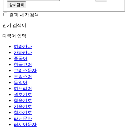
상세검색
결과 내 재검색
인기 검색어
다국어 입력
히라가나
가타카나
중국어
한글고어
그리스문자
프랑스어
독일어
히브리어
괄호기호
학술기호
기술기호
첨자기호
라틴문자
러시아문자