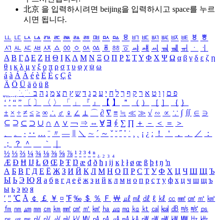
北京 을 입력하시려면
beijing
을 입력하시고 space를 누르
시면 됩니다.
ㅥ
ㅦ
ㅧ
ㅨ
ㅩ
ㅪ
ㅫ
ㅬ
ㅭ
ㅮ
ㅯ
ㅰ
ㅱ
ㅲ
ㅳ
ㅴ
ㅵ
ㅶ
ㅷ
ㅸ
ㅹ
ㅺ
ㅻ
ㅼ
ㅽ
ㅾ
ㅿ
ㆀ
ㆁ
ㆂ
ㆃ
ㆄ
ㆅ
ㆆ
ㆇ
ㆈ
ㆉ
ㆊ
ㆋ
ㆌ
ㆍ
ㆎ
Α
Β
Γ
Δ
Ε
Ζ
Η
Θ
Ι
Κ
Λ
Μ
Ν
Ξ
Ο
Π
Ρ
Σ
Τ
Υ
Φ
Χ
Ψ
Ω
α
β
γ
δ
ε
ζ
η
θ
ι
κ
λ
μ
ν
ξ
ο
π
ρ
σ
τ
υ
φ
χ
ψ
ω
á
à
Á
À
é
è
É
È
ç
Ç
ê
Ä
Ö
Ü
ä
ö
ü
ß
ְ
ֳ
ֲ
ֱ
ָ
ַ
ֵ
ֶ
ִ
ֹ
ּ
ֻ
ׂ
ׁ
ּ
ב
ה
נ
מ
צ
ת
ץ
ש
ד
ג
כ
ע
י
ח
ל
ך
ף
ק
ר
א
ט
ו
ן
ם
פ
‘
’
“
”
〔
〕
〈
〉
「
」
『
』
【
】
＂
（
）
［
］
｛
｝
±
×
÷
≠
≤
≥
∞
∴
♂
♀
∠
⊥
⌒
∂
∇
≡
≒
≪
≫
√
∽
∝
∵
∫
∬
∈
∋
⊆
⊇
⊂
⊃
∪
∩
∧
∨
￢
⇒
⇔
∀
∃
∮
∑
∏
＋
－
＜
＝
＞
、
。
·
‥
…
¨
〃
―
∥
＼
∼
´
～
ˇ
˘
˝
˚
˙
¸
˛
¡
¿
ː
！
＇
，
．
／
：
；
？
＾
＿
｀
｜
½
⅓
⅔
¼
¾
⅛
⅜
⅝
⅞
¹
²
³
⁴
ⁿ
₁
₂
₃
₄
Æ
Ð
Ħ
Ĳ
Ł
Ø
Œ
Þ
Ŧ
Ŋ
æ
đ
ð
ħ
ı
ĳ
ĸ
ŀ
ł
ø
œ
ß
þ
ŧ
ŋ
ŉ
А
Б
В
Г
Д
Е
Ё
Ж
З
И
Й
К
Л
М
Н
О
П
Р
С
Т
У
Ф
Х
Ц
Ч
Ш
Щ
Ъ
Ы
Ь
Э
Ю
Я
а
б
в
г
д
е
ё
ж
з
и
й
к
л
м
н
о
п
р
с
т
у
ф
х
ц
ч
ш
щ
ъ
ы
ь
э
ю
я
′
″
℃
Å
￠
￡
￥
¤
℉
‰
＄
％
Ｆ
￦
㎕
㎖
㎗
ℓ
㎘
㏄
㎣
㎤
㎥
㎦
㎙
㎚
㎛
㎜
㎝
㎞
㎟
㎠
㎡
㎢
㏊
㎍
㎎
㎏
㏏
㎈
㎉
㏈
㎧
㎨
㎰
㎱
㎲
㎳
㎴
㎵
㎶
㎷
㎸
㎹
㎀
㎁
㎂
㎃
㎄
㎺
㎻
㎽
㎾
㎿
㎐
㎑