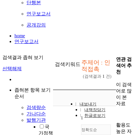
단행본
연구보고서
공개강의
home
연구보고서
검색결과 좁혀 보기
연관 검
주제어 : 인
검색키워드
색어 추
적접촉
선택해제
천
(검색결과
1
건)
이 검색
좁혀본 항목 보기
어로 많
순서
이 본
자료
내보내기
검색량순
내책장담기
가나다순
한글로보기
1
발행기관
활용도
국
정확도순
높은 자
가정책