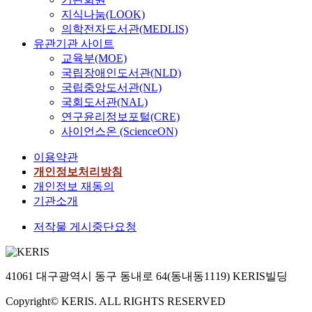
지식나눔(LOOK)
의학전자도서관(MEDLIS)
유관기관 사이트
교육부(MOE)
국립장애인도서관(NLD)
국립중앙도서관(NL)
국회도서관(NAL)
연구윤리정보포털(CRE)
사이언스온 (ScienceON)
이용약관
개인정보처리방침
개인정보 재동의
기관소개
저작물 게시중단요청
41061 대구광역시 동구 동내로 64(동내동1119) KERIS빌딩
Copyright© KERIS. ALL RIGHTS RESERVED