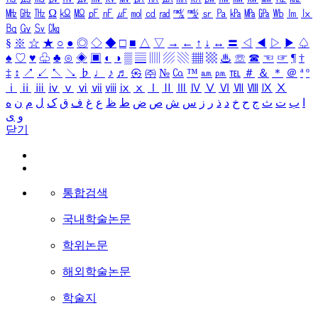
㎒
㎓
㎔
Ω
㏀
㏁
㎊
㎋
㎌
㏖
㏅
㎭
㎮
㎯
㏛
㎩
㎪
㎫
㎬
㏝
㏐
㏓
㏃
㏉
㏜
㏆
§
※
☆
★
○
●
◎
◇
◆
□
■
△
▽
→
←
↑
↓
↔
〓
◁
◀
▷
▶
♤
♠
♡
♥
♧
♣
⊙
◈
▣
◐
◑
▒
▤
▥
▨
▧
▦
▩
♨
☏
☎
☜
☞
¶
†
‡
↕
↗
↙
↖
↘
♭
♩
♪
♬
㉿
㈜
№
㏇
™
㏂
㏘
℡
＃
＆
＊
＠
ª
º
ⅰ
ⅱ
ⅲ
ⅳ
ⅴ
ⅵ
ⅶ
ⅷ
ⅸ
ⅹ
Ⅰ
Ⅱ
Ⅲ
Ⅳ
Ⅴ
Ⅵ
Ⅶ
Ⅷ
Ⅸ
Ⅹ
ا
ب
ت
ث
ج
ح
خ
د
ذ
ر
ز
س
ش
ص
ض
ط
ظ
ع
غ
ف
ق
ک
ل
م
ن
ه
و
ی
닫기
통합검색
국내학술논문
학위논문
해외학술논문
학술지