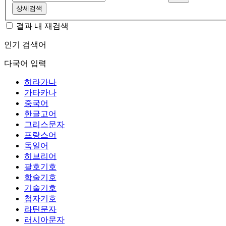
상세검색
결과 내 재검색
인기 검색어
다국어 입력
히라가나
가타카나
중국어
한글고어
그리스문자
프랑스어
독일어
히브리어
괄호기호
학술기호
기술기호
첨자기호
라틴문자
러시아문자