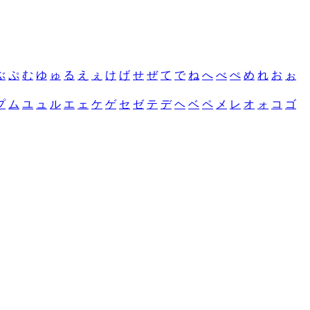
ぶ
ぷ
む
ゆ
ゅ
る
え
ぇ
け
げ
せ
ぜ
て
で
ね
へ
べ
ぺ
め
れ
お
ぉ
プ
ム
ユ
ュ
ル
エ
ェ
ケ
ゲ
セ
ゼ
テ
デ
ヘ
ベ
ペ
メ
レ
オ
ォ
コ
ゴ