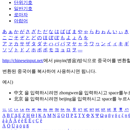
단위기호
일반기호
로마자
아랍어
あ
ぁ
か
が
さ
ざ
た
だ
な
は
ば
ぱ
ま
や
ゃ
ら
わ
ゎ
ん
い
ぃ
き
こ
ご
そ
ぞ
と
ど
の
ほ
ぼ
ぽ
も
よ
ょ
ろ
を
ア
ァ
カ
サ
ザ
タ
ダ
ナ
ハ
バ
パ
マ
ヤ
ャ
ラ
ワ
ヮ
ン
イ
ィ
キ
ギ
ソ
ゾ
ト
ド
ノ
ホ
ボ
ポ
モ
ヨ
ョ
ロ
ヲ
―
http://chineseinput.net/
에서 pinyin(병음)방식으로 중국어를 변환
변환된 중국어를 복사하여 사용하시면 됩니다.
예시)
中文 을 입력하시려면
zhongwen
을 입력하시고 space를
北京 을 입력하시려면
beijing
을 입력하시고 space를 누르
ㅥ
ㅦ
ㅧ
ㅨ
ㅩ
ㅪ
ㅫ
ㅬ
ㅭ
ㅮ
ㅯ
ㅰ
ㅱ
ㅲ
ㅳ
ㅴ
ㅵ
ㅶ
ㅷ
ㅸ
ㅹ
ㅺ
Α
Β
Γ
Δ
Ε
Ζ
Η
Θ
Ι
Κ
Λ
Μ
Ν
Ξ
Ο
Π
Ρ
Σ
Τ
Υ
Φ
Χ
Ψ
Ω
α
β
γ
δ
ε
ζ
η
á
à
Á
À
é
è
É
È
ç
Ç
ê
Ä
Ö
Ü
ä
ö
ü
ß