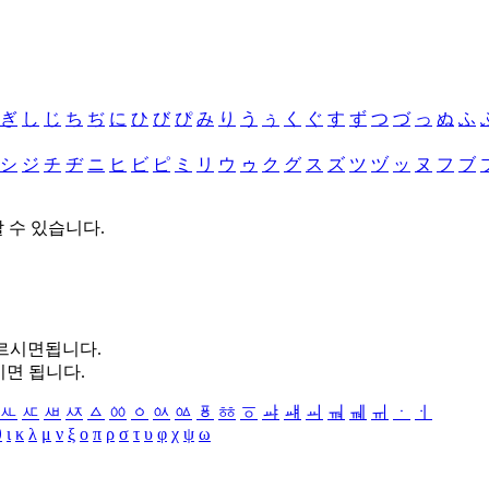
ぎ
し
じ
ち
ぢ
に
ひ
び
ぴ
み
り
う
ぅ
く
ぐ
す
ず
つ
づ
っ
ぬ
ふ
シ
ジ
チ
ヂ
ニ
ヒ
ビ
ピ
ミ
リ
ウ
ゥ
ク
グ
ス
ズ
ツ
ヅ
ッ
ヌ
フ
ブ
할 수 있습니다.
누르시면됩니다.
시면 됩니다.
ㅻ
ㅼ
ㅽ
ㅾ
ㅿ
ㆀ
ㆁ
ㆂ
ㆃ
ㆄ
ㆅ
ㆆ
ㆇ
ㆈ
ㆉ
ㆊ
ㆋ
ㆌ
ㆍ
ㆎ
θ
ι
κ
λ
μ
ν
ξ
ο
π
ρ
σ
τ
υ
φ
χ
ψ
ω