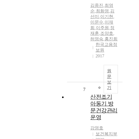
김중진
,
최영
순
,
최화영
,
김
선미
,
이기현
,
이문수
,
이재
희
,
이주원
,
정
재훈
,
조양호
,
허영숙
,
홍진희
한국고용정
보원
2017
원
문
보
기
7
산전조기
아동기 방
문건강관리
운영
강영호
보건복지부