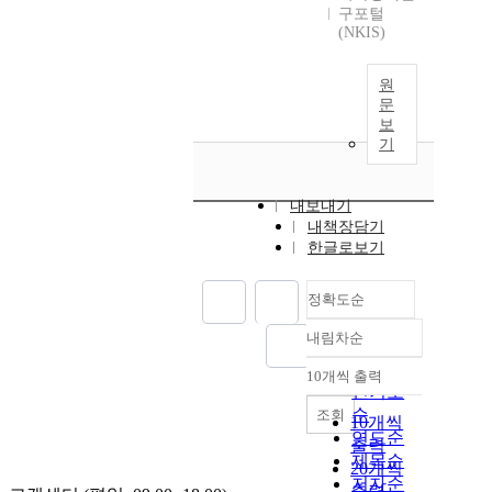
구포털
(NKIS)
원
문
보
기
내보내기
내책장담기
한글로보기
정확도순
내림차순
정확도
순
10개씩 출력
내림차순
인기도
순
조회
10개씩
연도순
출력
제목순
20개씩
저자순
출력