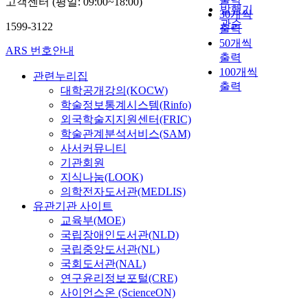
고객센터 (평일: 09:00~18:00)
발행기
30개씩
관순
1599-3122
출력
50개씩
ARS 번호안내
출력
100개씩
관련누리집
출력
대학공개강의(KOCW)
학술정보통계시스템(Rinfo)
외국학술지지원센터(FRIC)
학술관계분석서비스(SAM)
사서커뮤니티
기관회원
지식나눔(LOOK)
의학전자도서관(MEDLIS)
유관기관 사이트
교육부(MOE)
국립장애인도서관(NLD)
국립중앙도서관(NL)
국회도서관(NAL)
연구윤리정보포털(CRE)
사이언스온 (ScienceON)