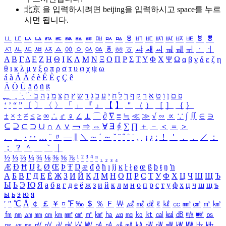
北京 을 입력하시려면
beijing
을 입력하시고 space를 누르
시면 됩니다.
ㅥ
ㅦ
ㅧ
ㅨ
ㅩ
ㅪ
ㅫ
ㅬ
ㅭ
ㅮ
ㅯ
ㅰ
ㅱ
ㅲ
ㅳ
ㅴ
ㅵ
ㅶ
ㅷ
ㅸ
ㅹ
ㅺ
ㅻ
ㅼ
ㅽ
ㅾ
ㅿ
ㆀ
ㆁ
ㆂ
ㆃ
ㆄ
ㆅ
ㆆ
ㆇ
ㆈ
ㆉ
ㆊ
ㆋ
ㆌ
ㆍ
ㆎ
Α
Β
Γ
Δ
Ε
Ζ
Η
Θ
Ι
Κ
Λ
Μ
Ν
Ξ
Ο
Π
Ρ
Σ
Τ
Υ
Φ
Χ
Ψ
Ω
α
β
γ
δ
ε
ζ
η
θ
ι
κ
λ
μ
ν
ξ
ο
π
ρ
σ
τ
υ
φ
χ
ψ
ω
á
à
Á
À
é
è
É
È
ç
Ç
ê
Ä
Ö
Ü
ä
ö
ü
ß
ְ
ֳ
ֲ
ֱ
ָ
ַ
ֵ
ֶ
ִ
ֹ
ּ
ֻ
ׂ
ׁ
ּ
ב
ה
נ
מ
צ
ת
ץ
ש
ד
ג
כ
ע
י
ח
ל
ך
ף
ק
ר
א
ט
ו
ן
ם
פ
‘
’
“
”
〔
〕
〈
〉
「
」
『
』
【
】
＂
（
）
［
］
｛
｝
±
×
÷
≠
≤
≥
∞
∴
♂
♀
∠
⊥
⌒
∂
∇
≡
≒
≪
≫
√
∽
∝
∵
∫
∬
∈
∋
⊆
⊇
⊂
⊃
∪
∩
∧
∨
￢
⇒
⇔
∀
∃
∮
∑
∏
＋
－
＜
＝
＞
、
。
·
‥
…
¨
〃
―
∥
＼
∼
´
～
ˇ
˘
˝
˚
˙
¸
˛
¡
¿
ː
！
＇
，
．
／
：
；
？
＾
＿
｀
｜
½
⅓
⅔
¼
¾
⅛
⅜
⅝
⅞
¹
²
³
⁴
ⁿ
₁
₂
₃
₄
Æ
Ð
Ħ
Ĳ
Ł
Ø
Œ
Þ
Ŧ
Ŋ
æ
đ
ð
ħ
ı
ĳ
ĸ
ŀ
ł
ø
œ
ß
þ
ŧ
ŋ
ŉ
А
Б
В
Г
Д
Е
Ё
Ж
З
И
Й
К
Л
М
Н
О
П
Р
С
Т
У
Ф
Х
Ц
Ч
Ш
Щ
Ъ
Ы
Ь
Э
Ю
Я
а
б
в
г
д
е
ё
ж
з
и
й
к
л
м
н
о
п
р
с
т
у
ф
х
ц
ч
ш
щ
ъ
ы
ь
э
ю
я
′
″
℃
Å
￠
￡
￥
¤
℉
‰
＄
％
Ｆ
￦
㎕
㎖
㎗
ℓ
㎘
㏄
㎣
㎤
㎥
㎦
㎙
㎚
㎛
㎜
㎝
㎞
㎟
㎠
㎡
㎢
㏊
㎍
㎎
㎏
㏏
㎈
㎉
㏈
㎧
㎨
㎰
㎱
㎲
㎳
㎴
㎵
㎶
㎷
㎸
㎹
㎀
㎁
㎂
㎃
㎄
㎺
㎻
㎽
㎾
㎿
㎐
㎑