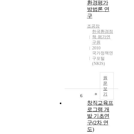
환경평가
방법론 연
구
조공장
한국환경정
책·평가연
구원
2010
국가정책연
구포털
(NKIS)
원
문
보
기
6
창직교육프
로그램 개
발 기초연
구(2차 연
도)