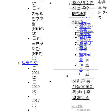
활용
청소년수련
(7)
내림차순
정확도
도 높
시설 운영
국
순
은 자
10개씩 출력
매뉴얼
가정책
내림차순
인기도
료
연구포
순
조회
박영균
10개씩
털
한국청소년
연도순
출력
(NKIS)
정책연구원
제목순
(3)
20개씩
2012
저자순
한
출력
국가정책연
발행기
국연구
30개씩
구포털
관순
재단
(NKIS)
출력
(NRF)
50개씩
(1)
출력
원
발행연도
100개씩
문
보
출력
2021
기
2
(2)
진천군 농
산물유통지
2020
(4)
원센터 운
영매뉴얼
2017
(1)
김기현
충청북도