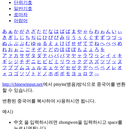
단위기호
일반기호
로마자
아랍어
あ
ぁ
か
が
さ
ざ
た
だ
な
は
ば
ぱ
ま
や
ゃ
ら
わ
ゎ
ん
い
ぃ
き
ぎ
し
じ
ち
ぢ
に
ひ
び
ぴ
み
り
う
ぅ
く
ぐ
す
ず
つ
づ
っ
ぬ
ふ
ぶ
ぷ
む
ゆ
ゅ
る
え
ぇ
け
げ
せ
ぜ
て
で
ね
へ
べ
ぺ
め
れ
お
ぉ
こ
ご
そ
ぞ
と
ど
の
ほ
ぼ
ぽ
も
よ
ょ
ろ
を
ア
ァ
カ
サ
ザ
タ
ダ
ナ
ハ
バ
パ
マ
ヤ
ャ
ラ
ワ
ヮ
ン
イ
ィ
キ
ギ
シ
ジ
チ
ヂ
ニ
ヒ
ビ
ピ
ミ
リ
ウ
ゥ
ク
グ
ス
ズ
ツ
ヅ
ッ
ヌ
フ
ブ
プ
ム
ユ
ュ
ル
エ
ェ
ケ
ゲ
セ
ゼ
テ
デ
ヘ
ベ
ペ
メ
レ
オ
ォ
コ
ゴ
ソ
ゾ
ト
ド
ノ
ホ
ボ
ポ
モ
ヨ
ョ
ロ
ヲ
―
http://chineseinput.net/
에서 pinyin(병음)방식으로 중국어를 변환
할 수 있습니다.
변환된 중국어를 복사하여 사용하시면 됩니다.
예시)
中文 을 입력하시려면
zhongwen
을 입력하시고 space를
누르시면됩니다.