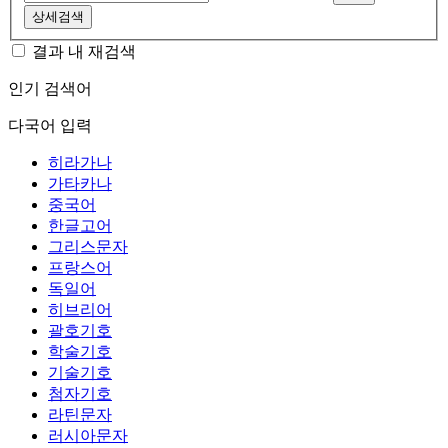
상세검색
결과 내 재검색
인기 검색어
다국어 입력
히라가나
가타카나
중국어
한글고어
그리스문자
프랑스어
독일어
히브리어
괄호기호
학술기호
기술기호
첨자기호
라틴문자
러시아문자