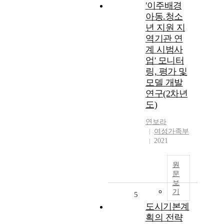
'이주배경
아동.청소
년 지원 지
역기관 연
계 시범사
업' 모니터
링, 평가 및
모델 개발
연구(2차년
도)
연보라
여성가족부
2021
원
문
보
기
5
도시기본계
획의 전략