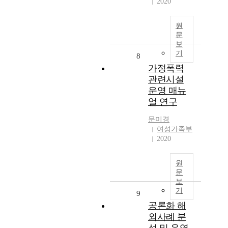
2020
원
문
보
기
8
가정폭력
관련시설
운영 매뉴
얼 연구
문미경
여성가족부
2020
원
문
보
기
9
공론화 해
외사례 분