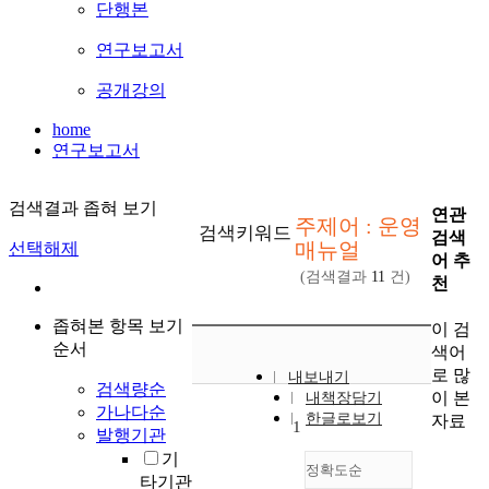
단행본
연구보고서
공개강의
home
연구보고서
검색결과 좁혀 보기
연관
주제어 : 운영
검색키워드
검색
매뉴얼
선택해제
어 추
(검색결과
11
건)
천
좁혀본 항목 보기
이 검
순서
색어
로 많
내보내기
검색량순
이 본
내책장담기
가나다순
한글로보기
자료
1
발행기관
기
정확도순
타기관