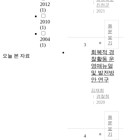
2012
진천군
(1)
2021
2010
원
(1)
문
보
2004
기
(1)
3
회복적 경
오늘 본 자료
찰활동 운
영매뉴얼
및 발전방
안 연구
김재희
경찰청
2020
원
문
보
기
4