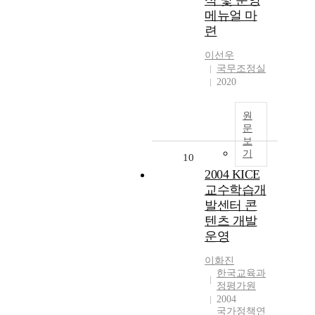
석 및 운영
메뉴얼 마
련
이선우
국무조정실
2020
원
문
보
기
10
2004 KICE
교수학습개
발센터 콘
텐츠 개발
운영
이화진
한국교육과
정평가원
2004
국가정책연