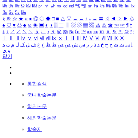
㎒
㎓
㎔
Ω
㏀
㏁
㎊
㎋
㎌
㏖
㏅
㎭
㎮
㎯
㏛
㎩
㎪
㎫
㎬
㏝
㏐
㏓
㏃
㏉
㏜
㏆
§
※
☆
★
○
●
◎
◇
◆
□
■
△
▽
→
←
↑
↓
↔
〓
◁
◀
▷
▶
♤
♠
♡
♥
♧
♣
⊙
◈
▣
◐
◑
▒
▤
▥
▨
▧
▦
▩
♨
☏
☎
☜
☞
¶
†
‡
↕
↗
↙
↖
↘
♭
♩
♪
♬
㉿
㈜
№
㏇
™
㏂
㏘
℡
＃
＆
＊
＠
ª
º
ⅰ
ⅱ
ⅲ
ⅳ
ⅴ
ⅵ
ⅶ
ⅷ
ⅸ
ⅹ
Ⅰ
Ⅱ
Ⅲ
Ⅳ
Ⅴ
Ⅵ
Ⅶ
Ⅷ
Ⅸ
Ⅹ
ا
ب
ت
ث
ج
ح
خ
د
ذ
ر
ز
س
ش
ص
ض
ط
ظ
ع
غ
ف
ق
ک
ل
م
ن
ه
و
ی
닫기
통합검색
국내학술논문
학위논문
해외학술논문
학술지