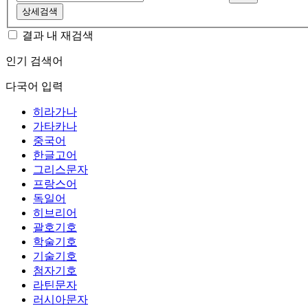
상세검색
결과 내 재검색
인기 검색어
다국어 입력
히라가나
가타카나
중국어
한글고어
그리스문자
프랑스어
독일어
히브리어
괄호기호
학술기호
기술기호
첨자기호
라틴문자
러시아문자