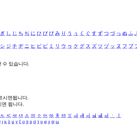
ぎ
し
じ
ち
ぢ
に
ひ
び
ぴ
み
り
う
ぅ
く
ぐ
す
ず
つ
づ
っ
ぬ
ふ
シ
ジ
チ
ヂ
ニ
ヒ
ビ
ピ
ミ
リ
ウ
ゥ
ク
グ
ス
ズ
ツ
ヅ
ッ
ヌ
フ
ブ
할 수 있습니다.
누르시면됩니다.
시면 됩니다.
ㅻ
ㅼ
ㅽ
ㅾ
ㅿ
ㆀ
ㆁ
ㆂ
ㆃ
ㆄ
ㆅ
ㆆ
ㆇ
ㆈ
ㆉ
ㆊ
ㆋ
ㆌ
ㆍ
ㆎ
θ
ι
κ
λ
μ
ν
ξ
ο
π
ρ
σ
τ
υ
φ
χ
ψ
ω