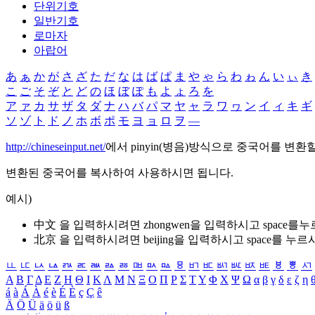
단위기호
일반기호
로마자
아랍어
あ
ぁ
か
が
さ
ざ
た
だ
な
は
ば
ぱ
ま
や
ゃ
ら
わ
ゎ
ん
い
ぃ
き
こ
ご
そ
ぞ
と
ど
の
ほ
ぼ
ぽ
も
よ
ょ
ろ
を
ア
ァ
カ
サ
ザ
タ
ダ
ナ
ハ
バ
パ
マ
ヤ
ャ
ラ
ワ
ヮ
ン
イ
ィ
キ
ギ
ソ
ゾ
ト
ド
ノ
ホ
ボ
ポ
モ
ヨ
ョ
ロ
ヲ
―
http://chineseinput.net/
에서 pinyin(병음)방식으로 중국어를 변환
변환된 중국어를 복사하여 사용하시면 됩니다.
예시)
中文 을 입력하시려면
zhongwen
을 입력하시고 space를
北京 을 입력하시려면
beijing
을 입력하시고 space를 누르
ㅥ
ㅦ
ㅧ
ㅨ
ㅩ
ㅪ
ㅫ
ㅬ
ㅭ
ㅮ
ㅯ
ㅰ
ㅱ
ㅲ
ㅳ
ㅴ
ㅵ
ㅶ
ㅷ
ㅸ
ㅹ
ㅺ
Α
Β
Γ
Δ
Ε
Ζ
Η
Θ
Ι
Κ
Λ
Μ
Ν
Ξ
Ο
Π
Ρ
Σ
Τ
Υ
Φ
Χ
Ψ
Ω
α
β
γ
δ
ε
ζ
η
á
à
Á
À
é
è
É
È
ç
Ç
ê
Ä
Ö
Ü
ä
ö
ü
ß