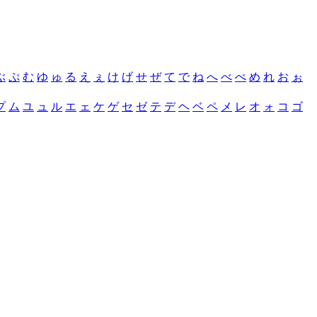
ぶ
ぷ
む
ゆ
ゅ
る
え
ぇ
け
げ
せ
ぜ
て
で
ね
へ
べ
ぺ
め
れ
お
ぉ
プ
ム
ユ
ュ
ル
エ
ェ
ケ
ゲ
セ
ゼ
テ
デ
ヘ
ベ
ペ
メ
レ
オ
ォ
コ
ゴ