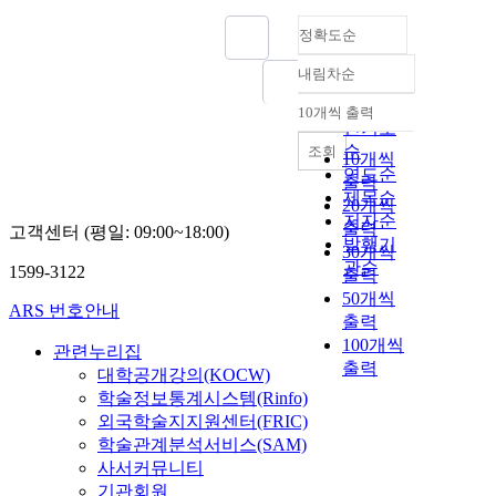
정확도순
내림차순
정확도
순
10개씩 출력
내림차순
인기도
순
조회
10개씩
연도순
출력
제목순
20개씩
저자순
출력
고객센터 (평일: 09:00~18:00)
발행기
30개씩
관순
1599-3122
출력
50개씩
ARS 번호안내
출력
100개씩
관련누리집
출력
대학공개강의(KOCW)
학술정보통계시스템(Rinfo)
외국학술지지원센터(FRIC)
학술관계분석서비스(SAM)
사서커뮤니티
기관회원