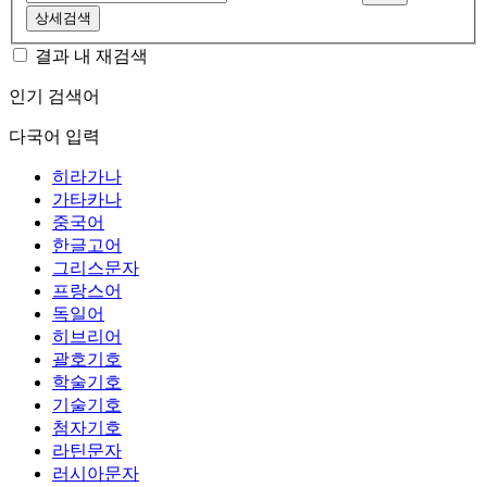
상세검색
결과 내 재검색
인기 검색어
다국어 입력
히라가나
가타카나
중국어
한글고어
그리스문자
프랑스어
독일어
히브리어
괄호기호
학술기호
기술기호
첨자기호
라틴문자
러시아문자