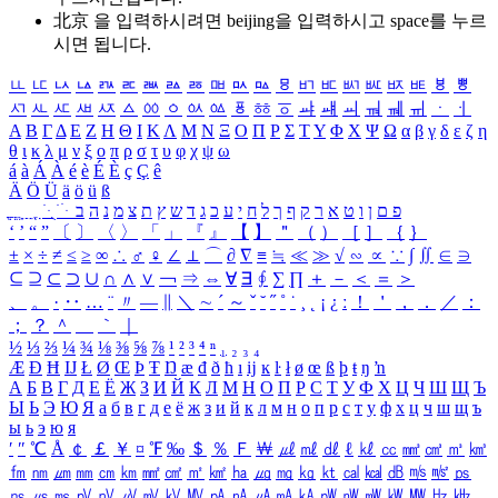
北京 을 입력하시려면
beijing
을 입력하시고 space를 누르
시면 됩니다.
ㅥ
ㅦ
ㅧ
ㅨ
ㅩ
ㅪ
ㅫ
ㅬ
ㅭ
ㅮ
ㅯ
ㅰ
ㅱ
ㅲ
ㅳ
ㅴ
ㅵ
ㅶ
ㅷ
ㅸ
ㅹ
ㅺ
ㅻ
ㅼ
ㅽ
ㅾ
ㅿ
ㆀ
ㆁ
ㆂ
ㆃ
ㆄ
ㆅ
ㆆ
ㆇ
ㆈ
ㆉ
ㆊ
ㆋ
ㆌ
ㆍ
ㆎ
Α
Β
Γ
Δ
Ε
Ζ
Η
Θ
Ι
Κ
Λ
Μ
Ν
Ξ
Ο
Π
Ρ
Σ
Τ
Υ
Φ
Χ
Ψ
Ω
α
β
γ
δ
ε
ζ
η
θ
ι
κ
λ
μ
ν
ξ
ο
π
ρ
σ
τ
υ
φ
χ
ψ
ω
á
à
Á
À
é
è
É
È
ç
Ç
ê
Ä
Ö
Ü
ä
ö
ü
ß
ְ
ֳ
ֲ
ֱ
ָ
ַ
ֵ
ֶ
ִ
ֹ
ּ
ֻ
ׂ
ׁ
ּ
ב
ה
נ
מ
צ
ת
ץ
ש
ד
ג
כ
ע
י
ח
ל
ך
ף
ק
ר
א
ט
ו
ן
ם
פ
‘
’
“
”
〔
〕
〈
〉
「
」
『
』
【
】
＂
（
）
［
］
｛
｝
±
×
÷
≠
≤
≥
∞
∴
♂
♀
∠
⊥
⌒
∂
∇
≡
≒
≪
≫
√
∽
∝
∵
∫
∬
∈
∋
⊆
⊇
⊂
⊃
∪
∩
∧
∨
￢
⇒
⇔
∀
∃
∮
∑
∏
＋
－
＜
＝
＞
、
。
·
‥
…
¨
〃
―
∥
＼
∼
´
～
ˇ
˘
˝
˚
˙
¸
˛
¡
¿
ː
！
＇
，
．
／
：
；
？
＾
＿
｀
｜
½
⅓
⅔
¼
¾
⅛
⅜
⅝
⅞
¹
²
³
⁴
ⁿ
₁
₂
₃
₄
Æ
Ð
Ħ
Ĳ
Ł
Ø
Œ
Þ
Ŧ
Ŋ
æ
đ
ð
ħ
ı
ĳ
ĸ
ŀ
ł
ø
œ
ß
þ
ŧ
ŋ
ŉ
А
Б
В
Г
Д
Е
Ё
Ж
З
И
Й
К
Л
М
Н
О
П
Р
С
Т
У
Ф
Х
Ц
Ч
Ш
Щ
Ъ
Ы
Ь
Э
Ю
Я
а
б
в
г
д
е
ё
ж
з
и
й
к
л
м
н
о
п
р
с
т
у
ф
х
ц
ч
ш
щ
ъ
ы
ь
э
ю
я
′
″
℃
Å
￠
￡
￥
¤
℉
‰
＄
％
Ｆ
￦
㎕
㎖
㎗
ℓ
㎘
㏄
㎣
㎤
㎥
㎦
㎙
㎚
㎛
㎜
㎝
㎞
㎟
㎠
㎡
㎢
㏊
㎍
㎎
㎏
㏏
㎈
㎉
㏈
㎧
㎨
㎰
㎱
㎲
㎳
㎴
㎵
㎶
㎷
㎸
㎹
㎀
㎁
㎂
㎃
㎄
㎺
㎻
㎽
㎾
㎿
㎐
㎑