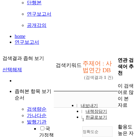
단행본
연구보고서
공개강의
home
연구보고서
검색결과 좁혀 보기
연관 검
주제어 : 사
검색키워드
색어 추
법연간 DB
선택해제
천
(검색결과
1
건)
이 검색
좁혀본 항목 보기
어로 많
순서
이 본
자료
내보내기
검색량순
내책장담기
가나다순
한글로보기
1
발행기관
활용도
국
정확도순
높은 자
가정책