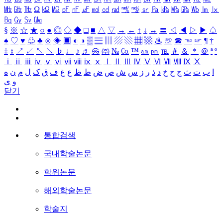
㎒
㎓
㎔
Ω
㏀
㏁
㎊
㎋
㎌
㏖
㏅
㎭
㎮
㎯
㏛
㎩
㎪
㎫
㎬
㏝
㏐
㏓
㏃
㏉
㏜
㏆
§
※
☆
★
○
●
◎
◇
◆
□
■
△
▽
→
←
↑
↓
↔
〓
◁
◀
▷
▶
♤
♠
♡
♥
♧
♣
⊙
◈
▣
◐
◑
▒
▤
▥
▨
▧
▦
▩
♨
☏
☎
☜
☞
¶
†
‡
↕
↗
↙
↖
↘
♭
♩
♪
♬
㉿
㈜
№
㏇
™
㏂
㏘
℡
＃
＆
＊
＠
ª
º
ⅰ
ⅱ
ⅲ
ⅳ
ⅴ
ⅵ
ⅶ
ⅷ
ⅸ
ⅹ
Ⅰ
Ⅱ
Ⅲ
Ⅳ
Ⅴ
Ⅵ
Ⅶ
Ⅷ
Ⅸ
Ⅹ
ا
ب
ت
ث
ج
ح
خ
د
ذ
ر
ز
س
ش
ص
ض
ط
ظ
ع
غ
ف
ق
ک
ل
م
ن
ه
و
ی
닫기
통합검색
국내학술논문
학위논문
해외학술논문
학술지