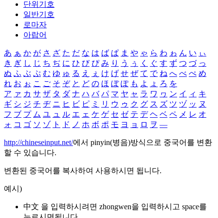
단위기호
일반기호
로마자
아랍어
あ
ぁ
か
が
さ
ざ
た
だ
な
は
ば
ぱ
ま
や
ゃ
ら
わ
ゎ
ん
い
ぃ
き
ぎ
し
じ
ち
ぢ
に
ひ
び
ぴ
み
り
う
ぅ
く
ぐ
す
ず
つ
づ
っ
ぬ
ふ
ぶ
ぷ
む
ゆ
ゅ
る
え
ぇ
け
げ
せ
ぜ
て
で
ね
へ
べ
ぺ
め
れ
お
ぉ
こ
ご
そ
ぞ
と
ど
の
ほ
ぼ
ぽ
も
よ
ょ
ろ
を
ア
ァ
カ
サ
ザ
タ
ダ
ナ
ハ
バ
パ
マ
ヤ
ャ
ラ
ワ
ヮ
ン
イ
ィ
キ
ギ
シ
ジ
チ
ヂ
ニ
ヒ
ビ
ピ
ミ
リ
ウ
ゥ
ク
グ
ス
ズ
ツ
ヅ
ッ
ヌ
フ
ブ
プ
ム
ユ
ュ
ル
エ
ェ
ケ
ゲ
セ
ゼ
テ
デ
ヘ
ベ
ペ
メ
レ
オ
ォ
コ
ゴ
ソ
ゾ
ト
ド
ノ
ホ
ボ
ポ
モ
ヨ
ョ
ロ
ヲ
―
http://chineseinput.net/
에서 pinyin(병음)방식으로 중국어를 변환
할 수 있습니다.
변환된 중국어를 복사하여 사용하시면 됩니다.
예시)
中文 을 입력하시려면
zhongwen
을 입력하시고 space를
누르시면됩니다.