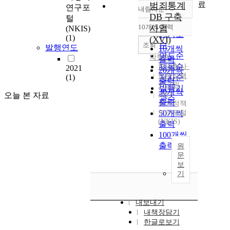
료
범죄통계
연구포
내림차순
정확도
DB 구축
털
순
10개씩 출력
사업
(NKIS)
내림차순
인기도
(1)
(XVI)
순
조회
발행연도
10개씩
연도순
박형민
출력
제목순
한국형사·
2021
20개씩
법무정책
(1)
저자순
출력
연구원
발행기
30개씩
오늘 본 자료
2021
관순
출력
국가정책
연구포털
50개씩
(NKIS)
출력
100개씩
출력
원
문
보
기
내보내기
내책장담기
한글로보기