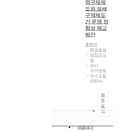
역구제제
도와 보세
구역제도
간 운영 정
합성 제고
방안
홍병진
한국조세
재정연구
원
2025
국가정책
연구포털
(NKIS)
원
문
보
기
내보내기