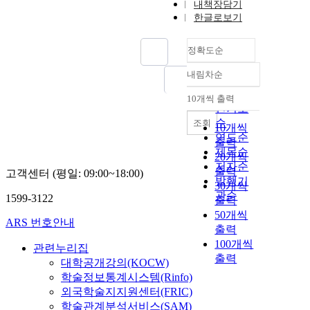
내책장담기
한글로보기
정확도순
내림차순
정확도
순
10개씩 출력
내림차순
인기도
순
조회
10개씩
연도순
출력
제목순
20개씩
저자순
출력
고객센터 (평일: 09:00~18:00)
발행기
30개씩
관순
1599-3122
출력
50개씩
ARS 번호안내
출력
100개씩
관련누리집
출력
대학공개강의(KOCW)
학술정보통계시스템(Rinfo)
외국학술지지원센터(FRIC)
학술관계분석서비스(SAM)