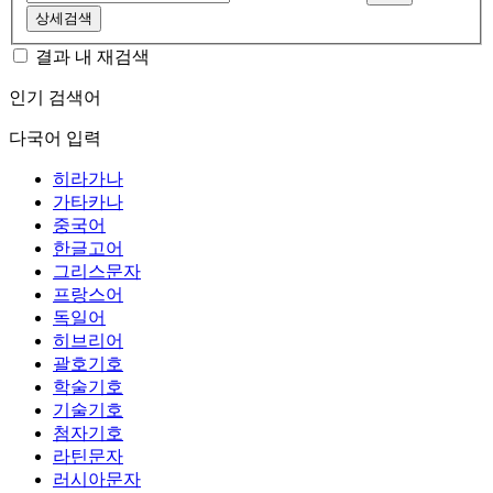
상세검색
결과 내 재검색
인기 검색어
다국어 입력
히라가나
가타카나
중국어
한글고어
그리스문자
프랑스어
독일어
히브리어
괄호기호
학술기호
기술기호
첨자기호
라틴문자
러시아문자