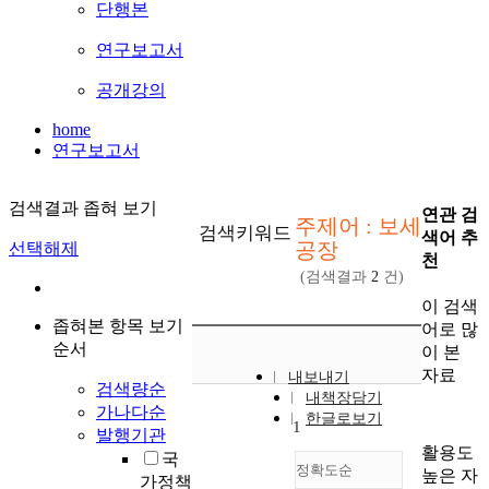
단행본
연구보고서
공개강의
home
연구보고서
검색결과 좁혀 보기
연관 검
주제어 : 보세
검색키워드
색어 추
공장
선택해제
천
(검색결과
2
건)
이 검색
좁혀본 항목 보기
어로 많
순서
이 본
자료
내보내기
검색량순
내책장담기
가나다순
한글로보기
1
발행기관
활용도
국
정확도순
높은 자
가정책