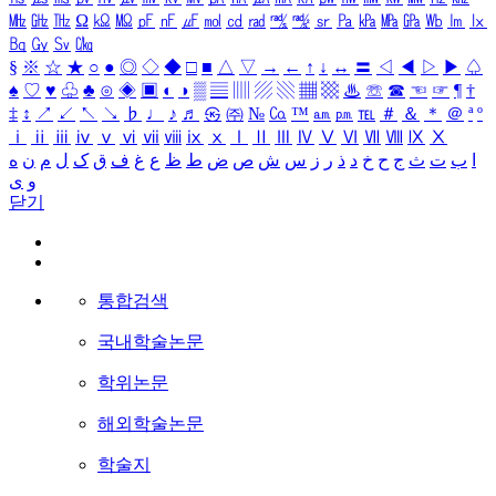
㎒
㎓
㎔
Ω
㏀
㏁
㎊
㎋
㎌
㏖
㏅
㎭
㎮
㎯
㏛
㎩
㎪
㎫
㎬
㏝
㏐
㏓
㏃
㏉
㏜
㏆
§
※
☆
★
○
●
◎
◇
◆
□
■
△
▽
→
←
↑
↓
↔
〓
◁
◀
▷
▶
♤
♠
♡
♥
♧
♣
⊙
◈
▣
◐
◑
▒
▤
▥
▨
▧
▦
▩
♨
☏
☎
☜
☞
¶
†
‡
↕
↗
↙
↖
↘
♭
♩
♪
♬
㉿
㈜
№
㏇
™
㏂
㏘
℡
＃
＆
＊
＠
ª
º
ⅰ
ⅱ
ⅲ
ⅳ
ⅴ
ⅵ
ⅶ
ⅷ
ⅸ
ⅹ
Ⅰ
Ⅱ
Ⅲ
Ⅳ
Ⅴ
Ⅵ
Ⅶ
Ⅷ
Ⅸ
Ⅹ
ا
ب
ت
ث
ج
ح
خ
د
ذ
ر
ز
س
ش
ص
ض
ط
ظ
ع
غ
ف
ق
ک
ل
م
ن
ه
و
ی
닫기
통합검색
국내학술논문
학위논문
해외학술논문
학술지