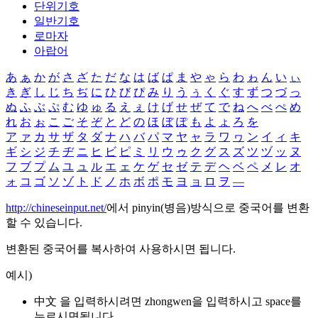
단위기호
일반기호
로마자
아랍어
あ
ぁ
か
が
さ
ざ
た
だ
な
は
ば
ぱ
ま
や
ゃ
ら
わ
ゎ
ん
い
ぃ
き
ぎ
し
じ
ち
ぢ
に
ひ
び
ぴ
み
り
う
ぅ
く
ぐ
す
ず
つ
づ
っ
ぬ
ふ
ぶ
ぷ
む
ゆ
ゅ
る
え
ぇ
け
げ
せ
ぜ
て
で
ね
へ
べ
ぺ
め
れ
お
ぉ
こ
ご
そ
ぞ
と
ど
の
ほ
ぼ
ぽ
も
よ
ょ
ろ
を
ア
ァ
カ
サ
ザ
タ
ダ
ナ
ハ
バ
パ
マ
ヤ
ャ
ラ
ワ
ヮ
ン
イ
ィ
キ
ギ
シ
ジ
チ
ヂ
ニ
ヒ
ビ
ピ
ミ
リ
ウ
ゥ
ク
グ
ス
ズ
ツ
ヅ
ッ
ヌ
フ
ブ
プ
ム
ユ
ュ
ル
エ
ェ
ケ
ゲ
セ
ゼ
テ
デ
ヘ
ベ
ペ
メ
レ
オ
ォ
コ
ゴ
ソ
ゾ
ト
ド
ノ
ホ
ボ
ポ
モ
ヨ
ョ
ロ
ヲ
―
http://chineseinput.net/
에서 pinyin(병음)방식으로 중국어를 변환
할 수 있습니다.
변환된 중국어를 복사하여 사용하시면 됩니다.
예시)
中文 을 입력하시려면
zhongwen
을 입력하시고 space를
누르시면됩니다.