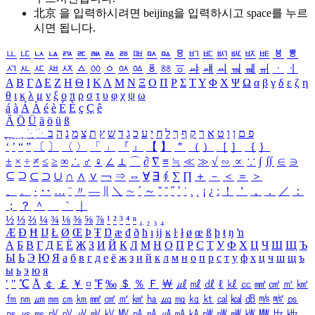
北京 을 입력하시려면
beijing
을 입력하시고 space를 누르
시면 됩니다.
ㅥ
ㅦ
ㅧ
ㅨ
ㅩ
ㅪ
ㅫ
ㅬ
ㅭ
ㅮ
ㅯ
ㅰ
ㅱ
ㅲ
ㅳ
ㅴ
ㅵ
ㅶ
ㅷ
ㅸ
ㅹ
ㅺ
ㅻ
ㅼ
ㅽ
ㅾ
ㅿ
ㆀ
ㆁ
ㆂ
ㆃ
ㆄ
ㆅ
ㆆ
ㆇ
ㆈ
ㆉ
ㆊ
ㆋ
ㆌ
ㆍ
ㆎ
Α
Β
Γ
Δ
Ε
Ζ
Η
Θ
Ι
Κ
Λ
Μ
Ν
Ξ
Ο
Π
Ρ
Σ
Τ
Υ
Φ
Χ
Ψ
Ω
α
β
γ
δ
ε
ζ
η
θ
ι
κ
λ
μ
ν
ξ
ο
π
ρ
σ
τ
υ
φ
χ
ψ
ω
á
à
Á
À
é
è
É
È
ç
Ç
ê
Ä
Ö
Ü
ä
ö
ü
ß
ְ
ֳ
ֲ
ֱ
ָ
ַ
ֵ
ֶ
ִ
ֹ
ּ
ֻ
ׂ
ׁ
ּ
ב
ה
נ
מ
צ
ת
ץ
ש
ד
ג
כ
ע
י
ח
ל
ך
ף
ק
ר
א
ט
ו
ן
ם
פ
‘
’
“
”
〔
〕
〈
〉
「
」
『
』
【
】
＂
（
）
［
］
｛
｝
±
×
÷
≠
≤
≥
∞
∴
♂
♀
∠
⊥
⌒
∂
∇
≡
≒
≪
≫
√
∽
∝
∵
∫
∬
∈
∋
⊆
⊇
⊂
⊃
∪
∩
∧
∨
￢
⇒
⇔
∀
∃
∮
∑
∏
＋
－
＜
＝
＞
、
。
·
‥
…
¨
〃
―
∥
＼
∼
´
～
ˇ
˘
˝
˚
˙
¸
˛
¡
¿
ː
！
＇
，
．
／
：
；
？
＾
＿
｀
｜
½
⅓
⅔
¼
¾
⅛
⅜
⅝
⅞
¹
²
³
⁴
ⁿ
₁
₂
₃
₄
Æ
Ð
Ħ
Ĳ
Ł
Ø
Œ
Þ
Ŧ
Ŋ
æ
đ
ð
ħ
ı
ĳ
ĸ
ŀ
ł
ø
œ
ß
þ
ŧ
ŋ
ŉ
А
Б
В
Г
Д
Е
Ё
Ж
З
И
Й
К
Л
М
Н
О
П
Р
С
Т
У
Ф
Х
Ц
Ч
Ш
Щ
Ъ
Ы
Ь
Э
Ю
Я
а
б
в
г
д
е
ё
ж
з
и
й
к
л
м
н
о
п
р
с
т
у
ф
х
ц
ч
ш
щ
ъ
ы
ь
э
ю
я
′
″
℃
Å
￠
￡
￥
¤
℉
‰
＄
％
Ｆ
￦
㎕
㎖
㎗
ℓ
㎘
㏄
㎣
㎤
㎥
㎦
㎙
㎚
㎛
㎜
㎝
㎞
㎟
㎠
㎡
㎢
㏊
㎍
㎎
㎏
㏏
㎈
㎉
㏈
㎧
㎨
㎰
㎱
㎲
㎳
㎴
㎵
㎶
㎷
㎸
㎹
㎀
㎁
㎂
㎃
㎄
㎺
㎻
㎽
㎾
㎿
㎐
㎑