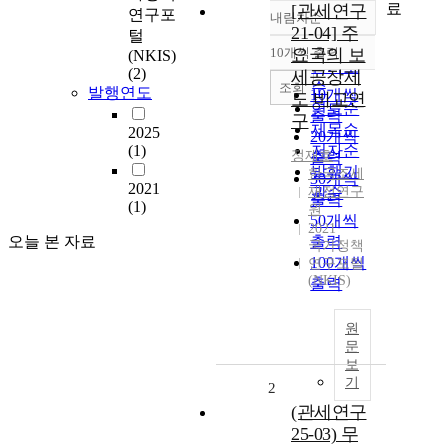
료
[관세연구
연구포
내림차순
정확도
21-04] 주
털
순
10개씩 출력
요국의 보
(NKIS)
내림차순
인기도
(2)
세공장제
순
조회
발행연도
10개씩
도 비교연
연도순
출력
구
제목순
2025
20개씩
(1)
저자순
정재호
출력
발행기
한국조세
30개씩
2021
재정연구
관순
출력
(1)
원
50개씩
2021
오늘 본 자료
출력
국가정책
100개씩
연구포털
(NKIS)
출력
원
문
보
기
2
(관세연구
25-03) 무