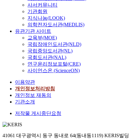
사서커뮤니티
기관회원
지식나눔(LOOK)
의학전자도서관(MEDLIS)
유관기관 사이트
교육부(MOE)
국립장애인도서관(NLD)
국립중앙도서관(NL)
국회도서관(NAL)
연구윤리정보포털(CRE)
사이언스온 (ScienceON)
이용약관
개인정보처리방침
개인정보 재동의
기관소개
저작물 게시중단요청
41061 대구광역시 동구 동내로 64(동내동1119) KERIS빌딩