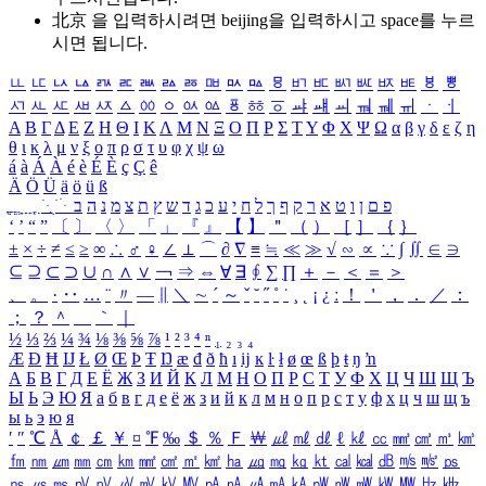
北京 을 입력하시려면
beijing
을 입력하시고 space를 누르
시면 됩니다.
ㅥ
ㅦ
ㅧ
ㅨ
ㅩ
ㅪ
ㅫ
ㅬ
ㅭ
ㅮ
ㅯ
ㅰ
ㅱ
ㅲ
ㅳ
ㅴ
ㅵ
ㅶ
ㅷ
ㅸ
ㅹ
ㅺ
ㅻ
ㅼ
ㅽ
ㅾ
ㅿ
ㆀ
ㆁ
ㆂ
ㆃ
ㆄ
ㆅ
ㆆ
ㆇ
ㆈ
ㆉ
ㆊ
ㆋ
ㆌ
ㆍ
ㆎ
Α
Β
Γ
Δ
Ε
Ζ
Η
Θ
Ι
Κ
Λ
Μ
Ν
Ξ
Ο
Π
Ρ
Σ
Τ
Υ
Φ
Χ
Ψ
Ω
α
β
γ
δ
ε
ζ
η
θ
ι
κ
λ
μ
ν
ξ
ο
π
ρ
σ
τ
υ
φ
χ
ψ
ω
á
à
Á
À
é
è
É
È
ç
Ç
ê
Ä
Ö
Ü
ä
ö
ü
ß
ְ
ֳ
ֲ
ֱ
ָ
ַ
ֵ
ֶ
ִ
ֹ
ּ
ֻ
ׂ
ׁ
ּ
ב
ה
נ
מ
צ
ת
ץ
ש
ד
ג
כ
ע
י
ח
ל
ך
ף
ק
ר
א
ט
ו
ן
ם
פ
‘
’
“
”
〔
〕
〈
〉
「
」
『
』
【
】
＂
（
）
［
］
｛
｝
±
×
÷
≠
≤
≥
∞
∴
♂
♀
∠
⊥
⌒
∂
∇
≡
≒
≪
≫
√
∽
∝
∵
∫
∬
∈
∋
⊆
⊇
⊂
⊃
∪
∩
∧
∨
￢
⇒
⇔
∀
∃
∮
∑
∏
＋
－
＜
＝
＞
、
。
·
‥
…
¨
〃
―
∥
＼
∼
´
～
ˇ
˘
˝
˚
˙
¸
˛
¡
¿
ː
！
＇
，
．
／
：
；
？
＾
＿
｀
｜
½
⅓
⅔
¼
¾
⅛
⅜
⅝
⅞
¹
²
³
⁴
ⁿ
₁
₂
₃
₄
Æ
Ð
Ħ
Ĳ
Ł
Ø
Œ
Þ
Ŧ
Ŋ
æ
đ
ð
ħ
ı
ĳ
ĸ
ŀ
ł
ø
œ
ß
þ
ŧ
ŋ
ŉ
А
Б
В
Г
Д
Е
Ё
Ж
З
И
Й
К
Л
М
Н
О
П
Р
С
Т
У
Ф
Х
Ц
Ч
Ш
Щ
Ъ
Ы
Ь
Э
Ю
Я
а
б
в
г
д
е
ё
ж
з
и
й
к
л
м
н
о
п
р
с
т
у
ф
х
ц
ч
ш
щ
ъ
ы
ь
э
ю
я
′
″
℃
Å
￠
￡
￥
¤
℉
‰
＄
％
Ｆ
￦
㎕
㎖
㎗
ℓ
㎘
㏄
㎣
㎤
㎥
㎦
㎙
㎚
㎛
㎜
㎝
㎞
㎟
㎠
㎡
㎢
㏊
㎍
㎎
㎏
㏏
㎈
㎉
㏈
㎧
㎨
㎰
㎱
㎲
㎳
㎴
㎵
㎶
㎷
㎸
㎹
㎀
㎁
㎂
㎃
㎄
㎺
㎻
㎽
㎾
㎿
㎐
㎑