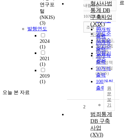
료
형사사법
연구포
내림차순
정확도
통계 DB
털
순
10개씩 출력
구축사업
(NKIS)
내림차순
인기도
(3)
(ⅩⅨ)
순
조회
발행연도
10개씩
연도순
박성훈
출력
제목순
한국형사·
2024
20개씩
법무정책
(1)
저자순
출력
연구원
발행기
30개씩
2024
2021
관순
출력
국가정책
(1)
연구포털
50개씩
(NKIS)
출력
2019
(1)
100개씩
출력
원
오늘 본 자료
문
보
기
2
범죄통계
DB 구축
사업
(XVI)