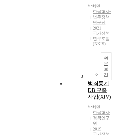
박형민
한국형사·
법무정책
연구원
2021
국가정책
연구포털
(NKIS)
원
문
보
기
3
범죄통계
DB 구축
사업(XIV)
박형민
한국형사
정책연구
원
2019
국가정책