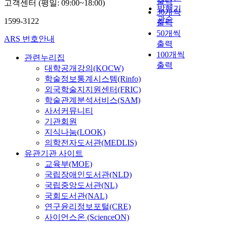
출력
고객센터 (평일: 09:00~18:00)
발행기
30개씩
관순
1599-3122
출력
50개씩
ARS 번호안내
출력
100개씩
관련누리집
출력
대학공개강의(KOCW)
학술정보통계시스템(Rinfo)
외국학술지지원센터(FRIC)
학술관계분석서비스(SAM)
사서커뮤니티
기관회원
지식나눔(LOOK)
의학전자도서관(MEDLIS)
유관기관 사이트
교육부(MOE)
국립장애인도서관(NLD)
국립중앙도서관(NL)
국회도서관(NAL)
연구윤리정보포털(CRE)
사이언스온 (ScienceON)