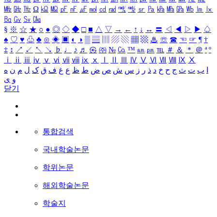
㎒
㎓
㎔
Ω
㏀
㏁
㎊
㎋
㎌
㏖
㏅
㎭
㎮
㎯
㏛
㎩
㎪
㎫
㎬
㏝
㏐
㏓
㏃
㏉
㏜
㏆
§
※
☆
★
○
●
◎
◇
◆
□
■
△
▽
→
←
↑
↓
↔
〓
◁
◀
▷
▶
♤
♠
♡
♥
♧
♣
⊙
◈
▣
◐
◑
▒
▤
▥
▨
▧
▦
▩
♨
☏
☎
☜
☞
¶
†
‡
↕
↗
↙
↖
↘
♭
♩
♪
♬
㉿
㈜
№
㏇
™
㏂
㏘
℡
＃
＆
＊
＠
ª
º
ⅰ
ⅱ
ⅲ
ⅳ
ⅴ
ⅵ
ⅶ
ⅷ
ⅸ
ⅹ
Ⅰ
Ⅱ
Ⅲ
Ⅳ
Ⅴ
Ⅵ
Ⅶ
Ⅷ
Ⅸ
Ⅹ
ا
ب
ت
ث
ج
ح
خ
د
ذ
ر
ز
س
ش
ص
ض
ط
ظ
ع
غ
ف
ق
ک
ل
م
ن
ه
و
ی
닫기
통합검색
국내학술논문
학위논문
해외학술논문
학술지