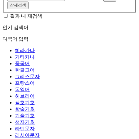
상세검색
결과 내 재검색
인기 검색어
다국어 입력
히라가나
가타카나
중국어
한글고어
그리스문자
프랑스어
독일어
히브리어
괄호기호
학술기호
기술기호
첨자기호
라틴문자
러시아문자