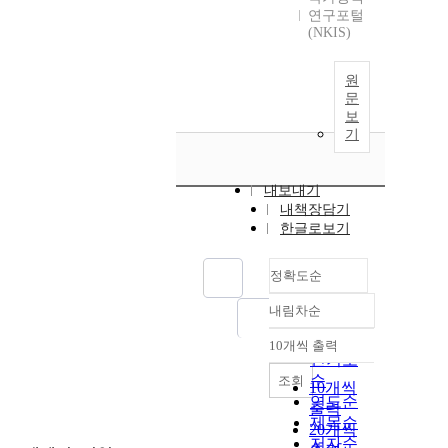
연구포털
(NKIS)
원
문
보
기
내보내기
내책장담기
한글로보기
정확도순
내림차순
정확도
순
10개씩 출력
내림차순
인기도
순
조회
10개씩
연도순
출력
제목순
20개씩
저자순