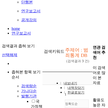
단행본
연구보고서
공개강의
home
연구보고서
검색결과 좁혀 보기
연관 검
주제어 : 범
검색키워드
색어 추
죄통계 DB
선택해제
천
(검색결과
3
건)
이 검색
좁혀본 항목 보기
어로 많
순서
이 본
자료
내보내기
검색량순
내책장담기
가나다순
한글로보기
1
발행기관
활용도
국
정확도순
높은 자
가정책