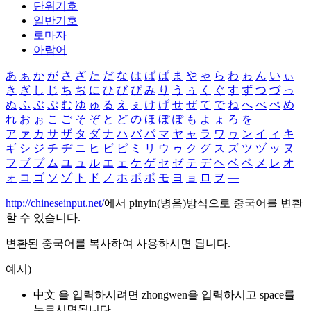
단위기호
일반기호
로마자
아랍어
あ
ぁ
か
が
さ
ざ
た
だ
な
は
ば
ぱ
ま
や
ゃ
ら
わ
ゎ
ん
い
ぃ
き
ぎ
し
じ
ち
ぢ
に
ひ
び
ぴ
み
り
う
ぅ
く
ぐ
す
ず
つ
づ
っ
ぬ
ふ
ぶ
ぷ
む
ゆ
ゅ
る
え
ぇ
け
げ
せ
ぜ
て
で
ね
へ
べ
ぺ
め
れ
お
ぉ
こ
ご
そ
ぞ
と
ど
の
ほ
ぼ
ぽ
も
よ
ょ
ろ
を
ア
ァ
カ
サ
ザ
タ
ダ
ナ
ハ
バ
パ
マ
ヤ
ャ
ラ
ワ
ヮ
ン
イ
ィ
キ
ギ
シ
ジ
チ
ヂ
ニ
ヒ
ビ
ピ
ミ
リ
ウ
ゥ
ク
グ
ス
ズ
ツ
ヅ
ッ
ヌ
フ
ブ
プ
ム
ユ
ュ
ル
エ
ェ
ケ
ゲ
セ
ゼ
テ
デ
ヘ
ベ
ペ
メ
レ
オ
ォ
コ
ゴ
ソ
ゾ
ト
ド
ノ
ホ
ボ
ポ
モ
ヨ
ョ
ロ
ヲ
―
http://chineseinput.net/
에서 pinyin(병음)방식으로 중국어를 변환
할 수 있습니다.
변환된 중국어를 복사하여 사용하시면 됩니다.
예시)
中文 을 입력하시려면
zhongwen
을 입력하시고 space를
누르시면됩니다.