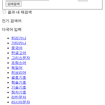
상세검색
결과 내 재검색
인기 검색어
다국어 입력
히라가나
가타카나
중국어
한글고어
그리스문자
프랑스어
독일어
히브리어
괄호기호
학술기호
기술기호
첨자기호
라틴문자
러시아문자