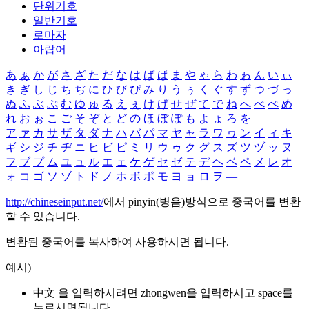
단위기호
일반기호
로마자
아랍어
あ
ぁ
か
が
さ
ざ
た
だ
な
は
ば
ぱ
ま
や
ゃ
ら
わ
ゎ
ん
い
ぃ
き
ぎ
し
じ
ち
ぢ
に
ひ
び
ぴ
み
り
う
ぅ
く
ぐ
す
ず
つ
づ
っ
ぬ
ふ
ぶ
ぷ
む
ゆ
ゅ
る
え
ぇ
け
げ
せ
ぜ
て
で
ね
へ
べ
ぺ
め
れ
お
ぉ
こ
ご
そ
ぞ
と
ど
の
ほ
ぼ
ぽ
も
よ
ょ
ろ
を
ア
ァ
カ
サ
ザ
タ
ダ
ナ
ハ
バ
パ
マ
ヤ
ャ
ラ
ワ
ヮ
ン
イ
ィ
キ
ギ
シ
ジ
チ
ヂ
ニ
ヒ
ビ
ピ
ミ
リ
ウ
ゥ
ク
グ
ス
ズ
ツ
ヅ
ッ
ヌ
フ
ブ
プ
ム
ユ
ュ
ル
エ
ェ
ケ
ゲ
セ
ゼ
テ
デ
ヘ
ベ
ペ
メ
レ
オ
ォ
コ
ゴ
ソ
ゾ
ト
ド
ノ
ホ
ボ
ポ
モ
ヨ
ョ
ロ
ヲ
―
http://chineseinput.net/
에서 pinyin(병음)방식으로 중국어를 변환
할 수 있습니다.
변환된 중국어를 복사하여 사용하시면 됩니다.
예시)
中文 을 입력하시려면
zhongwen
을 입력하시고 space를
누르시면됩니다.