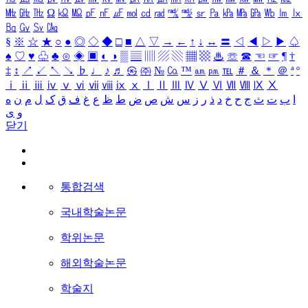
㎒
㎓
㎔
Ω
㏀
㏁
㎊
㎋
㎌
㏖
㏅
㎭
㎮
㎯
㏛
㎩
㎪
㎫
㎬
㏝
㏐
㏓
㏃
㏉
㏜
㏆
§
※
☆
★
○
●
◎
◇
◆
□
■
△
▽
→
←
↑
↓
↔
〓
◁
◀
▷
▶
♤
♠
♡
♥
♧
♣
⊙
◈
▣
◐
◑
▒
▤
▥
▨
▧
▦
▩
♨
☏
☎
☜
☞
¶
†
‡
↕
↗
↙
↖
↘
♭
♩
♪
♬
㉿
㈜
№
㏇
™
㏂
㏘
℡
＃
＆
＊
＠
ª
º
ⅰ
ⅱ
ⅲ
ⅳ
ⅴ
ⅵ
ⅶ
ⅷ
ⅸ
ⅹ
Ⅰ
Ⅱ
Ⅲ
Ⅳ
Ⅴ
Ⅵ
Ⅶ
Ⅷ
Ⅸ
Ⅹ
ا
ب
ت
ث
ج
ح
خ
د
ذ
ر
ز
س
ش
ص
ض
ط
ظ
ع
غ
ف
ق
ک
ل
م
ن
ه
و
ی
닫기
통합검색
국내학술논문
학위논문
해외학술논문
학술지