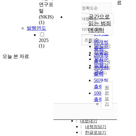
료
연구포
정확도순
털
공간으로
(NKIS)
내림차순
정확도
(1)
읽는 범죄
순
발행연도
10개씩 출력
데이터
내림차순
인기도
순
조회
2025
조영진
10개씩
(1)
건축공간
연도순
출력
연구원
제목순
20개씩
오늘 본 자료
2025
저자순
출력
국가정책
발행기
30개씩
연구포털
관순
(NKIS)
출력
50개씩
출력
원
100개씩
문
보
출력
기
내보내기
내책장담기
한글로보기