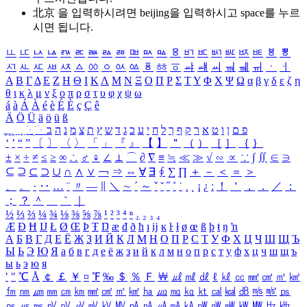
北京 을 입력하시려면
beijing
을 입력하시고 space를 누르
시면 됩니다.
ㅥ
ㅦ
ㅧ
ㅨ
ㅩ
ㅪ
ㅫ
ㅬ
ㅭ
ㅮ
ㅯ
ㅰ
ㅱ
ㅲ
ㅳ
ㅴ
ㅵ
ㅶ
ㅷ
ㅸ
ㅹ
ㅺ
ㅻ
ㅼ
ㅽ
ㅾ
ㅿ
ㆀ
ㆁ
ㆂ
ㆃ
ㆄ
ㆅ
ㆆ
ㆇ
ㆈ
ㆉ
ㆊ
ㆋ
ㆌ
ㆍ
ㆎ
Α
Β
Γ
Δ
Ε
Ζ
Η
Θ
Ι
Κ
Λ
Μ
Ν
Ξ
Ο
Π
Ρ
Σ
Τ
Υ
Φ
Χ
Ψ
Ω
α
β
γ
δ
ε
ζ
η
θ
ι
κ
λ
μ
ν
ξ
ο
π
ρ
σ
τ
υ
φ
χ
ψ
ω
á
à
Á
À
é
è
É
È
ç
Ç
ê
Ä
Ö
Ü
ä
ö
ü
ß
ְ
ֳ
ֲ
ֱ
ָ
ַ
ֵ
ֶ
ִ
ֹ
ּ
ֻ
ׂ
ׁ
ּ
ב
ה
נ
מ
צ
ת
ץ
ש
ד
ג
כ
ע
י
ח
ל
ך
ף
ק
ר
א
ט
ו
ן
ם
פ
‘
’
“
”
〔
〕
〈
〉
「
」
『
』
【
】
＂
（
）
［
］
｛
｝
±
×
÷
≠
≤
≥
∞
∴
♂
♀
∠
⊥
⌒
∂
∇
≡
≒
≪
≫
√
∽
∝
∵
∫
∬
∈
∋
⊆
⊇
⊂
⊃
∪
∩
∧
∨
￢
⇒
⇔
∀
∃
∮
∑
∏
＋
－
＜
＝
＞
、
。
·
‥
…
¨
〃
―
∥
＼
∼
´
～
ˇ
˘
˝
˚
˙
¸
˛
¡
¿
ː
！
＇
，
．
／
：
；
？
＾
＿
｀
｜
½
⅓
⅔
¼
¾
⅛
⅜
⅝
⅞
¹
²
³
⁴
ⁿ
₁
₂
₃
₄
Æ
Ð
Ħ
Ĳ
Ł
Ø
Œ
Þ
Ŧ
Ŋ
æ
đ
ð
ħ
ı
ĳ
ĸ
ŀ
ł
ø
œ
ß
þ
ŧ
ŋ
ŉ
А
Б
В
Г
Д
Е
Ё
Ж
З
И
Й
К
Л
М
Н
О
П
Р
С
Т
У
Ф
Х
Ц
Ч
Ш
Щ
Ъ
Ы
Ь
Э
Ю
Я
а
б
в
г
д
е
ё
ж
з
и
й
к
л
м
н
о
п
р
с
т
у
ф
х
ц
ч
ш
щ
ъ
ы
ь
э
ю
я
′
″
℃
Å
￠
￡
￥
¤
℉
‰
＄
％
Ｆ
￦
㎕
㎖
㎗
ℓ
㎘
㏄
㎣
㎤
㎥
㎦
㎙
㎚
㎛
㎜
㎝
㎞
㎟
㎠
㎡
㎢
㏊
㎍
㎎
㎏
㏏
㎈
㎉
㏈
㎧
㎨
㎰
㎱
㎲
㎳
㎴
㎵
㎶
㎷
㎸
㎹
㎀
㎁
㎂
㎃
㎄
㎺
㎻
㎽
㎾
㎿
㎐
㎑