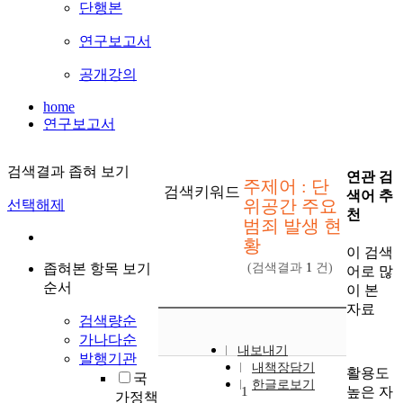
단행본
연구보고서
공개강의
home
연구보고서
검색결과 좁혀 보기
연관 검
주제어 : 단
검색키워드
색어 추
위공간 주요
선택해제
천
범죄 발생 현
황
이 검색
좁혀본 항목 보기
(검색결과
1
건)
어로 많
순서
이 본
자료
검색량순
가나다순
내보내기
발행기관
내책장담기
활용도
국
한글로보기
높은 자
1
가정책