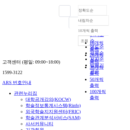
정확도순
내림차순
정확도
순
10개씩 출력
내림차순
인기도
순
조회
10개씩
연도순
출력
제목순
20개씩
저자순
출력
고객센터 (평일: 09:00~18:00)
발행기
30개씩
관순
1599-3122
출력
50개씩
ARS 번호안내
출력
100개씩
관련누리집
출력
대학공개강의(KOCW)
학술정보통계시스템(Rinfo)
외국학술지지원센터(FRIC)
학술관계분석서비스(SAM)
사서커뮤니티
기관회원