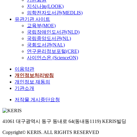
지식나눔(LOOK)
의학전자도서관(MEDLIS)
유관기관 사이트
교육부(MOE)
국립장애인도서관(NLD)
국립중앙도서관(NL)
국회도서관(NAL)
연구윤리정보포털(CRE)
사이언스온 (ScienceON)
이용약관
개인정보처리방침
개인정보 재동의
기관소개
저작물 게시중단요청
41061 대구광역시 동구 동내로 64(동내동1119) KERIS빌딩
Copyright© KERIS. ALL RIGHTS RESERVED