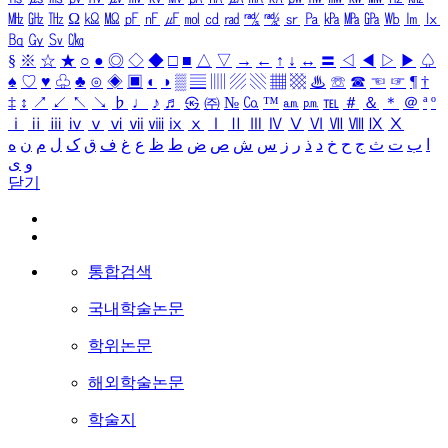
㎒
㎓
㎔
Ω
㏀
㏁
㎊
㎋
㎌
㏖
㏅
㎭
㎮
㎯
㏛
㎩
㎪
㎫
㎬
㏝
㏐
㏓
㏃
㏉
㏜
㏆
§
※
☆
★
○
●
◎
◇
◆
□
■
△
▽
→
←
↑
↓
↔
〓
◁
◀
▷
▶
♤
♠
♡
♥
♧
♣
⊙
◈
▣
◐
◑
▒
▤
▥
▨
▧
▦
▩
♨
☏
☎
☜
☞
¶
†
‡
↕
↗
↙
↖
↘
♭
♩
♪
♬
㉿
㈜
№
㏇
™
㏂
㏘
℡
＃
＆
＊
＠
ª
º
ⅰ
ⅱ
ⅲ
ⅳ
ⅴ
ⅵ
ⅶ
ⅷ
ⅸ
ⅹ
Ⅰ
Ⅱ
Ⅲ
Ⅳ
Ⅴ
Ⅵ
Ⅶ
Ⅷ
Ⅸ
Ⅹ
ا
ب
ت
ث
ج
ح
خ
د
ذ
ر
ز
س
ش
ص
ض
ط
ظ
ع
غ
ف
ق
ک
ل
م
ن
ه
و
ی
닫기
통합검색
국내학술논문
학위논문
해외학술논문
학술지