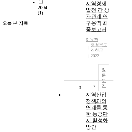
지역경제
2004
발전 간 상
(1)
관관계 연
구용역 최
오늘 본 자료
종보고서
이유환
충청북도
진천군
2022
원
문
보
기
3
지역산업
정책과의
연계를 통
한 농공단
지 활성화
방안