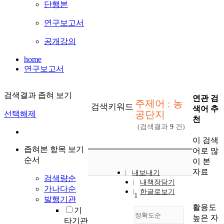
단행본
연구보고서
공개강의
home
연구보고서
검색결과 좁혀 보기
연관 검
주제어 : 농
검색키워드
색어 추
공단지
선택해제
천
(검색결과
9
건)
이 검색
좁혀본 항목 보기
어로 많
순서
이 본
자료
내보내기
검색량순
내책장담기
가나다순
한글로보기
1
발행기관
활용도
기
정확도순
높은 자
타기관