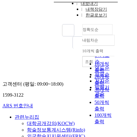
내보내기
내책장담기
한글로보기
정확도순
내림차순
정확도
순
10개씩 출력
내림차순
인기도
순
조회
10개씩
연도순
출력
제목순
20개씩
저자순
출력
고객센터 (평일: 09:00~18:00)
발행기
30개씩
관순
1599-3122
출력
50개씩
ARS 번호안내
출력
100개씩
관련누리집
출력
대학공개강의(KOCW)
학술정보통계시스템(Rinfo)
외국학술지지원센터(FRIC)