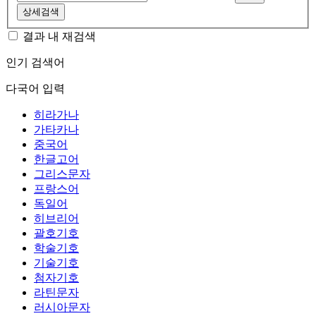
상세검색
결과 내 재검색
인기 검색어
다국어 입력
히라가나
가타카나
중국어
한글고어
그리스문자
프랑스어
독일어
히브리어
괄호기호
학술기호
기술기호
첨자기호
라틴문자
러시아문자