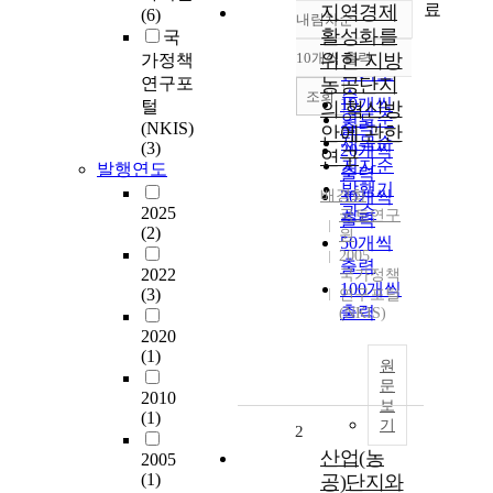
료
지역경제
(6)
내림차순
정확도
활성화를
국
순
10개씩 출력
위한 지방
가정책
내림차순
인기도
연구포
농공단지
순
조회
10개씩
털
의 혁신방
연도순
출력
(NKIS)
안에 관한
제목순
(3)
20개씩
연구
저자순
발행연도
출력
발행기
배경화
30개씩
관순
2025
국토연구
출력
(2)
원
50개씩
2005
출력
2022
국가정책
100개씩
(3)
연구포털
출력
(NKIS)
2020
(1)
원
문
2010
보
(1)
기
2
산업(농
2005
(1)
공)단지와