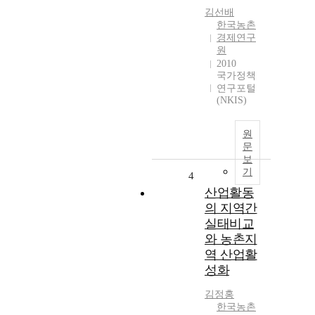
김선배
한국농촌
경제연구
원
2010
국가정책
연구포털
(NKIS)
원
문
보
기
4
산업활동
의 지역간
실태비교
와 농촌지
역 산업활
성화
김정홍
한국농촌