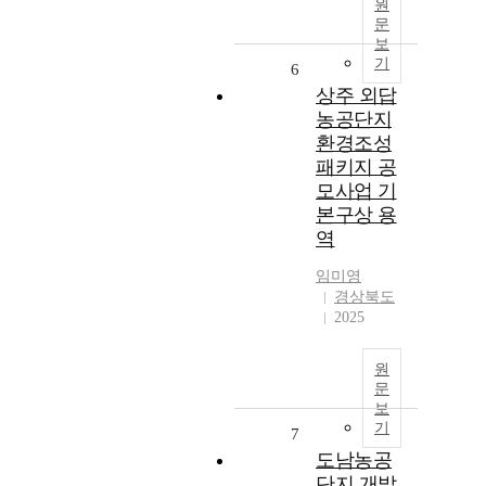
원
문
보
기
6
상주 외답
농공단지
환경조성
패키지 공
모사업 기
본구상 용
역
임미영
경상북도
2025
원
문
보
기
7
도남농공
단지 개발