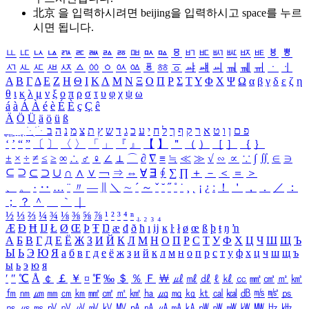
北京 을 입력하시려면
beijing
을 입력하시고 space를 누르
시면 됩니다.
ㅥ
ㅦ
ㅧ
ㅨ
ㅩ
ㅪ
ㅫ
ㅬ
ㅭ
ㅮ
ㅯ
ㅰ
ㅱ
ㅲ
ㅳ
ㅴ
ㅵ
ㅶ
ㅷ
ㅸ
ㅹ
ㅺ
ㅻ
ㅼ
ㅽ
ㅾ
ㅿ
ㆀ
ㆁ
ㆂ
ㆃ
ㆄ
ㆅ
ㆆ
ㆇ
ㆈ
ㆉ
ㆊ
ㆋ
ㆌ
ㆍ
ㆎ
Α
Β
Γ
Δ
Ε
Ζ
Η
Θ
Ι
Κ
Λ
Μ
Ν
Ξ
Ο
Π
Ρ
Σ
Τ
Υ
Φ
Χ
Ψ
Ω
α
β
γ
δ
ε
ζ
η
θ
ι
κ
λ
μ
ν
ξ
ο
π
ρ
σ
τ
υ
φ
χ
ψ
ω
á
à
Á
À
é
è
É
È
ç
Ç
ê
Ä
Ö
Ü
ä
ö
ü
ß
ְ
ֳ
ֲ
ֱ
ָ
ַ
ֵ
ֶ
ִ
ֹ
ּ
ֻ
ׂ
ׁ
ּ
ב
ה
נ
מ
צ
ת
ץ
ש
ד
ג
כ
ע
י
ח
ל
ך
ף
ק
ר
א
ט
ו
ן
ם
פ
‘
’
“
”
〔
〕
〈
〉
「
」
『
』
【
】
＂
（
）
［
］
｛
｝
±
×
÷
≠
≤
≥
∞
∴
♂
♀
∠
⊥
⌒
∂
∇
≡
≒
≪
≫
√
∽
∝
∵
∫
∬
∈
∋
⊆
⊇
⊂
⊃
∪
∩
∧
∨
￢
⇒
⇔
∀
∃
∮
∑
∏
＋
－
＜
＝
＞
、
。
·
‥
…
¨
〃
―
∥
＼
∼
´
～
ˇ
˘
˝
˚
˙
¸
˛
¡
¿
ː
！
＇
，
．
／
：
；
？
＾
＿
｀
｜
½
⅓
⅔
¼
¾
⅛
⅜
⅝
⅞
¹
²
³
⁴
ⁿ
₁
₂
₃
₄
Æ
Ð
Ħ
Ĳ
Ł
Ø
Œ
Þ
Ŧ
Ŋ
æ
đ
ð
ħ
ı
ĳ
ĸ
ŀ
ł
ø
œ
ß
þ
ŧ
ŋ
ŉ
А
Б
В
Г
Д
Е
Ё
Ж
З
И
Й
К
Л
М
Н
О
П
Р
С
Т
У
Ф
Х
Ц
Ч
Ш
Щ
Ъ
Ы
Ь
Э
Ю
Я
а
б
в
г
д
е
ё
ж
з
и
й
к
л
м
н
о
п
р
с
т
у
ф
х
ц
ч
ш
щ
ъ
ы
ь
э
ю
я
′
″
℃
Å
￠
￡
￥
¤
℉
‰
＄
％
Ｆ
￦
㎕
㎖
㎗
ℓ
㎘
㏄
㎣
㎤
㎥
㎦
㎙
㎚
㎛
㎜
㎝
㎞
㎟
㎠
㎡
㎢
㏊
㎍
㎎
㎏
㏏
㎈
㎉
㏈
㎧
㎨
㎰
㎱
㎲
㎳
㎴
㎵
㎶
㎷
㎸
㎹
㎀
㎁
㎂
㎃
㎄
㎺
㎻
㎽
㎾
㎿
㎐
㎑