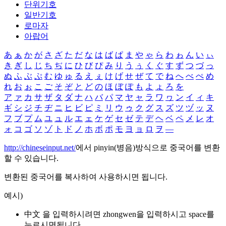
단위기호
일반기호
로마자
아랍어
あ
ぁ
か
が
さ
ざ
た
だ
な
は
ば
ぱ
ま
や
ゃ
ら
わ
ゎ
ん
い
ぃ
き
ぎ
し
じ
ち
ぢ
に
ひ
び
ぴ
み
り
う
ぅ
く
ぐ
す
ず
つ
づ
っ
ぬ
ふ
ぶ
ぷ
む
ゆ
ゅ
る
え
ぇ
け
げ
せ
ぜ
て
で
ね
へ
べ
ぺ
め
れ
お
ぉ
こ
ご
そ
ぞ
と
ど
の
ほ
ぼ
ぽ
も
よ
ょ
ろ
を
ア
ァ
カ
サ
ザ
タ
ダ
ナ
ハ
バ
パ
マ
ヤ
ャ
ラ
ワ
ヮ
ン
イ
ィ
キ
ギ
シ
ジ
チ
ヂ
ニ
ヒ
ビ
ピ
ミ
リ
ウ
ゥ
ク
グ
ス
ズ
ツ
ヅ
ッ
ヌ
フ
ブ
プ
ム
ユ
ュ
ル
エ
ェ
ケ
ゲ
セ
ゼ
テ
デ
ヘ
ベ
ペ
メ
レ
オ
ォ
コ
ゴ
ソ
ゾ
ト
ド
ノ
ホ
ボ
ポ
モ
ヨ
ョ
ロ
ヲ
―
http://chineseinput.net/
에서 pinyin(병음)방식으로 중국어를 변환
할 수 있습니다.
변환된 중국어를 복사하여 사용하시면 됩니다.
예시)
中文 을 입력하시려면
zhongwen
을 입력하시고 space를
누르시면됩니다.