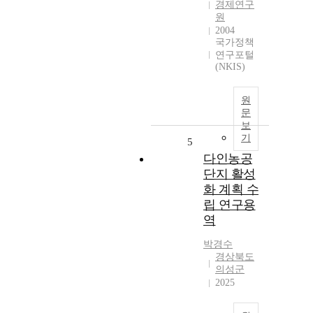
경제연구
원
2004
국가정책
연구포털
(NKIS)
원
문
보
기
5
다인농공
단지 활성
화 계획 수
립 연구용
역
박경수
경상북도
의성군
2025