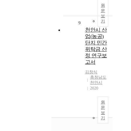
원
문
보
기
9
천안시 산
업(농공)
단지 민간
위탁금 산
정 연구보
고서
김창식
충청남도
천안시
2020
원
문
보
기