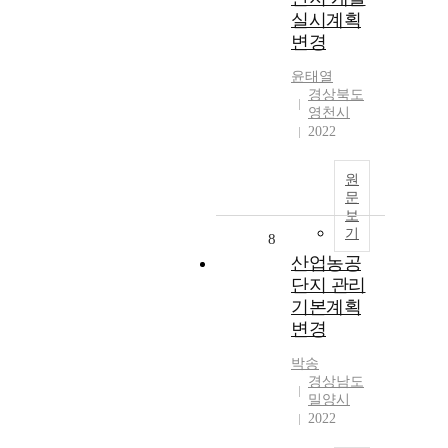
실시계획
변경
윤태열
경상북도
영천시
2022
원
문
보
기
8
산업농공
단지 관리
기본계획
변경
박송
경상남도
밀양시
2022