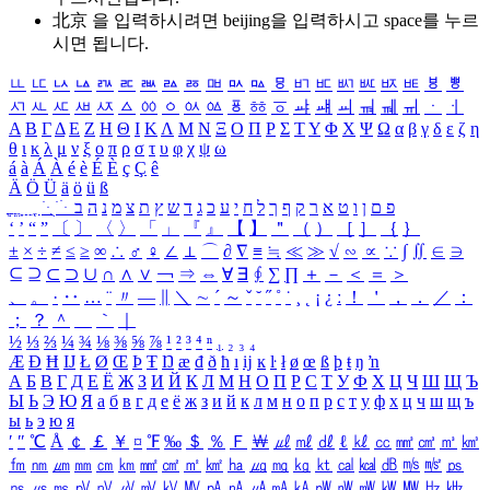
北京 을 입력하시려면
beijing
을 입력하시고 space를 누르
시면 됩니다.
ㅥ
ㅦ
ㅧ
ㅨ
ㅩ
ㅪ
ㅫ
ㅬ
ㅭ
ㅮ
ㅯ
ㅰ
ㅱ
ㅲ
ㅳ
ㅴ
ㅵ
ㅶ
ㅷ
ㅸ
ㅹ
ㅺ
ㅻ
ㅼ
ㅽ
ㅾ
ㅿ
ㆀ
ㆁ
ㆂ
ㆃ
ㆄ
ㆅ
ㆆ
ㆇ
ㆈ
ㆉ
ㆊ
ㆋ
ㆌ
ㆍ
ㆎ
Α
Β
Γ
Δ
Ε
Ζ
Η
Θ
Ι
Κ
Λ
Μ
Ν
Ξ
Ο
Π
Ρ
Σ
Τ
Υ
Φ
Χ
Ψ
Ω
α
β
γ
δ
ε
ζ
η
θ
ι
κ
λ
μ
ν
ξ
ο
π
ρ
σ
τ
υ
φ
χ
ψ
ω
á
à
Á
À
é
è
É
È
ç
Ç
ê
Ä
Ö
Ü
ä
ö
ü
ß
ְ
ֳ
ֲ
ֱ
ָ
ַ
ֵ
ֶ
ִ
ֹ
ּ
ֻ
ׂ
ׁ
ּ
ב
ה
נ
מ
צ
ת
ץ
ש
ד
ג
כ
ע
י
ח
ל
ך
ף
ק
ר
א
ט
ו
ן
ם
פ
‘
’
“
”
〔
〕
〈
〉
「
」
『
』
【
】
＂
（
）
［
］
｛
｝
±
×
÷
≠
≤
≥
∞
∴
♂
♀
∠
⊥
⌒
∂
∇
≡
≒
≪
≫
√
∽
∝
∵
∫
∬
∈
∋
⊆
⊇
⊂
⊃
∪
∩
∧
∨
￢
⇒
⇔
∀
∃
∮
∑
∏
＋
－
＜
＝
＞
、
。
·
‥
…
¨
〃
―
∥
＼
∼
´
～
ˇ
˘
˝
˚
˙
¸
˛
¡
¿
ː
！
＇
，
．
／
：
；
？
＾
＿
｀
｜
½
⅓
⅔
¼
¾
⅛
⅜
⅝
⅞
¹
²
³
⁴
ⁿ
₁
₂
₃
₄
Æ
Ð
Ħ
Ĳ
Ł
Ø
Œ
Þ
Ŧ
Ŋ
æ
đ
ð
ħ
ı
ĳ
ĸ
ŀ
ł
ø
œ
ß
þ
ŧ
ŋ
ŉ
А
Б
В
Г
Д
Е
Ё
Ж
З
И
Й
К
Л
М
Н
О
П
Р
С
Т
У
Ф
Х
Ц
Ч
Ш
Щ
Ъ
Ы
Ь
Э
Ю
Я
а
б
в
г
д
е
ё
ж
з
и
й
к
л
м
н
о
п
р
с
т
у
ф
х
ц
ч
ш
щ
ъ
ы
ь
э
ю
я
′
″
℃
Å
￠
￡
￥
¤
℉
‰
＄
％
Ｆ
￦
㎕
㎖
㎗
ℓ
㎘
㏄
㎣
㎤
㎥
㎦
㎙
㎚
㎛
㎜
㎝
㎞
㎟
㎠
㎡
㎢
㏊
㎍
㎎
㎏
㏏
㎈
㎉
㏈
㎧
㎨
㎰
㎱
㎲
㎳
㎴
㎵
㎶
㎷
㎸
㎹
㎀
㎁
㎂
㎃
㎄
㎺
㎻
㎽
㎾
㎿
㎐
㎑