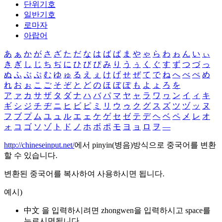
단위기호
일반기호
로마자
아랍어
あ
ぁ
か
が
さ
ざ
た
だ
な
は
ば
ぱ
ま
や
ゃ
ら
わ
ゎ
ん
い
ぃ
き
ぎ
し
じ
ち
ぢ
に
ひ
び
ぴ
み
り
う
ぅ
く
ぐ
す
ず
つ
づ
っ
ぬ
ふ
ぶ
ぷ
む
ゆ
ゅ
る
え
ぇ
け
げ
せ
ぜ
て
で
ね
へ
べ
ぺ
め
れ
お
ぉ
こ
ご
そ
ぞ
と
ど
の
ほ
ぼ
ぽ
も
よ
ょ
ろ
を
ア
ァ
カ
サ
ザ
タ
ダ
ナ
ハ
バ
パ
マ
ヤ
ャ
ラ
ワ
ヮ
ン
イ
ィ
キ
ギ
シ
ジ
チ
ヂ
ニ
ヒ
ビ
ピ
ミ
リ
ウ
ゥ
ク
グ
ス
ズ
ツ
ヅ
ッ
ヌ
フ
ブ
プ
ム
ユ
ュ
ル
エ
ェ
ケ
ゲ
セ
ゼ
テ
デ
ヘ
ベ
ペ
メ
レ
オ
ォ
コ
ゴ
ソ
ゾ
ト
ド
ノ
ホ
ボ
ポ
モ
ヨ
ョ
ロ
ヲ
―
http://chineseinput.net/
에서 pinyin(병음)방식으로 중국어를 변환
할 수 있습니다.
변환된 중국어를 복사하여 사용하시면 됩니다.
예시)
中文 을 입력하시려면
zhongwen
을 입력하시고 space를
누르시면됩니다.