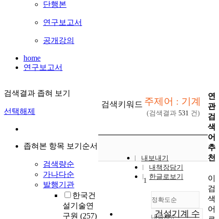
단행본
연구보고서
공개강의
home
연구보고서
검색결과 좁혀 보기
연
주제어 : 기계
검색키워드
관
선택해제
(검색결과
531
건)
검
색
어
좁혀본 항목 보기순서
추
천
내보내기
검색량순
내책장담기
가나다순
한글로보기
이
1
발행기관
검
한국건
색
정확도순
설기술연
어
건설기계 수
구원
(257)
내림차순