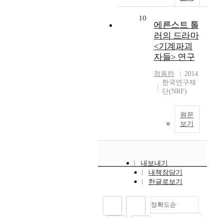
10
에른스트 톨
러의 드라마
<기계파괴
자들> 연구
정동란
2014
한국연구재
단(NRF)
원문
보기
내보내기
내책장담기
한글로보기
정확도순