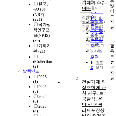
로
정확도
급계획 수립
한국연
많
순
10개씩 출력
연구
구재단
내림차순
이
인기도
(NRF)
본
순
조회
김병화(한국건
10개씩
(221)
자
설기술연구원)
,
연도순
출력
국가정
김인유(건설기
료
제목순
20개씩
책연구포
계산업연구원)
저자순
출력
털(NKIS)
국토해양부
발행기
(30)
30개씩
2008
관순
활
기타기
한국건설기
출력
술연구원
용
관
(21)
50개씩
도
출력
dCollection
높
100개씩
원문
(2)
은
출력
보기
발행연도
자
2026
료
2
(1)
건설기계 적
2025
정조합에 관
(3)
한 연구: 토
2024
공굴삭, 운
(5)
반 및 콘크
2023
리트포장장
(4)