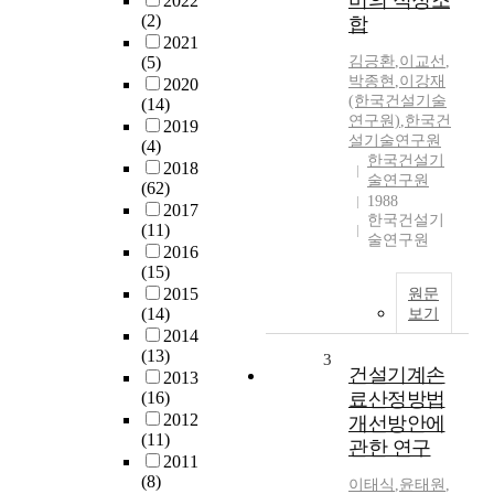
비의 적정조
2022
(2)
합
2021
(5)
김긍환
,
이교선
,
박종현
,
이강재
2020
(한국건설기술
(14)
연구원)
,
한국건
2019
설기술연구원
(4)
한국건설기
2018
술연구원
(62)
1988
2017
한국건설기
(11)
술연구원
2016
(15)
2015
원문
(14)
보기
2014
(13)
3
건설기계손
2013
(16)
료산정방법
2012
개선방안에
(11)
관한 연구
2011
(8)
이태식
,
윤태원
,