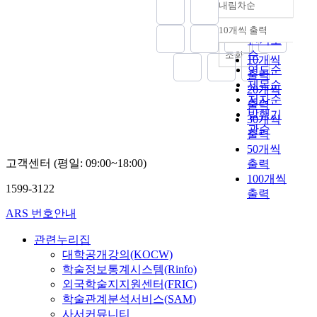
내림차순
정확도
순
10개씩 출력
내림차순
인기도
순
조회
10개씩
연도순
출력
제목순
20개씩
저자순
출력
발행기
30개씩
관순
출력
50개씩
고객센터 (평일: 09:00~18:00)
출력
100개씩
1599-3122
출력
ARS 번호안내
관련누리집
대학공개강의(KOCW)
학술정보통계시스템(Rinfo)
외국학술지지원센터(FRIC)
학술관계분석서비스(SAM)
사서커뮤니티