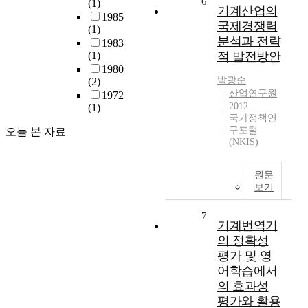
6
(1)
기계산업의
1985
국제경쟁력
(1)
분석과 전략
1983
(1)
적 발전방안
1980
박광순
(2)
산업연구원
1972
2012
(1)
국가정책연
구포털
오늘 본 자료
(NKIS)
원문
보기
7
기계번역기
의 정확성
평가 및 영
어학습에서
의 효과성
평가와 활용