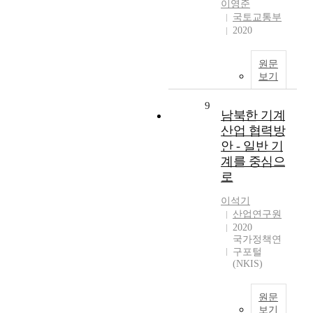
이영준
국토교통부
2020
원문
보기
9
남북한 기계
산업 협력방
안 - 일반 기
계를 중심으
로
이석기
산업연구원
2020
국가정책연
구포털
(NKIS)
원문
보기