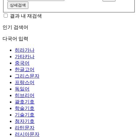
상세검색
결과 내 재검색
인기 검색어
다국어 입력
히라가나
가타카나
중국어
한글고어
그리스문자
프랑스어
독일어
히브리어
괄호기호
학술기호
기술기호
첨자기호
라틴문자
러시아문자