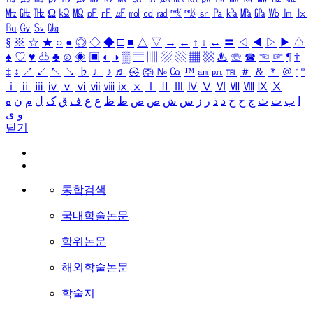
㎒
㎓
㎔
Ω
㏀
㏁
㎊
㎋
㎌
㏖
㏅
㎭
㎮
㎯
㏛
㎩
㎪
㎫
㎬
㏝
㏐
㏓
㏃
㏉
㏜
㏆
§
※
☆
★
○
●
◎
◇
◆
□
■
△
▽
→
←
↑
↓
↔
〓
◁
◀
▷
▶
♤
♠
♡
♥
♧
♣
⊙
◈
▣
◐
◑
▒
▤
▥
▨
▧
▦
▩
♨
☏
☎
☜
☞
¶
†
‡
↕
↗
↙
↖
↘
♭
♩
♪
♬
㉿
㈜
№
㏇
™
㏂
㏘
℡
＃
＆
＊
＠
ª
º
ⅰ
ⅱ
ⅲ
ⅳ
ⅴ
ⅵ
ⅶ
ⅷ
ⅸ
ⅹ
Ⅰ
Ⅱ
Ⅲ
Ⅳ
Ⅴ
Ⅵ
Ⅶ
Ⅷ
Ⅸ
Ⅹ
ا
ب
ت
ث
ج
ح
خ
د
ذ
ر
ز
س
ش
ص
ض
ط
ظ
ع
غ
ف
ق
ک
ل
م
ن
ه
و
ی
닫기
통합검색
국내학술논문
학위논문
해외학술논문
학술지