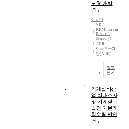
모형 개발
연구
이상민
NRF
KRM(Korean
Research
Memory)
2018
한국연구재
단(NRF)
원문
보기
8
기계설비산
업 실태조사
및 기계설비
발전 기본계
획수립 방안
연구