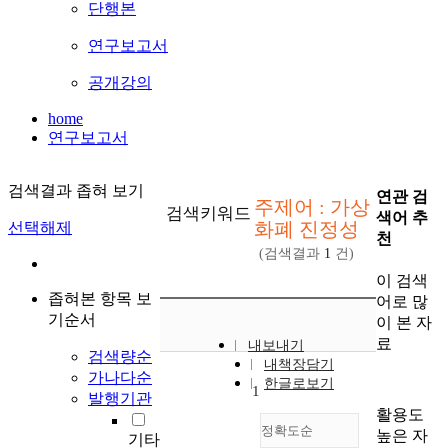
단행본
연구보고서
공개강의
home
연구보고서
검색결과 좁혀 보기
연관 검
주제어 : 가상
검색키워드
색어 추
화폐 진정성
선택해제
천
(검색결과
1
건)
이 검색
좁혀본 항목 보
어로 많
기순서
이 본 자
료
내보내기
검색량순
내책장담기
가나다순
한글로보기
1
발행기관
활용도
정확도순
높은 자
기타