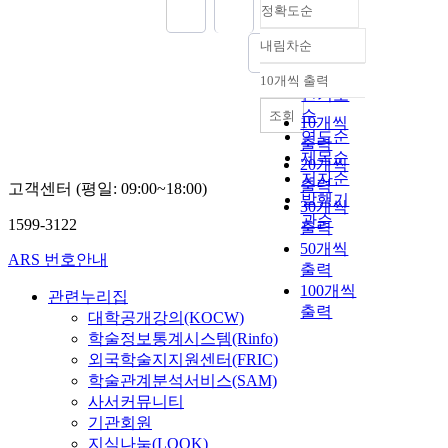
정확도순
내림차순
정확도
순
10개씩 출력
내림차순
인기도
순
조회
10개씩
연도순
출력
제목순
20개씩
저자순
출력
고객센터 (평일: 09:00~18:00)
발행기
30개씩
관순
1599-3122
출력
50개씩
ARS 번호안내
출력
100개씩
관련누리집
출력
대학공개강의(KOCW)
학술정보통계시스템(Rinfo)
외국학술지지원센터(FRIC)
학술관계분석서비스(SAM)
사서커뮤니티
기관회원
지식나눔(LOOK)