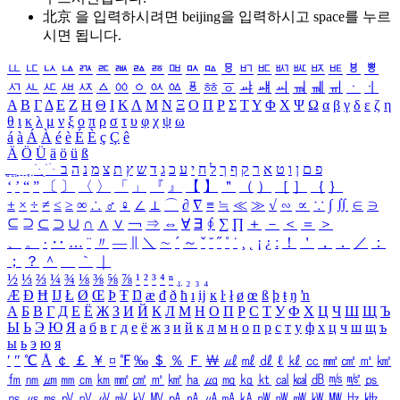
北京 을 입력하시려면
beijing
을 입력하시고 space를 누르
시면 됩니다.
ㅥ
ㅦ
ㅧ
ㅨ
ㅩ
ㅪ
ㅫ
ㅬ
ㅭ
ㅮ
ㅯ
ㅰ
ㅱ
ㅲ
ㅳ
ㅴ
ㅵ
ㅶ
ㅷ
ㅸ
ㅹ
ㅺ
ㅻ
ㅼ
ㅽ
ㅾ
ㅿ
ㆀ
ㆁ
ㆂ
ㆃ
ㆄ
ㆅ
ㆆ
ㆇ
ㆈ
ㆉ
ㆊ
ㆋ
ㆌ
ㆍ
ㆎ
Α
Β
Γ
Δ
Ε
Ζ
Η
Θ
Ι
Κ
Λ
Μ
Ν
Ξ
Ο
Π
Ρ
Σ
Τ
Υ
Φ
Χ
Ψ
Ω
α
β
γ
δ
ε
ζ
η
θ
ι
κ
λ
μ
ν
ξ
ο
π
ρ
σ
τ
υ
φ
χ
ψ
ω
á
à
Á
À
é
è
É
È
ç
Ç
ê
Ä
Ö
Ü
ä
ö
ü
ß
ְ
ֳ
ֲ
ֱ
ָ
ַ
ֵ
ֶ
ִ
ֹ
ּ
ֻ
ׂ
ׁ
ּ
ב
ה
נ
מ
צ
ת
ץ
ש
ד
ג
כ
ע
י
ח
ל
ך
ף
ק
ר
א
ט
ו
ן
ם
פ
‘
’
“
”
〔
〕
〈
〉
「
」
『
』
【
】
＂
（
）
［
］
｛
｝
±
×
÷
≠
≤
≥
∞
∴
♂
♀
∠
⊥
⌒
∂
∇
≡
≒
≪
≫
√
∽
∝
∵
∫
∬
∈
∋
⊆
⊇
⊂
⊃
∪
∩
∧
∨
￢
⇒
⇔
∀
∃
∮
∑
∏
＋
－
＜
＝
＞
、
。
·
‥
…
¨
〃
―
∥
＼
∼
´
～
ˇ
˘
˝
˚
˙
¸
˛
¡
¿
ː
！
＇
，
．
／
：
；
？
＾
＿
｀
｜
½
⅓
⅔
¼
¾
⅛
⅜
⅝
⅞
¹
²
³
⁴
ⁿ
₁
₂
₃
₄
Æ
Ð
Ħ
Ĳ
Ł
Ø
Œ
Þ
Ŧ
Ŋ
æ
đ
ð
ħ
ı
ĳ
ĸ
ŀ
ł
ø
œ
ß
þ
ŧ
ŋ
ŉ
А
Б
В
Г
Д
Е
Ё
Ж
З
И
Й
К
Л
М
Н
О
П
Р
С
Т
У
Ф
Х
Ц
Ч
Ш
Щ
Ъ
Ы
Ь
Э
Ю
Я
а
б
в
г
д
е
ё
ж
з
и
й
к
л
м
н
о
п
р
с
т
у
ф
х
ц
ч
ш
щ
ъ
ы
ь
э
ю
я
′
″
℃
Å
￠
￡
￥
¤
℉
‰
＄
％
Ｆ
￦
㎕
㎖
㎗
ℓ
㎘
㏄
㎣
㎤
㎥
㎦
㎙
㎚
㎛
㎜
㎝
㎞
㎟
㎠
㎡
㎢
㏊
㎍
㎎
㎏
㏏
㎈
㎉
㏈
㎧
㎨
㎰
㎱
㎲
㎳
㎴
㎵
㎶
㎷
㎸
㎹
㎀
㎁
㎂
㎃
㎄
㎺
㎻
㎽
㎾
㎿
㎐
㎑