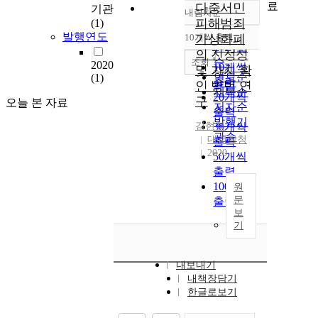
료
다중서민
기관
내림차순
정확도
피해범죄
(1)
순
발행연도
10개씩 출력
가상화폐
내림차순
인기도
의 진정성
순
조회
2020
10개씩
및 가치 확
연도순
(1)
출력
인 방법 연
제목순
20개씩
구
오늘 본 자료
저자순
출력
발행기
김현철
30개씩
관순
대검찰청
출력
2020
50개씩
출력
100개씩
원
문
출력
보
기
내보내기
내책장담기
한글로보기