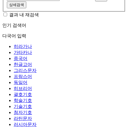
상세검색
결과 내 재검색
인기 검색어
다국어 입력
히라가나
가타카나
중국어
한글고어
그리스문자
프랑스어
독일어
히브리어
괄호기호
학술기호
기술기호
첨자기호
라틴문자
러시아문자