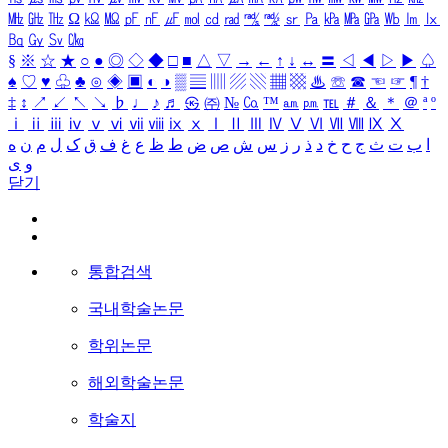
㎒
㎓
㎔
Ω
㏀
㏁
㎊
㎋
㎌
㏖
㏅
㎭
㎮
㎯
㏛
㎩
㎪
㎫
㎬
㏝
㏐
㏓
㏃
㏉
㏜
㏆
§
※
☆
★
○
●
◎
◇
◆
□
■
△
▽
→
←
↑
↓
↔
〓
◁
◀
▷
▶
♤
♠
♡
♥
♧
♣
⊙
◈
▣
◐
◑
▒
▤
▥
▨
▧
▦
▩
♨
☏
☎
☜
☞
¶
†
‡
↕
↗
↙
↖
↘
♭
♩
♪
♬
㉿
㈜
№
㏇
™
㏂
㏘
℡
＃
＆
＊
＠
ª
º
ⅰ
ⅱ
ⅲ
ⅳ
ⅴ
ⅵ
ⅶ
ⅷ
ⅸ
ⅹ
Ⅰ
Ⅱ
Ⅲ
Ⅳ
Ⅴ
Ⅵ
Ⅶ
Ⅷ
Ⅸ
Ⅹ
ا
ب
ت
ث
ج
ح
خ
د
ذ
ر
ز
س
ش
ص
ض
ط
ظ
ع
غ
ف
ق
ک
ل
م
ن
ه
و
ی
닫기
통합검색
국내학술논문
학위논문
해외학술논문
학술지