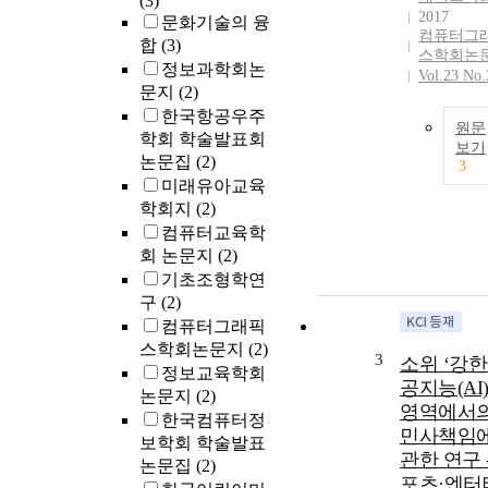
(3)
2017
문화기술의 융
컴퓨터그
합
(3)
스학회논
정보과학회논
Vol.23 No.
문지
(2)
한국항공우주
원문
학회 학술발표회
보기
논문집
(2)
3
미래유아교육
학회지
(2)
컴퓨터교육학
회 논문지
(2)
기초조형학연
구
(2)
컴퓨터그래픽
스학회논문지
(2)
3
소위 ‘강한
정보교육학회
공지능(AI)
논문지
(2)
영역에서
한국컴퓨터정
민사책임
보학회 학술발표
관한 연구 
논문집
(2)
포츠·엔터