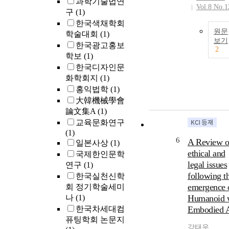
과학기술법연
Vol.8 No.1
구
(1)
한국색채학회
원문
학술대회
(1)
보기
한국광고홍보
2
학보
(1)
한국디자인문
화학회지
(1)
홍익법학
(1)
大韓機械學會
論文集A
(1)
교육문화연구
(1)
6
A Review 
일본사상
(1)
ethical and
국제한인문학
legal issues
연구
(1)
following t
한국실천신학
emergence 
회 정기학술세미
나
(1)
Humanoid 
한국차세대컴
Embodied 
퓨팅학회 논문지
강태우