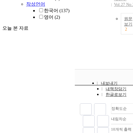
작성언어
Vol.27 No.
한국어
(137)
영어
(2)
원문
보기
오늘 본 자료
2
내보내기
내책장담기
한글로보기
정확도순
내림차순
정확
순
10개씩 출력
내림