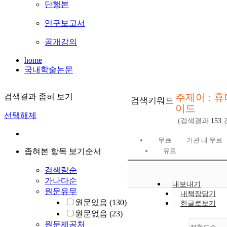
단행본
연구보고서
공개강의
home
국내학술논문
주제어 : 
검색결과 좁혀 보기
검색키워드
이드
선택해제
(검색결과
153
무료
기관 내 무료
좁혀본 항목 보기순서
유료
검색량순
가나다순
내보내기
원문유무
내책장담기
원문있음
(130)
한글로보기
원문없음
(23)
원문제공처