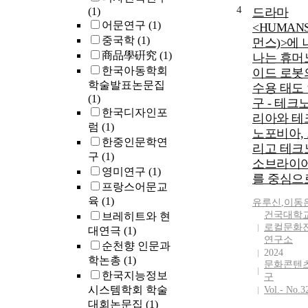
4
(1)
드라마
어문연구
(1)
<HUMAN
중국학
(1)
먼스)>에 
商品學硏究
(1)
나는 휴머
한국아동학회
이드 로봇
학술발표논문집
수용 태도
(1)
구 - 테크
한국디자인포
리아와 테
럼
(1)
노포비아,
한중인문학연
리고 테크
구
(1)
소브라이
영미연구
(1)
를 중심으로
프랑스어문교
육
(1)
유루신
,
이동
건국대학교
브레히트와 현
로컬문화
대연극
(1)
연구소
순천향 인문과
2024
학논총
(1)
문화콘텐
한국지능정보
구
시스템학회 학술
Vol.- No.3
대회논문집
(1)