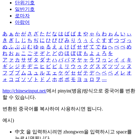
단위기호
일반기호
로마자
아랍어
あ
ぁ
か
が
さ
ざ
た
だ
な
は
ば
ぱ
ま
や
ゃ
ら
わ
ゎ
ん
い
ぃ
き
ぎ
し
じ
ち
ぢ
に
ひ
び
ぴ
み
り
う
ぅ
く
ぐ
す
ず
つ
づ
っ
ぬ
ふ
ぶ
ぷ
む
ゆ
ゅ
る
え
ぇ
け
げ
せ
ぜ
て
で
ね
へ
べ
ぺ
め
れ
お
ぉ
こ
ご
そ
ぞ
と
ど
の
ほ
ぼ
ぽ
も
よ
ょ
ろ
を
ア
ァ
カ
サ
ザ
タ
ダ
ナ
ハ
バ
パ
マ
ヤ
ャ
ラ
ワ
ヮ
ン
イ
ィ
キ
ギ
シ
ジ
チ
ヂ
ニ
ヒ
ビ
ピ
ミ
リ
ウ
ゥ
ク
グ
ス
ズ
ツ
ヅ
ッ
ヌ
フ
ブ
プ
ム
ユ
ュ
ル
エ
ェ
ケ
ゲ
セ
ゼ
テ
デ
ヘ
ベ
ペ
メ
レ
オ
ォ
コ
ゴ
ソ
ゾ
ト
ド
ノ
ホ
ボ
ポ
モ
ヨ
ョ
ロ
ヲ
―
http://chineseinput.net/
에서 pinyin(병음)방식으로 중국어를 변환
할 수 있습니다.
변환된 중국어를 복사하여 사용하시면 됩니다.
예시)
中文 을 입력하시려면
zhongwen
을 입력하시고 space를
누르시면됩니다.