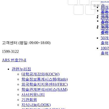
인기
순
조회
10
연도
출력
제목
20
저자
출력
발행
30
관순
출력
50
고객센터 (평일: 09:00~18:00)
출력
100
1599-3122
출력
ARS 번호안내
관련누리집
대학공개강의(KOCW)
학술정보통계시스템(Rinfo)
외국학술지지원센터(FRIC)
학술관계분석서비스(SAM)
사서커뮤니티
기관회원
지식나눔(LOOK)