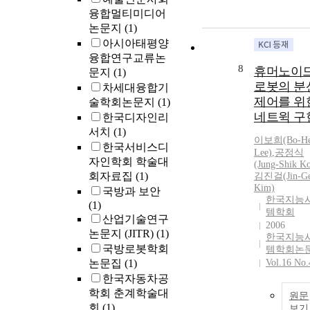
융합멀티미디어
논문지
(1)
아시아태평양
융합연구교류논
8
휴머노이
문지
(1)
로봇의 분
차세대융합기
제어를 위
술학회논문지
(1)
네트윅 구
한국디자인리
서치
(1)
이보희(Bo-He
한국서비스디
Lee)
,
공정식
자인학회 학술대
(Jung-Shik K
회자료집
(1)
김진걸(Jin-Ge
Kim)
국방과 보안
한국지능
(1)
템학회
산업기술연구
2006
논문지 (JITR)
(1)
한국지능
국방로봇학회
템학회논
논문집
(1)
Vol.16 No.
한국자동차공
학회 춘계학술대
원문
회
(1)
보기