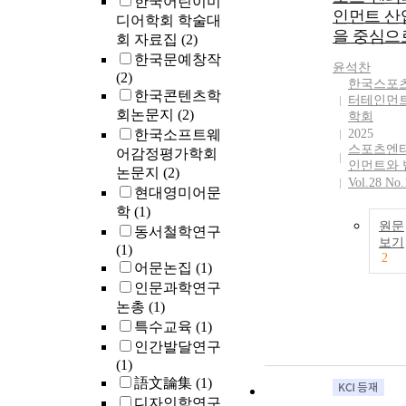
한국어린이미
인먼트 산
디어학회 학술대
을 중심으로
회 자료집
(2)
한국문예창작
윤석찬
(2)
한국스포
한국콘텐츠학
터테인먼
회논문지
(2)
학회
한국소프트웨
2025
스포츠엔
어감정평가학회
인먼트와 
논문지
(2)
Vol.28 No.
현대영미어문
학
(1)
원문
동서철학연구
보기
(1)
2
어문논집
(1)
인문과학연구
논총
(1)
특수교육
(1)
인간발달연구
(1)
語文論集
(1)
디자인학연구