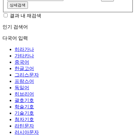
상세검색
결과 내 재검색
인기 검색어
다국어 입력
히라가나
가타카나
중국어
한글고어
그리스문자
프랑스어
독일어
히브리어
괄호기호
학술기호
기술기호
첨자기호
라틴문자
러시아문자