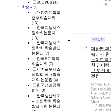
SCOPUS
(4)
학술지명
대한기계학회
춘추학술대회
(13)
한국지능시스
템학회논문지
(13)
한국지능시스
템학회 학술발표
2
제한된 환
논문집
(7)
속에서 휴
한국HCI학회
노이드를 
학술대회
(7)
한 인터랙
제어로봇시스
브 모션 
템학회 국내학술
겟팅
대회 논문집
(4)
남하종(Ha Jo
한국정밀공학
Nam)
,
이지혜(
회지
(3)
Hye Lee)
,
최
한국생산제조
(Myung Geol
시스템학회 학술
Choi)
한국컴퓨
발표대회 논문집
래픽스학