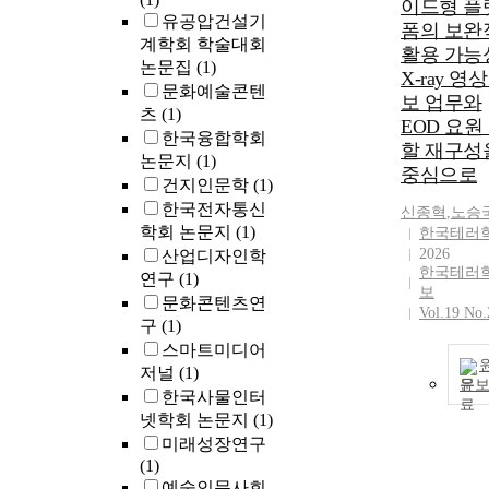
이드형 플
유공압건설기
폼의 보완
계학회 학술대회
활용 가능성
논문집
(1)
X-ray 영상
문화예술콘텐
보 업무와
츠
(1)
EOD 요원
한국융합학회
할 재구성
논문지
(1)
중심으로
건지인문학
(1)
한국전자통신
신종혁
,
노승
학회 논문지
(1)
한국테러
2026
산업디자인학
한국테러
연구
(1)
보
문화콘텐츠연
Vol.19 No.
구
(1)
스마트미디어
저널
(1)
문
한국사물인터
넷학회 논문지
(1)
미래성장연구
(1)
예술인문사회