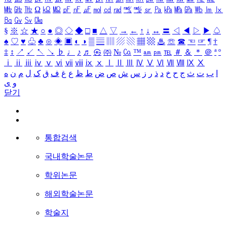
㎒
㎓
㎔
Ω
㏀
㏁
㎊
㎋
㎌
㏖
㏅
㎭
㎮
㎯
㏛
㎩
㎪
㎫
㎬
㏝
㏐
㏓
㏃
㏉
㏜
㏆
§
※
☆
★
○
●
◎
◇
◆
□
■
△
▽
→
←
↑
↓
↔
〓
◁
◀
▷
▶
♤
♠
♡
♥
♧
♣
⊙
◈
▣
◐
◑
▒
▤
▥
▨
▧
▦
▩
♨
☏
☎
☜
☞
¶
†
‡
↕
↗
↙
↖
↘
♭
♩
♪
♬
㉿
㈜
№
㏇
™
㏂
㏘
℡
＃
＆
＊
＠
ª
º
ⅰ
ⅱ
ⅲ
ⅳ
ⅴ
ⅵ
ⅶ
ⅷ
ⅸ
ⅹ
Ⅰ
Ⅱ
Ⅲ
Ⅳ
Ⅴ
Ⅵ
Ⅶ
Ⅷ
Ⅸ
Ⅹ
ا
ب
ت
ث
ج
ح
خ
د
ذ
ر
ز
س
ش
ص
ض
ط
ظ
ع
غ
ف
ق
ک
ل
م
ن
ه
و
ی
닫기
통합검색
국내학술논문
학위논문
해외학술논문
학술지