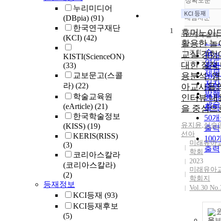
정확도순
누리미디어
(DBpia)
(91)
내림차순
정확
한국연구재단
1
순
휴머노이
10개씩 출력
(KCI)
(42)
내림
인기
활용한 놀
순
조회
교실 경험
10
KISTI(ScienceON)
연도
대한 질적
(33)
출력
제목
교보문고(스콜
용분석: 
20
저자
라)
(22)
아교사들
출력
발행
학술교육원
인터뷰 내
30
관순
(eArticle)
(21)
출력
을 중심으
한국학술정보
50
유지윤
,
심숙
(KISS)
(19)
출력
선아
KERIS(RISS)
100
미래유아
(3)
출력
학회
코리아스칼라
2023
(코리아스칼라)
미래유아
(2)
학회지
등재정보
Vol.30 No
KCI등재
(93)
KCI등재후보
(5)
문