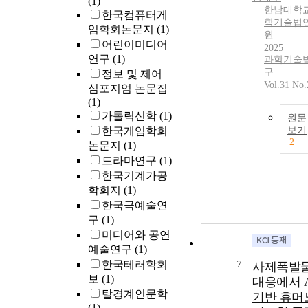
(1)
한남대학교
한국컴퓨터게
학기술법
임학회논문지
(1)
원
어린이미디어
2025
연구
(1)
과학기술
구
정보 및 제어
Vol.31 No.
심포지엄 논문집
(1)
가톨릭신학
(1)
원문
한국게임학회
보기
2
논문지
(1)
드라마연구
(1)
한국기계가공
학회지
(1)
한국극예술연
구
(1)
미디어와 공연
예술연구
(1)
한국테러학회
7
사제폭발
보
(1)
대응에서 A
탈경계인문학
기반 휴머
(1)