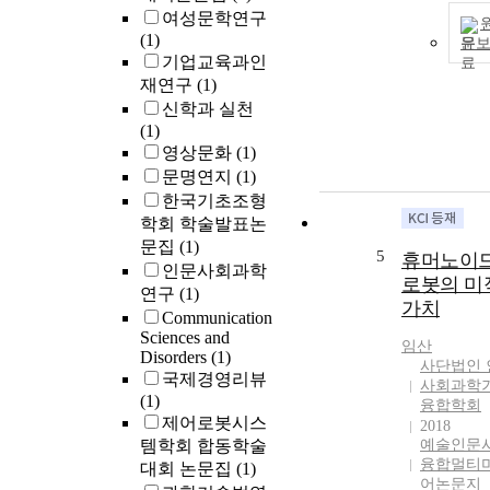
여성문학연구
(1)
문
기업교육과인
재연구
(1)
신학과 실천
(1)
영상문화
(1)
문명연지
(1)
한국기초조형
학회 학술발표논
문집
(1)
5
휴머노이
인문사회과학
로봇의 미
연구
(1)
가치
Communication
Sciences and
임산
Disorders
(1)
사단법인 
국제경영리뷰
사회과학
(1)
융합학회
제어로봇시스
2018
템학회 합동학술
예술인문
융합멀티
대회 논문집
(1)
어논문지