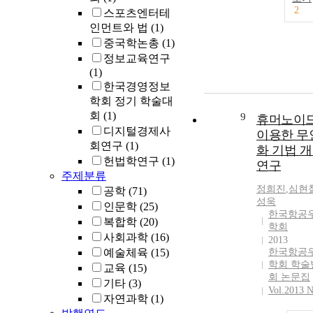
2
스포츠엔터테
인먼트와 법
(1)
중국학논총
(1)
정보교육연구
(1)
한국경영정보
학회 정기 학술대
회
(1)
9
휴머노이
디지털경제사
이용한 무
회연구
(1)
화 기법 
헌법학연구
(1)
연구
주제분류
정희진
,
심현
공학
(71)
성욱
인문학
(25)
한국항공
복합학
(20)
학회
사회과학
(16)
2013
예술체육
(15)
한국항공
학회 학술
교육
(15)
회 논문집
기타
(3)
Vol.2013 N
자연과학
(1)