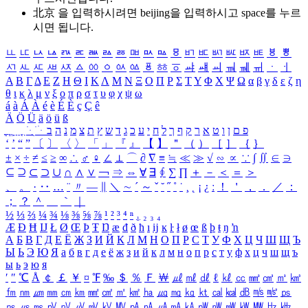
北京 을 입력하시려면
beijing
을 입력하시고 space를 누르
시면 됩니다.
ㅥ
ㅦ
ㅧ
ㅨ
ㅩ
ㅪ
ㅫ
ㅬ
ㅭ
ㅮ
ㅯ
ㅰ
ㅱ
ㅲ
ㅳ
ㅴ
ㅵ
ㅶ
ㅷ
ㅸ
ㅹ
ㅺ
ㅻ
ㅼ
ㅽ
ㅾ
ㅿ
ㆀ
ㆁ
ㆂ
ㆃ
ㆄ
ㆅ
ㆆ
ㆇ
ㆈ
ㆉ
ㆊ
ㆋ
ㆌ
ㆍ
ㆎ
Α
Β
Γ
Δ
Ε
Ζ
Η
Θ
Ι
Κ
Λ
Μ
Ν
Ξ
Ο
Π
Ρ
Σ
Τ
Υ
Φ
Χ
Ψ
Ω
α
β
γ
δ
ε
ζ
η
θ
ι
κ
λ
μ
ν
ξ
ο
π
ρ
σ
τ
υ
φ
χ
ψ
ω
á
à
Á
À
é
è
É
È
ç
Ç
ê
Ä
Ö
Ü
ä
ö
ü
ß
ְ
ֳ
ֲ
ֱ
ָ
ַ
ֵ
ֶ
ִ
ֹ
ּ
ֻ
ׂ
ׁ
ּ
ב
ה
נ
מ
צ
ת
ץ
ש
ד
ג
כ
ע
י
ח
ל
ך
ף
ק
ר
א
ט
ו
ן
ם
פ
‘
’
“
”
〔
〕
〈
〉
「
」
『
』
【
】
＂
（
）
［
］
｛
｝
±
×
÷
≠
≤
≥
∞
∴
♂
♀
∠
⊥
⌒
∂
∇
≡
≒
≪
≫
√
∽
∝
∵
∫
∬
∈
∋
⊆
⊇
⊂
⊃
∪
∩
∧
∨
￢
⇒
⇔
∀
∃
∮
∑
∏
＋
－
＜
＝
＞
、
。
·
‥
…
¨
〃
―
∥
＼
∼
´
～
ˇ
˘
˝
˚
˙
¸
˛
¡
¿
ː
！
＇
，
．
／
：
；
？
＾
＿
｀
｜
½
⅓
⅔
¼
¾
⅛
⅜
⅝
⅞
¹
²
³
⁴
ⁿ
₁
₂
₃
₄
Æ
Ð
Ħ
Ĳ
Ł
Ø
Œ
Þ
Ŧ
Ŋ
æ
đ
ð
ħ
ı
ĳ
ĸ
ŀ
ł
ø
œ
ß
þ
ŧ
ŋ
ŉ
А
Б
В
Г
Д
Е
Ё
Ж
З
И
Й
К
Л
М
Н
О
П
Р
С
Т
У
Ф
Х
Ц
Ч
Ш
Щ
Ъ
Ы
Ь
Э
Ю
Я
а
б
в
г
д
е
ё
ж
з
и
й
к
л
м
н
о
п
р
с
т
у
ф
х
ц
ч
ш
щ
ъ
ы
ь
э
ю
я
′
″
℃
Å
￠
￡
￥
¤
℉
‰
＄
％
Ｆ
￦
㎕
㎖
㎗
ℓ
㎘
㏄
㎣
㎤
㎥
㎦
㎙
㎚
㎛
㎜
㎝
㎞
㎟
㎠
㎡
㎢
㏊
㎍
㎎
㎏
㏏
㎈
㎉
㏈
㎧
㎨
㎰
㎱
㎲
㎳
㎴
㎵
㎶
㎷
㎸
㎹
㎀
㎁
㎂
㎃
㎄
㎺
㎻
㎽
㎾
㎿
㎐
㎑