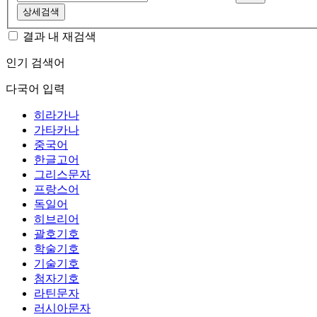
상세검색
결과 내 재검색
인기 검색어
다국어 입력
히라가나
가타카나
중국어
한글고어
그리스문자
프랑스어
독일어
히브리어
괄호기호
학술기호
기술기호
첨자기호
라틴문자
러시아문자