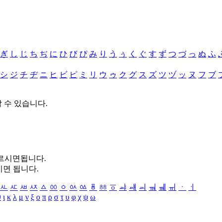
ぎ
し
じ
ち
ぢ
に
ひ
び
ぴ
み
り
う
ぅ
く
ぐ
す
ず
つ
づ
っ
ぬ
ふ
シ
ジ
チ
ヂ
ニ
ヒ
ビ
ピ
ミ
リ
ウ
ゥ
ク
グ
ス
ズ
ツ
ヅ
ッ
ヌ
フ
ブ
할 수 있습니다.
누르시면됩니다.
시면 됩니다.
ㅻ
ㅼ
ㅽ
ㅾ
ㅿ
ㆀ
ㆁ
ㆂ
ㆃ
ㆄ
ㆅ
ㆆ
ㆇ
ㆈ
ㆉ
ㆊ
ㆋ
ㆌ
ㆍ
ㆎ
θ
ι
κ
λ
μ
ν
ξ
ο
π
ρ
σ
τ
υ
φ
χ
ψ
ω