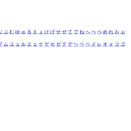
ぶ
ぷ
む
ゆ
ゅ
る
え
ぇ
け
げ
せ
ぜ
て
で
ね
へ
べ
ぺ
め
れ
お
ぉ
プ
ム
ユ
ュ
ル
エ
ェ
ケ
ゲ
セ
ゼ
テ
デ
ヘ
ベ
ペ
メ
レ
オ
ォ
コ
ゴ