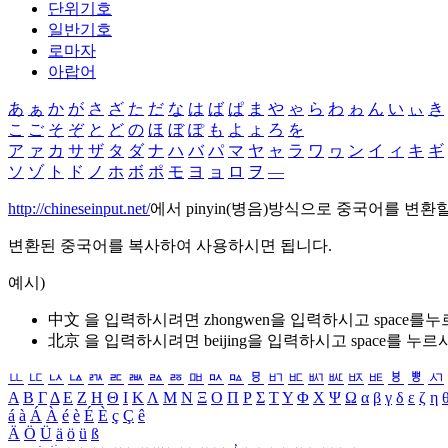
단위기호
일반기호
로마자
아랍어
あ
ぁ
か
が
さ
ざ
た
だ
な
は
ば
ぱ
ま
や
ゃ
ら
わ
ゎ
ん
い
ぃ
き
こ
ご
そ
ぞ
と
ど
の
ほ
ぼ
ぽ
も
よ
ょ
ろ
を
ア
ァ
カ
サ
ザ
タ
ダ
ナ
ハ
バ
パ
マ
ヤ
ャ
ラ
ワ
ヮ
ン
イ
ィ
キ
ギ
ソ
ゾ
ト
ド
ノ
ホ
ボ
ポ
モ
ヨ
ョ
ロ
ヲ
―
http://chineseinput.net/
에서 pinyin(병음)방식으로 중국어를 변환
변환된 중국어를 복사하여 사용하시면 됩니다.
예시)
中文 을 입력하시려면
zhongwen
을 입력하시고 space를
北京 을 입력하시려면
beijing
을 입력하시고 space를 누르
ㅥ
ㅦ
ㅧ
ㅨ
ㅩ
ㅪ
ㅫ
ㅬ
ㅭ
ㅮ
ㅯ
ㅰ
ㅱ
ㅲ
ㅳ
ㅴ
ㅵ
ㅶ
ㅷ
ㅸ
ㅹ
ㅺ
Α
Β
Γ
Δ
Ε
Ζ
Η
Θ
Ι
Κ
Λ
Μ
Ν
Ξ
Ο
Π
Ρ
Σ
Τ
Υ
Φ
Χ
Ψ
Ω
α
β
γ
δ
ε
ζ
η
á
à
Á
À
é
è
É
È
ç
Ç
ê
Ä
Ö
Ü
ä
ö
ü
ß