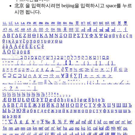
北京 을 입력하시려면
beijing
을 입력하시고 space를 누르
시면 됩니다.
ㅥ
ㅦ
ㅧ
ㅨ
ㅩ
ㅪ
ㅫ
ㅬ
ㅭ
ㅮ
ㅯ
ㅰ
ㅱ
ㅲ
ㅳ
ㅴ
ㅵ
ㅶ
ㅷ
ㅸ
ㅹ
ㅺ
ㅻ
ㅼ
ㅽ
ㅾ
ㅿ
ㆀ
ㆁ
ㆂ
ㆃ
ㆄ
ㆅ
ㆆ
ㆇ
ㆈ
ㆉ
ㆊ
ㆋ
ㆌ
ㆍ
ㆎ
Α
Β
Γ
Δ
Ε
Ζ
Η
Θ
Ι
Κ
Λ
Μ
Ν
Ξ
Ο
Π
Ρ
Σ
Τ
Υ
Φ
Χ
Ψ
Ω
α
β
γ
δ
ε
ζ
η
θ
ι
κ
λ
μ
ν
ξ
ο
π
ρ
σ
τ
υ
φ
χ
ψ
ω
á
à
Á
À
é
è
É
È
ç
Ç
ê
Ä
Ö
Ü
ä
ö
ü
ß
ְ
ֳ
ֲ
ֱ
ָ
ַ
ֵ
ֶ
ִ
ֹ
ּ
ֻ
ׂ
ׁ
ּ
ב
ה
נ
מ
צ
ת
ץ
ש
ד
ג
כ
ע
י
ח
ל
ך
ף
ק
ר
א
ט
ו
ן
ם
פ
‘
’
“
”
〔
〕
〈
〉
「
」
『
』
【
】
＂
（
）
［
］
｛
｝
±
×
÷
≠
≤
≥
∞
∴
♂
♀
∠
⊥
⌒
∂
∇
≡
≒
≪
≫
√
∽
∝
∵
∫
∬
∈
∋
⊆
⊇
⊂
⊃
∪
∩
∧
∨
￢
⇒
⇔
∀
∃
∮
∑
∏
＋
－
＜
＝
＞
、
。
·
‥
…
¨
〃
―
∥
＼
∼
´
～
ˇ
˘
˝
˚
˙
¸
˛
¡
¿
ː
！
＇
，
．
／
：
；
？
＾
＿
｀
｜
½
⅓
⅔
¼
¾
⅛
⅜
⅝
⅞
¹
²
³
⁴
ⁿ
₁
₂
₃
₄
Æ
Ð
Ħ
Ĳ
Ł
Ø
Œ
Þ
Ŧ
Ŋ
æ
đ
ð
ħ
ı
ĳ
ĸ
ŀ
ł
ø
œ
ß
þ
ŧ
ŋ
ŉ
А
Б
В
Г
Д
Е
Ё
Ж
З
И
Й
К
Л
М
Н
О
П
Р
С
Т
У
Ф
Х
Ц
Ч
Ш
Щ
Ъ
Ы
Ь
Э
Ю
Я
а
б
в
г
д
е
ё
ж
з
и
й
к
л
м
н
о
п
р
с
т
у
ф
х
ц
ч
ш
щ
ъ
ы
ь
э
ю
я
′
″
℃
Å
￠
￡
￥
¤
℉
‰
＄
％
Ｆ
￦
㎕
㎖
㎗
ℓ
㎘
㏄
㎣
㎤
㎥
㎦
㎙
㎚
㎛
㎜
㎝
㎞
㎟
㎠
㎡
㎢
㏊
㎍
㎎
㎏
㏏
㎈
㎉
㏈
㎧
㎨
㎰
㎱
㎲
㎳
㎴
㎵
㎶
㎷
㎸
㎹
㎀
㎁
㎂
㎃
㎄
㎺
㎻
㎽
㎾
㎿
㎐
㎑