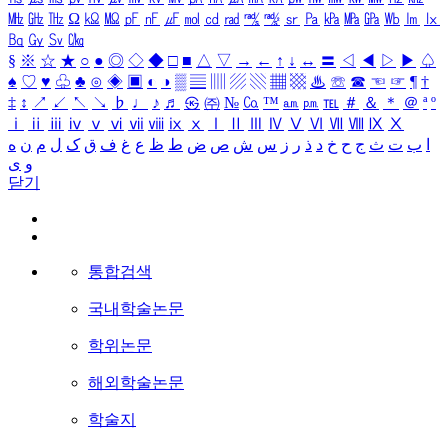
㎒
㎓
㎔
Ω
㏀
㏁
㎊
㎋
㎌
㏖
㏅
㎭
㎮
㎯
㏛
㎩
㎪
㎫
㎬
㏝
㏐
㏓
㏃
㏉
㏜
㏆
§
※
☆
★
○
●
◎
◇
◆
□
■
△
▽
→
←
↑
↓
↔
〓
◁
◀
▷
▶
♤
♠
♡
♥
♧
♣
⊙
◈
▣
◐
◑
▒
▤
▥
▨
▧
▦
▩
♨
☏
☎
☜
☞
¶
†
‡
↕
↗
↙
↖
↘
♭
♩
♪
♬
㉿
㈜
№
㏇
™
㏂
㏘
℡
＃
＆
＊
＠
ª
º
ⅰ
ⅱ
ⅲ
ⅳ
ⅴ
ⅵ
ⅶ
ⅷ
ⅸ
ⅹ
Ⅰ
Ⅱ
Ⅲ
Ⅳ
Ⅴ
Ⅵ
Ⅶ
Ⅷ
Ⅸ
Ⅹ
ا
ب
ت
ث
ج
ح
خ
د
ذ
ر
ز
س
ش
ص
ض
ط
ظ
ع
غ
ف
ق
ک
ل
م
ن
ه
و
ی
닫기
통합검색
국내학술논문
학위논문
해외학술논문
학술지