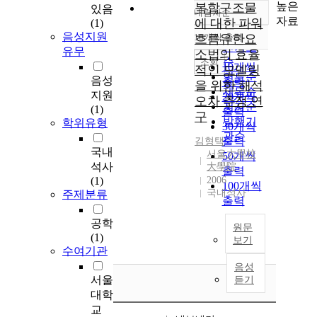
높은
복합구조물
있음
내림차순
정확도
자료
에 대한 파워
(1)
순
음성지원
10개씩 출력
흐름유한요
내림차순
인기도
유무
소법의 효율
순
조회
10개씩
적인 모델링
연도순
음성
출력
을 위한 해석
제목순
지원
20개씩
오차 추정 연
저자순
(1)
출력
구
발행기
학위유형
30개씩
관순
출력
김형택
국내
서울大學校
50개씩
석사
大學院
출력
(1)
2006
100개씩
국내석사
주제분류
출력
공학
원문
(1)
보기
수여기관
음성
서울
듣기
대학
교