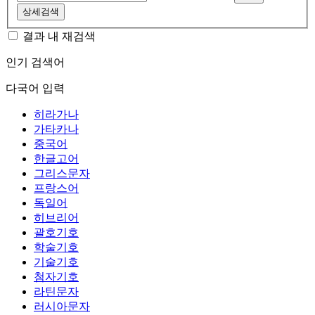
상세검색
결과 내 재검색
인기 검색어
다국어 입력
히라가나
가타카나
중국어
한글고어
그리스문자
프랑스어
독일어
히브리어
괄호기호
학술기호
기술기호
첨자기호
라틴문자
러시아문자