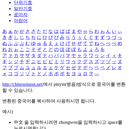
단위기호
일반기호
로마자
아랍어
あ
ぁ
か
が
さ
ざ
た
だ
な
は
ば
ぱ
ま
や
ゃ
ら
わ
ゎ
ん
い
ぃ
き
ぎ
し
じ
ち
ぢ
に
ひ
び
ぴ
み
り
う
ぅ
く
ぐ
す
ず
つ
づ
っ
ぬ
ふ
ぶ
ぷ
む
ゆ
ゅ
る
え
ぇ
け
げ
せ
ぜ
て
で
ね
へ
べ
ぺ
め
れ
お
ぉ
こ
ご
そ
ぞ
と
ど
の
ほ
ぼ
ぽ
も
よ
ょ
ろ
を
ア
ァ
カ
サ
ザ
タ
ダ
ナ
ハ
バ
パ
マ
ヤ
ャ
ラ
ワ
ヮ
ン
イ
ィ
キ
ギ
シ
ジ
チ
ヂ
ニ
ヒ
ビ
ピ
ミ
リ
ウ
ゥ
ク
グ
ス
ズ
ツ
ヅ
ッ
ヌ
フ
ブ
プ
ム
ユ
ュ
ル
エ
ェ
ケ
ゲ
セ
ゼ
テ
デ
ヘ
ベ
ペ
メ
レ
オ
ォ
コ
ゴ
ソ
ゾ
ト
ド
ノ
ホ
ボ
ポ
モ
ヨ
ョ
ロ
ヲ
―
http://chineseinput.net/
에서 pinyin(병음)방식으로 중국어를 변환
할 수 있습니다.
변환된 중국어를 복사하여 사용하시면 됩니다.
예시)
中文 을 입력하시려면
zhongwen
을 입력하시고 space를
누르시면됩니다.