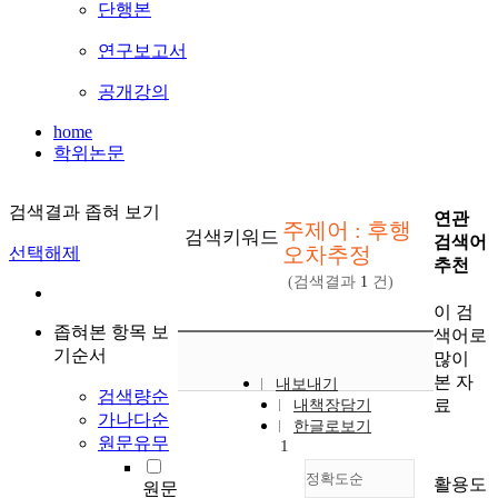
단행본
연구보고서
공개강의
home
학위논문
검색결과 좁혀 보기
연관
주제어 : 후행
검색키워드
검색어
오차추정
선택해제
추천
(검색결과
1
건)
이 검
좁혀본 항목 보
색어로
기순서
많이
본 자
내보내기
검색량순
료
내책장담기
가나다순
한글로보기
원문유무
1
정확도순
활용도
원문