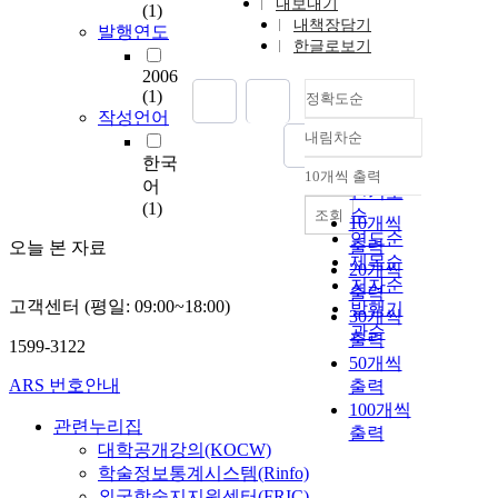
내보내기
(1)
내책장담기
발행연도
한글로보기
2006
(1)
정확도순
작성언어
내림차순
정확도
한국
순
10개씩 출력
내림차순
어
인기도
(1)
순
조회
10개씩
연도순
출력
오늘 본 자료
제목순
20개씩
저자순
출력
고객센터 (평일: 09:00~18:00)
발행기
30개씩
관순
출력
1599-3122
50개씩
ARS 번호안내
출력
100개씩
관련누리집
출력
대학공개강의(KOCW)
학술정보통계시스템(Rinfo)
외국학술지지원센터(FRIC)