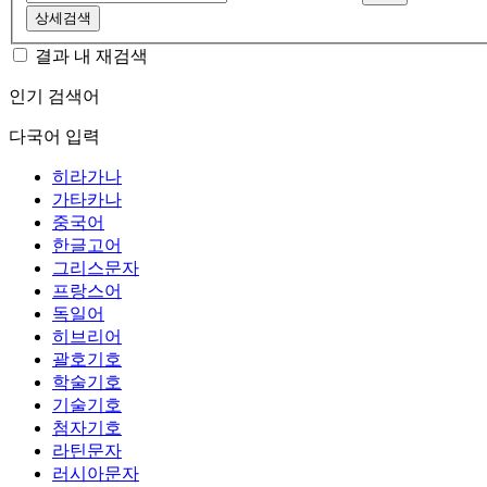
상세검색
결과 내 재검색
인기 검색어
다국어 입력
히라가나
가타카나
중국어
한글고어
그리스문자
프랑스어
독일어
히브리어
괄호기호
학술기호
기술기호
첨자기호
라틴문자
러시아문자