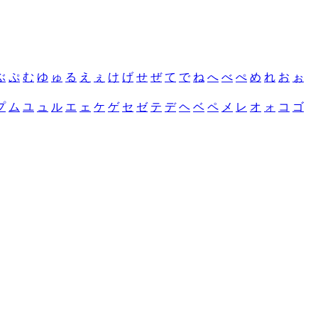
ぶ
ぷ
む
ゆ
ゅ
る
え
ぇ
け
げ
せ
ぜ
て
で
ね
へ
べ
ぺ
め
れ
お
ぉ
プ
ム
ユ
ュ
ル
エ
ェ
ケ
ゲ
セ
ゼ
テ
デ
ヘ
ベ
ペ
メ
レ
オ
ォ
コ
ゴ