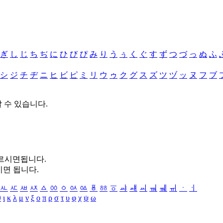
ぎ
し
じ
ち
ぢ
に
ひ
び
ぴ
み
り
う
ぅ
く
ぐ
す
ず
つ
づ
っ
ぬ
ふ
シ
ジ
チ
ヂ
ニ
ヒ
ビ
ピ
ミ
リ
ウ
ゥ
ク
グ
ス
ズ
ツ
ヅ
ッ
ヌ
フ
ブ
할 수 있습니다.
누르시면됩니다.
시면 됩니다.
ㅻ
ㅼ
ㅽ
ㅾ
ㅿ
ㆀ
ㆁ
ㆂ
ㆃ
ㆄ
ㆅ
ㆆ
ㆇ
ㆈ
ㆉ
ㆊ
ㆋ
ㆌ
ㆍ
ㆎ
θ
ι
κ
λ
μ
ν
ξ
ο
π
ρ
σ
τ
υ
φ
χ
ψ
ω