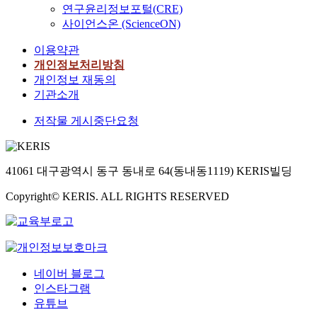
터
에
을
연구윤리정보포털(CRE)
r
수
의
의
이
사이언스온 (ScienceON)
a
분
전
하
용
l
함
극
여
이용약관
하
c
량
재
토
개인정보처리방침
여
h
분
료
양
용
개인정보 재동의
a
석
로
에
매
기관소개
n
법
서
인
의
g
이
주
산
저작물 게시중단요청
편
e
개
로
질
극
s
발
탄
비
성
.
되
소
료
을
I
었
41061 대구광역시 동구 동내로 64(동내동1119) KERIS빌딩
재
(
나
n
다
료
N
타
t
.
Copyright© KERIS. ALL RIGHTS RESERVED
가
H
내
h
쓰
4
는
i
본
이
H
(
s
연
는
2
ε
s
구
데
P
-
t
에
,
네이버 블로그
O
1
u
서
이
인스타그램
4
/
d
는
는
유튜브
)
2
y
수
표