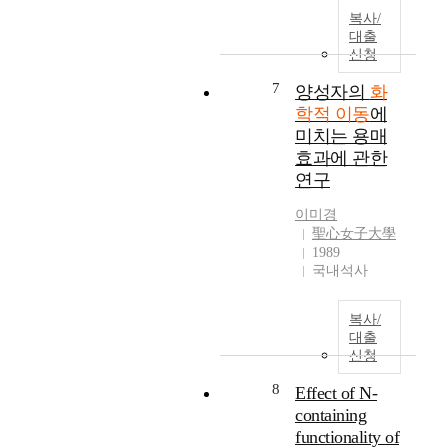
까
(
h
하
복사/
지
T
e
는
대출
다
A
D
신청
것
양
)
F
은
7
한
양성자의
화
의
T
매
안
농
학적 이동
에
(
우
정
도
미치는 용매
D
중
화
변
e
요
효과에 관한
제
화
n
한
연구
를
에
s
과
이
따
i
이미경
정
용
라
聖心女子大學
t
이
한
-
1989
y
다
토
국내석사
N
F
.
양
H
u
칼
복
_
n
피
복사/
원
(
c
셔
대출
공
2
t
적
신청
법
)
i
정
8
연
Effect of N-
기
o
법
구
에
containing
n
과
가
대
T
functionality of
가