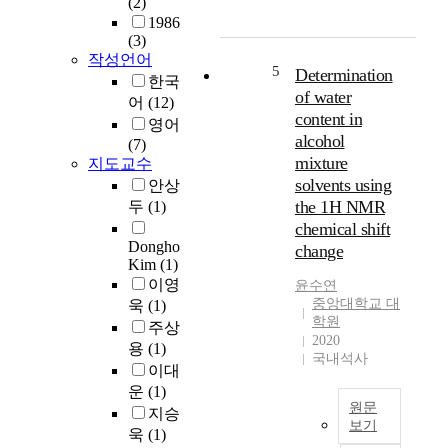
(2)
구
용
r
1986
화
매
)
(3)
학
,
u
작성언어
적
쌍
s
5
Determination
한국
이
극
i
of water
어
(12)
동
성
n
content in
영어
도
비
g
alcohol
(7)
를
양
G
mixture
지도교수
감
성
a
solvents using
안상
소
자
u
the 1H NMR
시
두
(1)
성
g
키
chemical shift
용
e
는
Dongho
매
change
-
Kim
(1)
공
,
I
이영
법
윤수연
무
n
중앙대학교 대
욱
(1)
으
극
c
학원
로
주상
성
l
2020
대
비
용
(1)
u
국내석사
상
양
이대
d
원
성
i
운
(1)
소
자
원문
n
지승
의
보기
성
g
욱
(1)
존
용