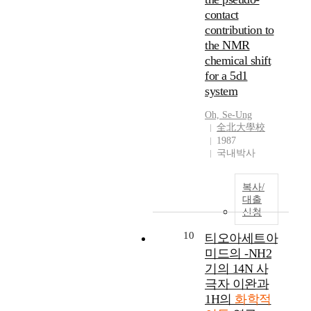
e
을
양
c
contact
정
r
고
성
1
을
contribution to
c
려
자
3
수
the NMR
a
한
성
C
행
chemical shift
p
연
용
c
하
for a 5d1
a
구
매
h
는
c
system
는
인
e
데
i
많
알
m
수
Oh, Se-Ung
t
이
콜
i
분
全北大學校
o
이
을
c
이
1987
r
루
제
a
없
국내박사
)
어
외
l
는
는
지
한
s
조
높
복사/
지
나
h
건
은
대출
않
머
i
,
신청
파
았
지
f
상
워
다
용
t
10
당
티오아세트아
밀
.
매
s
한
미드의 -NH2
도
에
a
시
기의 14N 사
를
이
서
r
간
극자 이완과
갖
연
아
e
을
고
1H의
화학적
구
미
l
필
있