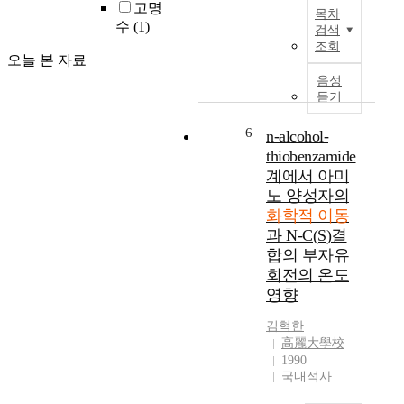
A
화
고명
목차
재
매
t
학
수
(1)
검색
상
에
o
공
조회
과
서
m
정
오늘 본 자료
토
아
i
산
음성
양
세
c
업
듣기
환
트
O
에
경
아
r
서
6
n-alcohol-
을
미
b
유
thiobenzamide
고
드
i
기
계에서 아미
려
(
t
용
노 양성자의
한
A
a
매
화학적 이동
토
A
l
에
양
과 N-C(S)결
)
s
함
복
와
합의 부자유
(
유
원
티
G
회전의 온도
된
공
오
I
수
영향
법
아
A
분
이
세
김혁한
O
함
다
트
高麗大學校
)
량
.
아
1990
a
을
현
국내석사
미
t
측
재
드
t
정