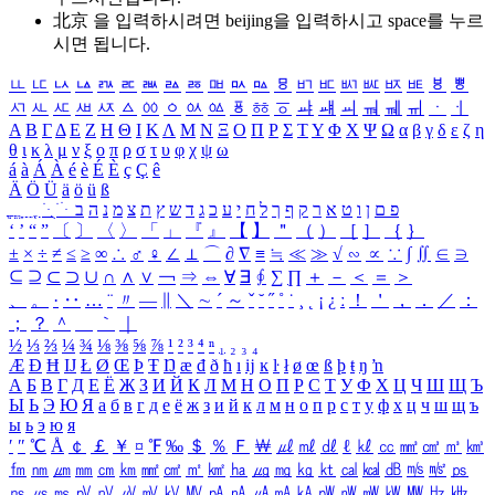
北京 을 입력하시려면
beijing
을 입력하시고 space를 누르
시면 됩니다.
ㅥ
ㅦ
ㅧ
ㅨ
ㅩ
ㅪ
ㅫ
ㅬ
ㅭ
ㅮ
ㅯ
ㅰ
ㅱ
ㅲ
ㅳ
ㅴ
ㅵ
ㅶ
ㅷ
ㅸ
ㅹ
ㅺ
ㅻ
ㅼ
ㅽ
ㅾ
ㅿ
ㆀ
ㆁ
ㆂ
ㆃ
ㆄ
ㆅ
ㆆ
ㆇ
ㆈ
ㆉ
ㆊ
ㆋ
ㆌ
ㆍ
ㆎ
Α
Β
Γ
Δ
Ε
Ζ
Η
Θ
Ι
Κ
Λ
Μ
Ν
Ξ
Ο
Π
Ρ
Σ
Τ
Υ
Φ
Χ
Ψ
Ω
α
β
γ
δ
ε
ζ
η
θ
ι
κ
λ
μ
ν
ξ
ο
π
ρ
σ
τ
υ
φ
χ
ψ
ω
á
à
Á
À
é
è
É
È
ç
Ç
ê
Ä
Ö
Ü
ä
ö
ü
ß
ְ
ֳ
ֲ
ֱ
ָ
ַ
ֵ
ֶ
ִ
ֹ
ּ
ֻ
ׂ
ׁ
ּ
ב
ה
נ
מ
צ
ת
ץ
ש
ד
ג
כ
ע
י
ח
ל
ך
ף
ק
ר
א
ט
ו
ן
ם
פ
‘
’
“
”
〔
〕
〈
〉
「
」
『
』
【
】
＂
（
）
［
］
｛
｝
±
×
÷
≠
≤
≥
∞
∴
♂
♀
∠
⊥
⌒
∂
∇
≡
≒
≪
≫
√
∽
∝
∵
∫
∬
∈
∋
⊆
⊇
⊂
⊃
∪
∩
∧
∨
￢
⇒
⇔
∀
∃
∮
∑
∏
＋
－
＜
＝
＞
、
。
·
‥
…
¨
〃
―
∥
＼
∼
´
～
ˇ
˘
˝
˚
˙
¸
˛
¡
¿
ː
！
＇
，
．
／
：
；
？
＾
＿
｀
｜
½
⅓
⅔
¼
¾
⅛
⅜
⅝
⅞
¹
²
³
⁴
ⁿ
₁
₂
₃
₄
Æ
Ð
Ħ
Ĳ
Ł
Ø
Œ
Þ
Ŧ
Ŋ
æ
đ
ð
ħ
ı
ĳ
ĸ
ŀ
ł
ø
œ
ß
þ
ŧ
ŋ
ŉ
А
Б
В
Г
Д
Е
Ё
Ж
З
И
Й
К
Л
М
Н
О
П
Р
С
Т
У
Ф
Х
Ц
Ч
Ш
Щ
Ъ
Ы
Ь
Э
Ю
Я
а
б
в
г
д
е
ё
ж
з
и
й
к
л
м
н
о
п
р
с
т
у
ф
х
ц
ч
ш
щ
ъ
ы
ь
э
ю
я
′
″
℃
Å
￠
￡
￥
¤
℉
‰
＄
％
Ｆ
￦
㎕
㎖
㎗
ℓ
㎘
㏄
㎣
㎤
㎥
㎦
㎙
㎚
㎛
㎜
㎝
㎞
㎟
㎠
㎡
㎢
㏊
㎍
㎎
㎏
㏏
㎈
㎉
㏈
㎧
㎨
㎰
㎱
㎲
㎳
㎴
㎵
㎶
㎷
㎸
㎹
㎀
㎁
㎂
㎃
㎄
㎺
㎻
㎽
㎾
㎿
㎐
㎑