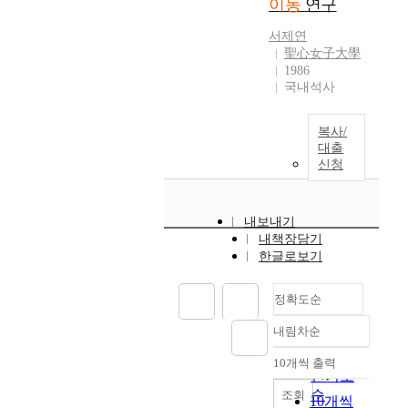
이동
연구
에
드
a
요
고
서
의
r
로
,
서제연
는
농
g
한
聖心女子大學
충
폐
도
e
다
1986
방
석
가
l
.
국내석사
전
탄
증
y
이
수
광
가
i
를
명
복사/
주
함
n
개
이
대출
변
에
s
선
길
신청
비
따
e
하
며
소
라
n
기
,
(
낮
s
위
전
내보내기
A
은
i
한
기
내책장담기
s
자
t
방
화
한글로보기
)
기
i
법
학
로
장
v
으
적
오
쪽
정확도순
e
로
으
염
으
t
수
로
내림차순
된
로
정확도
o
소
안
농
아
s
순
핵
10개씩 출력
정
내림차순
경
미
u
자
인기도
한
지
노
b
기
순
조회
특
10개씩
토
양