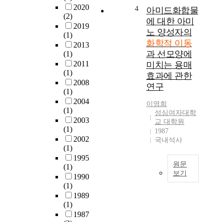
은
2020
4
i
아미드화합물
(2)
토
q
에 대한 아미
2019
양
u
노 양성자의
(1)
내
i
화학적 이동
2013
존
d
과 선모양에
(1)
재
c
2011
미치는 용매
하
r
(1)
효과에 관한
는
y
2008
연구
중
s
(1)
금
t
2004
이영희
속
a
(1)
성심여자대학
등
l
2003
교 대학원
무
l
(1)
1987
기
i
2002
국내석사
물
(1)
n
질
1995
e
원문
의
(1)
p
보기
용
1990
o
해
(1)
양
l
도
1989
성
y
(1)
와
자
m
1987
지
성
e