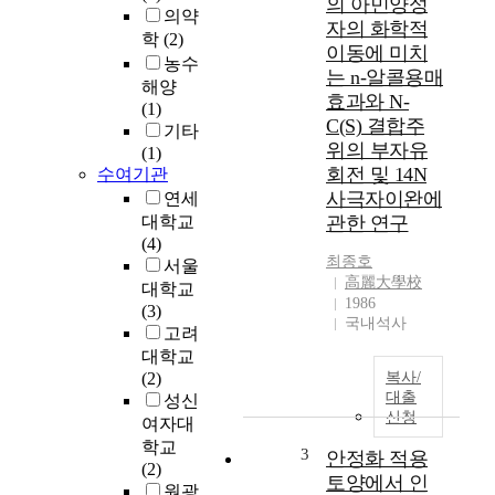
의 아민양성
의약
e
자의 화학적
m
학
(2)
이동에 미치
i
농수
는 n-알콜용매
c
해양
효과와 N-
a
(1)
C(S) 결합주
l
기타
위의 부자유
s
(1)
h
회전 및 14N
수여기관
i
사극자이완에
연세
f
대학교
관한 연구
t
(4)
s
최종호
서울
h
高麗大學校
대학교
a
1986
(3)
국내석사
v
고려
e
대학교
b
(2)
복사/
e
대출
성신
e
신청
여자대
n
학교
3
안정화 적용
c
(2)
o
토양에서 인
원광