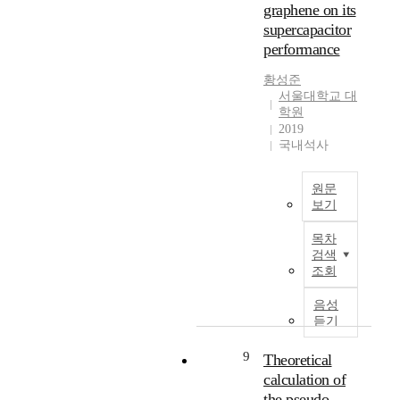
이
한
h
스
graphene on its
루
^
e
크
supercapacitor
어
(
o
로
performance
졌
1
r
마
지
)
y
토
황성준
만
H
)
그
서울대학교 대
안
의
학원
l
래
정
화
2019
e
피
화
국내석사
학
v
등
이
적
e
을
후
이
l
활
원문
토
동
.
용
보기
양
과
T
하
슈
환
선
h
는
목차
퍼
경
모
검색
e
기
캐
의
앙
조회
i
존
패
변
을
s
의
시
화
음성
관
o
분
터
듣기
및
찰
t
석
(
용
하
r
방
s
9
Theoretical
도
였
o
법
u
변
calculation of
다
p
은
p
경
.
the pseudo-
i
측