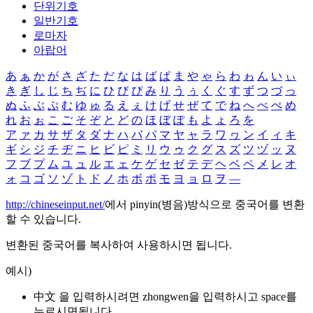
단위기호
일반기호
로마자
아랍어
あ
ぁ
か
が
さ
ざ
た
だ
な
は
ば
ぱ
ま
や
ゃ
ら
わ
ゎ
ん
い
ぃ
き
ぎ
し
じ
ち
ぢ
に
ひ
び
ぴ
み
り
う
ぅ
く
ぐ
す
ず
つ
づ
っ
ぬ
ふ
ぶ
ぷ
む
ゆ
ゅ
る
え
ぇ
け
げ
せ
ぜ
て
で
ね
へ
べ
ぺ
め
れ
お
ぉ
こ
ご
そ
ぞ
と
ど
の
ほ
ぼ
ぽ
も
よ
ょ
ろ
を
ア
ァ
カ
サ
ザ
タ
ダ
ナ
ハ
バ
パ
マ
ヤ
ャ
ラ
ワ
ヮ
ン
イ
ィ
キ
ギ
シ
ジ
チ
ヂ
ニ
ヒ
ビ
ピ
ミ
リ
ウ
ゥ
ク
グ
ス
ズ
ツ
ヅ
ッ
ヌ
フ
ブ
プ
ム
ユ
ュ
ル
エ
ェ
ケ
ゲ
セ
ゼ
テ
デ
ヘ
ベ
ペ
メ
レ
オ
ォ
コ
ゴ
ソ
ゾ
ト
ド
ノ
ホ
ボ
ポ
モ
ヨ
ョ
ロ
ヲ
―
http://chineseinput.net/
에서 pinyin(병음)방식으로 중국어를 변환
할 수 있습니다.
변환된 중국어를 복사하여 사용하시면 됩니다.
예시)
中文 을 입력하시려면
zhongwen
을 입력하시고 space를
누르시면됩니다.