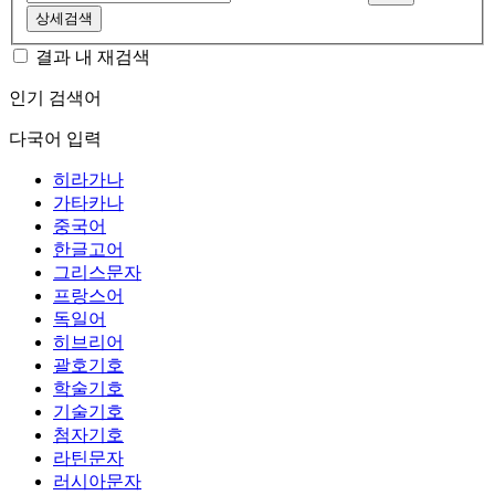
상세검색
결과 내 재검색
인기 검색어
다국어 입력
히라가나
가타카나
중국어
한글고어
그리스문자
프랑스어
독일어
히브리어
괄호기호
학술기호
기술기호
첨자기호
라틴문자
러시아문자