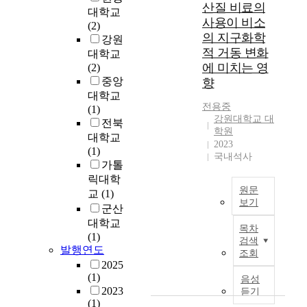
m
산질 비료의
대학교
p
사용이 비소
(2)
u
의 지구화학
강원
t
적 거동 변화
대학교
e
에 미치는 영
(2)
d
중앙
향
f
대학교
o
전용중
(1)
r
강원대학교 대
전북
s
학원
대학교
e
2023
(1)
l
국내석사
가톨
e
릭대학
c
원문
교
(1)
t
보기
군산
e
토
대학교
d
목차
양
(1)
1
검색
안
발행연도
2
조회
정
2025
-
화
(1)
4
음성
공
2023
듣기
(
법
(1)
L