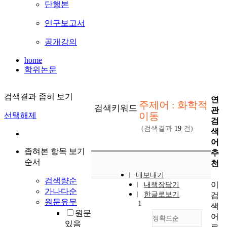
단행본
연구보고서
공개강의
home
학위논문
검색결과 좁혀 보기
연
주제어 : 화학적
검색키워드
관
이동
선택해제
검
(검색결과
19
건)
색
어
좁혀본 항목 보기
추
순서
천
내보내기
검색량순
이
내책장담기
가나다순
한글로보기
검
원문유무
1
색
원문
어
정확도순
있음