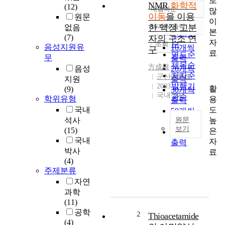
로
NMR
화학적
(12)
내림차순
많
정확도
이동
을 이용
원문
이
순
한 액정 고분
10개씩 출력
없음
내림차순
본
인기도
(7)
자의 구조 연
자
순
조회
음성지원유
10개씩
구
료
연도순
무
출력
제목순
方成根
음성
20개씩
저자순
군산대학교
지원
출력
발행기
2003
활
(9)
30개씩
국내석사
관순
학위유형
용
출력
도
국내
50개씩
높
석사
원문
출력
보기
(15)
은
100개씩
국내
자
1
출력
박사
료
3
(4)
C
주제분류
N
자연
N
과학
I
(11)
R
공학
c
2
Thioacetamide
(4)
h