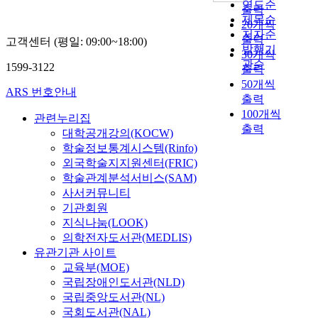
s
공
연도순
성
출력
양
성
t
명
제목순
덕
20개씩
에
자
i
분
저자순
분
출력
석
고객센터 (평일: 09:00~18:00)
가
t
광
발행기
에
30개씩
회
이
u
법
관순
많
1599-3122
출력
석
동
e
의
은
을
50개씩
하
n
화
ARS 번호안내
연
이
출력
였
t
학
구
용
다
100개씩
-
적
관련누리집
가
한
.
출력
i
이
대학공개강의(KOCW)
이
안
O
n
동
학술정보통계시스템(Rinfo)
루
정
n
d
차
외국학술지지원센터(FRIC)
어
화
s
u
이
학술관계분석서비스(SAM)
지
공
a
c
에
사서커뮤니티
고
법
g
e
기
있
기관회원
시
e
d
반
다
지식나눔(LOOK)
행
r
s
한
.
의학전자도서관(MEDLIS)
이
의
t
알
슈
유관기관 사이트
후
반
r
코
퍼
교육부(MOE)
경
응
u
올
캐
국립장애인도서관(NLD)
작
장
c
용
패
활
국립중앙도서관(NL)
개
t
매
시
동
국회도서관(NAL)
념
u
내