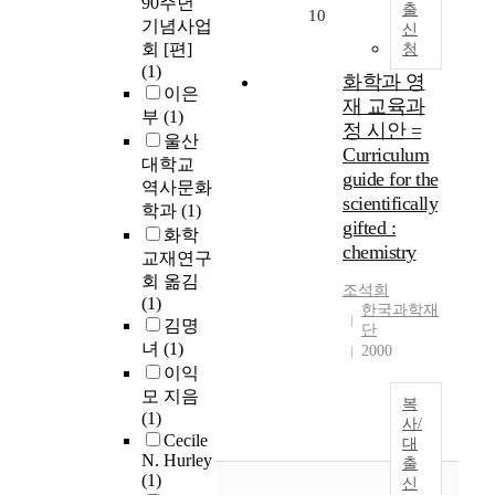
90주년
출
10
기념사업
신
회 [편]
청
(1)
화학과 영
이은
재 교육과
부
(1)
정 시안 =
울산
Curriculum
대학교
guide for the
역사문화
scientifically
학과
(1)
gifted :
화학
chemistry
교재연구
회 옮김
조석희
(1)
한국과학재
김명
단
녀
(1)
2000
이익
모 지음
복
(1)
사/
Cecile
대
N. Hurley
출
(1)
신