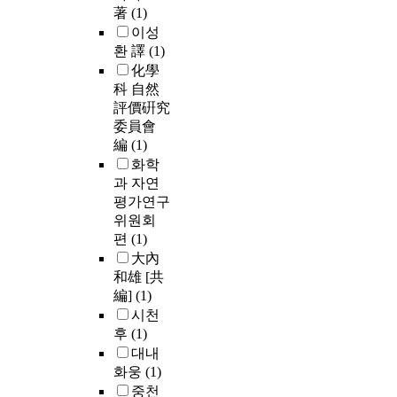
著
(1)
이성
환 譯
(1)
化學
科 自然
評價硏究
委員會
編
(1)
화학
과 자연
평가연구
위원회
편
(1)
大內
和雄 [共
編]
(1)
시천
후
(1)
대내
화웅
(1)
중천