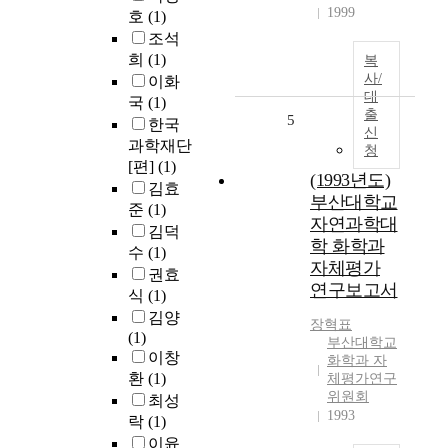
1999
호
(1)
조석
희
(1)
복
사/
이화
대
국
(1)
출
5
한국
신
과학재단
청
[편]
(1)
(1993년도)
김효
부산대학교
준
(1)
자연과학대
김덕
학 화학과
수
(1)
자체평가
권효
연구보고서
식
(1)
김양
장혁표
(1)
부산대학교
이창
화학과 자
환
(1)
체평가연구
위원회
최성
1993
락
(1)
이윤