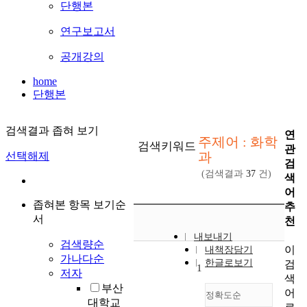
단행본
연구보고서
공개강의
home
단행본
검색결과 좁혀 보기
연
주제어 : 화학
검색키워드
관
과
선택해제
검
(검색결과
37
건)
색
어
좁혀본 항목 보기순
추
서
천
내보내기
검색량순
이
내책장담기
가나다순
한글로보기
검
1
저자
색
부산
어
정확도순
대학교