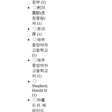
정부
(1)
村川
重郞(촌
천중랑)
저
(1)
市川
厚
(1)
제주
중앙여자
고등학교
(1)
제주
중앙여자
고등학교
저
(1)
Shepherd,
Harold H
(1)
하롤
드 H. 쉐
파아드