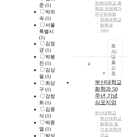
창원대학교 화
준
(1)
학과 자체평가
박외
연구위원회
숙
(1)
창원대학교
서울
화학과
특별시
1993
(1)
김정
복
균
(1)
사/
박봉
대
출
진
(1)
4
신
김상
청
필
(1)
부산대학교
최상
화학과 50
구
(1)
주년 기념
강창
심포지엄
희
(1)
김종
부산대학교
식
(1)
부산대학교
박종
화학과 및
열
(1)
기초과학연
구소
박성