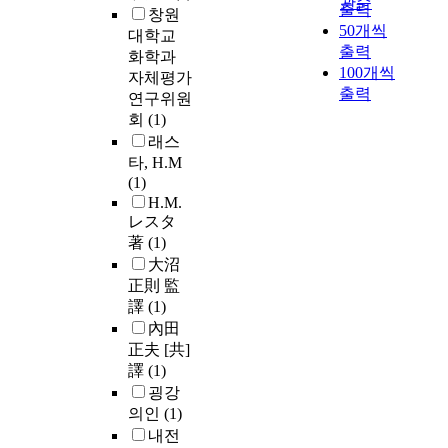
관순
출력
창원
50개씩
대학교
출력
화학과
100개씩
자체평가
출력
연구위원
회
(1)
래스
타, H.M
(1)
H.M.
レスタ
著
(1)
大沼
正則 監
譯
(1)
內田
正夫 [共]
譯
(1)
굉강
의인
(1)
내전