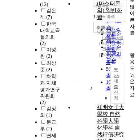
로
(마스터톤
(12)
내림차순
많
정확도
의) 일반화
김은
이
순
10개씩 출력
학
식
(7)
내림차순
본
인기도
한국
자
순
조회
Masterton,
10개씩
대학교육
William L.
료
연도순
출력
협의회
Cengage(센
제목순
20개씩
(2)
게이지러닝
저자순
코리아)
출력
이성
발행기
활
2018
30개씩
환
(2)
관순
용
출력
최상
도
50개씩
준
(2)
복
높
출력
사/
화학
은
대
100개씩
과 자체
출
자
2
출력
평가연구
신
료
위원회
청
(2)
祥明女子大
김정
學校 自然
희
(1)
科學大學
문교
化學科 自
부
(1)
然評價硏究
연세