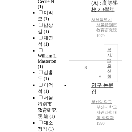
Cecile N
(A) : 高等學
(1)
校 2.3學年
이익
모
(1)
서울특별시
남상
서울特別市
敎育硏究院
길
(1)
1979
채연
석
(1)
복
사/
William L.
대
Masterton
출
(1)
8
신
김홍
청
두
(1)
연구 논문
이억
석
(1)
집
서울
부산대학교
特別市
부산대학교
敎育硏究
자연과학대
院 編
(1)
학 화학과
대소
1998
정칙
(1)