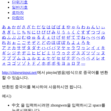
단위기호
일반기호
로마자
아랍어
あ
ぁ
か
が
さ
ざ
た
だ
な
は
ば
ぱ
ま
や
ゃ
ら
わ
ゎ
ん
い
ぃ
き
ぎ
し
じ
ち
ぢ
に
ひ
び
ぴ
み
り
う
ぅ
く
ぐ
す
ず
つ
づ
っ
ぬ
ふ
ぶ
ぷ
む
ゆ
ゅ
る
え
ぇ
け
げ
せ
ぜ
て
で
ね
へ
べ
ぺ
め
れ
お
ぉ
こ
ご
そ
ぞ
と
ど
の
ほ
ぼ
ぽ
も
よ
ょ
ろ
を
ア
ァ
カ
サ
ザ
タ
ダ
ナ
ハ
バ
パ
マ
ヤ
ャ
ラ
ワ
ヮ
ン
イ
ィ
キ
ギ
シ
ジ
チ
ヂ
ニ
ヒ
ビ
ピ
ミ
リ
ウ
ゥ
ク
グ
ス
ズ
ツ
ヅ
ッ
ヌ
フ
ブ
プ
ム
ユ
ュ
ル
エ
ェ
ケ
ゲ
セ
ゼ
テ
デ
ヘ
ベ
ペ
メ
レ
オ
ォ
コ
ゴ
ソ
ゾ
ト
ド
ノ
ホ
ボ
ポ
モ
ヨ
ョ
ロ
ヲ
―
http://chineseinput.net/
에서 pinyin(병음)방식으로 중국어를 변환
할 수 있습니다.
변환된 중국어를 복사하여 사용하시면 됩니다.
예시)
中文 을 입력하시려면
zhongwen
을 입력하시고 space를
누르시면됩니다.