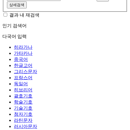
상세검색
결과 내 재검색
인기 검색어
다국어 입력
히라가나
가타카나
중국어
한글고어
그리스문자
프랑스어
독일어
히브리어
괄호기호
학술기호
기술기호
첨자기호
라틴문자
러시아문자