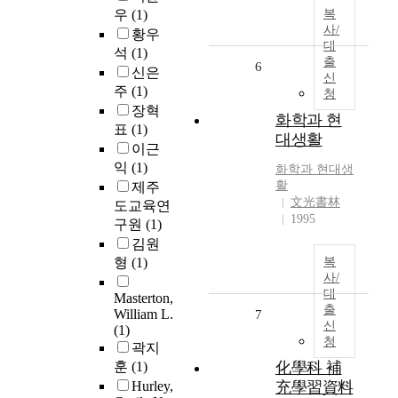
우
(1)
복
사/
황우
대
석
(1)
출
6
신은
신
주
(1)
청
장혁
화학과 현
표
(1)
대생활
이근
익
(1)
화학과 현대생
활
제주
文光書林
도교육연
1995
구원
(1)
김원
형
(1)
복
사/
대
Masterton,
출
William L.
7
신
(1)
청
곽지
훈
(1)
化學科 補
Hurley,
充學習資料