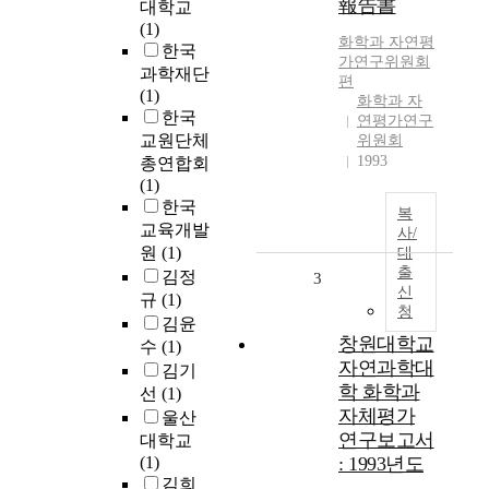
報告書
대학교
(1)
화학과 자연평
한국
가연구위원회
과학재단
편
(1)
화학과 자
한국
연평가연구
교원단체
위원회
1993
총연합회
(1)
한국
복
교육개발
사/
원
(1)
대
출
김정
3
신
규
(1)
청
김윤
창원대학교
수
(1)
자연과학대
김기
학 화학과
선
(1)
자체평가
울산
연구보고서
대학교
(1)
: 1993년도
김희