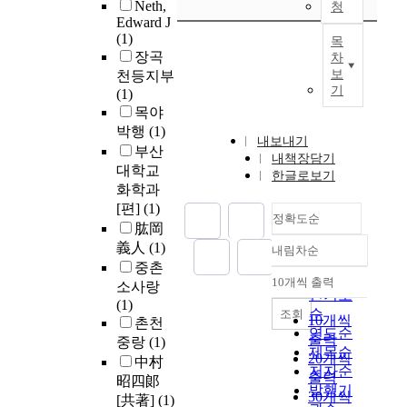
Neth,
청
Edward J
(1)
목
장곡
차
보
천등지부
기
(1)
목야
박행
(1)
내보내기
부산
내책장담기
대학교
한글로보기
화학과
[편]
(1)
정확도순
肱岡
義人
(1)
내림차순
정확도
중촌
순
10개씩 출력
소사랑
내림차순
인기도
(1)
순
조회
10개씩
촌천
연도순
출력
중랑
(1)
제목순
20개씩
中村
저자순
출력
昭四郞
발행기
30개씩
[共著]
(1)