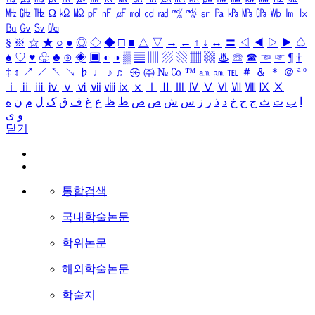
㎒
㎓
㎔
Ω
㏀
㏁
㎊
㎋
㎌
㏖
㏅
㎭
㎮
㎯
㏛
㎩
㎪
㎫
㎬
㏝
㏐
㏓
㏃
㏉
㏜
㏆
§
※
☆
★
○
●
◎
◇
◆
□
■
△
▽
→
←
↑
↓
↔
〓
◁
◀
▷
▶
♤
♠
♡
♥
♧
♣
⊙
◈
▣
◐
◑
▒
▤
▥
▨
▧
▦
▩
♨
☏
☎
☜
☞
¶
†
‡
↕
↗
↙
↖
↘
♭
♩
♪
♬
㉿
㈜
№
㏇
™
㏂
㏘
℡
＃
＆
＊
＠
ª
º
ⅰ
ⅱ
ⅲ
ⅳ
ⅴ
ⅵ
ⅶ
ⅷ
ⅸ
ⅹ
Ⅰ
Ⅱ
Ⅲ
Ⅳ
Ⅴ
Ⅵ
Ⅶ
Ⅷ
Ⅸ
Ⅹ
ا
ب
ت
ث
ج
ح
خ
د
ذ
ر
ز
س
ش
ص
ض
ط
ظ
ع
غ
ف
ق
ک
ل
م
ن
ه
و
ی
닫기
통합검색
국내학술논문
학위논문
해외학술논문
학술지