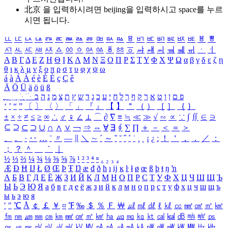
北京 을 입력하시려면
beijing
을 입력하시고 space를 누르
시면 됩니다.
ㅥ
ㅦ
ㅧ
ㅨ
ㅩ
ㅪ
ㅫ
ㅬ
ㅭ
ㅮ
ㅯ
ㅰ
ㅱ
ㅲ
ㅳ
ㅴ
ㅵ
ㅶ
ㅷ
ㅸ
ㅹ
ㅺ
ㅻ
ㅼ
ㅽ
ㅾ
ㅿ
ㆀ
ㆁ
ㆂ
ㆃ
ㆄ
ㆅ
ㆆ
ㆇ
ㆈ
ㆉ
ㆊ
ㆋ
ㆌ
ㆍ
ㆎ
Α
Β
Γ
Δ
Ε
Ζ
Η
Θ
Ι
Κ
Λ
Μ
Ν
Ξ
Ο
Π
Ρ
Σ
Τ
Υ
Φ
Χ
Ψ
Ω
α
β
γ
δ
ε
ζ
η
θ
ι
κ
λ
μ
ν
ξ
ο
π
ρ
σ
τ
υ
φ
χ
ψ
ω
á
à
Á
À
é
è
É
È
ç
Ç
ê
Ä
Ö
Ü
ä
ö
ü
ß
ְ
ֳ
ֲ
ֱ
ָ
ַ
ֵ
ֶ
ִ
ֹ
ּ
ֻ
ׂ
ׁ
ּ
ב
ה
נ
מ
צ
ת
ץ
ש
ד
ג
כ
ע
י
ח
ל
ך
ף
ק
ר
א
ט
ו
ן
ם
פ
‘
’
“
”
〔
〕
〈
〉
「
」
『
』
【
】
＂
（
）
［
］
｛
｝
±
×
÷
≠
≤
≥
∞
∴
♂
♀
∠
⊥
⌒
∂
∇
≡
≒
≪
≫
√
∽
∝
∵
∫
∬
∈
∋
⊆
⊇
⊂
⊃
∪
∩
∧
∨
￢
⇒
⇔
∀
∃
∮
∑
∏
＋
－
＜
＝
＞
、
。
·
‥
…
¨
〃
―
∥
＼
∼
´
～
ˇ
˘
˝
˚
˙
¸
˛
¡
¿
ː
！
＇
，
．
／
：
；
？
＾
＿
｀
｜
½
⅓
⅔
¼
¾
⅛
⅜
⅝
⅞
¹
²
³
⁴
ⁿ
₁
₂
₃
₄
Æ
Ð
Ħ
Ĳ
Ł
Ø
Œ
Þ
Ŧ
Ŋ
æ
đ
ð
ħ
ı
ĳ
ĸ
ŀ
ł
ø
œ
ß
þ
ŧ
ŋ
ŉ
А
Б
В
Г
Д
Е
Ё
Ж
З
И
Й
К
Л
М
Н
О
П
Р
С
Т
У
Ф
Х
Ц
Ч
Ш
Щ
Ъ
Ы
Ь
Э
Ю
Я
а
б
в
г
д
е
ё
ж
з
и
й
к
л
м
н
о
п
р
с
т
у
ф
х
ц
ч
ш
щ
ъ
ы
ь
э
ю
я
′
″
℃
Å
￠
￡
￥
¤
℉
‰
＄
％
Ｆ
￦
㎕
㎖
㎗
ℓ
㎘
㏄
㎣
㎤
㎥
㎦
㎙
㎚
㎛
㎜
㎝
㎞
㎟
㎠
㎡
㎢
㏊
㎍
㎎
㎏
㏏
㎈
㎉
㏈
㎧
㎨
㎰
㎱
㎲
㎳
㎴
㎵
㎶
㎷
㎸
㎹
㎀
㎁
㎂
㎃
㎄
㎺
㎻
㎽
㎾
㎿
㎐
㎑