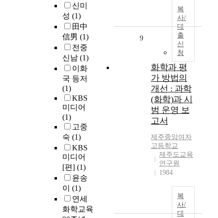
신미
복
성
(1)
사/
田中
대
출
信男
(1)
9
신
전중
청
신남
(1)
화학과 평
이화
가 방법의
국 등저
개선 : 과학
(1)
KBS
(화학)과 시
미디어
범 운영 보
(1)
고서
고중
숙
(1)
제주중앙여자
고등학교
KBS
제주도교육
미디어
연구원
[편]
(1)
1984
윤송
이
(1)
복
연세
사/
화학교육
대