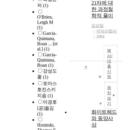
21자에 대
저
(1)
한 과정철
학적 풀이
O'Brien,
Leigh M
김상일
(1)
지식산업사
Garcia-
2004
Quintana,
Roan ... [et
al.]
(1)
복
Garcia-
사/
Quintana,
대
Roan
(1)
출
7
강성도
신
著
(1)
청
토마스
목
호진스키
차
지음
(1)
보
이경호
기
[공]옮김
화이트헤드
(1)
와 동양사
상
Hosinski,