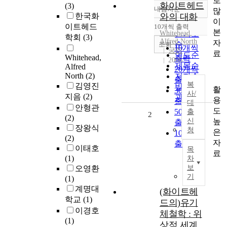
로
화이트헤드
(3)
내림차순
많
정확도
한국화
와의 대화
이
순
이트헤드
10개씩 출력
내림차순
본
Whitehead,
인기도
학회
(3)
Alfred North
자
순
조회
10개씩
궁리
료
연도순
Whitehead,
출력
2006
제목순
Alfred
20개씩
North
(2)
저자순
출력
복
김영진
발행기
활
30개씩
사/
지음
(2)
관순
용
출력
대
안형관
도
50개씩
출
2
(2)
높
신
출력
장왕식
청
은
100개씩
(2)
자
출력
이태호
목
료
(1)
차
보
오영환
기
(1)
계명대
(화이트헤
학교
(1)
드의)유기
이경호
체철학 : 위
(1)
상적 세계