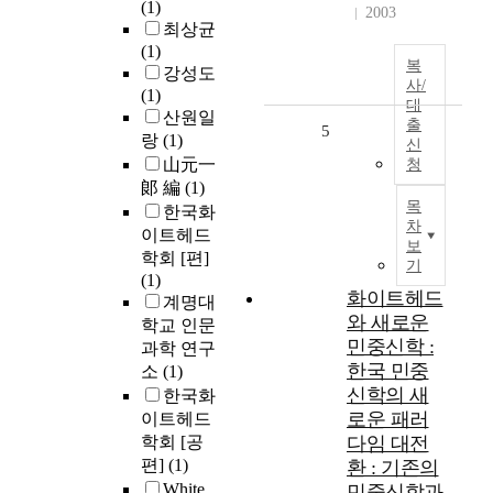
(1)
2003
최상균
(1)
복
강성도
사/
(1)
대
산원일
출
5
랑
(1)
신
山元一
청
郞 編
(1)
목
한국화
차
이트헤드
보
학회 [편]
기
(1)
화이트헤드
계명대
와 새로운
학교 인문
민중신학 :
과학 연구
한국 민중
소
(1)
신학의 새
한국화
로운 패러
이트헤드
학회 [공
다임 대전
편]
(1)
환 : 기존의
White,
민중신학과