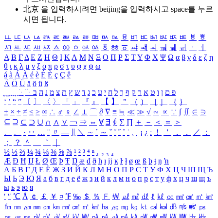
北京 을 입력하시려면
beijing
을 입력하시고 space를 누르
시면 됩니다.
ㅥ
ㅦ
ㅧ
ㅨ
ㅩ
ㅪ
ㅫ
ㅬ
ㅭ
ㅮ
ㅯ
ㅰ
ㅱ
ㅲ
ㅳ
ㅴ
ㅵ
ㅶ
ㅷ
ㅸ
ㅹ
ㅺ
ㅻ
ㅼ
ㅽ
ㅾ
ㅿ
ㆀ
ㆁ
ㆂ
ㆃ
ㆄ
ㆅ
ㆆ
ㆇ
ㆈ
ㆉ
ㆊ
ㆋ
ㆌ
ㆍ
ㆎ
Α
Β
Γ
Δ
Ε
Ζ
Η
Θ
Ι
Κ
Λ
Μ
Ν
Ξ
Ο
Π
Ρ
Σ
Τ
Υ
Φ
Χ
Ψ
Ω
α
β
γ
δ
ε
ζ
η
θ
ι
κ
λ
μ
ν
ξ
ο
π
ρ
σ
τ
υ
φ
χ
ψ
ω
á
à
Á
À
é
è
É
È
ç
Ç
ê
Ä
Ö
Ü
ä
ö
ü
ß
ְ
ֳ
ֲ
ֱ
ָ
ַ
ֵ
ֶ
ִ
ֹ
ּ
ֻ
ׂ
ׁ
ּ
ב
ה
נ
מ
צ
ת
ץ
ש
ד
ג
כ
ע
י
ח
ל
ך
ף
ק
ר
א
ט
ו
ן
ם
פ
‘
’
“
”
〔
〕
〈
〉
「
」
『
』
【
】
＂
（
）
［
］
｛
｝
±
×
÷
≠
≤
≥
∞
∴
♂
♀
∠
⊥
⌒
∂
∇
≡
≒
≪
≫
√
∽
∝
∵
∫
∬
∈
∋
⊆
⊇
⊂
⊃
∪
∩
∧
∨
￢
⇒
⇔
∀
∃
∮
∑
∏
＋
－
＜
＝
＞
、
。
·
‥
…
¨
〃
―
∥
＼
∼
´
～
ˇ
˘
˝
˚
˙
¸
˛
¡
¿
ː
！
＇
，
．
／
：
；
？
＾
＿
｀
｜
½
⅓
⅔
¼
¾
⅛
⅜
⅝
⅞
¹
²
³
⁴
ⁿ
₁
₂
₃
₄
Æ
Ð
Ħ
Ĳ
Ł
Ø
Œ
Þ
Ŧ
Ŋ
æ
đ
ð
ħ
ı
ĳ
ĸ
ŀ
ł
ø
œ
ß
þ
ŧ
ŋ
ŉ
А
Б
В
Г
Д
Е
Ё
Ж
З
И
Й
К
Л
М
Н
О
П
Р
С
Т
У
Ф
Х
Ц
Ч
Ш
Щ
Ъ
Ы
Ь
Э
Ю
Я
а
б
в
г
д
е
ё
ж
з
и
й
к
л
м
н
о
п
р
с
т
у
ф
х
ц
ч
ш
щ
ъ
ы
ь
э
ю
я
′
″
℃
Å
￠
￡
￥
¤
℉
‰
＄
％
Ｆ
￦
㎕
㎖
㎗
ℓ
㎘
㏄
㎣
㎤
㎥
㎦
㎙
㎚
㎛
㎜
㎝
㎞
㎟
㎠
㎡
㎢
㏊
㎍
㎎
㎏
㏏
㎈
㎉
㏈
㎧
㎨
㎰
㎱
㎲
㎳
㎴
㎵
㎶
㎷
㎸
㎹
㎀
㎁
㎂
㎃
㎄
㎺
㎻
㎽
㎾
㎿
㎐
㎑