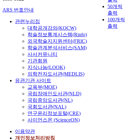
50개씩
ARS 번호안내
출력
100개씩
관련누리집
출력
대학공개강의(KOCW)
학술정보통계시스템(Rinfo)
외국학술지지원센터(FRIC)
학술관계분석서비스(SAM)
사서커뮤니티
기관회원
지식나눔(LOOK)
의학전자도서관(MEDLIS)
유관기관 사이트
교육부(MOE)
국립장애인도서관(NLD)
국립중앙도서관(NL)
국회도서관(NAL)
연구윤리정보포털(CRE)
사이언스온 (ScienceON)
이용약관
개인정보처리방침