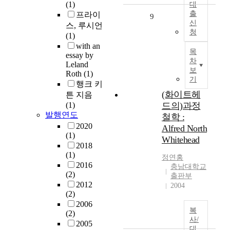
(1)
대
출
프라이
9
신
스, 루시언
청
(1)
with an
목
essay by
차
Leland
보
Roth
(1)
기
행크 키
(화이트헤
튼 지음
(1)
드의)과정
발행연도
철학 :
2020
Alfred North
(1)
Whitehead
2018
(1)
정연홍
2016
충남대학교
(2)
출판부
2012
2004
(2)
2006
복
(2)
사/
2005
대