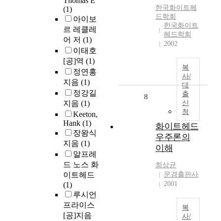
Thomas E
한국화이트헤
(1)
드학회
아이보
한국화이트
르 레클레
헤드학회
어 저
(1)
2002
이태호
[공]역
(1)
복
정연홍
사/
지음
(1)
대
정강길
출
8
지음
(1)
신
청
Keeton,
Hank
(1)
화이트헤드
장왕식
우주론의
지음
(1)
이해
알프레
드 노스 화
최상균
이트헤드
문경출판사
2001
(1)
루시언
프라이스
복
[공]지음
사/