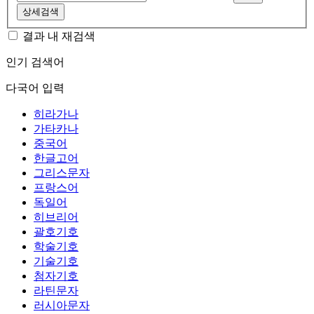
상세검색
결과 내 재검색
인기 검색어
다국어 입력
히라가나
가타카나
중국어
한글고어
그리스문자
프랑스어
독일어
히브리어
괄호기호
학술기호
기술기호
첨자기호
라틴문자
러시아문자