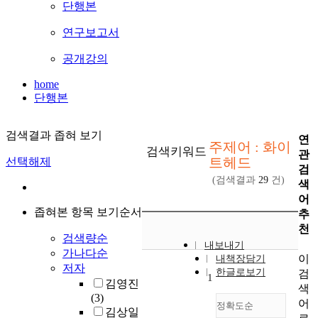
단행본
연구보고서
공개강의
home
단행본
검색결과 좁혀 보기
연
주제어 : 화이
검색키워드
관
트헤드
선택해제
검
(검색결과
29
건)
색
어
좁혀본 항목 보기순서
추
천
검색량순
내보내기
가나다순
이
내책장담기
저자
한글로보기
검
1
김영진
색
(3)
어
정확도순
김상일