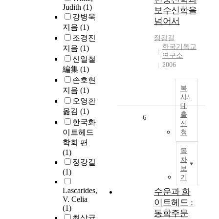
Judith
(1)
보수신학을
강병욱
넘어서
지음
(1)
조경진
정강길
한국기독교
지음
(1)
연구소
신일철
2006
編集
(1)
손호현
복
지음
(1)
사/
오영환
대
옮김
(1)
출
6
한국화
신
이트헤드
청
학회 편
목
(1)
차
정강길
보
(1)
기
Lascarides,
수운과 화
V. Celia
이트헤드 :
(1)
동학주문
최상균