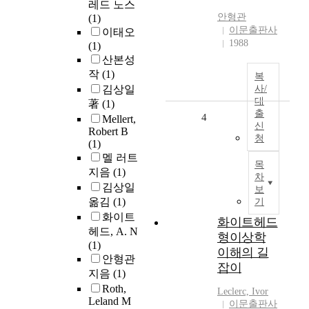
레드 노스
안형관
(1)
이문출판사
이태오
1988
(1)
산본성
작
(1)
복
김상일
사/
대
著
(1)
출
4
Mellert,
신
Robert B
청
(1)
멜 러트
목
지음
(1)
차
김상일
보
옮김
(1)
기
화이트
화이트헤드
헤드, A. N
형이상학
(1)
이해의 길
안형관
잡이
지음
(1)
Roth,
Leclerc, Ivor
Leland M
이문출판사