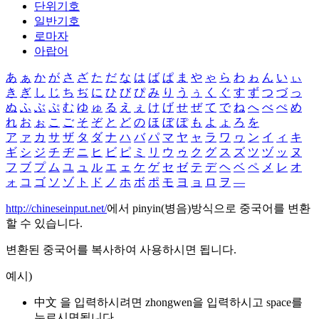
단위기호
일반기호
로마자
아랍어
あ
ぁ
か
が
さ
ざ
た
だ
な
は
ば
ぱ
ま
や
ゃ
ら
わ
ゎ
ん
い
ぃ
き
ぎ
し
じ
ち
ぢ
に
ひ
び
ぴ
み
り
う
ぅ
く
ぐ
す
ず
つ
づ
っ
ぬ
ふ
ぶ
ぷ
む
ゆ
ゅ
る
え
ぇ
け
げ
せ
ぜ
て
で
ね
へ
べ
ぺ
め
れ
お
ぉ
こ
ご
そ
ぞ
と
ど
の
ほ
ぼ
ぽ
も
よ
ょ
ろ
を
ア
ァ
カ
サ
ザ
タ
ダ
ナ
ハ
バ
パ
マ
ヤ
ャ
ラ
ワ
ヮ
ン
イ
ィ
キ
ギ
シ
ジ
チ
ヂ
ニ
ヒ
ビ
ピ
ミ
リ
ウ
ゥ
ク
グ
ス
ズ
ツ
ヅ
ッ
ヌ
フ
ブ
プ
ム
ユ
ュ
ル
エ
ェ
ケ
ゲ
セ
ゼ
テ
デ
ヘ
ベ
ペ
メ
レ
オ
ォ
コ
ゴ
ソ
ゾ
ト
ド
ノ
ホ
ボ
ポ
モ
ヨ
ョ
ロ
ヲ
―
http://chineseinput.net/
에서 pinyin(병음)방식으로 중국어를 변환
할 수 있습니다.
변환된 중국어를 복사하여 사용하시면 됩니다.
예시)
中文 을 입력하시려면
zhongwen
을 입력하시고 space를
누르시면됩니다.