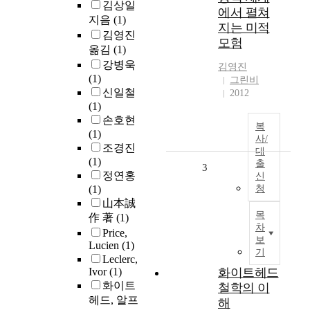
김상일
에서 펼쳐
지음
(1)
지는 미적
김영진
모험
옮김
(1)
강병욱
김영진
(1)
그린비
신일철
2012
(1)
손호현
복
(1)
사/
조경진
대
(1)
출
3
정연홍
신
(1)
청
山本誠
목
作 著
(1)
차
Price,
보
Lucien
(1)
기
Leclerc,
Ivor
(1)
화이트헤드
화이트
철학의 이
헤드, 알프
해