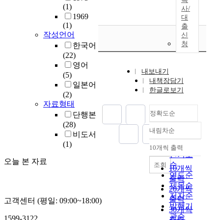
(1)
사/
1969
대
(1)
출
작성언어
신
청
한국어
(22)
영어
내보내기
(5)
내책장담기
일본어
한글로보기
(2)
자료형태
정확도순
단행본
(28)
내림차순
정확도
비도서
(1)
순
10개씩 출력
내림차순
인기도
오늘 본 자료
순
조회
10개씩
연도순
출력
제목순
20개씩
저자순
출력
고객센터 (평일: 09:00~18:00)
발행기
30개씩
관순
1599-3122
출력