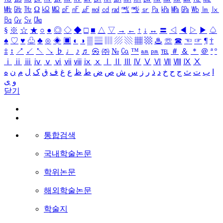
㎒
㎓
㎔
Ω
㏀
㏁
㎊
㎋
㎌
㏖
㏅
㎭
㎮
㎯
㏛
㎩
㎪
㎫
㎬
㏝
㏐
㏓
㏃
㏉
㏜
㏆
§
※
☆
★
○
●
◎
◇
◆
□
■
△
▽
→
←
↑
↓
↔
〓
◁
◀
▷
▶
♤
♠
♡
♥
♧
♣
⊙
◈
▣
◐
◑
▒
▤
▥
▨
▧
▦
▩
♨
☏
☎
☜
☞
¶
†
‡
↕
↗
↙
↖
↘
♭
♩
♪
♬
㉿
㈜
№
㏇
™
㏂
㏘
℡
＃
＆
＊
＠
ª
º
ⅰ
ⅱ
ⅲ
ⅳ
ⅴ
ⅵ
ⅶ
ⅷ
ⅸ
ⅹ
Ⅰ
Ⅱ
Ⅲ
Ⅳ
Ⅴ
Ⅵ
Ⅶ
Ⅷ
Ⅸ
Ⅹ
ا
ب
ت
ث
ج
ح
خ
د
ذ
ر
ز
س
ش
ص
ض
ط
ظ
ع
غ
ف
ق
ک
ل
م
ن
ه
و
ی
닫기
통합검색
국내학술논문
학위논문
해외학술논문
학술지