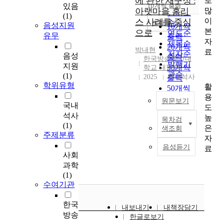
에 관한 재구성 :
로
순
있음
10개씩 출력
내림차순
많
아랫마을 홈리
인기도
(1)
이
스 사례를 중심
순
조회
음성지원
10개씩
본
으로
연도순
유무
출력
자
제목순
20개씩
박내현
료
저자순
음성
출력
한국방송통신대
발행기
지원
30개씩
학교 대학원
관순
(1)
2025
국내석사
출력
학위유형
활
50개씩
용
출력
원문보기
국내
도
100개씩
석사
높
출력
목차검
자
(1)
은
색조회
본
주제분류
자
주
음성듣기
료
의
사회
사
과학
회
(1)
에
수여기관
서
인
한국
내보내기
내책장담기
간
방송
한글로보기