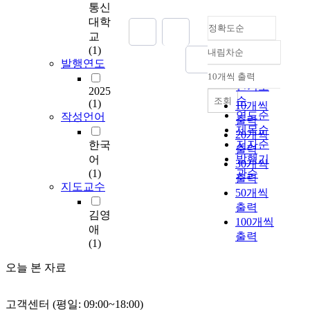
은
통신
임
대학
정확도순
금
교
노
(1)
내림차순
동
정확도
발행연도
에
순
10개씩 출력
내림차순
의
인기도
2025
존
순
조회
(1)
10개씩
하
연도순
작성언어
출력
여
제목순
20개씩
생
저자순
한국
출력
계
발행기
어
30개씩
를
(1)
관순
출력
꾸
지도교수
50개씩
려
출력
살
김영
100개씩
아
애
출력
간
(1)
다
.
오늘 본 자료
따
라
고객센터 (평일: 09:00~18:00)
서