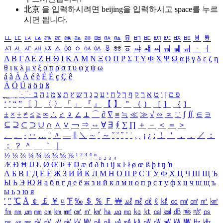
北京 을 입력하시려면
beijing
을 입력하시고 space를 누르
시면 됩니다.
ㅥ
ㅦ
ㅧ
ㅨ
ㅩ
ㅪ
ㅫ
ㅬ
ㅭ
ㅮ
ㅯ
ㅰ
ㅱ
ㅲ
ㅳ
ㅴ
ㅵ
ㅶ
ㅷ
ㅸ
ㅹ
ㅺ
ㅻ
ㅼ
ㅽ
ㅾ
ㅿ
ㆀ
ㆁ
ㆂ
ㆃ
ㆄ
ㆅ
ㆆ
ㆇ
ㆈ
ㆉ
ㆊ
ㆋ
ㆌ
ㆍ
ㆎ
Α
Β
Γ
Δ
Ε
Ζ
Η
Θ
Ι
Κ
Λ
Μ
Ν
Ξ
Ο
Π
Ρ
Σ
Τ
Υ
Φ
Χ
Ψ
Ω
α
β
γ
δ
ε
ζ
η
θ
ι
κ
λ
μ
ν
ξ
ο
π
ρ
σ
τ
υ
φ
χ
ψ
ω
á
à
Á
À
é
è
É
È
ç
Ç
ê
Ä
Ö
Ü
ä
ö
ü
ß
ְ
ֳ
ֲ
ֱ
ָ
ַ
ֵ
ֶ
ִ
ֹ
ּ
ֻ
ׂ
ׁ
ּ
ב
ה
נ
מ
צ
ת
ץ
ש
ד
ג
כ
ע
י
ח
ל
ך
ף
ק
ר
א
ט
ו
ן
ם
פ
‘
’
“
”
〔
〕
〈
〉
「
」
『
』
【
】
＂
（
）
［
］
｛
｝
±
×
÷
≠
≤
≥
∞
∴
♂
♀
∠
⊥
⌒
∂
∇
≡
≒
≪
≫
√
∽
∝
∵
∫
∬
∈
∋
⊆
⊇
⊂
⊃
∪
∩
∧
∨
￢
⇒
⇔
∀
∃
∮
∑
∏
＋
－
＜
＝
＞
、
。
·
‥
…
¨
〃
―
∥
＼
∼
´
～
ˇ
˘
˝
˚
˙
¸
˛
¡
¿
ː
！
＇
，
．
／
：
；
？
＾
＿
｀
｜
½
⅓
⅔
¼
¾
⅛
⅜
⅝
⅞
¹
²
³
⁴
ⁿ
₁
₂
₃
₄
Æ
Ð
Ħ
Ĳ
Ł
Ø
Œ
Þ
Ŧ
Ŋ
æ
đ
ð
ħ
ı
ĳ
ĸ
ŀ
ł
ø
œ
ß
þ
ŧ
ŋ
ŉ
А
Б
В
Г
Д
Е
Ё
Ж
З
И
Й
К
Л
М
Н
О
П
Р
С
Т
У
Ф
Х
Ц
Ч
Ш
Щ
Ъ
Ы
Ь
Э
Ю
Я
а
б
в
г
д
е
ё
ж
з
и
й
к
л
м
н
о
п
р
с
т
у
ф
х
ц
ч
ш
щ
ъ
ы
ь
э
ю
я
′
″
℃
Å
￠
￡
￥
¤
℉
‰
＄
％
Ｆ
￦
㎕
㎖
㎗
ℓ
㎘
㏄
㎣
㎤
㎥
㎦
㎙
㎚
㎛
㎜
㎝
㎞
㎟
㎠
㎡
㎢
㏊
㎍
㎎
㎏
㏏
㎈
㎉
㏈
㎧
㎨
㎰
㎱
㎲
㎳
㎴
㎵
㎶
㎷
㎸
㎹
㎀
㎁
㎂
㎃
㎄
㎺
㎻
㎽
㎾
㎿
㎐
㎑