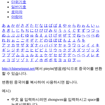
단위기호
일반기호
로마자
아랍어
あ
ぁ
か
が
さ
ざ
た
だ
な
は
ば
ぱ
ま
や
ゃ
ら
わ
ゎ
ん
い
ぃ
き
ぎ
し
じ
ち
ぢ
に
ひ
び
ぴ
み
り
う
ぅ
く
ぐ
す
ず
つ
づ
っ
ぬ
ふ
ぶ
ぷ
む
ゆ
ゅ
る
え
ぇ
け
げ
せ
ぜ
て
で
ね
へ
べ
ぺ
め
れ
お
ぉ
こ
ご
そ
ぞ
と
ど
の
ほ
ぼ
ぽ
も
よ
ょ
ろ
を
ア
ァ
カ
サ
ザ
タ
ダ
ナ
ハ
バ
パ
マ
ヤ
ャ
ラ
ワ
ヮ
ン
イ
ィ
キ
ギ
シ
ジ
チ
ヂ
ニ
ヒ
ビ
ピ
ミ
リ
ウ
ゥ
ク
グ
ス
ズ
ツ
ヅ
ッ
ヌ
フ
ブ
プ
ム
ユ
ュ
ル
エ
ェ
ケ
ゲ
セ
ゼ
テ
デ
ヘ
ベ
ペ
メ
レ
オ
ォ
コ
ゴ
ソ
ゾ
ト
ド
ノ
ホ
ボ
ポ
モ
ヨ
ョ
ロ
ヲ
―
http://chineseinput.net/
에서 pinyin(병음)방식으로 중국어를 변환
할 수 있습니다.
변환된 중국어를 복사하여 사용하시면 됩니다.
예시)
中文 을 입력하시려면
zhongwen
을 입력하시고 space를
누르시면됩니다.