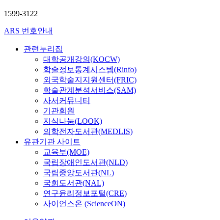
노
1599-3122
동
할
ARS 번호안내
권
리
관련누리집
가
대학공개강의(KOCW)
중
학술정보통계시스템(Rinfo)
요
외국학술지지원센터(FRIC)
하
학술관계분석서비스(SAM)
게
사서커뮤니티
부
기관회원
각
지식나눔(LOOK)
되
의학전자도서관(MEDLIS)
며
유관기관 사이트
노
교육부(MOE)
동
국립장애인도서관(NLD)
할
국립중앙도서관(NL)
권
국회도서관(NAL)
리
연구윤리정보포털(CRE)
를
보
사이언스온 (ScienceON)
장