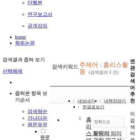
단행본
연구보고서
공개강의
home
학위논문
검색결과 좁혀 보기
연
주제어 : 홈리스활
검색키워드
관
동
선택해제
(검색결과
1
건)
검
색
어
좁혀본 항목 보
추
기순서
천
내보내기
내책장담기
한글로보기
검색량순
이
가나다순
1
홈
검
정확도순
원문유무
리
색
스 활동의 의미
내림차순
어
정확도
원문