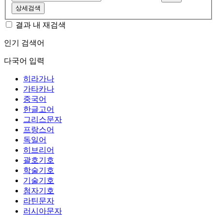
상세검색
결과 내 재검색
인기 검색어
다국어 입력
히라가나
가타카나
중국어
한글고어
그리스문자
프랑스어
독일어
히브리어
괄호기호
학술기호
기술기호
첨자기호
라틴문자
러시아문자