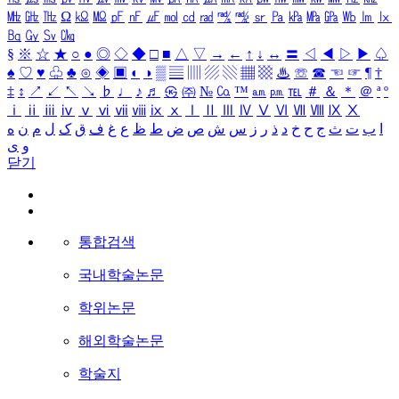
㎒
㎓
㎔
Ω
㏀
㏁
㎊
㎋
㎌
㏖
㏅
㎭
㎮
㎯
㏛
㎩
㎪
㎫
㎬
㏝
㏐
㏓
㏃
㏉
㏜
㏆
§
※
☆
★
○
●
◎
◇
◆
□
■
△
▽
→
←
↑
↓
↔
〓
◁
◀
▷
▶
♤
♠
♡
♥
♧
♣
⊙
◈
▣
◐
◑
▒
▤
▥
▨
▧
▦
▩
♨
☏
☎
☜
☞
¶
†
‡
↕
↗
↙
↖
↘
♭
♩
♪
♬
㉿
㈜
№
㏇
™
㏂
㏘
℡
＃
＆
＊
＠
ª
º
ⅰ
ⅱ
ⅲ
ⅳ
ⅴ
ⅵ
ⅶ
ⅷ
ⅸ
ⅹ
Ⅰ
Ⅱ
Ⅲ
Ⅳ
Ⅴ
Ⅵ
Ⅶ
Ⅷ
Ⅸ
Ⅹ
ا
ب
ت
ث
ج
ح
خ
د
ذ
ر
ز
س
ش
ص
ض
ط
ظ
ع
غ
ف
ق
ک
ل
م
ن
ه
و
ی
닫기
통합검색
국내학술논문
학위논문
해외학술논문
학술지