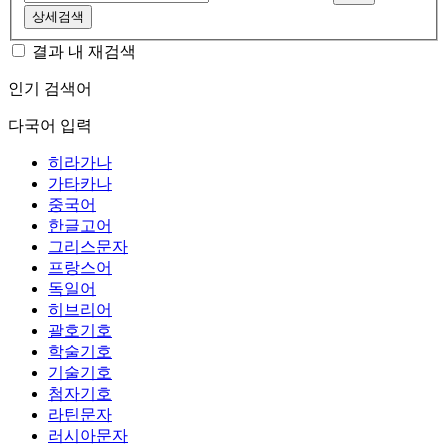
상세검색
결과 내 재검색
인기 검색어
다국어 입력
히라가나
가타카나
중국어
한글고어
그리스문자
프랑스어
독일어
히브리어
괄호기호
학술기호
기술기호
첨자기호
라틴문자
러시아문자