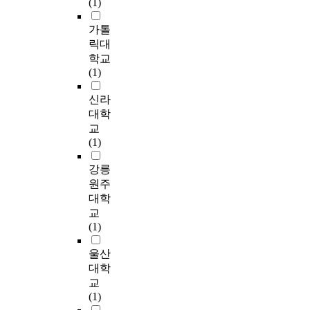
측
(1)
영
내
국
한
P
있
합(Integration) 지향
a
면
향
기
에
반
r
도
적인 경영활동도 상당
l
가톨
의
에
업
진
면
o
록
수준 보여주었다. 이
m
현
릭대
대
의
출
,
v
질
는 대형 다국적 기업
a
지
해
학교
역
한
중
i
적
이 갖는 특성이 반영
r
화
연
(1)
차
기
국
n
연
된 결과로 보여진다.
k
로
구
별
간
은
c
구
국제 경영전략상 국내
e
측
신라
해
문
과
사
e
방
진출 대형 다국적기업
t
정
보
대학
제
현
회
s
법
은 현지화 전략과 통
s
하
았
교
,
지
주
(
에
합 전략의 적절한 균
o
였
다
(1)
환
자
의
東
기
형을 보이는 것으로
r
다
.
경
회
체
北
반
해석된다. 적응도와
a
.
승
강릉
오
사
제
地
한
성과 측면에 있어서도
d
분
용
원주
염
의
하
區
심
현지화경영과 적응도,
a
석
차
,
대
에
대학
)
층
성과와는 연관성을 보
p
결
와
위
(
서
.
교
면
여주었으며 경쟁도,
t
과
S
안
對
발
T
(1)
접
환경 불확실성, 정부
e
기
U
화
)
전
h
과
규제 등이 한국 내 다
d
술
V
절
본
을
울산
e
참
국적기업들의 환경 적
t
역
제
상
사
모
N
대학
여
응과 성과에 영향을
o
량
품
압
의
색
o
관
교
미치는 것으로 나타났
i
,
을
력
존
하
r
찰
(1)
다. 본 연구가 대형 다
n
본
중
등
도
였
t
방