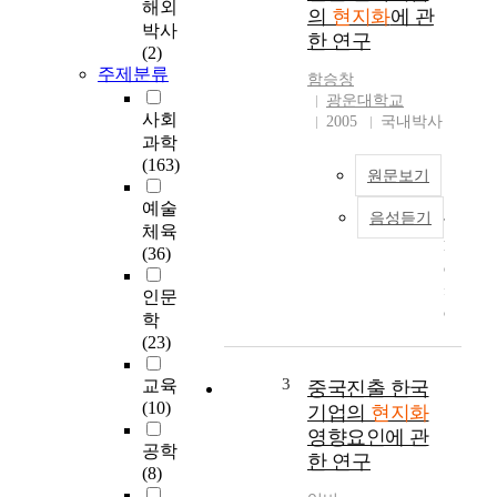
력
해외
의
현지화
에 관
에
박사
한 연구
서
(2)
의
주제분류
함승창
현
광운대학교
지
사회
2005
국내박사
화
과학
논
(163)
원문보기
의
가
예술
음성듣기
T
실
체육
h
제
(36)
e
개
f
발
인문
o
협
학
r
력
(23)
e
현
i
장
3
교육
중국진출 한국
g
에
(10)
기업의
현지화
n
서
영향요인에 관
d
어
공학
한 연구
i
떻
(8)
r
게