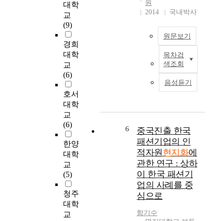
원
대학
흔
품
c
지
2014
국내박사
교
들
현
o
화
(9)
리
지
m
와
원문보기
는
화
p
관
경희
계
가
a
련
대학
목차검
기
경
한
n
된
색조회
교
가
영
국
i
실
(6)
되
성
과
e
천
음성듣기
었
과
중
s
적
호서
다
에
국
y
경
대학
.
어
은
i
험
교
반
떤
북
e
을
(6)
사
영
한
l
분
6
중국진출 한국
적
향
과
d
석
패션기업의 인
한양
으
을
대
e
하
적자원
현지화
에
대학
로
주
만
d
고
관한 연구 : 상하
교
중
는
등
U
자
이 한국 패션기
(5)
국
지
쉽
S
한
업의 사례를 중
시
살
지
$
다
청주
장
심으로
펴
않
1
.
대학
에
본
은
2
기
함기수
교
대
연
외
0
존