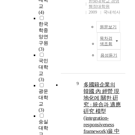
한중대학교 경영
이
수
The trend of Korean
류
안
o
y
교
행정대학원
라
시
companies direct
에
정
w
s
(4)
2009
국내석사
면
장
investments in China,
있
적
s
o
결
화
which started about
어
인
t
f
한국
원문보기
코
하
ten years ago, is
이
기
h
b
학중
외
기
moving from the
제
반
a
e
앙연
목차검
면
위
establishing entry
는
을
한
t
i
구원
색조회
할
한
modes to China
미
확
국
K
n
(3)
수
’
toward the operational
국
보
과
o
g
음성듣기
없
현
ones. The purpose of
과
하
중
r
)
국민
는
지
Korean companies’
일
고
국
e
과
대학
화
화
investments in China
본
지
은
a
현
교
두
’
as the production
을
속
역
i
지
(3)
가
전
bases in order to make
넘
적
사
s
개
9
多國籍企業의
되
략
the most of cheaper
어
인
적
d
발
韓國 內 經營 現
광운
었
이
labor costs of China
서
성
으
e
당
대학
地化에 關한 硏
다
필
are now changing into
엄
장
로
f
사
교
究 : 統合과 適應
.
요
actively penetrating
청
의
오
a
자
(3)
硏究 模型
본
하
China domestic
난
기
랜
c
들
(integration-
연
다
markets. This study
물
틀
기
t
의
숭실
구
responsiveness
는
concentrates on the
적
을
간
o
경
대학
에
판
localization strategies
framework)을 中
교
마
동
t
험
교