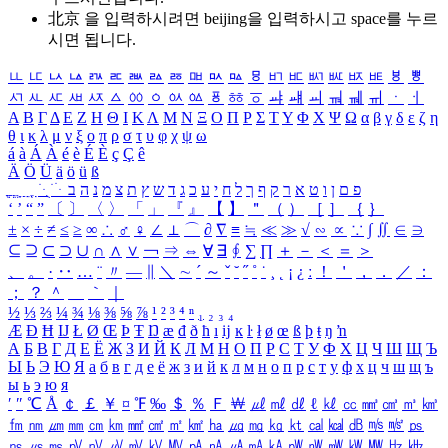
北京 을 입력하시려면
beijing
을 입력하시고 space를 누르
시면 됩니다.
ㅥ
ㅦ
ㅧ
ㅨ
ㅩ
ㅪ
ㅫ
ㅬ
ㅭ
ㅮ
ㅯ
ㅰ
ㅱ
ㅲ
ㅳ
ㅴ
ㅵ
ㅶ
ㅷ
ㅸ
ㅹ
ㅺ
ㅻ
ㅼ
ㅽ
ㅾ
ㅿ
ㆀ
ㆁ
ㆂ
ㆃ
ㆄ
ㆅ
ㆆ
ㆇ
ㆈ
ㆉ
ㆊ
ㆋ
ㆌ
ㆍ
ㆎ
Α
Β
Γ
Δ
Ε
Ζ
Η
Θ
Ι
Κ
Λ
Μ
Ν
Ξ
Ο
Π
Ρ
Σ
Τ
Υ
Φ
Χ
Ψ
Ω
α
β
γ
δ
ε
ζ
η
θ
ι
κ
λ
μ
ν
ξ
ο
π
ρ
σ
τ
υ
φ
χ
ψ
ω
á
à
Á
À
é
è
É
È
ç
Ç
ê
Ä
Ö
Ü
ä
ö
ü
ß
ְ
ֳ
ֲ
ֱ
ָ
ַ
ֵ
ֶ
ִ
ֹ
ּ
ֻ
ׂ
ׁ
ּ
ב
ה
נ
מ
צ
ת
ץ
ש
ד
ג
כ
ע
י
ח
ל
ך
ף
ק
ר
א
ט
ו
ן
ם
פ
‘
’
“
”
〔
〕
〈
〉
「
」
『
』
【
】
＂
（
）
［
］
｛
｝
±
×
÷
≠
≤
≥
∞
∴
♂
♀
∠
⊥
⌒
∂
∇
≡
≒
≪
≫
√
∽
∝
∵
∫
∬
∈
∋
⊆
⊇
⊂
⊃
∪
∩
∧
∨
￢
⇒
⇔
∀
∃
∮
∑
∏
＋
－
＜
＝
＞
、
。
·
‥
…
¨
〃
―
∥
＼
∼
´
～
ˇ
˘
˝
˚
˙
¸
˛
¡
¿
ː
！
＇
，
．
／
：
；
？
＾
＿
｀
｜
½
⅓
⅔
¼
¾
⅛
⅜
⅝
⅞
¹
²
³
⁴
ⁿ
₁
₂
₃
₄
Æ
Ð
Ħ
Ĳ
Ł
Ø
Œ
Þ
Ŧ
Ŋ
æ
đ
ð
ħ
ı
ĳ
ĸ
ŀ
ł
ø
œ
ß
þ
ŧ
ŋ
ŉ
А
Б
В
Г
Д
Е
Ё
Ж
З
И
Й
К
Л
М
Н
О
П
Р
С
Т
У
Ф
Х
Ц
Ч
Ш
Щ
Ъ
Ы
Ь
Э
Ю
Я
а
б
в
г
д
е
ё
ж
з
и
й
к
л
м
н
о
п
р
с
т
у
ф
х
ц
ч
ш
щ
ъ
ы
ь
э
ю
я
′
″
℃
Å
￠
￡
￥
¤
℉
‰
＄
％
Ｆ
￦
㎕
㎖
㎗
ℓ
㎘
㏄
㎣
㎤
㎥
㎦
㎙
㎚
㎛
㎜
㎝
㎞
㎟
㎠
㎡
㎢
㏊
㎍
㎎
㎏
㏏
㎈
㎉
㏈
㎧
㎨
㎰
㎱
㎲
㎳
㎴
㎵
㎶
㎷
㎸
㎹
㎀
㎁
㎂
㎃
㎄
㎺
㎻
㎽
㎾
㎿
㎐
㎑