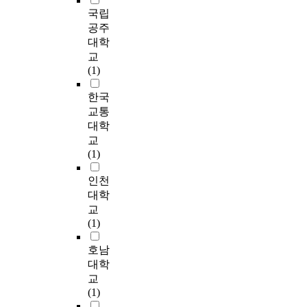
국적 기업들에 치중한
d
사
심
의
가
다
h
국립
법
연구이기 때문에 추가
i
글
으
문
현
.
-
을
공주
연구로는 국내에서 경
v
로
로
제
지
그
b
활
대학
영활동 중인 중소형
i
벌
제
가
인
러
y
용
교
다국적 기업과 서비스
d
성
품
대
의
나
-
해
(1)
업 다국적 기업에 대
u
과
현
두
고
동
S
현
한 추가 연구가 필요
a
,
지
고
용
서
e
지
한국
한 것으로 생각된다.
l
중
화
있
비
냉
a
화
교통
Since 1998, Korea has
m
국
의
다
율
전
P
실
대학
experienced a
a
사
수
.
에
체
r
천
significant surge in
r
교
업
준
특
어
제
o
의
foreign direct
k
(1)
비
을
히
떠
의
v
역
investment (FDI).
e
전
상
2
한
종
i
동
인천
Korean Government
t
,
․
0
영
식
n
을
restructuring policies
s
대학
마
중
0
향
과
c
분
after Asian financial
h
교
케
․
8
을
함
e
석
crisis, abandoned a
a
(1)
팅
하
년
미
께
s
하
general policy of
s
역
3
한
치
다
i
였
protectionism in favor
l
호남
량
단
국
는
극
n
다
of policies that sought
o
대학
이
계
기
지
화
c
.
to encourage and
n
교
현
로
업
의
된
l
현
attract FDI. The
g
(1)
지
구
들
가
세
u
지
purpose of this paper
t