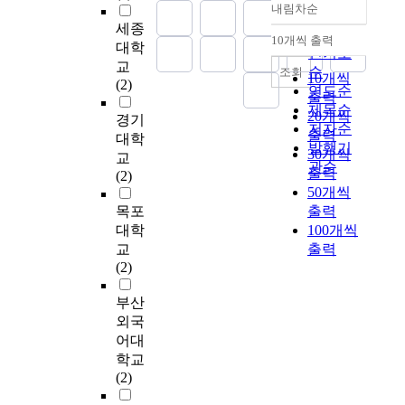
비
는
useful implications for
의
가
서
내림차순
C
세
이에 대해 통합·적응
h
정확도
전
주
foreign direct
對
지
양
h
세종
가
연구 모형(Integration-
e
순
10개씩 출력
,
로
investments in China.
중
제
국
i
내림차순
지
대학
Responsiveness
t
인기도
본
기
국
약
의
n
유
교
framework) 국제경영
h
순
조회
10개씩
사
업
투
여
교
a
형
(2)
전략으로 1980년대에
e
연도순
글
출력
전
자
건
류
c
으
제시되었다. 그러나
r
제목순
로
체
20개씩
급
을
는
o
로
경기
이 통합·적응 틀(I-R
a
저자순
벌
수
출력
증
고
일
n
구
대학
framework)에 대한 국
b
발행기
성
준
추
려
시
30개씩
s
분
교
내 연구는 거의 전무
u
관순
과
이
세
하
적
i
출력
하
(2)
한 상태이다. 이는 그
s
로
나
에
여
으
s
고
50개씩
동안 국내시장이 다국
i
파
사
따
현
로
t
현
목포
출력
적기업에 대해 배타적
n
악
업
라
재
단
s
지
대학
100개씩
인 것이 주 요인이라
e
하
부
학
상
절
o
화
교
할 수 있다. 그러나 이
출력
s
고
수
계
하
된
f
수
(2)
제 거의 완벽한 시장
s
이
준
의
이
상
t
준
개방에 따라 다국적기
s
을
에
관
에
태
w
의
부산
업들의 국내 현지화
h
6
서
련
진
로
o
적
외국
경영활동을 본격적으
o
개
이
연
출
지
r
절
로 연구할 시점이라
u
어대
의
뤄
구
해
속
e
성
생각된다. 그러나 ‘현
l
학교
요
져
도
있
되
g
을
지화(Localization)’ 또
d
(2)
인
왔
양
는
었
i
평
는 ‘현지화 경영’이라
p
이
었