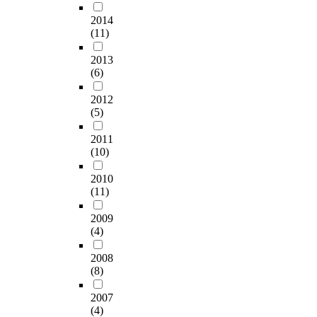
present a much
d
되
장
에
는
0
s
발
broader set of motives
i
2014
었
에
얼
현
억
i
을
for FDI ranging mainly
t
(11)
다
서
마
지
달
n
저
from location-specific
i
.
제
나
진
러
c
해
motives, firm-related
o
2013
본
품
큰
출
로
l
하
(6)
factors to transaction-
n
연
의
영
기
급
u
고
related factors, this
a
구
현
향
간
속
d
비
2012
study specifically
l
는
지
을
이
한
(5)
e
효
deals with rather
a
다
화
미
오
팽
L
율
narrower segment of
c
음
정
2011
치
래
창
i
적
overall FDI motives
c
(10)
과
도
는
될
을
a
관
focusing mainly on
e
같
가
가
수
가
o
행
four categories,
p
2010
은
높
에
록
져
n
을
namely Market
t
(11)
연
을
관
영
왔
i
강
seeking, Resource
a
구
수
한
업
다
n
화
Seeking, Efficiency
n
2009
의
록
연
적
.
g
하
seeking, and Strategic
c
(4)
한
현
구
인
이
P
는
asset seeking. This
e
계
지
가
측
러
r
주
research's sample
o
2008
를
판
2
면
한
o
요
(8)
corporations are
f
갖
매
0
에
과
v
원
limited to
t
는
대
0
서
정
i
인
2007
manufacturing big
h
다
수
8
현
에
(4)
n
으
players (Business
e