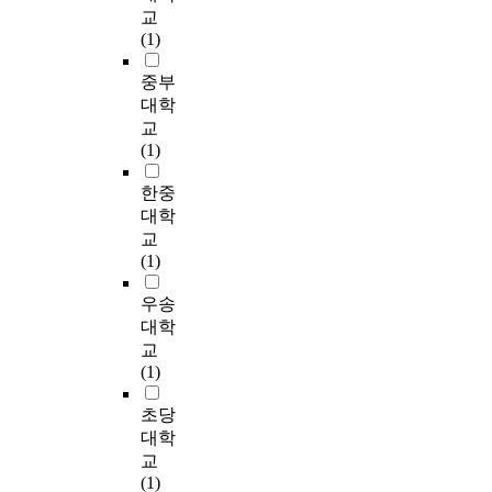
차
업
수
天
지
international business
e
교
로
떻
이
부
교
津
만
strategy literature,
r
(1)
,
게
점
문
가
)
,
Prahald (1975) and
s
중
변
과
의
성
,
실
Doz (1976) provided
a
중부
국
화
문
현
사
H
제
one of the first
n
대학
진
하
화
지
됨
e
현
conceptualizations for
d
교
출
는
적
인
으
b
장
examining global
a
(1)
한
지
인
력
로
e
에
strategy. Integration -
c
국
를
요
비
서
i
서
responsiveness
a
한중
기
살
소
율
교
P
는
framework (I-R), in
d
대학
업
펴
가
에
역
r
제
which they provided
e
교
의
보
비
정
의
o
한
two-dimensional
m
(1)
현
았
즈
(
초
v
적
constructs. The core of
i
지
다
니
+
석
i
으
MNCs' strategies was
c
우송
화
.
스
)
을
n
로
understood as meeting
s
대학
에
연
활
의
마
c
구
local demands and
.
교
유
구
동
효
련
e
현
capitalizing on global
B
(1)
의
에
에
과
하
(
된
efficiency. The
u
한
활
미
가
게
河
다
purposes of this
t
초당
영
용
치
있
되
北
.
research are to verify
m
대학
향
된
는
는
었
省
현
and to obtain
o
을
교
자
영
것
다
)
지
universal validity of
r
미
(1)
료
향
으
.
,
에
the I-R framework for
e