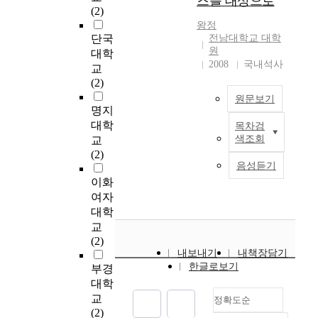
즈를 대상으로
있다. 그러나 우리나
준
(2)
현
area and South
더
인
은
t
를
라는 이들 다국적 기
,
대
왕정
America. Also, this
욱
적
교
r
자
업들의 활동이 상대적
단국
전남대학교 대학
마
의
study analysis and
더
현
류
y
원
으로 미약했으나,
원
케
대학
사
compare the successful
증
지
가
.
의
1997년 말의 외환위
2008
국내석사
팅
례
교
Korean direct
가
화
이
T
현
기 이후 적극적인 외
역
를
(2)
investment cases in
될
를
루
h
지
국인 투자 유치책 등
량
연
China, LG Electronics
것
연
어
e
화
원문보기
에 힘입어 외국인 직
,
명지
구
Industry Co., with the
으
구
져
N
,
접투자가 지난 4년 사
기
하
대학
localizing strategies of
로
과
왔
목차검
o
권
이에 폭증하였다. 세
T
술
였
색조회
교
Samsung, Nokia and
판
제
었
r
한
계 경제에 차지하는
h
역
다
(2)
Motorola. By this
단
로
다
t
의
다국적기업들의 위상
e
음성듣기
량
.
process, the study
된
선
.
h
현
이 이제 한국 내에서
q
,
현
이화
presents a localization
다
정
그
e
지
도 서서히 자리잡아
u
중
지
여자
strategy model in
.
하
러
a
화
나가고 있는 현상이
e
국
화
China, which includes
지
였
나
대학
s
,
보여지고 있다. 국내
s
경
에
human resources,
금
다
근
t
교
실
기업들 역시 적극적인
t
험
대
components, research
까
.
세
A
(2)
질
해외 진출과 국제화
i
,
한
내보내기
& development,
내책장담기
지
그
에
r
적
활동에 따라 국제 기
o
중
기
한글로보기
international
한
리
들
부경
e
현
업활동에 있어 항상
n
국
존
marketing, thus
국
고
어
a
대학
지
부닥치게 되는 ‘현지
o
사
연
presenting to
기
여
오
o
화
교
화’의 문제가 경영활
정확도순
f
업
구
companies some
업
러
면
f
의
(2)
동에 대두되고 있다.
w