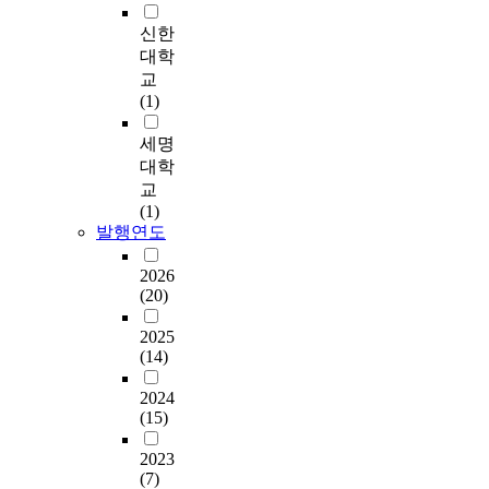
치
는
에
로
1
S
불
categorizing
r
신한
지
2
관
나
9
h
리
businesses competing
e
않
대학
차
심
타
9
a
하
within the global
c
은
자
교
을
났
2
n
게
industry context and
e
것
료
(1)
많
고
년
d
작
to extend I-R
n
으
와
이
,
한
o
동
framework by adding
t
로
세명
중
갖
대
∙
n
하
motives of FDI to
l
나
국
대학
게
(
중
g
는
Korea and subsidiaries'
y
타
을
교
되
對
수
P
개
performances. So far I-
r
났
직
(1)
었
)
교
r
발
R framework has been
e
다
접
발행연도
다
본
당
o
자
studied without
s
.
방
.
사
시
v
원
considering affiliates'
e
무
문
2026
현
의
교
i
의
entry motivations and
a
(20)
엇
하
지
존
역
n
조
performances. The unit
r
보
여
화
도
규
c
달
of analysis of this
c
2025
다
관
전
는
모
e
과
study is MNCs
h
(14)
도
계
략
현
는
(
활
manufacturing
h
,
자
을
지
6
山
용
subsidiaries in Korea.
a
2024
중
와
시
인
4
東
구
This study is designed
s
(15)
국
의
행
의
억
省
조
to apply the I-R
b
사
심
할
비
달
)
,
framework. This paper
e
2023
업
층
때
율
러
,
비
(7)
has value since it is
g