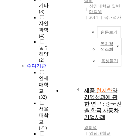
임비
e
구
기타
상명대학교 일반
c
현
(8)
대학원
t
되
2014
국내석사
i
는
자연
n
지
과학
원문보기
v
살
(4)
e
펴
목차검
2
s
본
농수
색조회
0
t
다
해양
0
m
.
(2)
음성듣기
8
e
이
수여기관
년
n
를
미
t
위
연세
국
[
해
대학
발
4
F
본
제품
현지화
와
교
경
D
연
경영성과에 관
(32)
제
I
구
한 연구 : 중국진
위
]
는
서울
출 한국 자동차
기
i
태
대학
기업사례
로
n
국
교
세
t
-
(21)
왕리녕
계
o
미
영남대학교