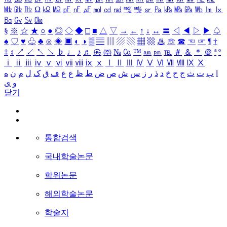
㎒
㎓
㎔
Ω
㏀
㏁
㎊
㎋
㎌
㏖
㏅
㎭
㎮
㎯
㏛
㎩
㎪
㎫
㎬
㏝
㏐
㏓
㏃
㏉
㏜
㏆
§
※
☆
★
○
●
◎
◇
◆
□
■
△
▽
→
←
↑
↓
↔
〓
◁
◀
▷
▶
♤
♠
♡
♥
♧
♣
⊙
◈
▣
◐
◑
▒
▤
▥
▨
▧
▦
▩
♨
☏
☎
☜
☞
¶
†
‡
↕
↗
↙
↖
↘
♭
♩
♪
♬
㉿
㈜
№
㏇
™
㏂
㏘
℡
＃
＆
＊
＠
ª
º
ⅰ
ⅱ
ⅲ
ⅳ
ⅴ
ⅵ
ⅶ
ⅷ
ⅸ
ⅹ
Ⅰ
Ⅱ
Ⅲ
Ⅳ
Ⅴ
Ⅵ
Ⅶ
Ⅷ
Ⅸ
Ⅹ
ا
ب
ت
ث
ج
ح
خ
د
ذ
ر
ز
س
ش
ص
ض
ط
ظ
ع
غ
ف
ق
ک
ل
م
ن
ه
و
ی
닫기
통합검색
국내학술논문
학위논문
해외학술논문
학술지