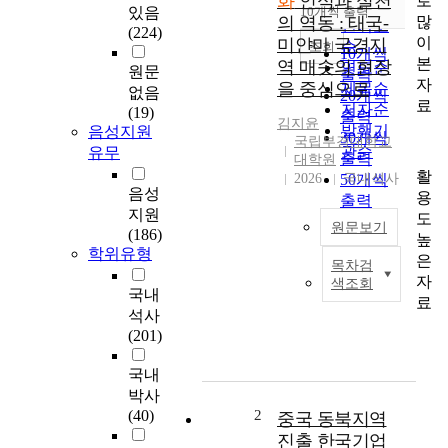
화
인식과 실천
로
순
있음
10개씩 출력
내림차순
많
의 역동 : 태국-
인기도
(224)
이
미얀마 국경지
순
조회
10개씩
본
역 매솟의 현장
연도순
원문
출력
자
을 중심으로
제목순
없음
20개씩
료
저자순
(19)
출력
김지윤
발행기
음성지원
30개씩
국립부경대학교
관순
유무
출력
대학원
활
2026
50개씩
국내석사
음성
용
출력
지원
도
100개씩
원문보기
(186)
높
출력
학위유형
은
목차검
본
자
색조회
연
국내
료
구
석사
는
(201)
국
제
국내
개
박사
발
(40)
2
중국 동북지역
협
진출 한국기업