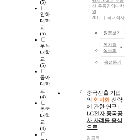
명지대학교 부동
(5)
한
구
교
m
현
산·유통경영대학
기
이
적
i
지
원
인하
대
다
환
l
화
2012
국내석사
대학
가
.
경
l
논
커
교
특
에
i
의
원문보기
졌
(5)
히
도
o
가
다
한
불
n
공
목차검
우석
.
국
구
본
i
여
색조회
이
대학
기
하
연
n
자
제
업
교
고
구
1
중
음성듣기
“
의
(5)
지
는
9
심
중
중
난
날
9
의
국
동아
국
2
이
2
형
시
진
대학
0
갈
,
식
장
출
교
년
수
a
적
7
중국진출 기업
을
에
(4)
간
록
n
논
의
현지화
전략
어
있
꾸
그
d
의
에 관한 연구 :
떻
어
동국
준
중
U
에
LG전자 중국공
게
예
대학
히
요
S
치
사 사례를 중심
공
전
협
성
교
$
우
으로
략
처
력
과
(4)
6
쳐
하
럼
관
비
.
왔
김금옥
고
값