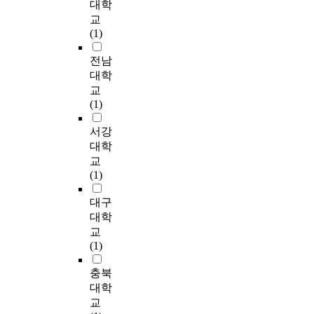
대학
본
있
중
는
의
e
하
여 대형 제조업 다국
a
교
연
도
국
인
체
s
였
적기업들의 한국 내
n
(1)
구
록
경
적
제
(
다
현지화활동을 이해해
d
에
제
제
현
하
北
.
보고자 하였다. 이를
a
전남
서
품
의
지
에
部
현
위해 韓國 所在 大型
r
대학
는
수
고
화
서
沿
지
製造業·多國籍企業들
d
교
중
준
성
에
자
海
행
에 영문설문지를 작성
i
(1)
국
에
장
미
유
地
위
배포하였다. 이를 바
s
자
서
기
치
민
區
자
탕으로 한국 내 진출
e
서강
회
의
조
는
주
)
들
동기, 마케팅, 인사·조
d
대학
사
현
가
영
주
a
의
직, 생산, 재무·회계,
a
교
의
지
지
향
의
n
다
R&D, 환경적응도 그
c
(1)
현
화
속
변
체
d
층
리고 국내 진출 자회
r
지
가
되
수
제
N
적
사의 성과를 측정하였
o
대구
화
경
면
로
하
o
인
다. 결과로는 국내 진
s
대학
를
영
서
서
에
r
경
출 대형 제조업 다국
s
교
인
성
투
해
서
t
험
적기업들의 현지화
n
(1)
적
과
자
당
발
h
을
(Localization) 경영 수
a
자
에
과
기
전
e
반
준은 상당 수준 현지
t
충북
원
미
잉
업
을
a
영
화 경영을 하는 것으
i
대학
관
치
,
이
지
s
할
로 나타났으나 일부
o
리
교
는
국
중
속
t
수
기능적인 면에서는 통
n