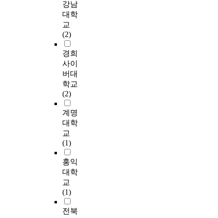
적
한
다
o
가
는 용어가 일반적으로
u
강남
현
다
으
국
.
n
하
기업의 국제 경영활동
r
대학
지
.
로
패
한
s
는
과 관련하여 많이 쓰
s
교
화
그
나
션
국
:
프
이고 있으나 사용하는
u
(2)
에
래
질
기
은
N
레
사람들 마다 使用하는
e
미
서
적
업
구
o
임
장소나 文脈에 따라
a
경희
치
본
으
을
한
r
워
달리 사용되고 있으며
m
사이
는
연
로
연
말
t
크
다양한 뜻으로 사용
a
버대
영
구
활
구
이
h
를
또는 해석되고 있는
r
학교
향
에
발
대
후
-
설
것이 현실이다. 이에
k
(2)
에
서
하
상
일
b
계
본 연구는 대형 다국
e
대
는
게
으
제
y
하
적기업들이 국내에서
t
계명
해
기
이
로
강
-
여
어떻게 ‘현지화
i
대학
서
존
루
하
점
S
현
(responsiveness)’ 활동
n
교
살
연
어
였
기
e
지
을 하는가를 실증적으
g
(1)
펴
구
져
다
를
a
화
로 고찰해 보고자 한
t
보
와
왔
.
거
P
실
다. 기존의 통합·적응
h
홍익
았
는
다
연
친
r
천
연구 모형(I-R
a
대학
다
차
.
구
후
o
양
framework)에 投資 動
t
교
.
별
최
방
동
v
상
機와 자회사들의 성과
i
(1)
특
화
근
법
서
i
을
를 포함하는 연구 모
s
히
될
에
으
냉
n
검
형으로 기존
s
전북
,
수
는
로
전
c
토
framework을 확장하
t