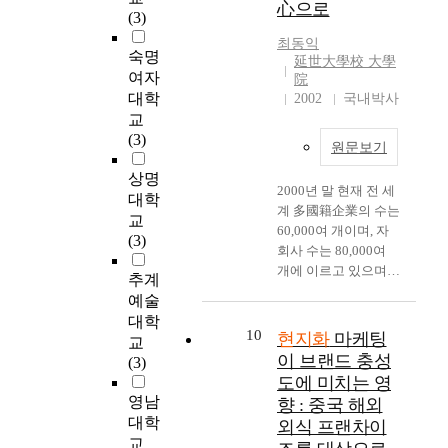
서
단
of Korean companies,
류
련
안
h
心으로
을
(3)
는
하
which try to make new
가
하
정
e
분
현
에
최동익
investments and build
이
기
치
l
석
숙명
延世大學校 大學
지
중
up production bases in
루
위
·
a
의
여자
院
화
국
China. This research
어
해
경
r
중
대학
2002
국내박사
에
에
study the China’s
지
필
제
g
심
교
영
진
foreign direct
고
요
·
e
에
(3)
향
출
investment
있
한
문
s
두
원문보기
을
한
environments and
으
중
화
t
었
상명
미
대
analyze the situation
며
국
적
i
다
2000년 말 현재 전 세
대학
치
표
for the Korean and
,
내
으
n
.
계 多國籍企業의 수는
교
는
적
other foreign
앞
에
로
v
체
60,000여 개이며, 자
(3)
요
인
companies. The
으
서
누
e
계
회사 수는 80,000여
인
한
localization theories
로
의
구
s
적
개에 이르고 있으며
추계
으
국
are also discussed.
도
현
나
t
인
이들이 총 생산액은
예술
로
자
Then, the localization
한
지
가
m
분
全 世界 總生産의
대학
산
동
strategies were
·
화
주
e
석
10%을 차지하고 있으
10
현지화
마케팅
교
업
차
respectively compared
중
,
지
n
을
며, 總 賣出額은 15조
이 브랜드 충성
(3)
글
기
among the foreign
교
그
하
t
위
7천억 달러로 전 세계
도에 미치는 영
로
업
direct investments to
류
중
다
c
해
무역액의 두 배에 달
영남
벌
향 : 중국 해외
인
East Asia, North
확
에
시
o
현
하며, 總 雇傭人은 4천
대학
화
북
America Free Trade
외식 프랜차이
대
서
피
u
지
5백 5십만에 달하고
수
교
경
Agreement (NAFTA)
는
도
많
n
화