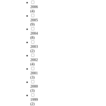
.
가
년
지
서
c
로
Week's Global 1,000,
s
첫
증
2006
이
인
양
e
작
2001) those have
t
(4)
째
가
후
으
국
(
동
manufacturing
a
,
하
에
로
은
遼
했
activities in Korea,
n
2005
본
는
광
의
단
寧
다
and mailed survey
d
(9)
연
경
범
대
순
省
.
forms 98 companies
a
구
향
위
체
한
)
동
those have
r
2004
에
이
하
가
교
,
시
manufacturing
d
(8)
서
있
게
능
역
J
에
activities in Korea and
i
사
는
진
성
의
i
현
received 62
z
2003
용
것
행
이
수
l
지
(2)
respondents from 62
a
된
으
되
크
준
i
네
companies in 13
t
척
로
어
다
을
n
트
2002
industries. This means
i
도
나
왔
는
벗
(4)
P
워
the sample has some
o
는
타
다
사
어
r
크
biases. But I-R
n
기
났
2001
.
실
나
o
내
frameworks originated
a
(3)
존
다
중
을
사
v
에
from large scale
p
의
.
국
시
회
i
서
manufacturing MNCs.
p
2000
국
보
에
사
다
n
발
The result of this
r
(3)
내
통
진
하
방
c
전
research is as below,
o
와
해
출
고
면
e
한
the first motive of the
a
1999
외
외
한
있
에
(
상
foreign direct
c
(2)
국
진