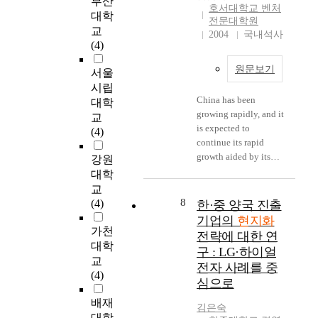
부산
계
중
2
다
호서대학교 벤처
활
싼
를
이
대학
5
는
전문대학원
용
노
확
증
b
교
문
2004
국내석사
할
동
대
가
i
(4)
제
것
력
해
하
l
의
원문보기
인
을
왔
고
서울
l
식
가
이
다
있
i
시립
에
”
용
China has been
.
는
o
서
대학
는
하
growing rapidly, and it
정
중
n
출
교
세
려
is expected to
치
국
i
발
(4)
계
는
continue its rapid
·
내
n
하
시
동
growth aided by its
경
수
2
여
강원
장
기
entrance into the
제
시
0
,
대학
으
가
World Trade
·
장
0
현
교
로
아
Organization (WTO)
문
에
4
장
8
(4)
한·중 양국 진출
진
니
last year, the Great
화
서
,
의
기업의
현지화
출
라
Development Project
등
,
w
존
가천
전략에 대한 연
을
중
for West China, the
여
우
h
재
대학
구 : LG·하이얼
꿈
국
2008 Olympic Games
러
리
i
방
교
전자 사례를 중
꾸
시
at Beijing and
방
기
c
식
(4)
심으로
는
장
attractive incentives
면
업
h
(
기
을
for foreign direct
의
들
s
W
배재
김은숙
업
내
investments in China.
교
이
h
a
대학