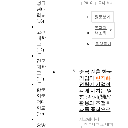
경
C
얀
성균
2016
국내석사
제
h
마
관대
가
i
국
학교
원문보기
어
n
경
(16)
려
a
지
목차검
움
본
b
역
고려
색조회
에
논
y
매
대학
직
문
K
솟
교
음성듣기
면
은
o
의
(12)
하
기
r
개
고
업
e
발
건국
있
들
a
협
대학
다
의
n
5
력
중국 진출 한국
교
.
해
i
현
기업의
현지화
(12)
선
외
n
장
전략이 기업성
진
시
v
을
한국
과에 미치는 영
국
장
e
사
외국
향 : 꽌시(關係)
경
진
s
례
어대
활용의 조절효
제
입
t
로
학교
과를 중심으로
의
에
m
선
(10)
위
있
e
정
쟈오웨이핑
상
어
n
해
중앙
청주대학교 대학
이
제
t
현