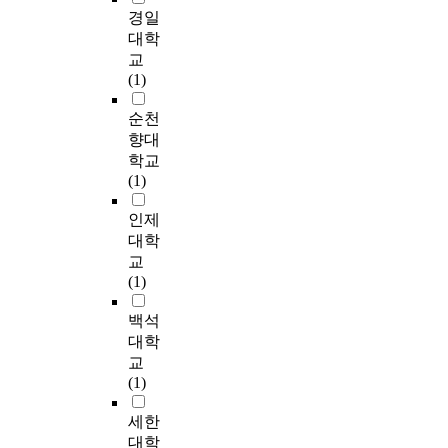
화
분
이
설
계
d
화
is to examine motives
r
경일
에
한
중
을
경
e
개
of entry, localization
o
대학
유
뒤
국
세
제
B
념
levels of and
u
교
의
이
에
우
체
e
은
performance of Multi
b
(1)
한
러
서
고
제
i
국
National Corporations
l
영
한
대
분
로
/
제
(MNCs) in Korea,
e
순천
향
제
거
석
의
i
적
which will be the first
d
향대
을
품
철
하
전
n
행
multidimensional
p
학교
미
현
수
였
환
g
위
empirical test in
r
(1)
치
지
한
다
이
(
자
Korea. Now
a
는
화
이
.
후
北
에
understanding
c
인제
것
의
후
그
1
京
의
international business
t
대학
으
수
에
결
9
)
해
strategies is not about
i
교
로
준
는
과
9
,
담
'how to become a
c
(1)
나
에
한
현
2
T
론
multinational' but
i
타
따
·
지
년
i
적
about 'how to integrate
n
백석
났
라
중
진
드
a
으
MNCs' worldwide
g
대학
다
판
경
출
디
n
로
strategies'. Setting a
m
교
.
매
영
기
어
j
는
coherent competitive
a
(1)
구
대
방
간
양
i
강
strategy has been a
n
체
수
식
은
국
n
조
principal theme of
a
세한
적
가
의
영
의
(
되
much of the
g
대학
으
어