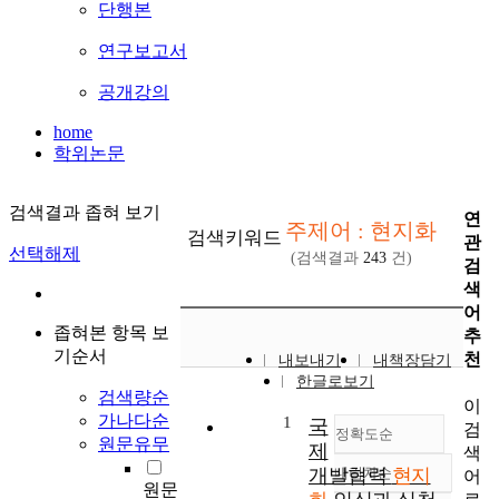
단행본
연구보고서
공개강의
home
학위논문
검색결과 좁혀 보기
연
주제어 : 현지화
검색키워드
관
선택해제
(검색결과
243
건)
검
색
어
좁혀본 항목 보
추
기순서
천
내보내기
내책장담기
한글로보기
검색량순
이
가나다순
1
국
검
정확도순
원문유무
제
색
개발협력
내림차순
현지
어
정확도
원문