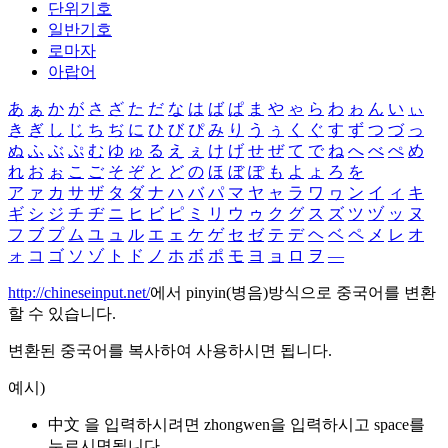
단위기호
일반기호
로마자
아랍어
あ
ぁ
か
が
さ
ざ
た
だ
な
は
ば
ぱ
ま
や
ゃ
ら
わ
ゎ
ん
い
ぃ
き
ぎ
し
じ
ち
ぢ
に
ひ
び
ぴ
み
り
う
ぅ
く
ぐ
す
ず
つ
づ
っ
ぬ
ふ
ぶ
ぷ
む
ゆ
ゅ
る
え
ぇ
け
げ
せ
ぜ
て
で
ね
へ
べ
ぺ
め
れ
お
ぉ
こ
ご
そ
ぞ
と
ど
の
ほ
ぼ
ぽ
も
よ
ょ
ろ
を
ア
ァ
カ
サ
ザ
タ
ダ
ナ
ハ
バ
パ
マ
ヤ
ャ
ラ
ワ
ヮ
ン
イ
ィ
キ
ギ
シ
ジ
チ
ヂ
ニ
ヒ
ビ
ピ
ミ
リ
ウ
ゥ
ク
グ
ス
ズ
ツ
ヅ
ッ
ヌ
フ
ブ
プ
ム
ユ
ュ
ル
エ
ェ
ケ
ゲ
セ
ゼ
テ
デ
ヘ
ベ
ペ
メ
レ
オ
ォ
コ
ゴ
ソ
ゾ
ト
ド
ノ
ホ
ボ
ポ
モ
ヨ
ョ
ロ
ヲ
―
http://chineseinput.net/
에서 pinyin(병음)방식으로 중국어를 변환
할 수 있습니다.
변환된 중국어를 복사하여 사용하시면 됩니다.
예시)
中文 을 입력하시려면
zhongwen
을 입력하시고 space를
누르시면됩니다.