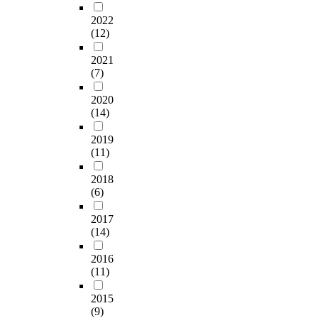
비
인
중
에
에
a
대
the test of empirical
u
전
터
국
강
불
n
칭
2022
multidimensional I-R
n
은
뷰
특
한
과
(12)
d
적
framework in
t
유
를
유
부
하
t
협
emerging market,
o
의
통
2021
의
(
였
h
력
especially in Korea.
w
(7)
하
해
문
-
으
e
관
Finding out motives of
a
지
수
화
)
나
N
계
inward FDI to Korea,
r
2020
만
집
즉
의
,
o
,
measuring the levels
m
(14)
유
되
중
영
2
r
현
of each subsidiary's
a
정
었
국
향
0
t
지
functional localization
g
2019
적
다
꽌
을
0
h
방
levels (personnel,
a
(11)
인
.
시
미
7
e
식
marketing, finance,
i
영
연
(
치
년
a
과
production, R&D etc.)
n
2018
향
구
關
는
에
s
의
(6)
and affiliate's
s
을
결
係
것
이
t
충
perceived
t
미
과
)
으
르
P
돌
2017
performances. This
a
치
,
문
로
러
(14)
r
은
paper is concerned
n
는
중
화
나
서
o
현
with the motives of
u
것
국
2016
가
타
는
v
지
MNCs for engaging in
n
(11)
으
자
기
났
1
i
주
FDI operation in
c
로
동
업
다
,
n
도
Korea. Although the
o
2015
분
차
활
.
4
c
의
theories on FDI
n
(9)
석
시
동
이
5
e
개