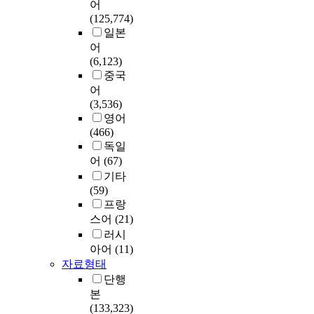
어
(125,774)
일본
어
(6,123)
중국
어
(3,536)
영어
(466)
독일
어
(67)
기타
(59)
프랑
스어
(21)
러시
아어
(11)
자료형태
단행
본
(133,323)