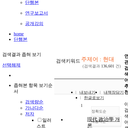
단행본
연구보고서
공개강의
home
단행본
검색결과 좁혀 보기
주제어 : 현대
검색키워드
선택해제
(검색결과
136,601
건)
좁혀본 항목 보기순
서
내보내기
내책장담기
한글로보기
검색량순
1
가나다순
정확도순
저자
現代 政治學 개
일러
내림차순
정확도
론
스트