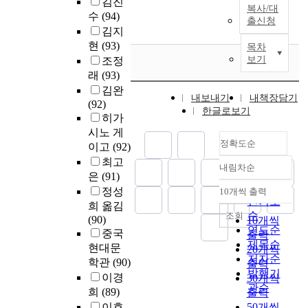
김진
복사/대
수
(94)
출신청
김지
현
(93)
목차
보기
조정
래
(93)
김완
내보내기
내책장담기
(92)
한글로보기
히가
시노 게
정확도순
이고
(92)
최고
내림차순
정확도
은
(91)
순
정성
10개씩 출력
내림차순
인기도
희 옮김
순
조회
(90)
10개씩
연도순
중국
출력
제목순
현대문
20개씩
저자순
학관
(90)
출력
발행기
이경
30개씩
관순
희
(89)
출력
이효
50개씩