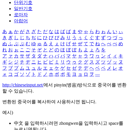
단위기호
일반기호
로마자
아랍어
あ
ぁ
か
が
さ
ざ
た
だ
な
は
ば
ぱ
ま
や
ゃ
ら
わ
ゎ
ん
い
ぃ
き
ぎ
し
じ
ち
ぢ
に
ひ
び
ぴ
み
り
う
ぅ
く
ぐ
す
ず
つ
づ
っ
ぬ
ふ
ぶ
ぷ
む
ゆ
ゅ
る
え
ぇ
け
げ
せ
ぜ
て
で
ね
へ
べ
ぺ
め
れ
お
ぉ
こ
ご
そ
ぞ
と
ど
の
ほ
ぼ
ぽ
も
よ
ょ
ろ
を
ア
ァ
カ
サ
ザ
タ
ダ
ナ
ハ
バ
パ
マ
ヤ
ャ
ラ
ワ
ヮ
ン
イ
ィ
キ
ギ
シ
ジ
チ
ヂ
ニ
ヒ
ビ
ピ
ミ
リ
ウ
ゥ
ク
グ
ス
ズ
ツ
ヅ
ッ
ヌ
フ
ブ
プ
ム
ユ
ュ
ル
エ
ェ
ケ
ゲ
セ
ゼ
テ
デ
ヘ
ベ
ペ
メ
レ
オ
ォ
コ
ゴ
ソ
ゾ
ト
ド
ノ
ホ
ボ
ポ
モ
ヨ
ョ
ロ
ヲ
―
http://chineseinput.net/
에서 pinyin(병음)방식으로 중국어를 변환
할 수 있습니다.
변환된 중국어를 복사하여 사용하시면 됩니다.
예시)
中文 을 입력하시려면
zhongwen
을 입력하시고 space를
누르시면됩니다.