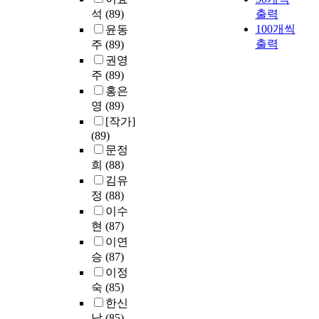
석
(89)
출력
100개씩
윤동
출력
주
(89)
권영
주
(89)
홍은
영
(89)
[작가]
(89)
문정
희
(88)
김유
정
(88)
이수
현
(87)
이연
승
(87)
이정
숙
(85)
한신
남
(85)