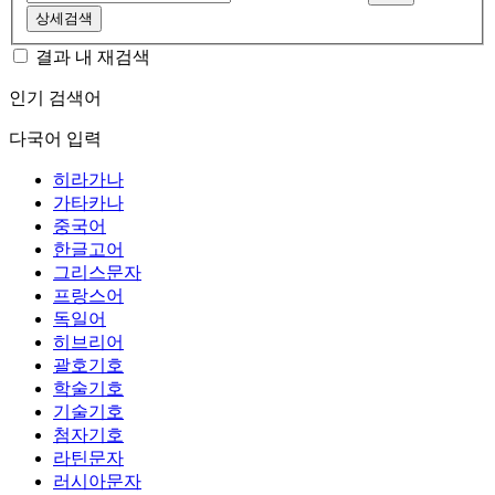
상세검색
결과 내 재검색
인기 검색어
다국어 입력
히라가나
가타카나
중국어
한글고어
그리스문자
프랑스어
독일어
히브리어
괄호기호
학술기호
기술기호
첨자기호
라틴문자
러시아문자