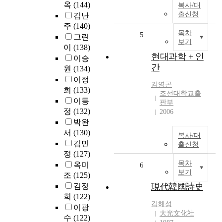
옥
(144)
복사/대
출신청
김난
주
(140)
목차
5
그린
보기
이
(138)
현대과학 + 인
이승
간
원
(134)
이정
김영곤
희
(133)
조선대학교출
이등
판부
정
(132)
2006
박완
서
(130)
복사/대
김민
출신청
정
(127)
목차
옥미
6
보기
조
(125)
김정
現代韓國詩史
희
(122)
김해성
이광
大光文化社
수
(122)