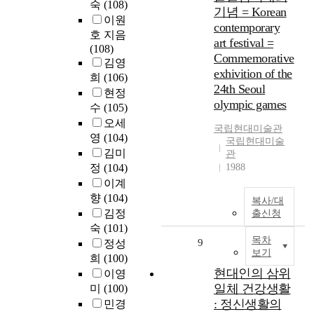
숙
(108)
기념 = Korean
이원
contemporary
호 지음
art festival =
(108)
Commemorative
김영
exhivition of the
희
(106)
24th Seoul
현정
olympic games
수
(105)
오세
국립현대미술관
영
(104)
국립현대미술
김미
관
정
(104)
1988
이계
향
(104)
복사/대
김정
출신청
숙
(101)
목차
9
정성
보기
희
(100)
현대인의 삼위
이영
일체 건강생활
미
(100)
: 정신생활의
민경