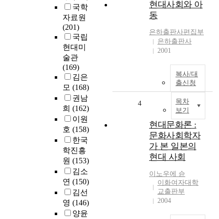
현대사회와 아
국학
동
자료원
(201)
은하출판사편집부
국립
은하출판사
현대미
2001
술관
(169)
복사/대
김은
출신청
모
(168)
권남
목차
4
희
(162)
보기
이원
현대문화론 :
호
(158)
문화사회학자
한국
가 본 일본의
학진흥
현대 사회
원
(153)
김소
이노우에 슌
연
(150)
이화여자대학
교출판부
김선
2004
영
(146)
양윤