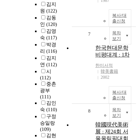
1987
김지
원
(122)
복사/대
김동
출신청
인
(120)
김영
목차
7
숙
(117)
보기
박경
한국현대문학
리
(116)
비평대계 : 1차
김지
연
(112)
한미서적
시
韓美書籍
(112)
2002
중촌
광부
복사/대
(111)
출신청
김인
숙
(110)
목차
8
보기
구정
승일랑
韓國現代美術
(109)
展 : 제24회 서
김현
울올림픽대회