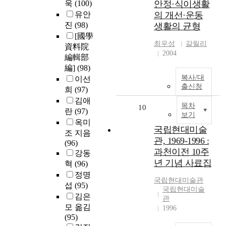
욱
(100)
안정·식이생활
유안
의 개선·운동
진
(98)
생활의 균형
[國學
최우성
갈릴리
資料院
2004
編輯部
編]
(98)
복사/대
이선
출신청
희
(97)
김애
목차
10
란
(97)
보기
옥미
국립현대미술
조 지음
관, 1969-1996 :
(96)
과천이전 10주
강동
년 기념 사료집
혁
(96)
정명
국립현대미술관
섭
(95)
국립현대미술
김은
관
모 옮김
1996
(95)