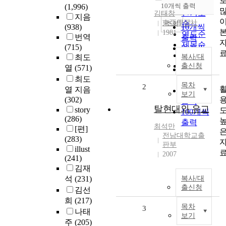
순
10개씩 출력
(1,996)
내림차순
인기도
김태창
지음
東亞學習社
순
조회
(938)
10개씩
1981
연도순
번역
출력
제목순
(715)
20개씩
저자순
최도
복사/대
출력
발행기
출신청
열
(571)
30개씩
관순
최도
출력
목차
2
열 지음
50개씩
보기
(302)
출력
탈현대와 유교
story
100개씩
(286)
출력
최석만
[편]
전남대학교출
(283)
판부
illust
2007
(241)
김재
석
(231)
복사/대
출신청
김선
희
(217)
목차
3
나태
보기
주
(205)