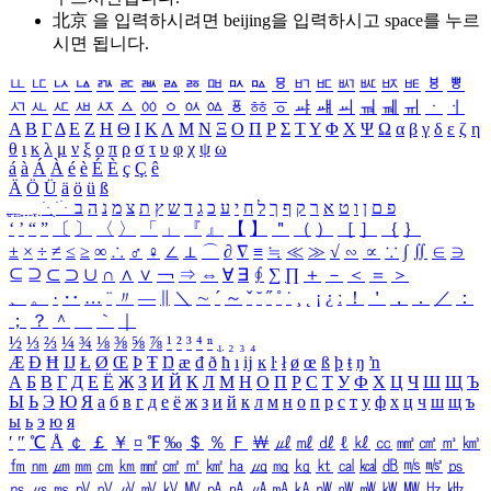
北京 을 입력하시려면
beijing
을 입력하시고 space를 누르
시면 됩니다.
ㅥ
ㅦ
ㅧ
ㅨ
ㅩ
ㅪ
ㅫ
ㅬ
ㅭ
ㅮ
ㅯ
ㅰ
ㅱ
ㅲ
ㅳ
ㅴ
ㅵ
ㅶ
ㅷ
ㅸ
ㅹ
ㅺ
ㅻ
ㅼ
ㅽ
ㅾ
ㅿ
ㆀ
ㆁ
ㆂ
ㆃ
ㆄ
ㆅ
ㆆ
ㆇ
ㆈ
ㆉ
ㆊ
ㆋ
ㆌ
ㆍ
ㆎ
Α
Β
Γ
Δ
Ε
Ζ
Η
Θ
Ι
Κ
Λ
Μ
Ν
Ξ
Ο
Π
Ρ
Σ
Τ
Υ
Φ
Χ
Ψ
Ω
α
β
γ
δ
ε
ζ
η
θ
ι
κ
λ
μ
ν
ξ
ο
π
ρ
σ
τ
υ
φ
χ
ψ
ω
á
à
Á
À
é
è
É
È
ç
Ç
ê
Ä
Ö
Ü
ä
ö
ü
ß
ְ
ֳ
ֲ
ֱ
ָ
ַ
ֵ
ֶ
ִ
ֹ
ּ
ֻ
ׂ
ׁ
ּ
ב
ה
נ
מ
צ
ת
ץ
ש
ד
ג
כ
ע
י
ח
ל
ך
ף
ק
ר
א
ט
ו
ן
ם
פ
‘
’
“
”
〔
〕
〈
〉
「
」
『
』
【
】
＂
（
）
［
］
｛
｝
±
×
÷
≠
≤
≥
∞
∴
♂
♀
∠
⊥
⌒
∂
∇
≡
≒
≪
≫
√
∽
∝
∵
∫
∬
∈
∋
⊆
⊇
⊂
⊃
∪
∩
∧
∨
￢
⇒
⇔
∀
∃
∮
∑
∏
＋
－
＜
＝
＞
、
。
·
‥
…
¨
〃
―
∥
＼
∼
´
～
ˇ
˘
˝
˚
˙
¸
˛
¡
¿
ː
！
＇
，
．
／
：
；
？
＾
＿
｀
｜
½
⅓
⅔
¼
¾
⅛
⅜
⅝
⅞
¹
²
³
⁴
ⁿ
₁
₂
₃
₄
Æ
Ð
Ħ
Ĳ
Ł
Ø
Œ
Þ
Ŧ
Ŋ
æ
đ
ð
ħ
ı
ĳ
ĸ
ŀ
ł
ø
œ
ß
þ
ŧ
ŋ
ŉ
А
Б
В
Г
Д
Е
Ё
Ж
З
И
Й
К
Л
М
Н
О
П
Р
С
Т
У
Ф
Х
Ц
Ч
Ш
Щ
Ъ
Ы
Ь
Э
Ю
Я
а
б
в
г
д
е
ё
ж
з
и
й
к
л
м
н
о
п
р
с
т
у
ф
х
ц
ч
ш
щ
ъ
ы
ь
э
ю
я
′
″
℃
Å
￠
￡
￥
¤
℉
‰
＄
％
Ｆ
￦
㎕
㎖
㎗
ℓ
㎘
㏄
㎣
㎤
㎥
㎦
㎙
㎚
㎛
㎜
㎝
㎞
㎟
㎠
㎡
㎢
㏊
㎍
㎎
㎏
㏏
㎈
㎉
㏈
㎧
㎨
㎰
㎱
㎲
㎳
㎴
㎵
㎶
㎷
㎸
㎹
㎀
㎁
㎂
㎃
㎄
㎺
㎻
㎽
㎾
㎿
㎐
㎑