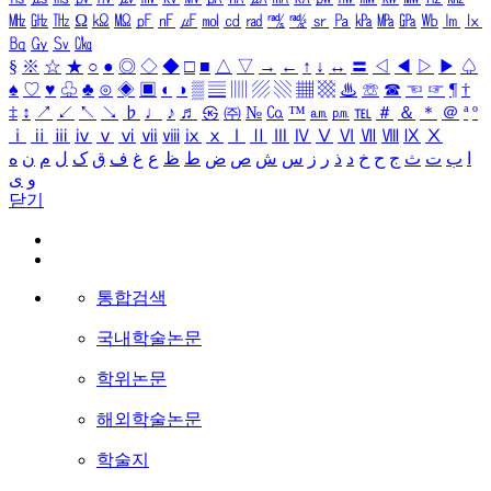
㎒
㎓
㎔
Ω
㏀
㏁
㎊
㎋
㎌
㏖
㏅
㎭
㎮
㎯
㏛
㎩
㎪
㎫
㎬
㏝
㏐
㏓
㏃
㏉
㏜
㏆
§
※
☆
★
○
●
◎
◇
◆
□
■
△
▽
→
←
↑
↓
↔
〓
◁
◀
▷
▶
♤
♠
♡
♥
♧
♣
⊙
◈
▣
◐
◑
▒
▤
▥
▨
▧
▦
▩
♨
☏
☎
☜
☞
¶
†
‡
↕
↗
↙
↖
↘
♭
♩
♪
♬
㉿
㈜
№
㏇
™
㏂
㏘
℡
＃
＆
＊
＠
ª
º
ⅰ
ⅱ
ⅲ
ⅳ
ⅴ
ⅵ
ⅶ
ⅷ
ⅸ
ⅹ
Ⅰ
Ⅱ
Ⅲ
Ⅳ
Ⅴ
Ⅵ
Ⅶ
Ⅷ
Ⅸ
Ⅹ
ا
ب
ت
ث
ج
ح
خ
د
ذ
ر
ز
س
ش
ص
ض
ط
ظ
ع
غ
ف
ق
ک
ل
م
ن
ه
و
ی
닫기
통합검색
국내학술논문
학위논문
해외학술논문
학술지