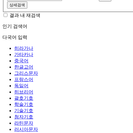
상세검색
결과 내 재검색
인기 검색어
다국어 입력
히라가나
가타카나
중국어
한글고어
그리스문자
프랑스어
독일어
히브리어
괄호기호
학술기호
기술기호
첨자기호
라틴문자
러시아문자