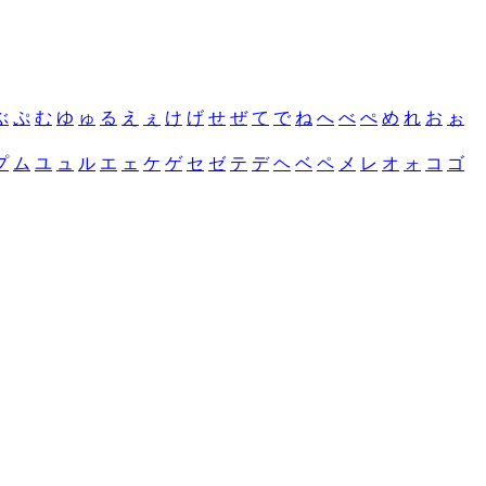
ぶ
ぷ
む
ゆ
ゅ
る
え
ぇ
け
げ
せ
ぜ
て
で
ね
へ
べ
ぺ
め
れ
お
ぉ
プ
ム
ユ
ュ
ル
エ
ェ
ケ
ゲ
セ
ゼ
テ
デ
ヘ
ベ
ペ
メ
レ
オ
ォ
コ
ゴ