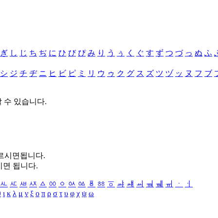
ぎ
し
じ
ち
ぢ
に
ひ
び
ぴ
み
り
う
ぅ
く
ぐ
す
ず
つ
づ
っ
ぬ
ふ
シ
ジ
チ
ヂ
ニ
ヒ
ビ
ピ
ミ
リ
ウ
ゥ
ク
グ
ス
ズ
ツ
ヅ
ッ
ヌ
フ
ブ
할 수 있습니다.
누르시면됩니다.
시면 됩니다.
ㅻ
ㅼ
ㅽ
ㅾ
ㅿ
ㆀ
ㆁ
ㆂ
ㆃ
ㆄ
ㆅ
ㆆ
ㆇ
ㆈ
ㆉ
ㆊ
ㆋ
ㆌ
ㆍ
ㆎ
θ
ι
κ
λ
μ
ν
ξ
ο
π
ρ
σ
τ
υ
φ
χ
ψ
ω