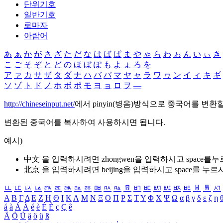
단위기호
일반기호
로마자
아랍어
あ
ぁ
か
が
さ
ざ
た
だ
な
は
ば
ぱ
ま
や
ゃ
ら
わ
ゎ
ん
い
ぃ
き
こ
ご
そ
ぞ
と
ど
の
ほ
ぼ
ぽ
も
よ
ょ
ろ
を
ア
ァ
カ
サ
ザ
タ
ダ
ナ
ハ
バ
パ
マ
ヤ
ャ
ラ
ワ
ヮ
ン
イ
ィ
キ
ギ
ソ
ゾ
ト
ド
ノ
ホ
ボ
ポ
モ
ヨ
ョ
ロ
ヲ
―
http://chineseinput.net/
에서 pinyin(병음)방식으로 중국어를 변환
변환된 중국어를 복사하여 사용하시면 됩니다.
예시)
中文 을 입력하시려면
zhongwen
을 입력하시고 space를
北京 을 입력하시려면
beijing
을 입력하시고 space를 누르
ㅥ
ㅦ
ㅧ
ㅨ
ㅩ
ㅪ
ㅫ
ㅬ
ㅭ
ㅮ
ㅯ
ㅰ
ㅱ
ㅲ
ㅳ
ㅴ
ㅵ
ㅶ
ㅷ
ㅸ
ㅹ
ㅺ
Α
Β
Γ
Δ
Ε
Ζ
Η
Θ
Ι
Κ
Λ
Μ
Ν
Ξ
Ο
Π
Ρ
Σ
Τ
Υ
Φ
Χ
Ψ
Ω
α
β
γ
δ
ε
ζ
η
á
à
Á
À
é
è
É
È
ç
Ç
ê
Ä
Ö
Ü
ä
ö
ü
ß