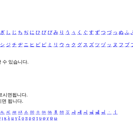
ぎ
し
じ
ち
ぢ
に
ひ
び
ぴ
み
り
う
ぅ
く
ぐ
す
ず
つ
づ
っ
ぬ
ふ
シ
ジ
チ
ヂ
ニ
ヒ
ビ
ピ
ミ
リ
ウ
ゥ
ク
グ
ス
ズ
ツ
ヅ
ッ
ヌ
フ
ブ
할 수 있습니다.
누르시면됩니다.
시면 됩니다.
ㅻ
ㅼ
ㅽ
ㅾ
ㅿ
ㆀ
ㆁ
ㆂ
ㆃ
ㆄ
ㆅ
ㆆ
ㆇ
ㆈ
ㆉ
ㆊ
ㆋ
ㆌ
ㆍ
ㆎ
θ
ι
κ
λ
μ
ν
ξ
ο
π
ρ
σ
τ
υ
φ
χ
ψ
ω