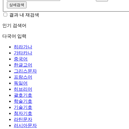
상세검색
결과 내 재검색
인기 검색어
다국어 입력
히라가나
가타카나
중국어
한글고어
그리스문자
프랑스어
독일어
히브리어
괄호기호
학술기호
기술기호
첨자기호
라틴문자
러시아문자