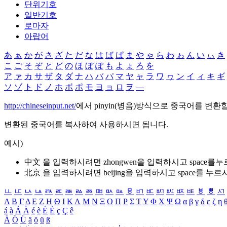
단위기호
일반기호
로마자
아랍어
あ
ぁ
か
が
さ
ざ
た
だ
な
は
ば
ぱ
ま
や
ゃ
ら
わ
ゎ
ん
い
ぃ
き
こ
ご
そ
ぞ
と
ど
の
ほ
ぼ
ぽ
も
よ
ょ
ろ
を
ア
ァ
カ
サ
ザ
タ
ダ
ナ
ハ
バ
パ
マ
ヤ
ャ
ラ
ワ
ヮ
ン
イ
ィ
キ
ギ
ソ
ゾ
ト
ド
ノ
ホ
ボ
ポ
モ
ヨ
ョ
ロ
ヲ
―
http://chineseinput.net/
에서 pinyin(병음)방식으로 중국어를 변환
변환된 중국어를 복사하여 사용하시면 됩니다.
예시)
中文 을 입력하시려면
zhongwen
을 입력하시고 space를
北京 을 입력하시려면
beijing
을 입력하시고 space를 누르
ㅥ
ㅦ
ㅧ
ㅨ
ㅩ
ㅪ
ㅫ
ㅬ
ㅭ
ㅮ
ㅯ
ㅰ
ㅱ
ㅲ
ㅳ
ㅴ
ㅵ
ㅶ
ㅷ
ㅸ
ㅹ
ㅺ
Α
Β
Γ
Δ
Ε
Ζ
Η
Θ
Ι
Κ
Λ
Μ
Ν
Ξ
Ο
Π
Ρ
Σ
Τ
Υ
Φ
Χ
Ψ
Ω
α
β
γ
δ
ε
ζ
η
á
à
Á
À
é
è
É
È
ç
Ç
ê
Ä
Ö
Ü
ä
ö
ü
ß