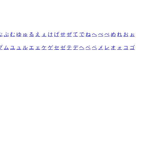
ぶ
ぷ
む
ゆ
ゅ
る
え
ぇ
け
げ
せ
ぜ
て
で
ね
へ
べ
ぺ
め
れ
お
ぉ
プ
ム
ユ
ュ
ル
エ
ェ
ケ
ゲ
セ
ゼ
テ
デ
ヘ
ベ
ペ
メ
レ
オ
ォ
コ
ゴ