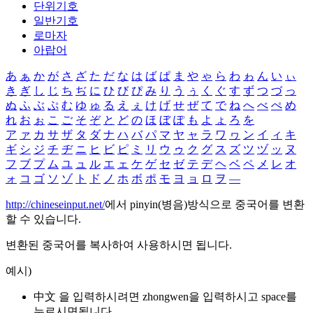
단위기호
일반기호
로마자
아랍어
あ
ぁ
か
が
さ
ざ
た
だ
な
は
ば
ぱ
ま
や
ゃ
ら
わ
ゎ
ん
い
ぃ
き
ぎ
し
じ
ち
ぢ
に
ひ
び
ぴ
み
り
う
ぅ
く
ぐ
す
ず
つ
づ
っ
ぬ
ふ
ぶ
ぷ
む
ゆ
ゅ
る
え
ぇ
け
げ
せ
ぜ
て
で
ね
へ
べ
ぺ
め
れ
お
ぉ
こ
ご
そ
ぞ
と
ど
の
ほ
ぼ
ぽ
も
よ
ょ
ろ
を
ア
ァ
カ
サ
ザ
タ
ダ
ナ
ハ
バ
パ
マ
ヤ
ャ
ラ
ワ
ヮ
ン
イ
ィ
キ
ギ
シ
ジ
チ
ヂ
ニ
ヒ
ビ
ピ
ミ
リ
ウ
ゥ
ク
グ
ス
ズ
ツ
ヅ
ッ
ヌ
フ
ブ
プ
ム
ユ
ュ
ル
エ
ェ
ケ
ゲ
セ
ゼ
テ
デ
ヘ
ベ
ペ
メ
レ
オ
ォ
コ
ゴ
ソ
ゾ
ト
ド
ノ
ホ
ボ
ポ
モ
ヨ
ョ
ロ
ヲ
―
http://chineseinput.net/
에서 pinyin(병음)방식으로 중국어를 변환
할 수 있습니다.
변환된 중국어를 복사하여 사용하시면 됩니다.
예시)
中文 을 입력하시려면
zhongwen
을 입력하시고 space를
누르시면됩니다.