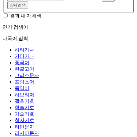
상세검색
결과 내 재검색
인기 검색어
다국어 입력
히라가나
가타카나
중국어
한글고어
그리스문자
프랑스어
독일어
히브리어
괄호기호
학술기호
기술기호
첨자기호
라틴문자
러시아문자