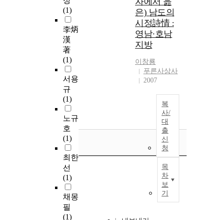
정
자에서 읊
(1)
은) 남도의
시정詩情 :
李炳
영남·호남
漢
지방
著
(1)
이창룡
푸른사상사
서용
2007
규
(1)
복
사/
노규
대
호
출
(1)
신
청
최한
목
선
차
(1)
보
기
채몽
필
(1)