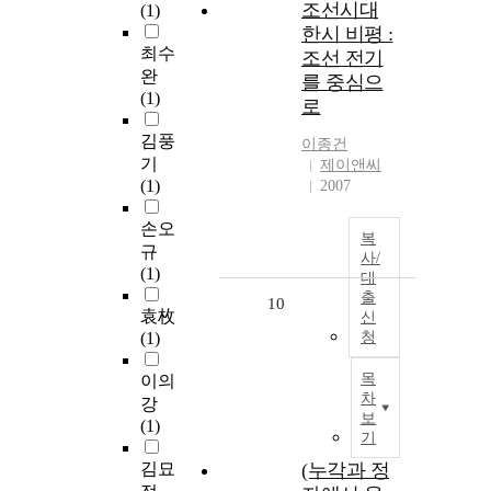
조선시대
(1)
한시 비평 :
최수
조선 전기
완
를 중심으
(1)
로
김풍
이종건
기
제이앤씨
(1)
2007
손오
복
규
사/
(1)
대
출
10
袁枚
신
(1)
청
목
이의
차
강
보
(1)
기
김묘
(누각과 정