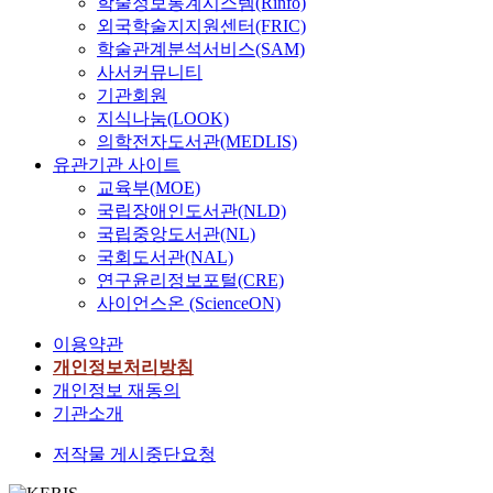
학술정보통계시스템(Rinfo)
외국학술지지원센터(FRIC)
학술관계분석서비스(SAM)
사서커뮤니티
기관회원
지식나눔(LOOK)
의학전자도서관(MEDLIS)
유관기관 사이트
교육부(MOE)
국립장애인도서관(NLD)
국립중앙도서관(NL)
국회도서관(NAL)
연구윤리정보포털(CRE)
사이언스온 (ScienceON)
이용약관
개인정보처리방침
개인정보 재동의
기관소개
저작물 게시중단요청