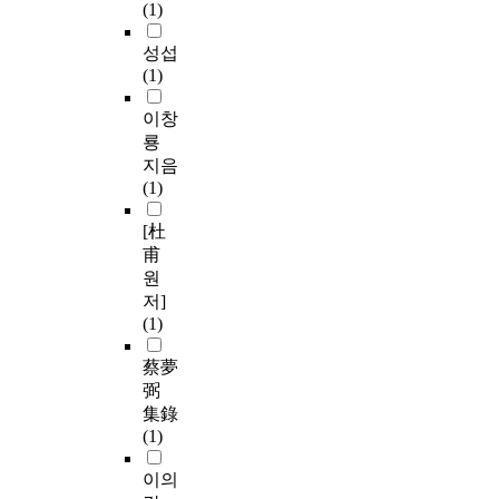
(1)
성섭
(1)
이창
룡
지음
(1)
[杜
甫
원
저]
(1)
蔡夢
弼
集錄
(1)
이의