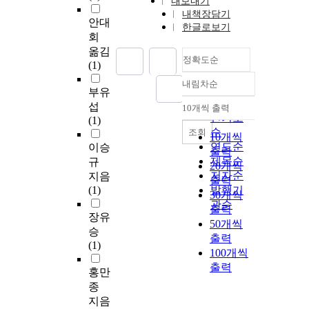
내보내기
내책장담기
안대
한글로보기
회
옮김
정확도순
(1)
내림차순
정확도
부유
순
섭
10개씩 출력
내림차순
인기도
(1)
순
조회
10개씩
연도순
이승
출력
제목순
규
20개씩
저자순
지음
출력
(1)
발행기
30개씩
관순
출력
장유
50개씩
승
출력
(1)
100개씩
출력
홍만
종
지음