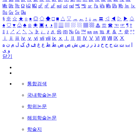
㎒
㎓
㎔
Ω
㏀
㏁
㎊
㎋
㎌
㏖
㏅
㎭
㎮
㎯
㏛
㎩
㎪
㎫
㎬
㏝
㏐
㏓
㏃
㏉
㏜
㏆
§
※
☆
★
○
●
◎
◇
◆
□
■
△
▽
→
←
↑
↓
↔
〓
◁
◀
▷
▶
♤
♠
♡
♥
♧
♣
⊙
◈
▣
◐
◑
▒
▤
▥
▨
▧
▦
▩
♨
☏
☎
☜
☞
¶
†
‡
↕
↗
↙
↖
↘
♭
♩
♪
♬
㉿
㈜
№
㏇
™
㏂
㏘
℡
＃
＆
＊
＠
ª
º
ⅰ
ⅱ
ⅲ
ⅳ
ⅴ
ⅵ
ⅶ
ⅷ
ⅸ
ⅹ
Ⅰ
Ⅱ
Ⅲ
Ⅳ
Ⅴ
Ⅵ
Ⅶ
Ⅷ
Ⅸ
Ⅹ
ا
ب
ت
ث
ج
ح
خ
د
ذ
ر
ز
س
ش
ص
ض
ط
ظ
ع
غ
ف
ق
ک
ل
م
ن
ه
و
ی
닫기
통합검색
국내학술논문
학위논문
해외학술논문
학술지