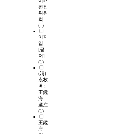
이해
편집
위원
회
(1)
이지
엽
[공
저]
(1)
(淸)
袁枚
著 ;
王鏡
海
選注
(1)
王鏡
海