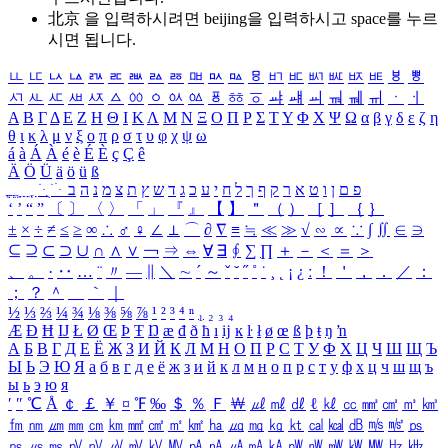
北京 을 입력하시려면
beijing
을 입력하시고 space를 누르
시면 됩니다.
ㅥ
ㅦ
ㅧ
ㅨ
ㅩ
ㅪ
ㅫ
ㅬ
ㅭ
ㅮ
ㅯ
ㅰ
ㅱ
ㅲ
ㅳ
ㅴ
ㅵ
ㅶ
ㅷ
ㅸ
ㅹ
ㅺ
ㅻ
ㅼ
ㅽ
ㅾ
ㅿ
ㆀ
ㆁ
ㆂ
ㆃ
ㆄ
ㆅ
ㆆ
ㆇ
ㆈ
ㆉ
ㆊ
ㆋ
ㆌ
ㆍ
ㆎ
Α
Β
Γ
Δ
Ε
Ζ
Η
Θ
Ι
Κ
Λ
Μ
Ν
Ξ
Ο
Π
Ρ
Σ
Τ
Υ
Φ
Χ
Ψ
Ω
α
β
γ
δ
ε
ζ
η
θ
ι
κ
λ
μ
ν
ξ
ο
π
ρ
σ
τ
υ
φ
χ
ψ
ω
á
à
Á
À
é
è
É
È
ç
Ç
ê
Ä
Ö
Ü
ä
ö
ü
ß
ְ
ֳ
ֲ
ֱ
ָ
ַ
ֵ
ֶ
ִ
ֹ
ּ
ֻ
ׂ
ׁ
ּ
ב
ה
נ
מ
צ
ת
ץ
ש
ד
ג
כ
ע
י
ח
ל
ך
ף
ק
ר
א
ט
ו
ן
ם
פ
‘
’
“
”
〔
〕
〈
〉
「
」
『
』
【
】
＂
（
）
［
］
｛
｝
±
×
÷
≠
≤
≥
∞
∴
♂
♀
∠
⊥
⌒
∂
∇
≡
≒
≪
≫
√
∽
∝
∵
∫
∬
∈
∋
⊆
⊇
⊂
⊃
∪
∩
∧
∨
￢
⇒
⇔
∀
∃
∮
∑
∏
＋
－
＜
＝
＞
、
。
·
‥
…
¨
〃
―
∥
＼
∼
´
～
ˇ
˘
˝
˚
˙
¸
˛
¡
¿
ː
！
＇
，
．
／
：
；
？
＾
＿
｀
｜
½
⅓
⅔
¼
¾
⅛
⅜
⅝
⅞
¹
²
³
⁴
ⁿ
₁
₂
₃
₄
Æ
Ð
Ħ
Ĳ
Ł
Ø
Œ
Þ
Ŧ
Ŋ
æ
đ
ð
ħ
ı
ĳ
ĸ
ŀ
ł
ø
œ
ß
þ
ŧ
ŋ
ŉ
А
Б
В
Г
Д
Е
Ё
Ж
З
И
Й
К
Л
М
Н
О
П
Р
С
Т
У
Ф
Х
Ц
Ч
Ш
Щ
Ъ
Ы
Ь
Э
Ю
Я
а
б
в
г
д
е
ё
ж
з
и
й
к
л
м
н
о
п
р
с
т
у
ф
х
ц
ч
ш
щ
ъ
ы
ь
э
ю
я
′
″
℃
Å
￠
￡
￥
¤
℉
‰
＄
％
Ｆ
￦
㎕
㎖
㎗
ℓ
㎘
㏄
㎣
㎤
㎥
㎦
㎙
㎚
㎛
㎜
㎝
㎞
㎟
㎠
㎡
㎢
㏊
㎍
㎎
㎏
㏏
㎈
㎉
㏈
㎧
㎨
㎰
㎱
㎲
㎳
㎴
㎵
㎶
㎷
㎸
㎹
㎀
㎁
㎂
㎃
㎄
㎺
㎻
㎽
㎾
㎿
㎐
㎑