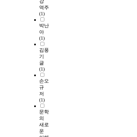
강
역주
(1)
박난
아
(1)
김풍
기
글
(1)
손오
규
저
(1)
문학
의
새로
운