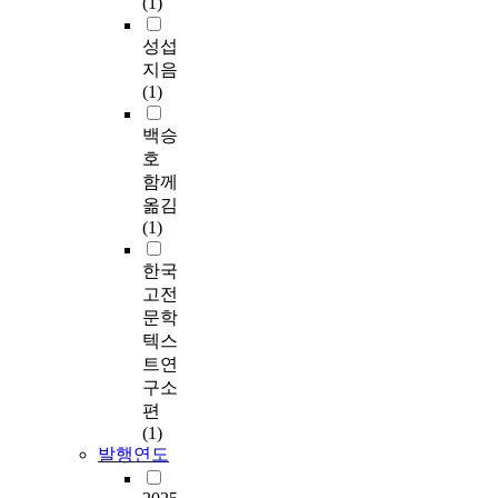
(1)
성섭
지음
(1)
백승
호
함께
옮김
(1)
한국
고전
문학
텍스
트연
구소
편
(1)
발행연도