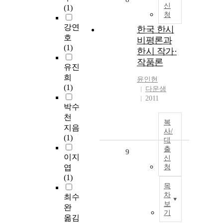
신
(1)
청
강연
한국 한시
호
비평론과
(1)
한시 작가·
작품론
유진
희
윤인현
(1)
다운샘
2011
박수
천
복
지음
사/
(1)
대
출
9
이지
신
엽
청
(1)
목
차
최수
보
완
기
옮김