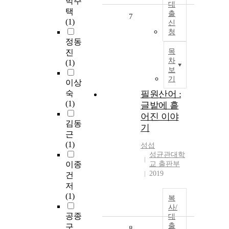
박주
대
택
출
7
(1)
신
청
정동
목
진
차
(1)
보
기
이상
숙
필원산어 :
(1)
글밭에 흩
어진 이야
김동
기
근
(1)
성섭
성균관대학
이종
교 출판부
2019
건
저
(1)
복
사/
공종
대
출
구
8