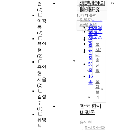
료
漢詩批評의
건
내림차순
정확도
體例硏究
(2)
순
10개씩 출력
내림차순
인기도
이병한
이창
通文館
순
조회
룡
10개씩
1974
연도순
(2)
출력
제목순
20개씩
저자순
윤인
복
출력
발행기
현
사/
30개씩
대
(2)
관순
출력
출
2
50개씩
신
윤인
출력
청
현
100개씩
지음
목
출력
(2)
차
보
김성
기
수
한국 한시
(1)
비평론
유명
윤인현
석
아세아문화