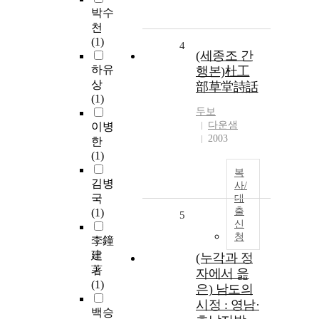
박수
천
(1)
4
(세종조 간
하유
행본)杜工
상
部草堂詩話
(1)
두보
다운샘
이병
2003
한
(1)
복
김병
사/
국
대
출
(1)
5
신
청
李鐘
建
(누각과 정
著
자에서 읊
(1)
은) 남도의
시정 : 영남·
백승