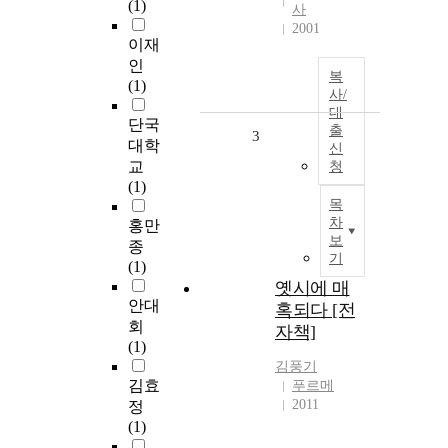
(1)
사
2001
이재
인
복
(1)
사/
대
단국
출
3
대학
신
교
청
(1)
목
차
홍만
보
종
기
(1)
옛시에 매
안대
혹되다 [전
회
자책]
(1)
김풍기
김효
푸르메
2011
정
(1)