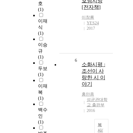
호남지방
호
[전자책]
(1)
이창룡
이재
YES24
식
2017
(1)
이승
규
(1)
6
소화시평 :
두보
조선이 사
(1)
랑한 시 이
야기
이재
복
홍만종
(1)
성균관대학
교 출판부
백수
2016
인
(1)
복
사/