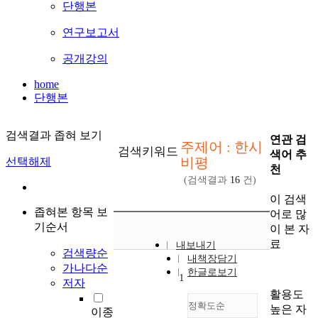
단행본
연구보고서
공개강의
home
단행본
검색결과 좁혀 보기
연관 검
주제어 : 한시
검색키워드
색어 추
비평
선택해제
천
(검색결과
16
건)
이 검색
좁혀본 항목 보
어로 많
기순서
이 본 자
료
내보내기
검색량순
내책장담기
가나다순
한글로보기
1
저자
활용도
정확도순
높은 자
이종