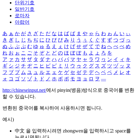
단위기호
일반기호
로마자
아랍어
あ
ぁ
か
が
さ
ざ
た
だ
な
は
ば
ぱ
ま
や
ゃ
ら
わ
ゎ
ん
い
ぃ
き
ぎ
し
じ
ち
ぢ
に
ひ
び
ぴ
み
り
う
ぅ
く
ぐ
す
ず
つ
づ
っ
ぬ
ふ
ぶ
ぷ
む
ゆ
ゅ
る
え
ぇ
け
げ
せ
ぜ
て
で
ね
へ
べ
ぺ
め
れ
お
ぉ
こ
ご
そ
ぞ
と
ど
の
ほ
ぼ
ぽ
も
よ
ょ
ろ
を
ア
ァ
カ
サ
ザ
タ
ダ
ナ
ハ
バ
パ
マ
ヤ
ャ
ラ
ワ
ヮ
ン
イ
ィ
キ
ギ
シ
ジ
チ
ヂ
ニ
ヒ
ビ
ピ
ミ
リ
ウ
ゥ
ク
グ
ス
ズ
ツ
ヅ
ッ
ヌ
フ
ブ
プ
ム
ユ
ュ
ル
エ
ェ
ケ
ゲ
セ
ゼ
テ
デ
ヘ
ベ
ペ
メ
レ
オ
ォ
コ
ゴ
ソ
ゾ
ト
ド
ノ
ホ
ボ
ポ
モ
ヨ
ョ
ロ
ヲ
―
http://chineseinput.net/
에서 pinyin(병음)방식으로 중국어를 변환
할 수 있습니다.
변환된 중국어를 복사하여 사용하시면 됩니다.
예시)
中文 을 입력하시려면
zhongwen
을 입력하시고 space를
누르시면됩니다.