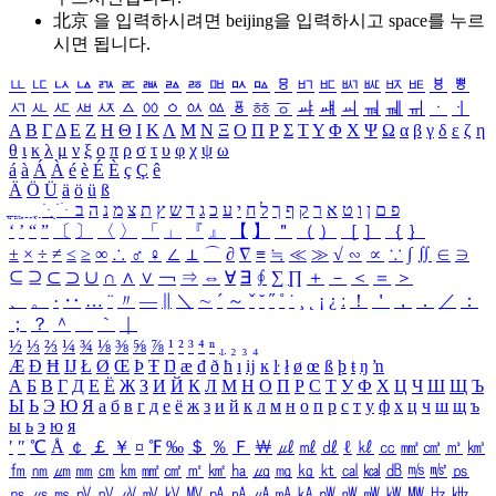
北京 을 입력하시려면
beijing
을 입력하시고 space를 누르
시면 됩니다.
ㅥ
ㅦ
ㅧ
ㅨ
ㅩ
ㅪ
ㅫ
ㅬ
ㅭ
ㅮ
ㅯ
ㅰ
ㅱ
ㅲ
ㅳ
ㅴ
ㅵ
ㅶ
ㅷ
ㅸ
ㅹ
ㅺ
ㅻ
ㅼ
ㅽ
ㅾ
ㅿ
ㆀ
ㆁ
ㆂ
ㆃ
ㆄ
ㆅ
ㆆ
ㆇ
ㆈ
ㆉ
ㆊ
ㆋ
ㆌ
ㆍ
ㆎ
Α
Β
Γ
Δ
Ε
Ζ
Η
Θ
Ι
Κ
Λ
Μ
Ν
Ξ
Ο
Π
Ρ
Σ
Τ
Υ
Φ
Χ
Ψ
Ω
α
β
γ
δ
ε
ζ
η
θ
ι
κ
λ
μ
ν
ξ
ο
π
ρ
σ
τ
υ
φ
χ
ψ
ω
á
à
Á
À
é
è
É
È
ç
Ç
ê
Ä
Ö
Ü
ä
ö
ü
ß
ְ
ֳ
ֲ
ֱ
ָ
ַ
ֵ
ֶ
ִ
ֹ
ּ
ֻ
ׂ
ׁ
ּ
ב
ה
נ
מ
צ
ת
ץ
ש
ד
ג
כ
ע
י
ח
ל
ך
ף
ק
ר
א
ט
ו
ן
ם
פ
‘
’
“
”
〔
〕
〈
〉
「
」
『
』
【
】
＂
（
）
［
］
｛
｝
±
×
÷
≠
≤
≥
∞
∴
♂
♀
∠
⊥
⌒
∂
∇
≡
≒
≪
≫
√
∽
∝
∵
∫
∬
∈
∋
⊆
⊇
⊂
⊃
∪
∩
∧
∨
￢
⇒
⇔
∀
∃
∮
∑
∏
＋
－
＜
＝
＞
、
。
·
‥
…
¨
〃
―
∥
＼
∼
´
～
ˇ
˘
˝
˚
˙
¸
˛
¡
¿
ː
！
＇
，
．
／
：
；
？
＾
＿
｀
｜
½
⅓
⅔
¼
¾
⅛
⅜
⅝
⅞
¹
²
³
⁴
ⁿ
₁
₂
₃
₄
Æ
Ð
Ħ
Ĳ
Ł
Ø
Œ
Þ
Ŧ
Ŋ
æ
đ
ð
ħ
ı
ĳ
ĸ
ŀ
ł
ø
œ
ß
þ
ŧ
ŋ
ŉ
А
Б
В
Г
Д
Е
Ё
Ж
З
И
Й
К
Л
М
Н
О
П
Р
С
Т
У
Ф
Х
Ц
Ч
Ш
Щ
Ъ
Ы
Ь
Э
Ю
Я
а
б
в
г
д
е
ё
ж
з
и
й
к
л
м
н
о
п
р
с
т
у
ф
х
ц
ч
ш
щ
ъ
ы
ь
э
ю
я
′
″
℃
Å
￠
￡
￥
¤
℉
‰
＄
％
Ｆ
￦
㎕
㎖
㎗
ℓ
㎘
㏄
㎣
㎤
㎥
㎦
㎙
㎚
㎛
㎜
㎝
㎞
㎟
㎠
㎡
㎢
㏊
㎍
㎎
㎏
㏏
㎈
㎉
㏈
㎧
㎨
㎰
㎱
㎲
㎳
㎴
㎵
㎶
㎷
㎸
㎹
㎀
㎁
㎂
㎃
㎄
㎺
㎻
㎽
㎾
㎿
㎐
㎑