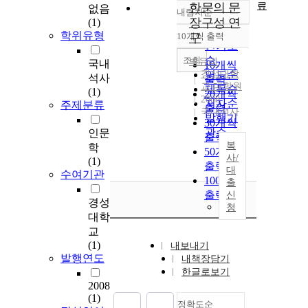
료
한문의 문
없음
내림차순
정확도
장구성 연
(1)
순
학위유형
10개씩 출력
구
내림차순
인기도
순
조회
박유리
국내
10개씩
경성대학
연도순
석사
출력
교 대학원
제목순
(1)
20개씩
2008
저자순
주제분류
출력
국내석사
발행기
30개씩
관순
인문
출력
복
학
50개씩
사/
(1)
출력
대
수여기관
100개씩
출
출력
신
경성
청
대학
교
(1)
내보내기
발행연도
내책장담기
한글로보기
2008
(1)
정확도순