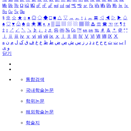
㎒
㎓
㎔
Ω
㏀
㏁
㎊
㎋
㎌
㏖
㏅
㎭
㎮
㎯
㏛
㎩
㎪
㎫
㎬
㏝
㏐
㏓
㏃
㏉
㏜
㏆
§
※
☆
★
○
●
◎
◇
◆
□
■
△
▽
→
←
↑
↓
↔
〓
◁
◀
▷
▶
♤
♠
♡
♥
♧
♣
⊙
◈
▣
◐
◑
▒
▤
▥
▨
▧
▦
▩
♨
☏
☎
☜
☞
¶
†
‡
↕
↗
↙
↖
↘
♭
♩
♪
♬
㉿
㈜
№
㏇
™
㏂
㏘
℡
＃
＆
＊
＠
ª
º
ⅰ
ⅱ
ⅲ
ⅳ
ⅴ
ⅵ
ⅶ
ⅷ
ⅸ
ⅹ
Ⅰ
Ⅱ
Ⅲ
Ⅳ
Ⅴ
Ⅵ
Ⅶ
Ⅷ
Ⅸ
Ⅹ
ا
ب
ت
ث
ج
ح
خ
د
ذ
ر
ز
س
ش
ص
ض
ط
ظ
ع
غ
ف
ق
ک
ل
م
ن
ه
و
ی
닫기
통합검색
국내학술논문
학위논문
해외학술논문
학술지