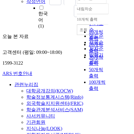
작성언어
내림차순
정확도
한국
순
10개씩 출력
어
내림차순
인기도
(1)
순
조회
10개씩
연도순
오늘 본 자료
출력
제목순
20개씩
저자순
출력
고객센터 (평일: 09:00~18:00)
발행기
30개씩
관순
1599-3122
출력
50개씩
ARS 번호안내
출력
100개씩
관련누리집
출력
대학공개강의(KOCW)
학술정보통계시스템(Rinfo)
외국학술지지원센터(FRIC)
학술관계분석서비스(SAM)
사서커뮤니티
기관회원
지식나눔(LOOK)