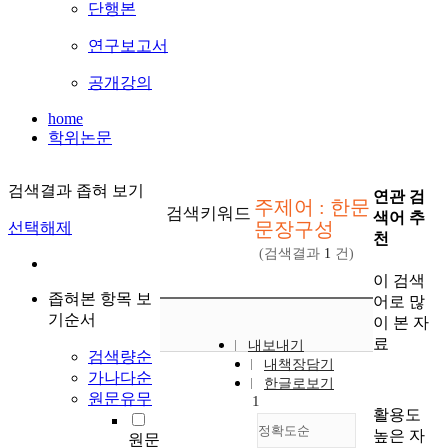
단행본
연구보고서
공개강의
home
학위논문
검색결과 좁혀 보기
연관 검
주제어 : 한문
검색키워드
색어 추
문장구성
선택해제
천
(검색결과
1
건)
이 검색
좁혀본 항목 보
어로 많
기순서
이 본 자
료
내보내기
검색량순
내책장담기
가나다순
한글로보기
원문유무
1
활용도
정확도순
높은 자
원문