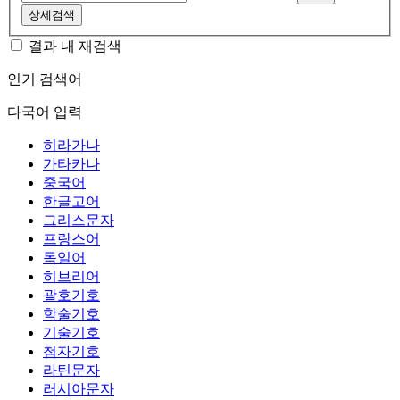
상세검색
결과 내 재검색
인기 검색어
다국어 입력
히라가나
가타카나
중국어
한글고어
그리스문자
프랑스어
독일어
히브리어
괄호기호
학술기호
기술기호
첨자기호
라틴문자
러시아문자