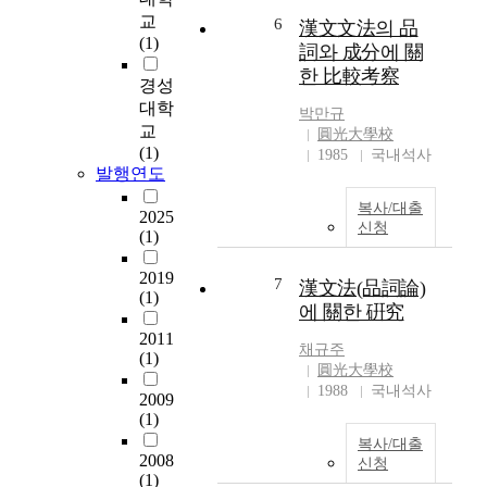
u
교
6
漢文文法의 品
n
(1)
詞와 成分에 關
y
한 比較考察
u
경성
,
대학
박만규
a
교
圓光大學校
n
(1)
1985
국내석사
d
발행연도
a
복사/대출
l
2025
신청
s
(1)
o
2019
c
7
漢文法(品詞論)
(1)
l
에 關한 硏究
a
2011
r
채규주
(1)
i
圓光大學校
f
1988
국내석사
2009
y
(1)
t
복사/대출
h
2008
신청
e
(1)