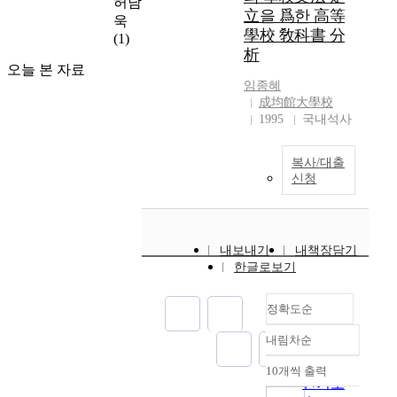
허남
에
력
e
立을 爲한 高等
서
욱
과
r
學校 敎科書 分
확
(1)
한
a
析
인
문
l
오늘 본 자료
되
교
c
임종혜
는
과
h
成均館大學校
‘
에
a
1995
국내석사
X
대
r
+
한
a
化
복사/대출
흥
c
신청
’
미
t
구
와
e
성
학
r
의
습
i
단
내보내기
내책장담기
동
s
한글로보기
어
기
t
들
에
i
을
어
정확도순
c
대
떠
s
상
내림차순
한
정확도
o
으
영
순
f
10개씩 출력
로
내림차순
향
t
인기도
삼
을