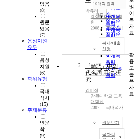
구
로
순
없음
10개씩 출력
내림차순
많
인기도
(8)
박유리
이
순
조회
10개씩
경성대학교 대학
본
연도순
원문
원
출력
자
제목순
2008
국내석사
있음
20개씩
료
저자순
(7)
출력
발행기
음성지원
30개씩
복사/대출
관순
유무
신청
출력
활
50개씩
음성
용
출력
2
『論語』中의
지원
도
100개씩
代名詞 用法 硏
(6)
높
출력
학위유형
究
은
자
김미정
국내
료
강원대학교 교육
석사
대학원
(15)
2007
국내석사
주제분류
인문
원문보기
학
목차검
(9)
T