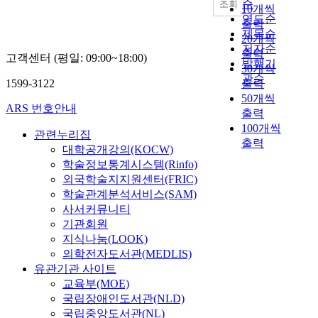
h
순
조회
10개씩
고
미
e
연도순
출력
,
치
p
제목순
20개씩
공
는
r
저자순
시
출력
지
고객센터 (평일: 09:00~18:00)
o
발행기
적
30개씩
분
n
관순
인
1599-3122
출력
석
o
관
50개씩
하
u
ARS 번호안내
점
출력
여
n
에
100개씩
이
o
관련누리집
서
에
출력
f
대학공개강의(KOCW)
2
대
C
학술정보통계시스템(Rinfo)
자
한
l
외국학술지지원센터(FRIC)
어
교
a
학술관계분석서비스(SAM)
‘
육
s
사서커뮤니티
X
적
s
+
기관회원
처
i
化
지식나눔(LOOK)
방
c
’
의학전자도서관(MEDLIS)
과
a
와
유관기관 사이트
함
l
다
교육부(MOE)
께
C
자
국립장애인도서관(NLD)
궁
h
어
극
국립중앙도서관(NL)
i