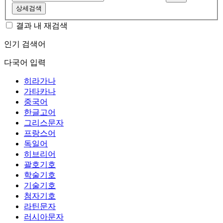
상세검색
결과 내 재검색
인기 검색어
다국어 입력
히라가나
가타카나
중국어
한글고어
그리스문자
프랑스어
독일어
히브리어
괄호기호
학술기호
기술기호
첨자기호
라틴문자
러시아문자