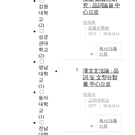
a
究 : 品詞論을 中
강원
n
心으로
대학
d
교
a
정재종
(2)
n
高麗大學校
a
1971
국내석사
성균
l
관대
y
복사/대출
z
학교
신청
e
(2)
t
영남
h
5
漢文文法論 : 品
e
대학
詞 및 文型分類
p
교
를 中心으로
r
(1)
o
양광석
n
동아
고려대학교
o
대학
1977
국내석사
u
교
n
(1)
복사/대출
o
신청
f
전남
L
대학