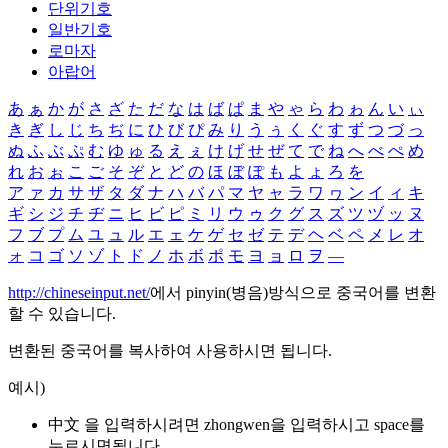
단위기호
일반기호
로마자
아랍어
あ
ぁ
か
が
さ
ざ
た
だ
な
は
ば
ぱ
ま
や
ゃ
ら
わ
ゎ
ん
い
ぃ
き
ぎ
し
じ
ち
ぢ
に
ひ
び
ぴ
み
り
う
ぅ
く
ぐ
す
ず
つ
づ
っ
ぬ
ふ
ぶ
ぷ
む
ゆ
ゅ
る
え
ぇ
け
げ
せ
ぜ
て
で
ね
へ
べ
ぺ
め
れ
お
ぉ
こ
ご
そ
ぞ
と
ど
の
ほ
ぼ
ぽ
も
よ
ょ
ろ
を
ア
ァ
カ
サ
ザ
タ
ダ
ナ
ハ
バ
パ
マ
ヤ
ャ
ラ
ワ
ヮ
ン
イ
ィ
キ
ギ
シ
ジ
チ
ヂ
ニ
ヒ
ビ
ピ
ミ
リ
ウ
ゥ
ク
グ
ス
ズ
ツ
ヅ
ッ
ヌ
フ
ブ
プ
ム
ユ
ュ
ル
エ
ェ
ケ
ゲ
セ
ゼ
テ
デ
ヘ
ベ
ペ
メ
レ
オ
ォ
コ
ゴ
ソ
ゾ
ト
ド
ノ
ホ
ボ
ポ
モ
ヨ
ョ
ロ
ヲ
―
http://chineseinput.net/
에서 pinyin(병음)방식으로 중국어를 변환
할 수 있습니다.
변환된 중국어를 복사하여 사용하시면 됩니다.
예시)
中文 을 입력하시려면
zhongwen
을 입력하시고 space를
누르시면됩니다.