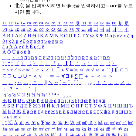
北京 을 입력하시려면
beijing
을 입력하시고 space를 누르
시면 됩니다.
ㅥ
ㅦ
ㅧ
ㅨ
ㅩ
ㅪ
ㅫ
ㅬ
ㅭ
ㅮ
ㅯ
ㅰ
ㅱ
ㅲ
ㅳ
ㅴ
ㅵ
ㅶ
ㅷ
ㅸ
ㅹ
ㅺ
ㅻ
ㅼ
ㅽ
ㅾ
ㅿ
ㆀ
ㆁ
ㆂ
ㆃ
ㆄ
ㆅ
ㆆ
ㆇ
ㆈ
ㆉ
ㆊ
ㆋ
ㆌ
ㆍ
ㆎ
Α
Β
Γ
Δ
Ε
Ζ
Η
Θ
Ι
Κ
Λ
Μ
Ν
Ξ
Ο
Π
Ρ
Σ
Τ
Υ
Φ
Χ
Ψ
Ω
α
β
γ
δ
ε
ζ
η
θ
ι
κ
λ
μ
ν
ξ
ο
π
ρ
σ
τ
υ
φ
χ
ψ
ω
á
à
Á
À
é
è
É
È
ç
Ç
ê
Ä
Ö
Ü
ä
ö
ü
ß
ְ
ֳ
ֲ
ֱ
ָ
ַ
ֵ
ֶ
ִ
ֹ
ּ
ֻ
ׂ
ׁ
ּ
ב
ה
נ
מ
צ
ת
ץ
ש
ד
ג
כ
ע
י
ח
ל
ך
ף
ק
ר
א
ט
ו
ן
ם
פ
‘
’
“
”
〔
〕
〈
〉
「
」
『
』
【
】
＂
（
）
［
］
｛
｝
±
×
÷
≠
≤
≥
∞
∴
♂
♀
∠
⊥
⌒
∂
∇
≡
≒
≪
≫
√
∽
∝
∵
∫
∬
∈
∋
⊆
⊇
⊂
⊃
∪
∩
∧
∨
￢
⇒
⇔
∀
∃
∮
∑
∏
＋
－
＜
＝
＞
、
。
·
‥
…
¨
〃
―
∥
＼
∼
´
～
ˇ
˘
˝
˚
˙
¸
˛
¡
¿
ː
！
＇
，
．
／
：
；
？
＾
＿
｀
｜
½
⅓
⅔
¼
¾
⅛
⅜
⅝
⅞
¹
²
³
⁴
ⁿ
₁
₂
₃
₄
Æ
Ð
Ħ
Ĳ
Ł
Ø
Œ
Þ
Ŧ
Ŋ
æ
đ
ð
ħ
ı
ĳ
ĸ
ŀ
ł
ø
œ
ß
þ
ŧ
ŋ
ŉ
А
Б
В
Г
Д
Е
Ё
Ж
З
И
Й
К
Л
М
Н
О
П
Р
С
Т
У
Ф
Х
Ц
Ч
Ш
Щ
Ъ
Ы
Ь
Э
Ю
Я
а
б
в
г
д
е
ё
ж
з
и
й
к
л
м
н
о
п
р
с
т
у
ф
х
ц
ч
ш
щ
ъ
ы
ь
э
ю
я
′
″
℃
Å
￠
￡
￥
¤
℉
‰
＄
％
Ｆ
￦
㎕
㎖
㎗
ℓ
㎘
㏄
㎣
㎤
㎥
㎦
㎙
㎚
㎛
㎜
㎝
㎞
㎟
㎠
㎡
㎢
㏊
㎍
㎎
㎏
㏏
㎈
㎉
㏈
㎧
㎨
㎰
㎱
㎲
㎳
㎴
㎵
㎶
㎷
㎸
㎹
㎀
㎁
㎂
㎃
㎄
㎺
㎻
㎽
㎾
㎿
㎐
㎑