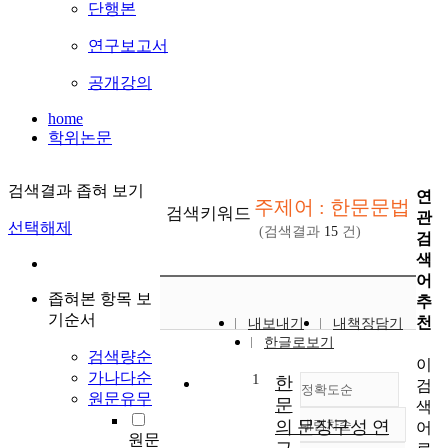
단행본
연구보고서
공개강의
home
학위논문
검색결과 좁혀 보기
연
주제어 : 한문문법
검색키워드
관
선택해제
(검색결과
15
건)
검
색
어
좁혀본 항목 보
추
기순서
천
내보내기
내책장담기
한글로보기
검색량순
이
가나다순
1
한
검
정확도순
원문유무
문
색
의 문장구성 연
내림차순
어
정확도
원문