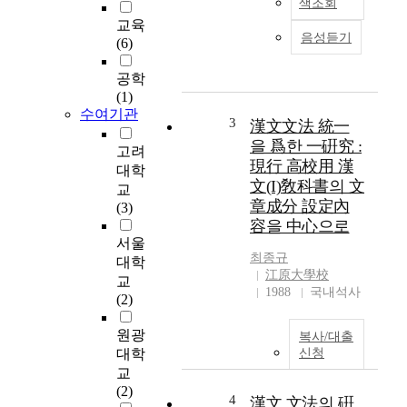
색조회
h
교육
i
음성듣기
(6)
s
t
공학
h
(1)
e
수여기관
s
3
漢文文法 統一
i
을 爲한 一硏究 :
고려
s
現行 高校用 漢
대학
i
文(I)敎科書의 文
교
s
章成分 設定內
(3)
t
容을 中心으로
o
서울
c
최종규
대학
l
江原大學校
교
a
1988
국내석사
(2)
s
s
원광
복사/대출
i
대학
신청
f
교
y
(2)
,
4
漢文 文法의 硏