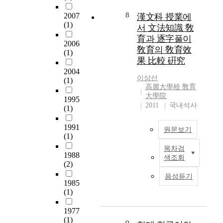
i
t
8
2007
漢文科 授業에
s
(1)
서 文法知識 敎
c
育과 逐字풀이
2006
h
敎育의 敎育效
(1)
a
果 比較 硏究
r
2004
a
이상선
(1)
c
高麗大學校 敎育
t
大學院
1995
e
2011
국내석사
(1)
r
i
1991
원문보기
s
(1)
t
목차검
이
i
1988
색조회
연
c
(2)
구
s
음성듣기
는
1985
.
중
(1)
T
학
h
1977
교
i
(1)
한
s