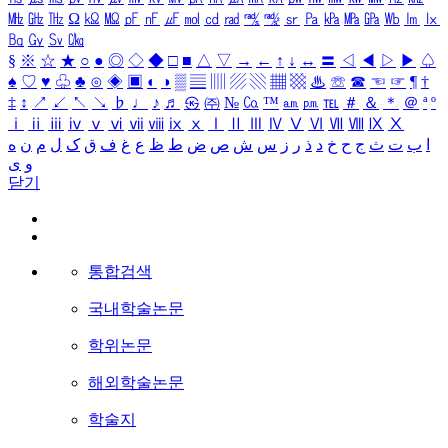
㎒
㎓
㎔
Ω
㏀
㏁
㎊
㎋
㎌
㏖
㏅
㎭
㎮
㎯
㏛
㎩
㎪
㎫
㎬
㏝
㏐
㏓
㏃
㏉
㏜
㏆
§
※
☆
★
○
●
◎
◇
◆
□
■
△
▽
→
←
↑
↓
↔
〓
◁
◀
▷
▶
♤
♠
♡
♥
♧
♣
⊙
◈
▣
◐
◑
▒
▤
▥
▨
▧
▦
▩
♨
☏
☎
☜
☞
¶
†
‡
↕
↗
↙
↖
↘
♭
♩
♪
♬
㉿
㈜
№
㏇
™
㏂
㏘
℡
＃
＆
＊
＠
ª
º
ⅰ
ⅱ
ⅲ
ⅳ
ⅴ
ⅵ
ⅶ
ⅷ
ⅸ
ⅹ
Ⅰ
Ⅱ
Ⅲ
Ⅳ
Ⅴ
Ⅵ
Ⅶ
Ⅷ
Ⅸ
Ⅹ
ا
ب
ت
ث
ج
ح
خ
د
ذ
ر
ز
س
ش
ص
ض
ط
ظ
ع
غ
ف
ق
ک
ل
م
ن
ه
و
ی
닫기
통합검색
국내학술논문
학위논문
해외학술논문
학술지