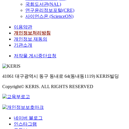
(
적
국회도서관(NAL)
n
多
으
연구윤리정보포털(CRE)
e
字
로
s
사이언스온 (ScienceON)
語
한
e
)
문
이용약관
.
‘
독
개인정보처리방침
T
X
해
개인정보 재동의
h
+
력
e
기관소개
化
향
r
’
상
저작물 게시중단요청
e
를
을
f
구
위
o
별
한
r
41061 대구광역시 동구 동내로 64(동내동1119) KERIS빌딩
하
지
e
여
도
,
Copyright© KERIS. ALL RIGHTS RESERVED
그
방
t
의
안
h
미
을
i
와
모
s
문
색
t
법
네이버 블로그
하
h
을
인스타그램
는
e
검