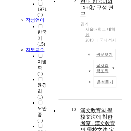
9
현대 한국어의
문
a
‘X+化’ 구성 연
1971
수
i
구
(1)
업
m
작성언어
중
s
김기
한
t
서울대학교 대학
한국
문
원
o
어
문
2019
국내석사
u
(15)
법
n
지도교수
교
d
원문보기
육
e
이명
과
r
목차검
본
학
逐
s
색조회
고
(1)
字
t
의
풀
a
음성듣기
윤경
목
이
n
적
희
방
d
은
(1)
법
t
현
이
h
오만
대
10
漢文敎育의 學
한
e
한
종
문
校文法에 對한
g
국
(1)
독
e
考察 : 漢文敎育
어
해
n
의 學校文法 定