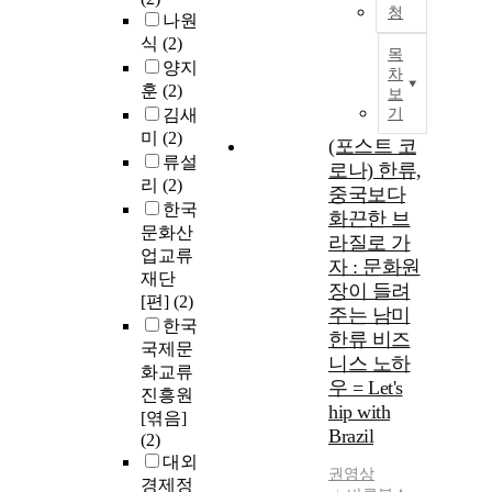
청
나원
식
(2)
목
양지
차
훈
(2)
보
김새
기
미
(2)
(포스트 코
류설
로나) 한류,
리
(2)
중국보다
한국
화끈한 브
문화산
라질로 가
업교류
자 : 문화원
재단
장이 들려
[편]
(2)
주는 남미
한국
한류 비즈
국제문
니스 노하
화교류
우 = Let's
진흥원
hip with
[엮음]
Brazil
(2)
대외
권영상
경제정