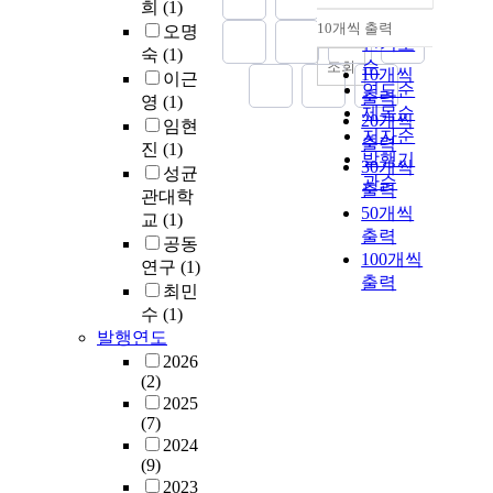
희
(1)
순
10개씩 출력
오명
내림차순
인기도
숙
(1)
순
조회
10개씩
이근
연도순
출력
영
(1)
제목순
20개씩
임현
저자순
출력
진
(1)
발행기
30개씩
성균
관순
출력
관대학
50개씩
교
(1)
출력
공동
100개씩
연구
(1)
출력
최민
수
(1)
발행연도
2026
(2)
2025
(7)
2024
(9)
2023