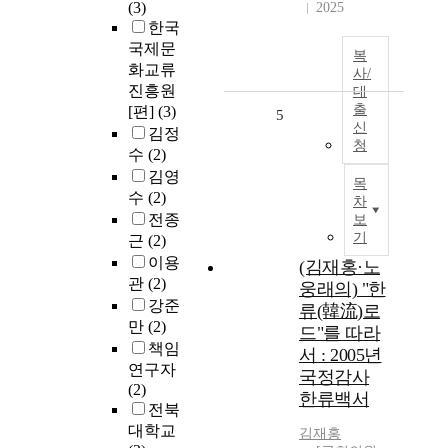
(3)
2025
한국
국제문
복
화교류
사/
진흥원
대
출
[편]
(3)
5
신
김정
청
수
(2)
김영
목
수
(2)
차
전종
보
기
근
(2)
이용
(김재홍·노
관
(2)
웅래의) "한
강준
류(韓流)로
만
(2)
드"를 따라
책임
서 : 2005년
연구자
국정감사
(2)
한류백서
전북
대학교
김재홍