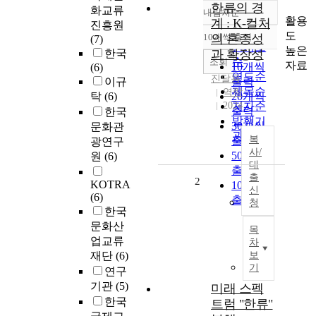
한류의 경
화교류
내림차순
정확도
활용
계 : K-컬처
진흥원
순
도
10개씩 출력
의 혼종성
(7)
내림차순
인기도
높은
한국
과 확장성
순
조회
자료
10개씩
(6)
연도순
진달용
이규
출력
제목순
역락
탁
(6)
20개씩
2024
저자순
출력
한국
발행기
30개씩
문화관
관순
복
출력
광연구
사/
50개씩
원
(6)
대
출력
출
2
KOTRA
100개씩
신
(6)
출력
청
한국
문화산
목
업교류
차
재단
(6)
보
기
연구
기관
(5)
미래 스펙
한국
트럼 "한류"