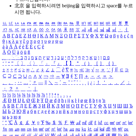
北京 을 입력하시려면
beijing
을 입력하시고 space를 누르
시면 됩니다.
ㅥ
ㅦ
ㅧ
ㅨ
ㅩ
ㅪ
ㅫ
ㅬ
ㅭ
ㅮ
ㅯ
ㅰ
ㅱ
ㅲ
ㅳ
ㅴ
ㅵ
ㅶ
ㅷ
ㅸ
ㅹ
ㅺ
ㅻ
ㅼ
ㅽ
ㅾ
ㅿ
ㆀ
ㆁ
ㆂ
ㆃ
ㆄ
ㆅ
ㆆ
ㆇ
ㆈ
ㆉ
ㆊ
ㆋ
ㆌ
ㆍ
ㆎ
Α
Β
Γ
Δ
Ε
Ζ
Η
Θ
Ι
Κ
Λ
Μ
Ν
Ξ
Ο
Π
Ρ
Σ
Τ
Υ
Φ
Χ
Ψ
Ω
α
β
γ
δ
ε
ζ
η
θ
ι
κ
λ
μ
ν
ξ
ο
π
ρ
σ
τ
υ
φ
χ
ψ
ω
á
à
Á
À
é
è
É
È
ç
Ç
ê
Ä
Ö
Ü
ä
ö
ü
ß
ְ
ֳ
ֲ
ֱ
ָ
ַ
ֵ
ֶ
ִ
ֹ
ּ
ֻ
ׂ
ׁ
ּ
ב
ה
נ
מ
צ
ת
ץ
ש
ד
ג
כ
ע
י
ח
ל
ך
ף
ק
ר
א
ט
ו
ן
ם
פ
‘
’
“
”
〔
〕
〈
〉
「
」
『
』
【
】
＂
（
）
［
］
｛
｝
±
×
÷
≠
≤
≥
∞
∴
♂
♀
∠
⊥
⌒
∂
∇
≡
≒
≪
≫
√
∽
∝
∵
∫
∬
∈
∋
⊆
⊇
⊂
⊃
∪
∩
∧
∨
￢
⇒
⇔
∀
∃
∮
∑
∏
＋
－
＜
＝
＞
、
。
·
‥
…
¨
〃
―
∥
＼
∼
´
～
ˇ
˘
˝
˚
˙
¸
˛
¡
¿
ː
！
＇
，
．
／
：
；
？
＾
＿
｀
｜
½
⅓
⅔
¼
¾
⅛
⅜
⅝
⅞
¹
²
³
⁴
ⁿ
₁
₂
₃
₄
Æ
Ð
Ħ
Ĳ
Ł
Ø
Œ
Þ
Ŧ
Ŋ
æ
đ
ð
ħ
ı
ĳ
ĸ
ŀ
ł
ø
œ
ß
þ
ŧ
ŋ
ŉ
А
Б
В
Г
Д
Е
Ё
Ж
З
И
Й
К
Л
М
Н
О
П
Р
С
Т
У
Ф
Х
Ц
Ч
Ш
Щ
Ъ
Ы
Ь
Э
Ю
Я
а
б
в
г
д
е
ё
ж
з
и
й
к
л
м
н
о
п
р
с
т
у
ф
х
ц
ч
ш
щ
ъ
ы
ь
э
ю
я
′
″
℃
Å
￠
￡
￥
¤
℉
‰
＄
％
Ｆ
￦
㎕
㎖
㎗
ℓ
㎘
㏄
㎣
㎤
㎥
㎦
㎙
㎚
㎛
㎜
㎝
㎞
㎟
㎠
㎡
㎢
㏊
㎍
㎎
㎏
㏏
㎈
㎉
㏈
㎧
㎨
㎰
㎱
㎲
㎳
㎴
㎵
㎶
㎷
㎸
㎹
㎀
㎁
㎂
㎃
㎄
㎺
㎻
㎽
㎾
㎿
㎐
㎑