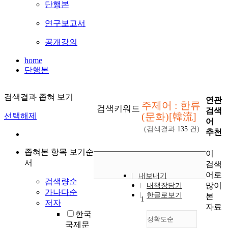
단행본
연구보고서
공개강의
home
단행본
검색결과 좁혀 보기
연관
주제어 : 한류
검색키워드
검색
(문화)[韓流]
선택해제
어
(검색결과
135
건)
추천
좁혀본 항목 보기순
이
서
검색
어로
내보내기
검색량순
많이
내책장담기
가나다순
한글로보기
본
1
저자
자료
한국
정확도순
국제문