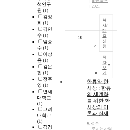
바른북스
책연구
2021
원
(1)
김정
복
희
(1)
사/
김연
대
수
(1)
출
10
신
임종
청
수
(1)
이상
목
윤
(1)
차
김문
보
현
(1)
기
정주
한류와 한
영
(1)
사상 : 한류
연세
의 세계화
대학교
를 위한 한
(1)
사상의 이
고려
론과 실제
대학교
(1)
박성수
김경
모시는사람