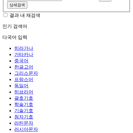
상세검색
결과 내 재검색
인기 검색어
다국어 입력
히라가나
가타카나
중국어
한글고어
그리스문자
프랑스어
독일어
히브리어
괄호기호
학술기호
기술기호
첨자기호
라틴문자
러시아문자