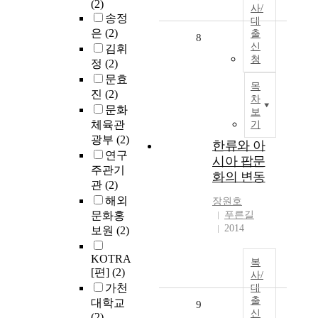
(2)
사/
송정
대
은
(2)
출
8
신
김휘
청
정
(2)
문효
목
진
(2)
차
문화
보
체육관
기
광부
(2)
한류와 아
연구
시아 팝문
주관기
화의 변동
관
(2)
해외
장원호
문화홍
푸른길
2014
보원
(2)
KOTRA
복
[편]
(2)
사/
가천
대
출
대학교
9
신
(2)