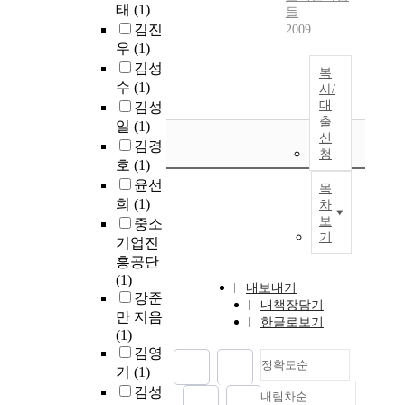
태
(1)
들
김진
2009
우
(1)
김성
복
수
(1)
사/
대
김성
출
일
(1)
신
김경
청
호
(1)
윤선
목
희
(1)
차
보
중소
기
기업진
흥공단
(1)
내보내기
강준
내책장담기
만 지음
한글로보기
(1)
김영
정확도순
기
(1)
김성
내림차순
정확도