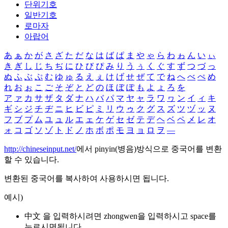
단위기호
일반기호
로마자
아랍어
あ
ぁ
か
が
さ
ざ
た
だ
な
は
ば
ぱ
ま
や
ゃ
ら
わ
ゎ
ん
い
ぃ
き
ぎ
し
じ
ち
ぢ
に
ひ
び
ぴ
み
り
う
ぅ
く
ぐ
す
ず
つ
づ
っ
ぬ
ふ
ぶ
ぷ
む
ゆ
ゅ
る
え
ぇ
け
げ
せ
ぜ
て
で
ね
へ
べ
ぺ
め
れ
お
ぉ
こ
ご
そ
ぞ
と
ど
の
ほ
ぼ
ぽ
も
よ
ょ
ろ
を
ア
ァ
カ
サ
ザ
タ
ダ
ナ
ハ
バ
パ
マ
ヤ
ャ
ラ
ワ
ヮ
ン
イ
ィ
キ
ギ
シ
ジ
チ
ヂ
ニ
ヒ
ビ
ピ
ミ
リ
ウ
ゥ
ク
グ
ス
ズ
ツ
ヅ
ッ
ヌ
フ
ブ
プ
ム
ユ
ュ
ル
エ
ェ
ケ
ゲ
セ
ゼ
テ
デ
ヘ
ベ
ペ
メ
レ
オ
ォ
コ
ゴ
ソ
ゾ
ト
ド
ノ
ホ
ボ
ポ
モ
ヨ
ョ
ロ
ヲ
―
http://chineseinput.net/
에서 pinyin(병음)방식으로 중국어를 변환
할 수 있습니다.
변환된 중국어를 복사하여 사용하시면 됩니다.
예시)
中文 을 입력하시려면
zhongwen
을 입력하시고 space를
누르시면됩니다.