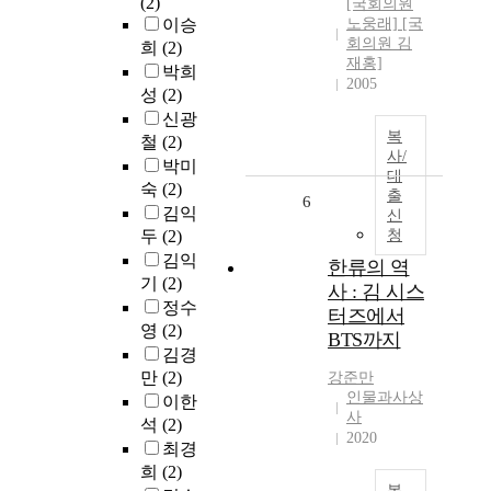
(2)
[국회의원
이승
노웅래] [국
회의원 김
희
(2)
재홍]
박희
2005
성
(2)
신광
복
철
(2)
사/
박미
대
숙
(2)
출
6
김익
신
두
(2)
청
김익
한류의 역
기
(2)
사 : 김 시스
정수
터즈에서
영
(2)
BTS까지
김경
만
(2)
강준만
인물과사상
이한
사
석
(2)
2020
최경
희
(2)
복