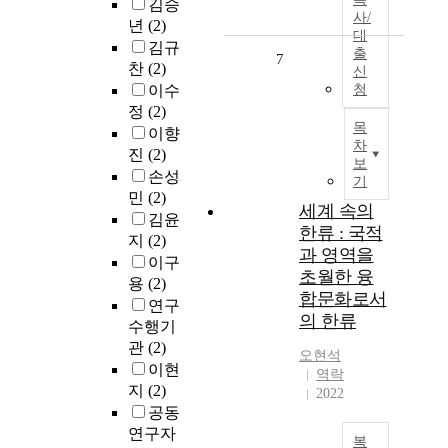
김승
사/
년
(2)
대
김규
출
7
찬
(2)
신
이수
청
정
(2)
목
이향
차
진
(2)
보
손성
기
민
(2)
세계 속의
김윤
한류 : 국적
지
(2)
과 영역을
이구
초월한 융
용
(2)
합문화로서
연구
의 한류
수행기
관
(2)
오현석
이현
역락
지
(2)
2022
공동
연구자
복