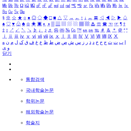
㎒
㎓
㎔
Ω
㏀
㏁
㎊
㎋
㎌
㏖
㏅
㎭
㎮
㎯
㏛
㎩
㎪
㎫
㎬
㏝
㏐
㏓
㏃
㏉
㏜
㏆
§
※
☆
★
○
●
◎
◇
◆
□
■
△
▽
→
←
↑
↓
↔
〓
◁
◀
▷
▶
♤
♠
♡
♥
♧
♣
⊙
◈
▣
◐
◑
▒
▤
▥
▨
▧
▦
▩
♨
☏
☎
☜
☞
¶
†
‡
↕
↗
↙
↖
↘
♭
♩
♪
♬
㉿
㈜
№
㏇
™
㏂
㏘
℡
＃
＆
＊
＠
ª
º
ⅰ
ⅱ
ⅲ
ⅳ
ⅴ
ⅵ
ⅶ
ⅷ
ⅸ
ⅹ
Ⅰ
Ⅱ
Ⅲ
Ⅳ
Ⅴ
Ⅵ
Ⅶ
Ⅷ
Ⅸ
Ⅹ
ا
ب
ت
ث
ج
ح
خ
د
ذ
ر
ز
س
ش
ص
ض
ط
ظ
ع
غ
ف
ق
ک
ل
م
ن
ه
و
ی
닫기
통합검색
국내학술논문
학위논문
해외학술논문
학술지