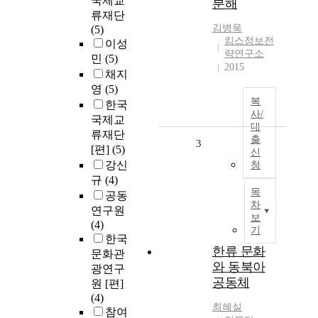
국제교
분해
류재단
김병욱
(5)
킴스정보전
이성
략연구소
민
(5)
2015
채지
영
(5)
복
한국
사/
국제교
대
류재단
출
3
[편]
(5)
신
강신
청
규
(4)
목
공동
차
연구원
보
(4)
기
한국
한류 문화
문화관
와 동북아
광연구
공동체
원 [편]
(4)
최혜실
참여