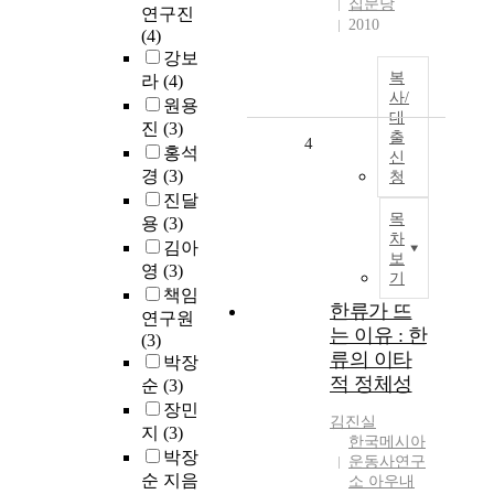
집문당
연구진
2010
(4)
강보
복
라
(4)
사/
원용
대
진
(3)
출
4
홍석
신
경
(3)
청
진달
목
용
(3)
차
김아
보
영
(3)
기
책임
한류가 뜨
연구원
는 이유 : 한
(3)
류의 이타
박장
적 정체성
순
(3)
장민
김진실
지
(3)
한국메시아
박장
운동사연구
순 지음
소 아우내