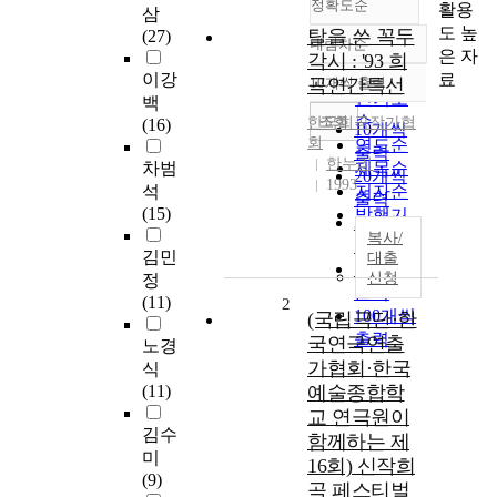
정확도순
활용
삼
도 높
탈을 쓴 꼭두
(27)
내림차순
정확도
은 자
각시 : '93 희
순
료
이강
곡연간특선
10개씩 출력
내림차순
인기도
백
순
조회
한국희곡작가협
(16)
10개씩
회
연도순
출력
한누리
차범
제목순
20개씩
1993
석
저자순
출력
(15)
발행기
30개씩
관순
복사/
출력
김민
대출
50개씩
신청
정
출력
(11)
2
100개씩
(국립극단·한
출력
국연극연출
노경
가협회·한국
식
(11)
예술종합학
교 연극원이
김수
함께하는 제
미
16회) 신작희
(9)
곡 페스티벌