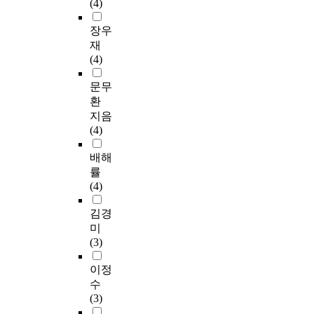
(4)
장우
재
(4)
문무
환
지음
(4)
배해
률
(4)
김경
미
(3)
이정
수
(3)