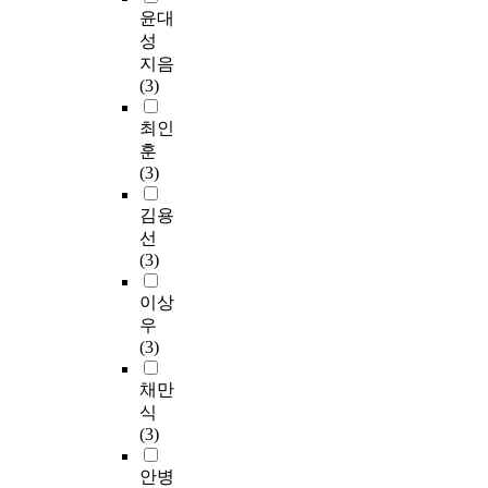
윤대
성
지음
(3)
최인
훈
(3)
김용
선
(3)
이상
우
(3)
채만
식
(3)
안병