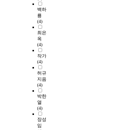
백하
룡
(4)
최은
옥
(4)
작가
(4)
허규
지음
(4)
박한
열
(4)
장성
임