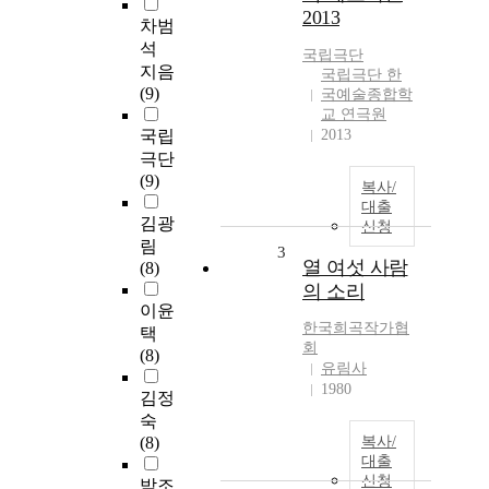
2013
차범
석
국립극단
지음
국립극단 한
(9)
국예술종합학
교 연극원
국립
2013
극단
(9)
복사/
대출
김광
신청
림
3
열 여섯 사람
(8)
의 소리
이윤
한국희곡작가협
택
회
(8)
유림사
1980
김정
숙
(8)
복사/
대출
신청
박조