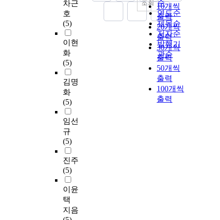
순
조회
차근
10개씩
연도순
호
출력
(5)
제목순
20개씩
저자순
출력
이현
발행기
30개씩
화
관순
출력
(5)
50개씩
출력
김명
100개씩
화
출력
(5)
임선
규
(5)
진주
(5)
이윤
택
지음
(5)