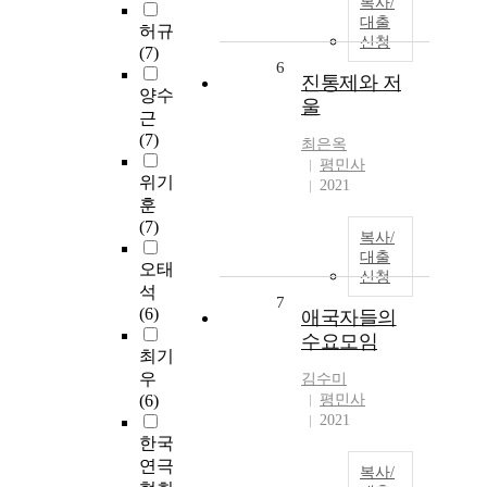
복사/
대출
허규
신청
(7)
6
진통제와 저
양수
울
근
(7)
최은옥
평민사
위기
2021
훈
(7)
복사/
대출
오태
신청
석
7
(6)
애국자들의
수요모임
최기
우
김수미
(6)
평민사
2021
한국
연극
복사/