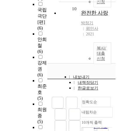
신청
10
국립
완전한 사랑
극단
[편]
박정기
(6)
평민사
2021
안희
철
복사/
(6)
대출
신청
강제
권
(6)
내보내기
내책장담기
최준
한글로보기
호
(5)
정확도순
최원
내림차순
정확도
종
순
(5)
10개씩 출력
내림차순
인기도