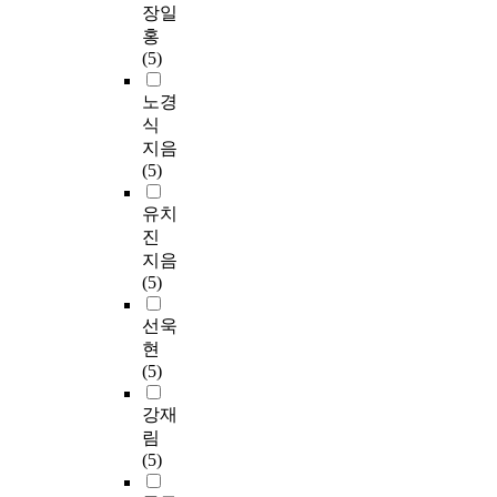
장일
홍
(5)
노경
식
지음
(5)
유치
진
지음
(5)
선욱
현
(5)
강재
림
(5)