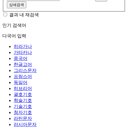
상세검색
결과 내 재검색
인기 검색어
다국어 입력
히라가나
가타카나
중국어
한글고어
그리스문자
프랑스어
독일어
히브리어
괄호기호
학술기호
기술기호
첨자기호
라틴문자
러시아문자