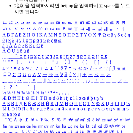
北京 을 입력하시려면
beijing
을 입력하시고 space를 누르
시면 됩니다.
ㅥ
ㅦ
ㅧ
ㅨ
ㅩ
ㅪ
ㅫ
ㅬ
ㅭ
ㅮ
ㅯ
ㅰ
ㅱ
ㅲ
ㅳ
ㅴ
ㅵ
ㅶ
ㅷ
ㅸ
ㅹ
ㅺ
ㅻ
ㅼ
ㅽ
ㅾ
ㅿ
ㆀ
ㆁ
ㆂ
ㆃ
ㆄ
ㆅ
ㆆ
ㆇ
ㆈ
ㆉ
ㆊ
ㆋ
ㆌ
ㆍ
ㆎ
Α
Β
Γ
Δ
Ε
Ζ
Η
Θ
Ι
Κ
Λ
Μ
Ν
Ξ
Ο
Π
Ρ
Σ
Τ
Υ
Φ
Χ
Ψ
Ω
α
β
γ
δ
ε
ζ
η
θ
ι
κ
λ
μ
ν
ξ
ο
π
ρ
σ
τ
υ
φ
χ
ψ
ω
á
à
Á
À
é
è
É
È
ç
Ç
ê
Ä
Ö
Ü
ä
ö
ü
ß
ְ
ֳ
ֲ
ֱ
ָ
ַ
ֵ
ֶ
ִ
ֹ
ּ
ֻ
ׂ
ׁ
ּ
ב
ה
נ
מ
צ
ת
ץ
ש
ד
ג
כ
ע
י
ח
ל
ך
ף
ק
ר
א
ט
ו
ן
ם
פ
‘
’
“
”
〔
〕
〈
〉
「
」
『
』
【
】
＂
（
）
［
］
｛
｝
±
×
÷
≠
≤
≥
∞
∴
♂
♀
∠
⊥
⌒
∂
∇
≡
≒
≪
≫
√
∽
∝
∵
∫
∬
∈
∋
⊆
⊇
⊂
⊃
∪
∩
∧
∨
￢
⇒
⇔
∀
∃
∮
∑
∏
＋
－
＜
＝
＞
、
。
·
‥
…
¨
〃
―
∥
＼
∼
´
～
ˇ
˘
˝
˚
˙
¸
˛
¡
¿
ː
！
＇
，
．
／
：
；
？
＾
＿
｀
｜
½
⅓
⅔
¼
¾
⅛
⅜
⅝
⅞
¹
²
³
⁴
ⁿ
₁
₂
₃
₄
Æ
Ð
Ħ
Ĳ
Ł
Ø
Œ
Þ
Ŧ
Ŋ
æ
đ
ð
ħ
ı
ĳ
ĸ
ŀ
ł
ø
œ
ß
þ
ŧ
ŋ
ŉ
А
Б
В
Г
Д
Е
Ё
Ж
З
И
Й
К
Л
М
Н
О
П
Р
С
Т
У
Ф
Х
Ц
Ч
Ш
Щ
Ъ
Ы
Ь
Э
Ю
Я
а
б
в
г
д
е
ё
ж
з
и
й
к
л
м
н
о
п
р
с
т
у
ф
х
ц
ч
ш
щ
ъ
ы
ь
э
ю
я
′
″
℃
Å
￠
￡
￥
¤
℉
‰
＄
％
Ｆ
￦
㎕
㎖
㎗
ℓ
㎘
㏄
㎣
㎤
㎥
㎦
㎙
㎚
㎛
㎜
㎝
㎞
㎟
㎠
㎡
㎢
㏊
㎍
㎎
㎏
㏏
㎈
㎉
㏈
㎧
㎨
㎰
㎱
㎲
㎳
㎴
㎵
㎶
㎷
㎸
㎹
㎀
㎁
㎂
㎃
㎄
㎺
㎻
㎽
㎾
㎿
㎐
㎑