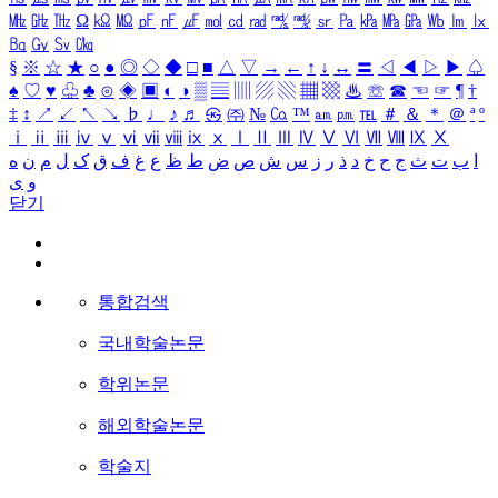
㎒
㎓
㎔
Ω
㏀
㏁
㎊
㎋
㎌
㏖
㏅
㎭
㎮
㎯
㏛
㎩
㎪
㎫
㎬
㏝
㏐
㏓
㏃
㏉
㏜
㏆
§
※
☆
★
○
●
◎
◇
◆
□
■
△
▽
→
←
↑
↓
↔
〓
◁
◀
▷
▶
♤
♠
♡
♥
♧
♣
⊙
◈
▣
◐
◑
▒
▤
▥
▨
▧
▦
▩
♨
☏
☎
☜
☞
¶
†
‡
↕
↗
↙
↖
↘
♭
♩
♪
♬
㉿
㈜
№
㏇
™
㏂
㏘
℡
＃
＆
＊
＠
ª
º
ⅰ
ⅱ
ⅲ
ⅳ
ⅴ
ⅵ
ⅶ
ⅷ
ⅸ
ⅹ
Ⅰ
Ⅱ
Ⅲ
Ⅳ
Ⅴ
Ⅵ
Ⅶ
Ⅷ
Ⅸ
Ⅹ
ا
ب
ت
ث
ج
ح
خ
د
ذ
ر
ز
س
ش
ص
ض
ط
ظ
ع
غ
ف
ق
ک
ل
م
ن
ه
و
ی
닫기
통합검색
국내학술논문
학위논문
해외학술논문
학술지