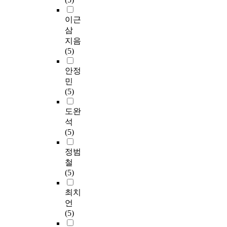
이근
삼
지음
(5)
안정
민
(5)
도완
석
(5)
정범
철
(5)
최치
언
(5)