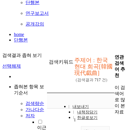
단행본
연구보고서
공개강의
home
단행본
검색결과 좁혀 보기
연관
주제어 : 한국
검색키워드
검색
현대 희곡[韓國
선택해제
어 추
現代戱曲]
천
(검색결과
717
건)
좁혀본 항목 보
이 검
기순서
색어
로 많
검색량순
이 본
내보내기
가나다순
자료
내책장담기
저자
한글로보기
1
이근