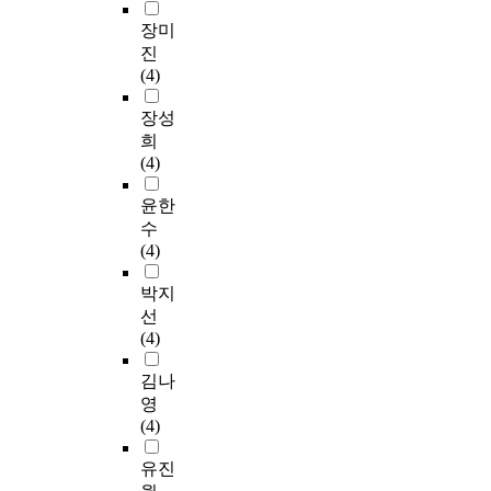
장미
진
(4)
장성
희
(4)
윤한
수
(4)
박지
선
(4)
김나
영
(4)
유진