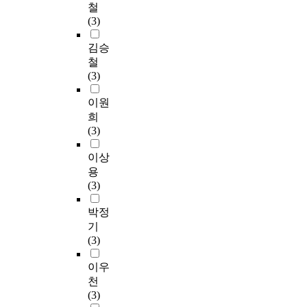
철
(3)
김승
철
(3)
이원
희
(3)
이상
용
(3)
박정
기
(3)
이우
천
(3)