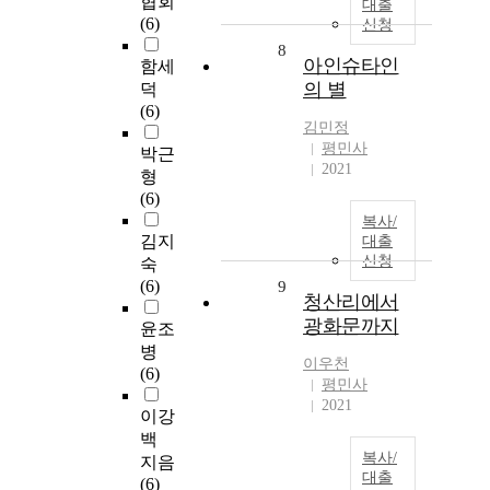
협회
대출
(6)
신청
8
아인슈타인
함세
의 별
덕
(6)
김민정
평민사
박근
2021
형
(6)
복사/
김지
대출
신청
숙
(6)
9
청산리에서
광화문까지
윤조
병
이우천
(6)
평민사
2021
이강
백
복사/
지음
대출
(6)