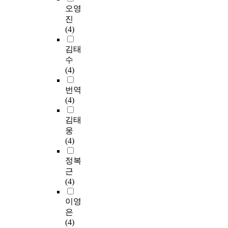
오영
진
(4)
김태
수
(4)
번역
(4)
김태
웅
(4)
정복
근
(4)
이영
은
(4)