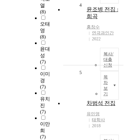
4
열
윤조병 전집 :
(8)
희곡
오태
홍창수
영
연극과인간
(8)
2022
윤대
복사/
성
대출
(7)
신청
5
이미
목
경
차
(7)
보
기
유치
차범석 전집
진
(7)
유민영
태학사
이만
2018
희
(7)