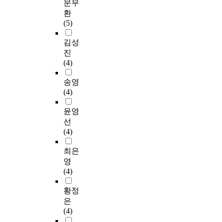
문무
환
(5)
김성
진
(4)
송영
(4)
윤영
선
(4)
최은
영
(4)
황정
은
(4)