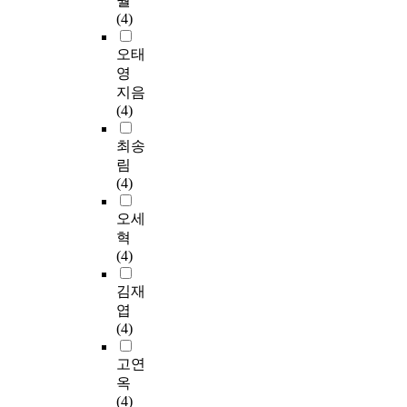
월
(4)
오태
영
지음
(4)
최송
림
(4)
오세
혁
(4)
김재
엽
(4)
고연
옥
(4)