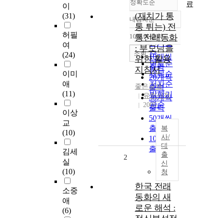
정확도순
료
이
(재치가 통
(31)
내림차순
정확도
통 튀는) 전
순
허필
10개씩 출력
통전래동화
내림차순
인기도
여
: 부모님을
순
조회
(24)
10개씩
위한 활용
연도순
출력
지침서
이미
제목순
20개씩
애
저자순
좋은글샘
출력
(11)
발행기
유한서적
30개씩
관순
2005
출력
이상
50개씩
교
출력
복
(10)
사/
100개씩
대
출력
김세
출
2
실
신
(10)
청
한국 전래
소중
동화의 새
애
로운 해석 :
(6)