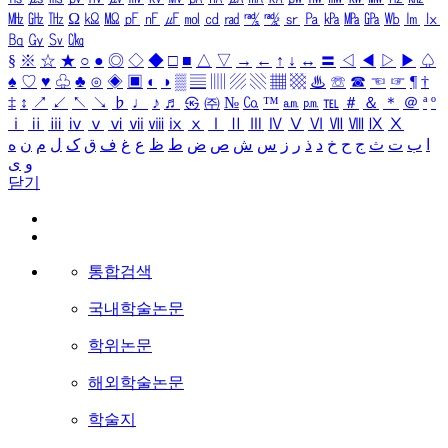
㎒
㎓
㎔
Ω
㏀
㏁
㎊
㎋
㎌
㏖
㏅
㎭
㎮
㎯
㏛
㎩
㎪
㎫
㎬
㏝
㏐
㏓
㏃
㏉
㏜
㏆
§
※
☆
★
○
●
◎
◇
◆
□
■
△
▽
→
←
↑
↓
↔
〓
◁
◀
▷
▶
♤
♠
♡
♥
♧
♣
⊙
◈
▣
◐
◑
▒
▤
▥
▨
▧
▦
▩
♨
☏
☎
☜
☞
¶
†
‡
↕
↗
↙
↖
↘
♭
♩
♪
♬
㉿
㈜
№
㏇
™
㏂
㏘
℡
＃
＆
＊
＠
ª
º
ⅰ
ⅱ
ⅲ
ⅳ
ⅴ
ⅵ
ⅶ
ⅷ
ⅸ
ⅹ
Ⅰ
Ⅱ
Ⅲ
Ⅳ
Ⅴ
Ⅵ
Ⅶ
Ⅷ
Ⅸ
Ⅹ
ا
ب
ت
ث
ج
ح
خ
د
ذ
ر
ز
س
ش
ص
ض
ط
ظ
ع
غ
ف
ق
ک
ل
م
ن
ه
و
ی
닫기
통합검색
국내학술논문
학위논문
해외학술논문
학술지