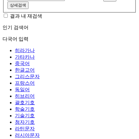
상세검색
결과 내 재검색
인기 검색어
다국어 입력
히라가나
가타카나
중국어
한글고어
그리스문자
프랑스어
독일어
히브리어
괄호기호
학술기호
기술기호
첨자기호
라틴문자
러시아문자