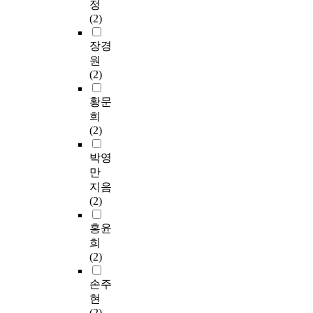
정
(2)
장경
원
(2)
황문
희
(2)
박영
만
지음
(2)
홍윤
희
(2)
손주
현
(2)