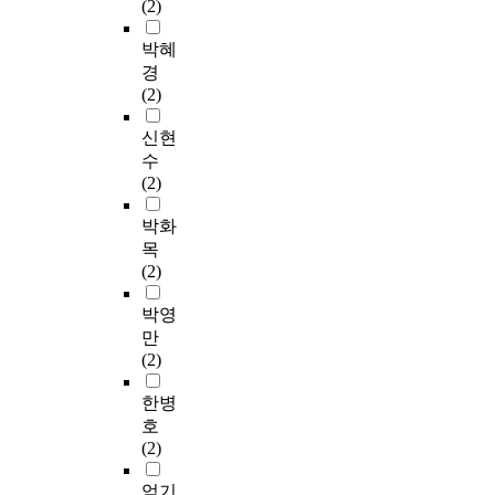
(2)
박혜
경
(2)
신현
수
(2)
박화
목
(2)
박영
만
(2)
한병
호
(2)
엄기