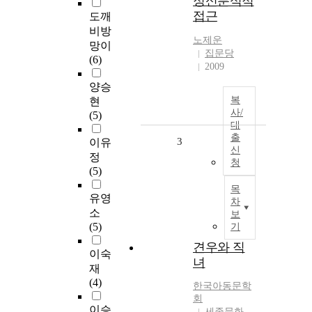
정신분석적
접근
도깨
비방
노제운
망이
집문당
(6)
2009
양승
복
현
사/
(5)
대
출
3
이유
신
정
청
(5)
목
유영
차
소
보
(5)
기
견우와 직
이숙
녀
재
(4)
한국아동문학
회
이승
세종문화