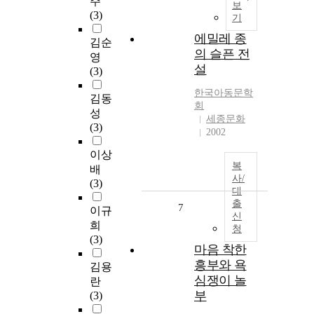
주
보
(3)
기
에밀레 종
김순
의 슬픈 전
영
설
(3)
한국아동문학
김동
회
성
세종문화
(3)
2002
이상
복
배
사/
(3)
대
출
7
이규
신
희
청
(3)
마음 착한
흥부와 욕
김용
심쟁이 놀
란
부
(3)