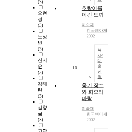
(3)
호랑이를
오현
이긴 토끼
경
(3)
이숙재
한국삐아제
2002
노성
빈
(3)
복
사/
신지
대
윤
출
10
신
(3)
청
김태
옹기 장수
란
와 회오리
(3)
바람
김향
이숙재
금
한국삐아제
(3)
2002
고광