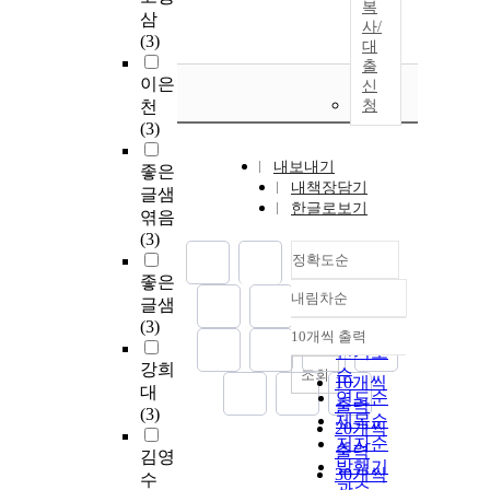
복
삼
사/
(3)
대
출
이은
신
천
청
(3)
내보내기
좋은
내책장담기
글샘
한글로보기
엮음
(3)
정확도순
좋은
내림차순
글샘
정확도
(3)
순
10개씩 출력
내림차순
인기도
강희
순
조회
10개씩
대
연도순
출력
(3)
제목순
20개씩
저자순
출력
김영
발행기
30개씩
수
관순