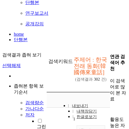
단행본
연구보고서
공개강의
home
단행본
검색결과 좁혀 보기
연관 검
주제어 : 한국
검색키워드
색어 추
전래 동화[韓
선택해제
천
國傳來童話]
(검색결과
302
건)
이 검색
좁혀본 항목 보
어로 많
기순서
이 본 자
료
검색량순
내보내기
가나다순
내책장담기
저자
한글로보기
1
활용도
높은 자
그린