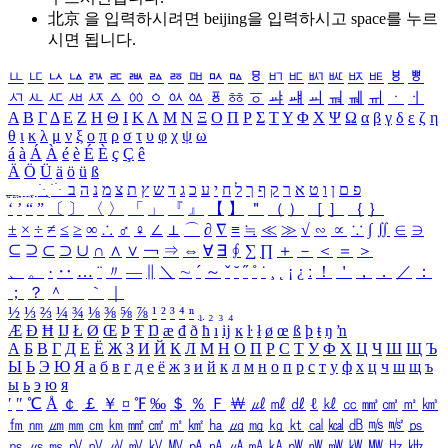
北京 을 입력하시려면
beijing
을 입력하시고 space를 누르
시면 됩니다.
ㅥ
ㅦ
ㅧ
ㅨ
ㅩ
ㅪ
ㅫ
ㅬ
ㅭ
ㅮ
ㅯ
ㅰ
ㅱ
ㅲ
ㅳ
ㅴ
ㅵ
ㅶ
ㅷ
ㅸ
ㅹ
ㅺ
ㅻ
ㅼ
ㅽ
ㅾ
ㅿ
ㆀ
ㆁ
ㆂ
ㆃ
ㆄ
ㆅ
ㆆ
ㆇ
ㆈ
ㆉ
ㆊ
ㆋ
ㆌ
ㆍ
ㆎ
Α
Β
Γ
Δ
Ε
Ζ
Η
Θ
Ι
Κ
Λ
Μ
Ν
Ξ
Ο
Π
Ρ
Σ
Τ
Υ
Φ
Χ
Ψ
Ω
α
β
γ
δ
ε
ζ
η
θ
ι
κ
λ
μ
ν
ξ
ο
π
ρ
σ
τ
υ
φ
χ
ψ
ω
á
à
Á
À
é
è
É
È
ç
Ç
ê
Ä
Ö
Ü
ä
ö
ü
ß
ְ
ֳ
ֲ
ֱ
ָ
ַ
ֵ
ֶ
ִ
ֹ
ּ
ֻ
ׂ
ׁ
ּ
ב
ה
נ
מ
צ
ת
ץ
ש
ד
ג
כ
ע
י
ח
ל
ך
ף
ק
ר
א
ט
ו
ן
ם
פ
‘
’
“
”
〔
〕
〈
〉
「
」
『
』
【
】
＂
（
）
［
］
｛
｝
±
×
÷
≠
≤
≥
∞
∴
♂
♀
∠
⊥
⌒
∂
∇
≡
≒
≪
≫
√
∽
∝
∵
∫
∬
∈
∋
⊆
⊇
⊂
⊃
∪
∩
∧
∨
￢
⇒
⇔
∀
∃
∮
∑
∏
＋
－
＜
＝
＞
、
。
·
‥
…
¨
〃
―
∥
＼
∼
´
～
ˇ
˘
˝
˚
˙
¸
˛
¡
¿
ː
！
＇
，
．
／
：
；
？
＾
＿
｀
｜
½
⅓
⅔
¼
¾
⅛
⅜
⅝
⅞
¹
²
³
⁴
ⁿ
₁
₂
₃
₄
Æ
Ð
Ħ
Ĳ
Ł
Ø
Œ
Þ
Ŧ
Ŋ
æ
đ
ð
ħ
ı
ĳ
ĸ
ŀ
ł
ø
œ
ß
þ
ŧ
ŋ
ŉ
А
Б
В
Г
Д
Е
Ё
Ж
З
И
Й
К
Л
М
Н
О
П
Р
С
Т
У
Ф
Х
Ц
Ч
Ш
Щ
Ъ
Ы
Ь
Э
Ю
Я
а
б
в
г
д
е
ё
ж
з
и
й
к
л
м
н
о
п
р
с
т
у
ф
х
ц
ч
ш
щ
ъ
ы
ь
э
ю
я
′
″
℃
Å
￠
￡
￥
¤
℉
‰
＄
％
Ｆ
￦
㎕
㎖
㎗
ℓ
㎘
㏄
㎣
㎤
㎥
㎦
㎙
㎚
㎛
㎜
㎝
㎞
㎟
㎠
㎡
㎢
㏊
㎍
㎎
㎏
㏏
㎈
㎉
㏈
㎧
㎨
㎰
㎱
㎲
㎳
㎴
㎵
㎶
㎷
㎸
㎹
㎀
㎁
㎂
㎃
㎄
㎺
㎻
㎽
㎾
㎿
㎐
㎑