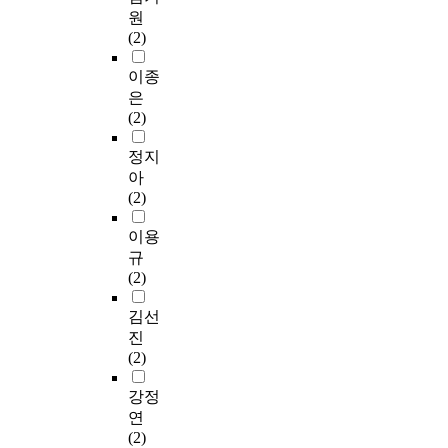
원
(2)
이종
은
(2)
정지
아
(2)
이용
규
(2)
김선
진
(2)
강정
연
(2)