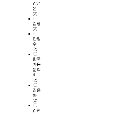
강성
은
(2)
김평
(2)
한창
수
(2)
한국
아동
문학
회
(2)
김은
하
(2)
김연