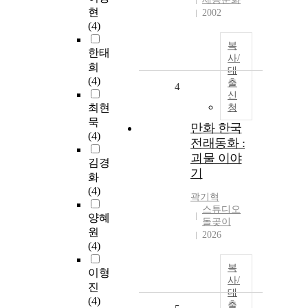
현
2002
(4)
복
한태
사/
희
대
(4)
출
4
신
최현
청
묵
만화 한국
(4)
전래동화 :
괴물 이야
김경
기
화
(4)
곽기혁
스튜디오
양혜
돌곶이
원
2026
(4)
복
이형
사/
진
대
(4)
출