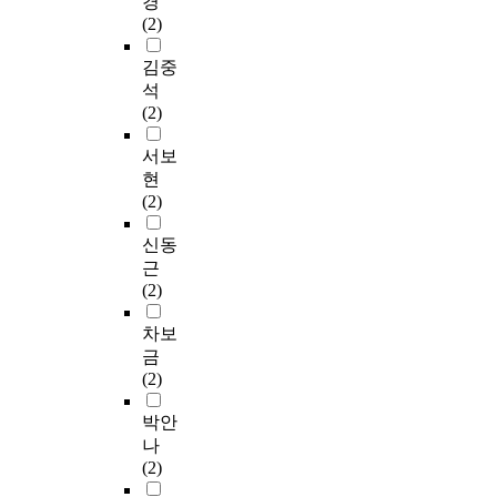
경
(2)
김중
석
(2)
서보
현
(2)
신동
근
(2)
차보
금
(2)
박안
나
(2)