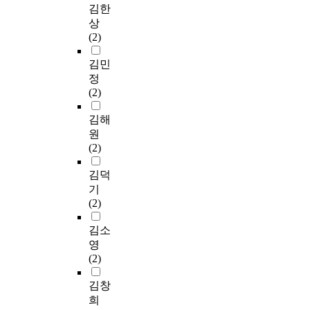
김한
상
(2)
김민
정
(2)
김해
원
(2)
김덕
기
(2)
김소
영
(2)
김창
희