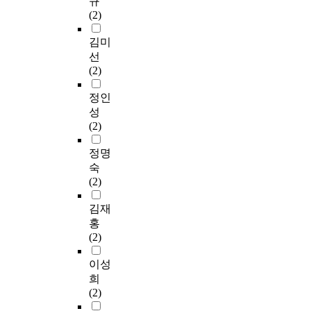
규
(2)
김미
선
(2)
정인
성
(2)
정명
숙
(2)
김재
홍
(2)
이성
희
(2)