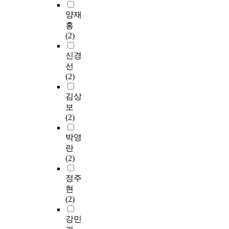
양재
홍
(2)
신경
선
(2)
김상
보
(2)
박영
란
(2)
정주
현
(2)
강민