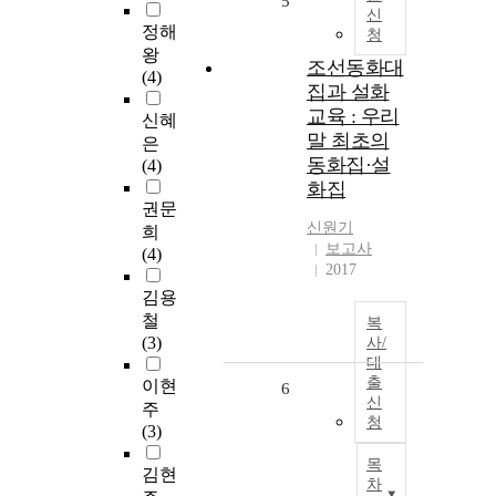
5
신
정해
청
왕
조선동화대
(4)
집과 설화
교육 : 우리
신혜
말 최초의
은
동화집·설
(4)
화집
권문
신원기
희
보고사
(4)
2017
김용
철
복
(3)
사/
대
출
이현
6
신
주
청
(3)
목
김현
차