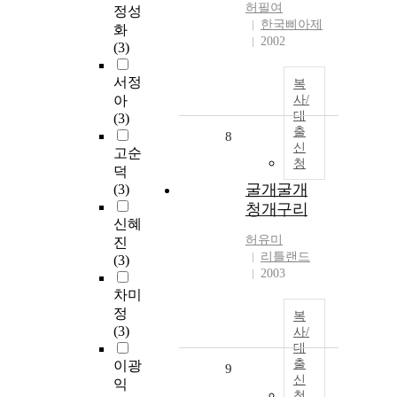
허필여
정성
한국삐아제
화
2002
(3)
서정
복
아
사/
대
(3)
출
8
신
고순
청
덕
굴개굴개
(3)
청개구리
신혜
허유미
진
리틀랜드
(3)
2003
차미
정
복
(3)
사/
대
출
이광
9
신
익
청