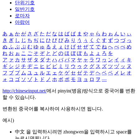
단위기호
일반기호
로마자
아랍어
あ
ぁ
か
が
さ
ざ
た
だ
な
は
ば
ぱ
ま
や
ゃ
ら
わ
ゎ
ん
い
ぃ
き
ぎ
し
じ
ち
ぢ
に
ひ
び
ぴ
み
り
う
ぅ
く
ぐ
す
ず
つ
づ
っ
ぬ
ふ
ぶ
ぷ
む
ゆ
ゅ
る
え
ぇ
け
げ
せ
ぜ
て
で
ね
へ
べ
ぺ
め
れ
お
ぉ
こ
ご
そ
ぞ
と
ど
の
ほ
ぼ
ぽ
も
よ
ょ
ろ
を
ア
ァ
カ
サ
ザ
タ
ダ
ナ
ハ
バ
パ
マ
ヤ
ャ
ラ
ワ
ヮ
ン
イ
ィ
キ
ギ
シ
ジ
チ
ヂ
ニ
ヒ
ビ
ピ
ミ
リ
ウ
ゥ
ク
グ
ス
ズ
ツ
ヅ
ッ
ヌ
フ
ブ
プ
ム
ユ
ュ
ル
エ
ェ
ケ
ゲ
セ
ゼ
テ
デ
ヘ
ベ
ペ
メ
レ
オ
ォ
コ
ゴ
ソ
ゾ
ト
ド
ノ
ホ
ボ
ポ
モ
ヨ
ョ
ロ
ヲ
―
http://chineseinput.net/
에서 pinyin(병음)방식으로 중국어를 변환
할 수 있습니다.
변환된 중국어를 복사하여 사용하시면 됩니다.
예시)
中文 을 입력하시려면
zhongwen
을 입력하시고 space를
누르시면됩니다.