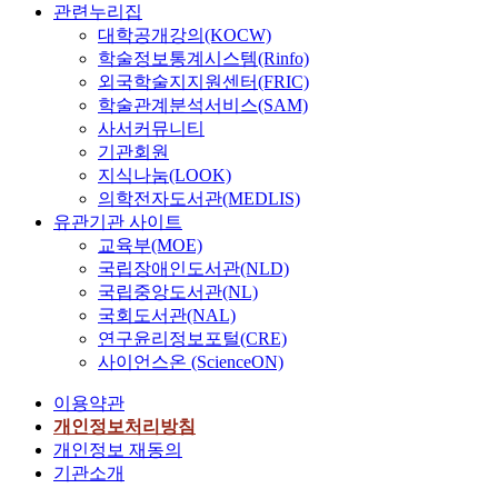
관련누리집
대학공개강의(KOCW)
학술정보통계시스템(Rinfo)
외국학술지지원센터(FRIC)
학술관계분석서비스(SAM)
사서커뮤니티
기관회원
지식나눔(LOOK)
의학전자도서관(MEDLIS)
유관기관 사이트
교육부(MOE)
국립장애인도서관(NLD)
국립중앙도서관(NL)
국회도서관(NAL)
연구윤리정보포털(CRE)
사이언스온 (ScienceON)
이용약관
개인정보처리방침
개인정보 재동의
기관소개