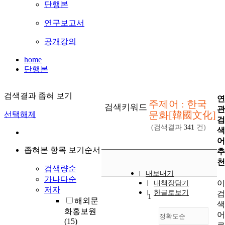
단행본
연구보고서
공개강의
home
단행본
검색결과 좁혀 보기
연
주제어 : 한국
검색키워드
관
문화[韓國文化]
선택해제
검
(검색결과
341
건)
색
어
좁혀본 항목 보기순서
추
천
검색량순
내보내기
가나다순
이
내책장담기
저자
한글로보기
검
1
해외문
색
화홍보원
어
정확도순
(15)