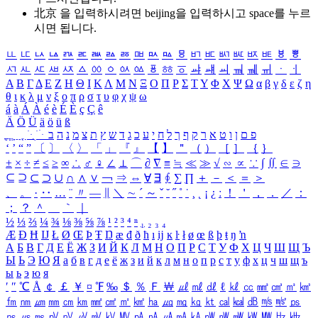
北京 을 입력하시려면
beijing
을 입력하시고 space를 누르
시면 됩니다.
ㅥ
ㅦ
ㅧ
ㅨ
ㅩ
ㅪ
ㅫ
ㅬ
ㅭ
ㅮ
ㅯ
ㅰ
ㅱ
ㅲ
ㅳ
ㅴ
ㅵ
ㅶ
ㅷ
ㅸ
ㅹ
ㅺ
ㅻ
ㅼ
ㅽ
ㅾ
ㅿ
ㆀ
ㆁ
ㆂ
ㆃ
ㆄ
ㆅ
ㆆ
ㆇ
ㆈ
ㆉ
ㆊ
ㆋ
ㆌ
ㆍ
ㆎ
Α
Β
Γ
Δ
Ε
Ζ
Η
Θ
Ι
Κ
Λ
Μ
Ν
Ξ
Ο
Π
Ρ
Σ
Τ
Υ
Φ
Χ
Ψ
Ω
α
β
γ
δ
ε
ζ
η
θ
ι
κ
λ
μ
ν
ξ
ο
π
ρ
σ
τ
υ
φ
χ
ψ
ω
á
à
Á
À
é
è
É
È
ç
Ç
ê
Ä
Ö
Ü
ä
ö
ü
ß
ְ
ֳ
ֲ
ֱ
ָ
ַ
ֵ
ֶ
ִ
ֹ
ּ
ֻ
ׂ
ׁ
ּ
ב
ה
נ
מ
צ
ת
ץ
ש
ד
ג
כ
ע
י
ח
ל
ך
ף
ק
ר
א
ט
ו
ן
ם
פ
‘
’
“
”
〔
〕
〈
〉
「
」
『
』
【
】
＂
（
）
［
］
｛
｝
±
×
÷
≠
≤
≥
∞
∴
♂
♀
∠
⊥
⌒
∂
∇
≡
≒
≪
≫
√
∽
∝
∵
∫
∬
∈
∋
⊆
⊇
⊂
⊃
∪
∩
∧
∨
￢
⇒
⇔
∀
∃
∮
∑
∏
＋
－
＜
＝
＞
、
。
·
‥
…
¨
〃
―
∥
＼
∼
´
～
ˇ
˘
˝
˚
˙
¸
˛
¡
¿
ː
！
＇
，
．
／
：
；
？
＾
＿
｀
｜
½
⅓
⅔
¼
¾
⅛
⅜
⅝
⅞
¹
²
³
⁴
ⁿ
₁
₂
₃
₄
Æ
Ð
Ħ
Ĳ
Ł
Ø
Œ
Þ
Ŧ
Ŋ
æ
đ
ð
ħ
ı
ĳ
ĸ
ŀ
ł
ø
œ
ß
þ
ŧ
ŋ
ŉ
А
Б
В
Г
Д
Е
Ё
Ж
З
И
Й
К
Л
М
Н
О
П
Р
С
Т
У
Ф
Х
Ц
Ч
Ш
Щ
Ъ
Ы
Ь
Э
Ю
Я
а
б
в
г
д
е
ё
ж
з
и
й
к
л
м
н
о
п
р
с
т
у
ф
х
ц
ч
ш
щ
ъ
ы
ь
э
ю
я
′
″
℃
Å
￠
￡
￥
¤
℉
‰
＄
％
Ｆ
￦
㎕
㎖
㎗
ℓ
㎘
㏄
㎣
㎤
㎥
㎦
㎙
㎚
㎛
㎜
㎝
㎞
㎟
㎠
㎡
㎢
㏊
㎍
㎎
㎏
㏏
㎈
㎉
㏈
㎧
㎨
㎰
㎱
㎲
㎳
㎴
㎵
㎶
㎷
㎸
㎹
㎀
㎁
㎂
㎃
㎄
㎺
㎻
㎽
㎾
㎿
㎐
㎑