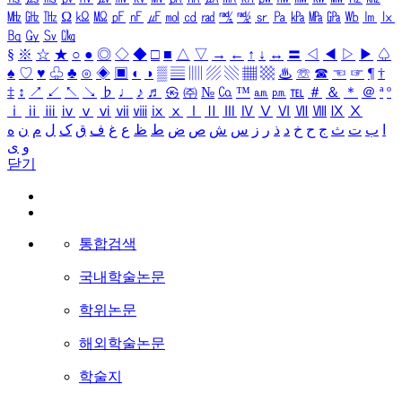
㎒
㎓
㎔
Ω
㏀
㏁
㎊
㎋
㎌
㏖
㏅
㎭
㎮
㎯
㏛
㎩
㎪
㎫
㎬
㏝
㏐
㏓
㏃
㏉
㏜
㏆
§
※
☆
★
○
●
◎
◇
◆
□
■
△
▽
→
←
↑
↓
↔
〓
◁
◀
▷
▶
♤
♠
♡
♥
♧
♣
⊙
◈
▣
◐
◑
▒
▤
▥
▨
▧
▦
▩
♨
☏
☎
☜
☞
¶
†
‡
↕
↗
↙
↖
↘
♭
♩
♪
♬
㉿
㈜
№
㏇
™
㏂
㏘
℡
＃
＆
＊
＠
ª
º
ⅰ
ⅱ
ⅲ
ⅳ
ⅴ
ⅵ
ⅶ
ⅷ
ⅸ
ⅹ
Ⅰ
Ⅱ
Ⅲ
Ⅳ
Ⅴ
Ⅵ
Ⅶ
Ⅷ
Ⅸ
Ⅹ
ا
ب
ت
ث
ج
ح
خ
د
ذ
ر
ز
س
ش
ص
ض
ط
ظ
ع
غ
ف
ق
ک
ل
م
ن
ه
و
ی
닫기
통합검색
국내학술논문
학위논문
해외학술논문
학술지