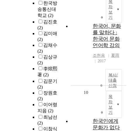
목
한국방
차
송통신대
보
학교
(2)
기
김진호
한국어, 문화
(2)
를 말하다 :
김미애
한국어 문화
(2)
언어학 강의
김채수
(2)
조현용
夏雨
김상규
2017
(2)
李炫熙
著
(2)
복사/
대출
김문기
신청
(2)
10
장원호
목
(2)
차
이어령
보
지음
(2)
기
최남선
한국인에게
(2)
문화가 없다
이창식