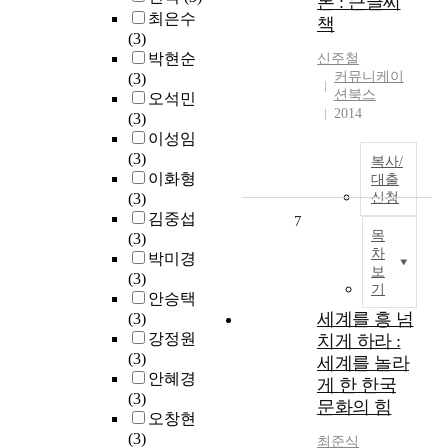
론 : 큰글씨
최은수
책
(3)
박현순
신주철
커뮤니케이
(3)
션북스
오석민
2014
(3)
이성임
(3)
복사/
이화형
대출
(3)
신청
김중섭
7
목
(3)
차
박미경
보
(3)
기
안승택
세계를 흥 넘
(3)
강정원
치게 하라 :
(3)
세계를 놀라
안혜경
게 한 한국
(3)
문화의 힘
오창현
(3)
최준식