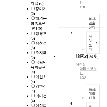
社
지음
(6)
1988
정미지
(6)
해외문
복사/
화홍보원
대출
신청
[편]
(6)
3
정경조
목
(5)
차
송찬섭
보
(5)
기
오지혜
韓國의 歷史
(5)
국립민
이현희
속박물관
韓國出版公
(4)
社
이현희
1988
(4)
김현정
복사/
(4)
대출
이미선
신청
(4)
4
이정희
목