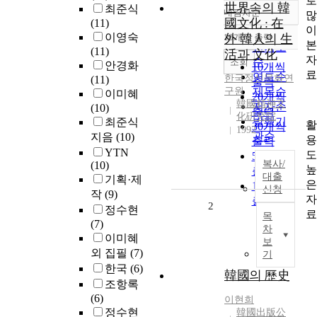
로
世界속의 韓
최준식
내림차순
많
정확도
國文化 : 在
(11)
이
순
이영숙
10개씩 출력
外 韓人의 生
내림차순
본
인기도
(11)
活과 文化
자
순
조회
안경화
10개씩
료
연도순
한국정신문화연
(11)
출력
구원
제목순
이미혜
20개씩
韓國精神文
저자순
(10)
출력
化硏究院
발행기
최준식
활
30개씩
1992
관순
지음
(10)
용
출력
YTN
도
50개씩
복사/
(10)
높
출력
대출
기획·제
은
100개씩
신청
작
(9)
자
출력
2
정수현
료
목
(7)
차
이미혜
보
외 집필
(7)
기
한국
(6)
韓國의 歷史
조항록
(6)
이현희
정수현
韓國出版公