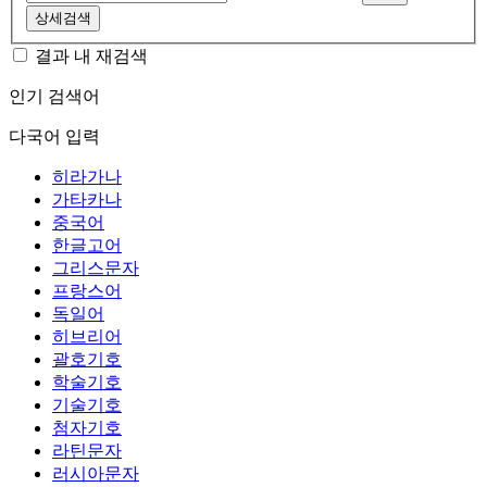
상세검색
결과 내 재검색
인기 검색어
다국어 입력
히라가나
가타카나
중국어
한글고어
그리스문자
프랑스어
독일어
히브리어
괄호기호
학술기호
기술기호
첨자기호
라틴문자
러시아문자