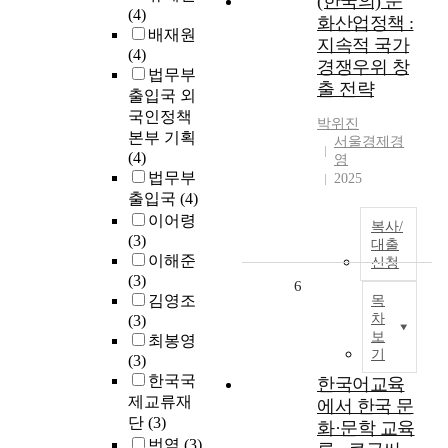
(한국의) 문
(4)
화산업정책 :
배재원
지속적 국가
(4)
경쟁우위 창
법무부
출 전략
출입국 외
국인정책
박위진
본부 기획
서울경제경
(4)
영
법무부
2025
출입국
(4)
이어령
복사/
(3)
대출
이해준
신청
(3)
6
김영조
목
차
(3)
보
최봉영
기
(3)
한국국
한국어교육
제교류재
에서 한국 문
단
(3)
화·문학 교육
번역
(3)