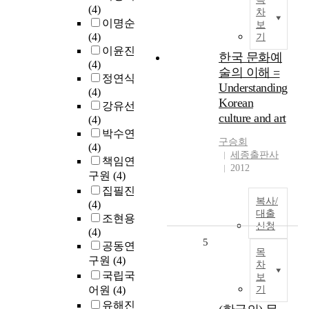
(4)
차
이명순
보
(4)
기
이윤진
한국 문화예
(4)
술의 이해 =
정연식
Understanding
(4)
Korean
강유선
culture and art
(4)
박수연
구승회
(4)
세종출판사
책임연
2012
구원
(4)
집필진
복사/
(4)
대출
조현용
신청
(4)
5
공동연
목
구원
(4)
차
국립국
보
어원
(4)
기
유해진