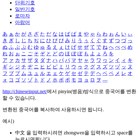
단위기호
일반기호
로마자
아랍어
あ
ぁ
か
が
さ
ざ
た
だ
な
は
ば
ぱ
ま
や
ゃ
ら
わ
ゎ
ん
い
ぃ
き
ぎ
し
じ
ち
ぢ
に
ひ
び
ぴ
み
り
う
ぅ
く
ぐ
す
ず
つ
づ
っ
ぬ
ふ
ぶ
ぷ
む
ゆ
ゅ
る
え
ぇ
け
げ
せ
ぜ
て
で
ね
へ
べ
ぺ
め
れ
お
ぉ
こ
ご
そ
ぞ
と
ど
の
ほ
ぼ
ぽ
も
よ
ょ
ろ
を
ア
ァ
カ
サ
ザ
タ
ダ
ナ
ハ
バ
パ
マ
ヤ
ャ
ラ
ワ
ヮ
ン
イ
ィ
キ
ギ
シ
ジ
チ
ヂ
ニ
ヒ
ビ
ピ
ミ
リ
ウ
ゥ
ク
グ
ス
ズ
ツ
ヅ
ッ
ヌ
フ
ブ
プ
ム
ユ
ュ
ル
エ
ェ
ケ
ゲ
セ
ゼ
テ
デ
ヘ
ベ
ペ
メ
レ
オ
ォ
コ
ゴ
ソ
ゾ
ト
ド
ノ
ホ
ボ
ポ
モ
ヨ
ョ
ロ
ヲ
―
http://chineseinput.net/
에서 pinyin(병음)방식으로 중국어를 변환
할 수 있습니다.
변환된 중국어를 복사하여 사용하시면 됩니다.
예시)
中文 을 입력하시려면
zhongwen
을 입력하시고 space를
누르시면됩니다.