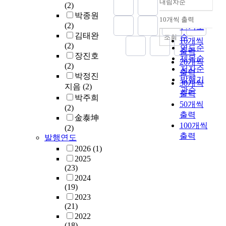
내림차순
(2)
정확도
박종원
순
10개씩 출력
내림차순
(2)
인기도
김태완
순
조회
10개씩
(2)
연도순
출력
장진호
제목순
20개씩
(2)
저자순
출력
박정진
발행기
30개씩
지음
(2)
관순
출력
박주희
50개씩
(2)
출력
金泰坤
100개씩
(2)
출력
발행연도
2026
(1)
2025
(23)
2024
(19)
2023
(21)
2022
(18)