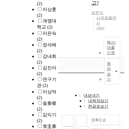
고?
(2)
이상훈
최준식
(2)
사계절출판
계명대
사
학교
(2)
2000
이은숙
(2)
복사/
정석배
대출
(2)
신청
강내희
(2)
목
김진아
차
(2)
보
연구기
기
관
(2)
이상억
내보내기
(2)
내책장담기
金泰俊
한글로보기
(2)
김익기
정확도순
(2)
李圭泰