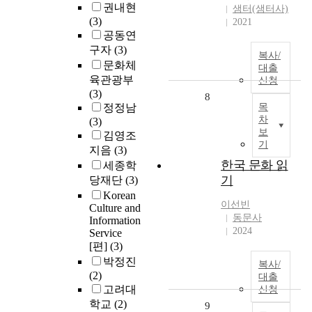
권내현
샘터(샘터사)
(3)
2021
공동연
구자
(3)
복사/
문화체
대출
육관광부
신청
(3)
8
정정남
목
차
(3)
보
김영조
기
지음
(3)
한국 문화 읽
세종학
기
당재단
(3)
Korean
이선빈
Culture and
동문사
Information
2024
Service
[편]
(3)
박정진
복사/
(2)
대출
고려대
신청
학교
(2)
9