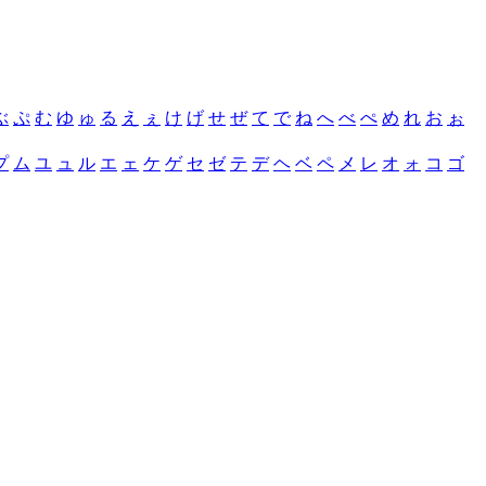
ぶ
ぷ
む
ゆ
ゅ
る
え
ぇ
け
げ
せ
ぜ
て
で
ね
へ
べ
ぺ
め
れ
お
ぉ
プ
ム
ユ
ュ
ル
エ
ェ
ケ
ゲ
セ
ゼ
テ
デ
ヘ
ベ
ペ
メ
レ
オ
ォ
コ
ゴ