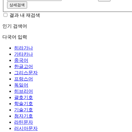
상세검색
결과 내 재검색
인기 검색어
다국어 입력
히라가나
가타카나
중국어
한글고어
그리스문자
프랑스어
독일어
히브리어
괄호기호
학술기호
기술기호
첨자기호
라틴문자
러시아문자