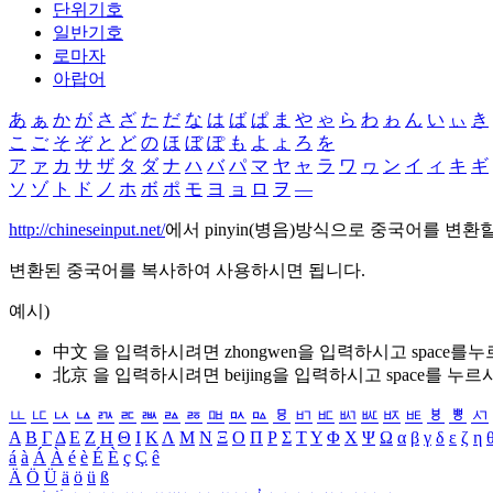
단위기호
일반기호
로마자
아랍어
あ
ぁ
か
が
さ
ざ
た
だ
な
は
ば
ぱ
ま
や
ゃ
ら
わ
ゎ
ん
い
ぃ
き
こ
ご
そ
ぞ
と
ど
の
ほ
ぼ
ぽ
も
よ
ょ
ろ
を
ア
ァ
カ
サ
ザ
タ
ダ
ナ
ハ
バ
パ
マ
ヤ
ャ
ラ
ワ
ヮ
ン
イ
ィ
キ
ギ
ソ
ゾ
ト
ド
ノ
ホ
ボ
ポ
モ
ヨ
ョ
ロ
ヲ
―
http://chineseinput.net/
에서 pinyin(병음)방식으로 중국어를 변환
변환된 중국어를 복사하여 사용하시면 됩니다.
예시)
中文 을 입력하시려면
zhongwen
을 입력하시고 space를
北京 을 입력하시려면
beijing
을 입력하시고 space를 누르
ㅥ
ㅦ
ㅧ
ㅨ
ㅩ
ㅪ
ㅫ
ㅬ
ㅭ
ㅮ
ㅯ
ㅰ
ㅱ
ㅲ
ㅳ
ㅴ
ㅵ
ㅶ
ㅷ
ㅸ
ㅹ
ㅺ
Α
Β
Γ
Δ
Ε
Ζ
Η
Θ
Ι
Κ
Λ
Μ
Ν
Ξ
Ο
Π
Ρ
Σ
Τ
Υ
Φ
Χ
Ψ
Ω
α
β
γ
δ
ε
ζ
η
á
à
Á
À
é
è
É
È
ç
Ç
ê
Ä
Ö
Ü
ä
ö
ü
ß