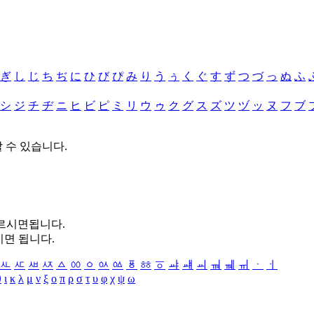
ぎ
し
じ
ち
ぢ
に
ひ
び
ぴ
み
り
う
ぅ
く
ぐ
す
ず
つ
づ
っ
ぬ
ふ
シ
ジ
チ
ヂ
ニ
ヒ
ビ
ピ
ミ
リ
ウ
ゥ
ク
グ
ス
ズ
ツ
ヅ
ッ
ヌ
フ
ブ
할 수 있습니다.
누르시면됩니다.
시면 됩니다.
ㅻ
ㅼ
ㅽ
ㅾ
ㅿ
ㆀ
ㆁ
ㆂ
ㆃ
ㆄ
ㆅ
ㆆ
ㆇ
ㆈ
ㆉ
ㆊ
ㆋ
ㆌ
ㆍ
ㆎ
θ
ι
κ
λ
μ
ν
ξ
ο
π
ρ
σ
τ
υ
φ
χ
ψ
ω